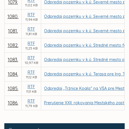
RTF
1079.
Odpredaj pozemku v k.ú. Severné mesto pre O
11,02 KB
RTF
1080.
Odpredaj pozemku v k.ú. Severné mesto pre
11,94 KB
RTF
1081.
Odpredaj pozemku v k.ú. Severné mesto pre
11,81 KB
RTF
1082.
Odpredaj pozemku v k.ú. Stredné mesto for
11,25 KB
RTF
1083.
Odpredaj pozemku v k.ú. Stredné mesto pre
10,97 KB
RTF
1084.
Odpredaj pozemku v k.ú. Terasa pre Ing. 
11,12 KB
RTF
1085.
Odpredaj „Tržnice Koala“ na VŠA pre Mestskú
11,11 KB
RTF
1086.
Prerušenie XXII. rokovania Mestského zastupi
11,79 KB