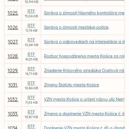
10,94 KB
RTF
1025.
Správa o činnosti hlavného kontrolóra mest
15,04 KB
RTF
1026.
Správa o činnosti mestskej polície
11,74 KB
RTF
1027.
Správa o odpovediach na interpelácie a do
10,68 KB
RTF
1028.
Rozbor hospodárenia mesta Košice za rok 
41,01 KB
RTF
1029.
Zriadenie Krízového strediska Oceľová náde
14,71 KB
RTF
1031.
Zmeny Štatútu mesta Košice
10,84 KB
RTF
1032.
VZN mesta Košice o určení názvu ulíc Neme
11,33 KB
RTF
1033.
Zmena a doplnenie VZN mesta Košice č. 61 o
10,87 KB
RTF
1034.
Doplnenie VZN mesta Košice č. 65 o úhradá