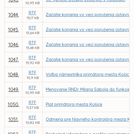
10,95 KB
RTF
1044.
Začatie konania vo veci porušenia ústavnéh
15,17 KB
RTF
1045.
Začatie konania vo veci porušenia ústavnéh
15,64 KB
RTF
1046.
Začatie konania vo veci porušenia ústavnéh
15,48 KB
RTF
1047.
Začatie konania vo veci porušenia ústavnéh
15,92 KB
RTF
1048.
Voľba námestníka primátora mesta Košice
10,9 KB
RTF
1049.
Menovanie RNDr. Milana Sabola do funkcie r
10,95 KB
RTF
1050.
Plat primátora mesta Košice
11,37 KB
RTF
1051.
Odmena pre hlavného kontrolóra mesta Koš
10,82 KB
RTF