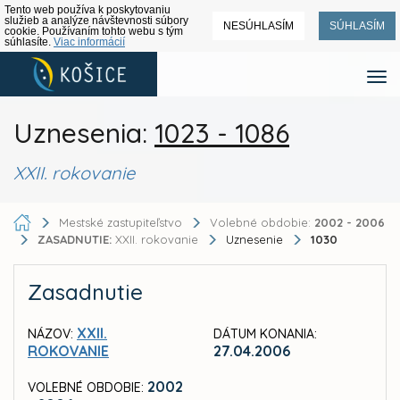
Tento web používa k poskytovaniu
služieb a analýze návštevnosti súbory
NESÚHLASÍM
SÚHLASÍM
cookie. Používaním tohto webu s tým
súhlasíte.
Viac informácií
Uznesenia:
1023 - 1086
XXII. rokovanie
Mestské zastupiteľstvo
Volebné obdobie:
2002 - 2006
ZASADNUTIE:
XXII. rokovanie
Uznesenie
1030
Zasadnutie
XXII.
NÁZOV:
DÁTUM KONANIA:
ROKOVANIE
27.04.2006
2002
VOLEBNÉ OBDOBIE: