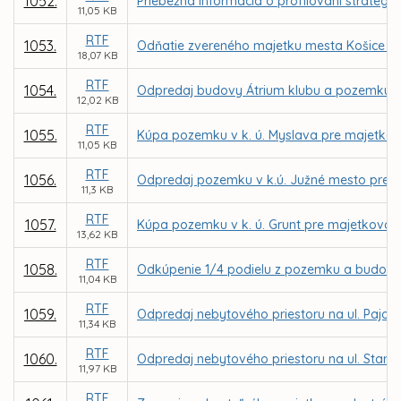
1052.
Priebežná informácia o profilovaní strategic
11,05 KB
RTF
1053.
Odňatie zvereného majetku mesta Košice z
18,07 KB
RTF
1054.
Odpredaj budovy Átrium klubu a pozemku na 
12,02 KB
RTF
1055.
Kúpa pozemku v k. ú. Myslava pre majetko
11,05 KB
RTF
1056.
Odpredaj pozemku v k.ú. Južné mesto pre Rí
11,3 KB
RTF
1057.
Kúpa pozemku v k. ú. Grunt pre majetkovo
13,62 KB
RTF
1058.
Odkúpenie 1/4 podielu z pozemku a budovy 
11,04 KB
RTF
1059.
Odpredaj nebytového priestoru na ul. Pajor
11,34 KB
RTF
1060.
Odpredaj nebytového priestoru na ul. Stará
11,97 KB
RTF