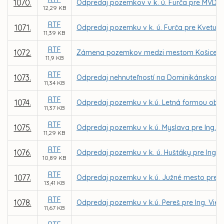
1070.
Odpredaj pozemkov v k. ú. Furča pre MVDr.
12,29 KB
RTF
1071.
Odpredaj pozemku v k. ú. Furča pre Kvetu S
11,39 KB
RTF
1072.
Zámena pozemkov medzi mestom Košice a MČ
11,9 KB
RTF
1073.
Odpredaj nehnuteľností na Dominikánskom ná
11,34 KB
RTF
1074.
Odpredaj pozemku v k.ú. Letná formou obch
11,37 KB
RTF
1075.
Odpredaj pozemku v k.ú. Myslava pre Ing. Ľ
11,29 KB
RTF
1076.
Odpredaj pozemku v k. ú. Huštáky pre Ing.
10,89 KB
RTF
1077.
Odpredaj pozemku v k.ú. Južné mesto pre MA
13,41 KB
RTF
1078.
Odpredaj pozemku v k.ú. Pereš pre Ing. Vie
11,67 KB