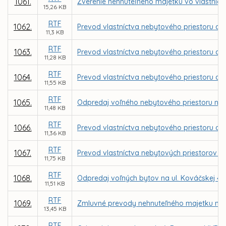
1061.
Zverenie nehnuteľného majetku vo vlastníct
15,26 KB
RTF
1062.
Prevod vlastníctva nebytového priestoru a a
11,3 KB
RTF
1063.
Prevod vlastníctva nebytového priestoru a a
11,28 KB
RTF
1064.
Prevod vlastníctva nebytového priestoru a a
11,55 KB
RTF
1065.
Odpredaj voľného nebytového priestoru na u
11,48 KB
RTF
1066.
Prevod vlastníctva nebytového priestoru a al
11,36 KB
RTF
1067.
Prevod vlastníctva nebytových priestorov p
11,75 KB
RTF
1068.
Odpredaj voľných bytov na ul. Kováčskej 47
11,51 KB
RTF
1069.
Zmluvné prevody nehnuteľného majetku mest
13,45 KB
RTF