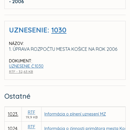
- 2006
UZNESENIE:
1030
NÁZOV:
1. ÚPRAVA ROZPOČTU MESTA KOŠICE NA ROK 2006
DOKUMENT:
UZNESENIE Č.1030
RTF - 32,63 KB
Ostatné
RTF
1023.
Informácia o plnení uznesení MZ
19,9 KB
RTF
1024.
Informácia o činnosti primátora mesta Koši