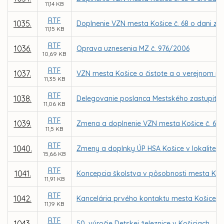
11,14 KB
RTF
1035.
Doplnenie VZN mesta Košice č. 68 o dani za 
11,15 KB
RTF
1036.
Oprava uznesenia MZ č. 976/2006
10,69 KB
RTF
1037.
VZN mesta Košice o čistote a o verejnom p
11,35 KB
RTF
1038.
Delegovanie poslanca Mestského zastupiteľ
11,06 KB
RTF
1039.
Zmena a doplnenie VZN mesta Košice č. 66 
11,5 KB
RTF
1040.
Zmeny a doplnky ÚP HSA Košice v lokalite P
15,66 KB
RTF
1041.
Koncepcia školstva v pôsobnosti mesta Koš
11,91 KB
RTF
1042.
Kancelária prvého kontaktu mesta Košice
11,19 KB
RTF
1043.
50. výročie Detskej železnice v Košiciach