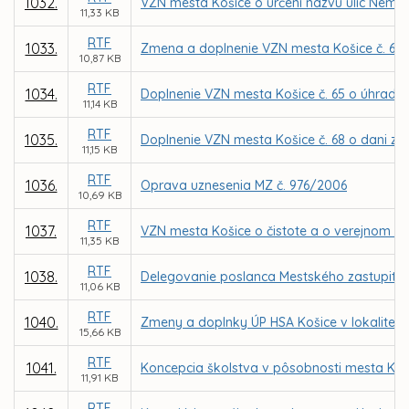
1032.
VZN mesta Košice o určení názvu ulíc Neme
11,33 KB
RTF
1033.
Zmena a doplnenie VZN mesta Košice č. 61 o
10,87 KB
RTF
1034.
Doplnenie VZN mesta Košice č. 65 o úhradá
11,14 KB
RTF
1035.
Doplnenie VZN mesta Košice č. 68 o dani za 
11,15 KB
RTF
1036.
Oprava uznesenia MZ č. 976/2006
10,69 KB
RTF
1037.
VZN mesta Košice o čistote a o verejnom p
11,35 KB
RTF
1038.
Delegovanie poslanca Mestského zastupiteľ
11,06 KB
RTF
1040.
Zmeny a doplnky ÚP HSA Košice v lokalite P
15,66 KB
RTF
1041.
Koncepcia školstva v pôsobnosti mesta Koš
11,91 KB
RTF