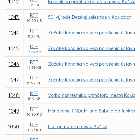
1042.
Kancelária prvého kontaktu mesta Košice
11,19 KB
RTF
1043.
50. výročie Detskej železnice v Košiciach
10,95 KB
RTF
1044.
Začatie konania vo veci porušenia ústavnéh
15,17 KB
RTF
1045.
Začatie konania vo veci porušenia ústavnéh
15,64 KB
RTF
1046.
Začatie konania vo veci porušenia ústavnéh
15,48 KB
RTF
1047.
Začatie konania vo veci porušenia ústavnéh
15,92 KB
RTF
1048.
Voľba námestníka primátora mesta Košice
10,9 KB
RTF
1049.
Menovanie RNDr. Milana Sabola do funkcie r
10,95 KB
RTF
1050.
Plat primátora mesta Košice
11,37 KB