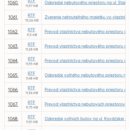
RTF
1060.
Odpredaj nebytového priestoru na ul. Stará
11,97 KB
RTF
1061.
Zverenie nehnuteľného majetku vo vlastníct
15,26 KB
RTF
1062.
Prevod vlastníctva nebytového priestoru a a
11,3 KB
RTF
1063.
Prevod vlastníctva nebytového priestoru a a
11,28 KB
RTF
1064.
Prevod vlastníctva nebytového priestoru a a
11,55 KB
RTF
1065.
Odpredaj voľného nebytového priestoru na u
11,48 KB
RTF
1066.
Prevod vlastníctva nebytového priestoru a al
11,36 KB
RTF
1067.
Prevod vlastníctva nebytových priestorov p
11,75 KB
RTF
1068.
Odpredaj voľných bytov na ul. Kováčskej 47
11,51 KB