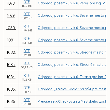
RTF
1078.
Odpredaj pozemku v k.ú. Pereš pre Ing. Vie
11,67 KB
RTF
1079.
Odpredaj pozemku v k.ú. Severné mesto pre O
11,02 KB
RTF
1080.
Odpredaj pozemku v k.ú. Severné mesto pre
11,94 KB
RTF
1081.
Odpredaj pozemku v k.ú. Severné mesto pre
11,81 KB
RTF
1082.
Odpredaj pozemku v k.ú. Stredné mesto for
11,25 KB
RTF
1083.
Odpredaj pozemku v k.ú. Stredné mesto pre
10,97 KB
RTF
1084.
Odpredaj pozemku v k.ú. Terasa pre Ing. 
11,12 KB
RTF
1085.
Odpredaj „Tržnice Koala“ na VŠA pre Mestsk
11,11 KB
RTF
1086.
Prerušenie XXII. rokovania Mestského zastup
11,79 KB