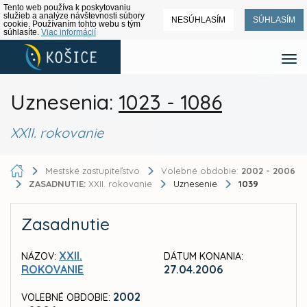
Tento web používa k poskytovaniu
služieb a analýze návštevnosti súbory
NESÚHLASÍM
SÚHLASÍM
cookie. Používaním tohto webu s tým
súhlasíte.
Viac informácií
Uznesenia:
1023 - 1086
XXII. rokovanie
Mestské zastupiteľstvo
Volebné obdobie:
2002 - 2006
ZASADNUTIE:
XXII. rokovanie
Uznesenie
1039
Zasadnutie
XXII.
NÁZOV:
DÁTUM KONANIA:
ROKOVANIE
27.04.2006
2002
VOLEBNÉ OBDOBIE: