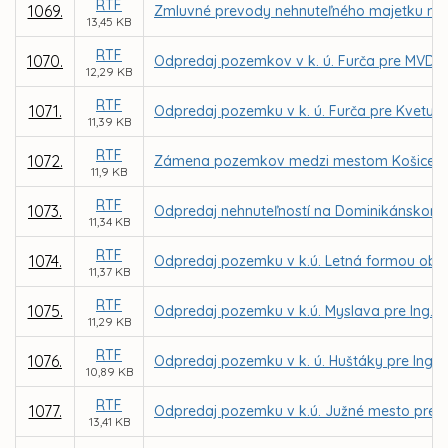
RTF
1069.
Zmluvné prevody nehnuteľného majetku mes
13,45 KB
RTF
1070.
Odpredaj pozemkov v k. ú. Furča pre MVDr.
12,29 KB
RTF
1071.
Odpredaj pozemku v k. ú. Furča pre Kvetu 
11,39 KB
RTF
1072.
Zámena pozemkov medzi mestom Košice a MČ
11,9 KB
RTF
1073.
Odpredaj nehnuteľností na Dominikánskom n
11,34 KB
RTF
1074.
Odpredaj pozemku v k.ú. Letná formou obch
11,37 KB
RTF
1075.
Odpredaj pozemku v k.ú. Myslava pre Ing. Ľ
11,29 KB
RTF
1076.
Odpredaj pozemku v k. ú. Huštáky pre Ing.
10,89 KB
RTF
1077.
Odpredaj pozemku v k.ú. Južné mesto pre MA
13,41 KB