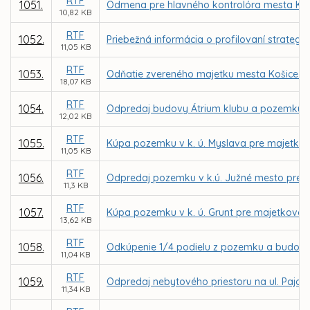
RTF
1051.
Odmena pre hlavného kontrolóra mesta Koš
10,82 KB
RTF
1052.
Priebežná informácia o profilovaní strategic
11,05 KB
RTF
1053.
Odňatie zvereného majetku mesta Košice z
18,07 KB
RTF
1054.
Odpredaj budovy Átrium klubu a pozemku na 
12,02 KB
RTF
1055.
Kúpa pozemku v k. ú. Myslava pre majetko
11,05 KB
RTF
1056.
Odpredaj pozemku v k.ú. Južné mesto pre Rí
11,3 KB
RTF
1057.
Kúpa pozemku v k. ú. Grunt pre majetkovo
13,62 KB
RTF
1058.
Odkúpenie 1/4 podielu z pozemku a budovy 
11,04 KB
RTF
1059.
Odpredaj nebytového priestoru na ul. Pajor
11,34 KB