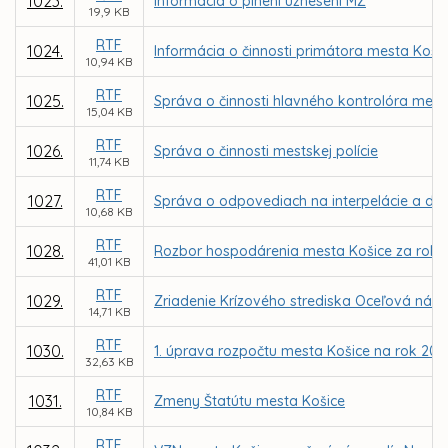
1023.
Informácia o plnení uznesení MZ
19,9 KB
RTF
1024.
Informácia o činnosti primátora mesta Koši
10,94 KB
RTF
1025.
Správa o činnosti hlavného kontrolóra mest
15,04 KB
RTF
1026.
Správa o činnosti mestskej polície
11,74 KB
RTF
1027.
Správa o odpovediach na interpelácie a do
10,68 KB
RTF
1028.
Rozbor hospodárenia mesta Košice za rok 
41,01 KB
RTF
1029.
Zriadenie Krízového strediska Oceľová náde
14,71 KB
RTF
1030.
1. úprava rozpočtu mesta Košice na rok 200
32,63 KB
RTF
1031.
Zmeny Štatútu mesta Košice
10,84 KB
RTF