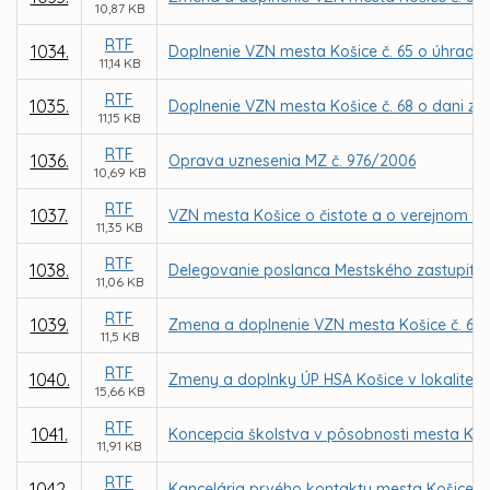
10,87 KB
RTF
1034.
Doplnenie VZN mesta Košice č. 65 o úhradá
11,14 KB
RTF
1035.
Doplnenie VZN mesta Košice č. 68 o dani za 
11,15 KB
RTF
1036.
Oprava uznesenia MZ č. 976/2006
10,69 KB
RTF
1037.
VZN mesta Košice o čistote a o verejnom p
11,35 KB
RTF
1038.
Delegovanie poslanca Mestského zastupiteľ
11,06 KB
RTF
1039.
Zmena a doplnenie VZN mesta Košice č. 66 
11,5 KB
RTF
1040.
Zmeny a doplnky ÚP HSA Košice v lokalite P
15,66 KB
RTF
1041.
Koncepcia školstva v pôsobnosti mesta Koš
11,91 KB
RTF
1042.
Kancelária prvého kontaktu mesta Košice