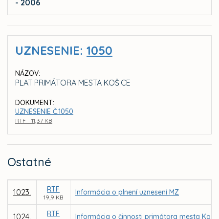
- 2006
UZNESENIE:
1050
NÁZOV:
PLAT PRIMÁTORA MESTA KOŠICE
DOKUMENT:
UZNESENIE Č.1050
RTF - 11,37 KB
Ostatné
RTF
1023.
Informácia o plnení uznesení MZ
19,9 KB
RTF
1024.
Informácia o činnosti primátora mesta Koši