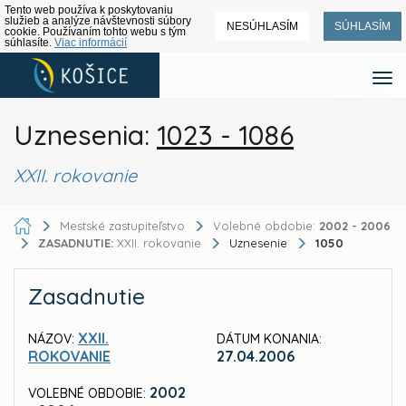
Tento web používa k poskytovaniu
služieb a analýze návštevnosti súbory
NESÚHLASÍM
SÚHLASÍM
cookie. Používaním tohto webu s tým
súhlasíte.
Viac informácií
Uznesenia:
1023 - 1086
XXII. rokovanie
Mestské zastupiteľstvo
Volebné obdobie:
2002 - 2006
ZASADNUTIE:
XXII. rokovanie
Uznesenie
1050
Zasadnutie
XXII.
NÁZOV:
DÁTUM KONANIA:
ROKOVANIE
27.04.2006
2002
VOLEBNÉ OBDOBIE: