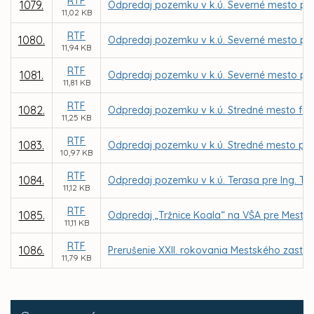
RTF
1079.
Odpredaj pozemku v k.ú. Severné mesto pre O
11,02 KB
RTF
1080.
Odpredaj pozemku v k.ú. Severné mesto pre
11,94 KB
RTF
1081.
Odpredaj pozemku v k.ú. Severné mesto pre
11,81 KB
RTF
1082.
Odpredaj pozemku v k.ú. Stredné mesto for
11,25 KB
RTF
1083.
Odpredaj pozemku v k.ú. Stredné mesto pre
10,97 KB
RTF
1084.
Odpredaj pozemku v k.ú. Terasa pre Ing. 
11,12 KB
RTF
1085.
Odpredaj „Tržnice Koala“ na VŠA pre Mestsk
11,11 KB
RTF
1086.
Prerušenie XXII. rokovania Mestského zastup
11,79 KB