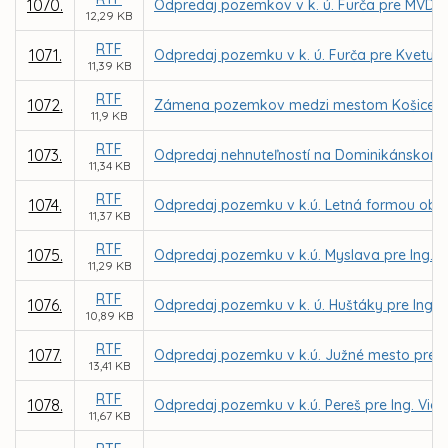
1070.
Odpredaj pozemkov v k. ú. Furča pre MVDr.
12,29 KB
RTF
1071.
Odpredaj pozemku v k. ú. Furča pre Kvetu 
11,39 KB
RTF
1072.
Zámena pozemkov medzi mestom Košice a MČ
11,9 KB
RTF
1073.
Odpredaj nehnuteľností na Dominikánskom n
11,34 KB
RTF
1074.
Odpredaj pozemku v k.ú. Letná formou obch
11,37 KB
RTF
1075.
Odpredaj pozemku v k.ú. Myslava pre Ing. Ľ
11,29 KB
RTF
1076.
Odpredaj pozemku v k. ú. Huštáky pre Ing.
10,89 KB
RTF
1077.
Odpredaj pozemku v k.ú. Južné mesto pre MA
13,41 KB
RTF
1078.
Odpredaj pozemku v k.ú. Pereš pre Ing. Vie
11,67 KB