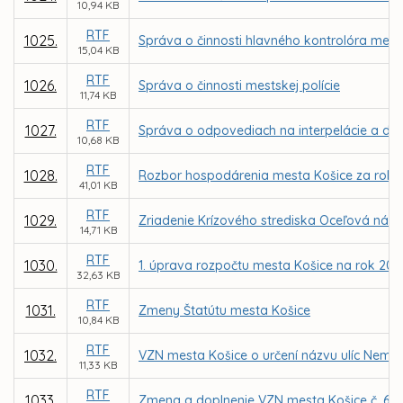
10,94 KB
RTF
1025.
Správa o činnosti hlavného kontrolóra mest
15,04 KB
RTF
1026.
Správa o činnosti mestskej polície
11,74 KB
RTF
1027.
Správa o odpovediach na interpelácie a do
10,68 KB
RTF
1028.
Rozbor hospodárenia mesta Košice za rok 
41,01 KB
RTF
1029.
Zriadenie Krízového strediska Oceľová náde
14,71 KB
RTF
1030.
1. úprava rozpočtu mesta Košice na rok 200
32,63 KB
RTF
1031.
Zmeny Štatútu mesta Košice
10,84 KB
RTF
1032.
VZN mesta Košice o určení názvu ulíc Neme
11,33 KB
RTF
1033.
Zmena a doplnenie VZN mesta Košice č. 61 o