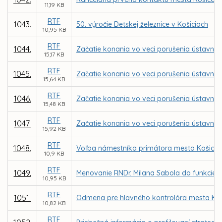
11,19 KB
RTF
1043.
50. výročie Detskej železnice v Košiciach
10,95 KB
RTF
1044.
Začatie konania vo veci porušenia ústavnéh
15,17 KB
RTF
1045.
Začatie konania vo veci porušenia ústavnéh
15,64 KB
RTF
1046.
Začatie konania vo veci porušenia ústavnéh
15,48 KB
RTF
1047.
Začatie konania vo veci porušenia ústavnéh
15,92 KB
RTF
1048.
Voľba námestníka primátora mesta Košice
10,9 KB
RTF
1049.
Menovanie RNDr. Milana Sabola do funkcie r
10,95 KB
RTF
1051.
Odmena pre hlavného kontrolóra mesta Koš
10,82 KB
RTF