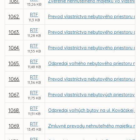
1061.
Zverenie nehnuteľného majetku vo vlastníct
15,26 KB
RTF
1062.
Prevod vlastníctva nebytového priestoru a a
11,3 KB
RTF
1063.
Prevod vlastníctva nebytového priestoru a a
11,28 KB
RTF
1064.
Prevod vlastníctva nebytového priestoru a a
11,55 KB
RTF
1065.
Odpredaj voľného nebytového priestoru na u
11,48 KB
RTF
1066.
Prevod vlastníctva nebytového priestoru a al
11,36 KB
RTF
1067.
Prevod vlastníctva nebytových priestorov p
11,75 KB
RTF
1068.
Odpredaj voľných bytov na ul. Kováčskej 47
11,51 KB
RTF
1069.
Zmluvné prevody nehnuteľného majetku mes
13,45 KB
RTF