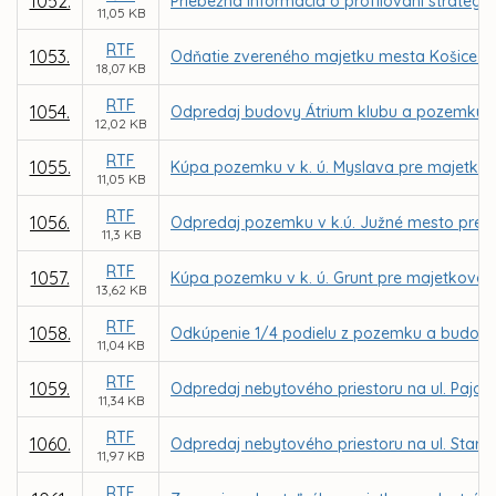
1052.
Priebežná informácia o profilovaní strategic
11,05 KB
RTF
1053.
Odňatie zvereného majetku mesta Košice z
18,07 KB
RTF
1054.
Odpredaj budovy Átrium klubu a pozemku na 
12,02 KB
RTF
1055.
Kúpa pozemku v k. ú. Myslava pre majetko
11,05 KB
RTF
1056.
Odpredaj pozemku v k.ú. Južné mesto pre Rí
11,3 KB
RTF
1057.
Kúpa pozemku v k. ú. Grunt pre majetkovo
13,62 KB
RTF
1058.
Odkúpenie 1/4 podielu z pozemku a budovy 
11,04 KB
RTF
1059.
Odpredaj nebytového priestoru na ul. Pajor
11,34 KB
RTF
1060.
Odpredaj nebytového priestoru na ul. Stará
11,97 KB
RTF