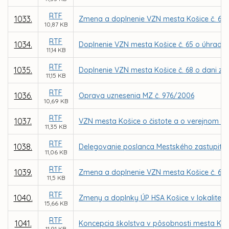
RTF
1033.
Zmena a doplnenie VZN mesta Košice č. 61 o
10,87 KB
RTF
1034.
Doplnenie VZN mesta Košice č. 65 o úhradá
11,14 KB
RTF
1035.
Doplnenie VZN mesta Košice č. 68 o dani za 
11,15 KB
RTF
1036.
Oprava uznesenia MZ č. 976/2006
10,69 KB
RTF
1037.
VZN mesta Košice o čistote a o verejnom p
11,35 KB
RTF
1038.
Delegovanie poslanca Mestského zastupiteľ
11,06 KB
RTF
1039.
Zmena a doplnenie VZN mesta Košice č. 66 
11,5 KB
RTF
1040.
Zmeny a doplnky ÚP HSA Košice v lokalite P
15,66 KB
RTF
1041.
Koncepcia školstva v pôsobnosti mesta Koš
11,91 KB