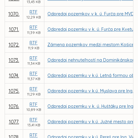
13,45 KB
RTF
1070.
Odpredaj pozemkov v k. ú. Furča pre MVDr.
12,29 KB
RTF
1071.
Odpredaj pozemku v k. ú. Furča pre Kvetu 
11,39 KB
RTF
1072.
Zámena pozemkov medzi mestom Košice a MČ
11,9 KB
RTF
1073.
Odpredaj nehnuteľností na Dominikánskom n
11,34 KB
RTF
1074.
Odpredaj pozemku v k.ú. Letná formou obch
11,37 KB
RTF
1075.
Odpredaj pozemku v k.ú. Myslava pre Ing. Ľ
11,29 KB
RTF
1076.
Odpredaj pozemku v k. ú. Huštáky pre Ing.
10,89 KB
RTF
1077.
Odpredaj pozemku v k.ú. Južné mesto pre MA
13,41 KB
RTF
1078.
Odpredaj pozemku v k.ú. Pereš pre Ing. Vie