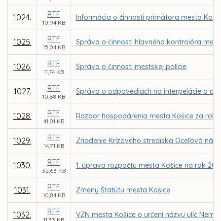
RTF
1024.
Informácia o činnosti primátora mesta Koši
10,94 KB
RTF
1025.
Správa o činnosti hlavného kontrolóra mest
15,04 KB
RTF
1026.
Správa o činnosti mestskej polície
11,74 KB
RTF
1027.
Správa o odpovediach na interpelácie a do
10,68 KB
RTF
1028.
Rozbor hospodárenia mesta Košice za rok 
41,01 KB
RTF
1029.
Zriadenie Krízového strediska Oceľová náde
14,71 KB
RTF
1030.
1. úprava rozpočtu mesta Košice na rok 200
32,63 KB
RTF
1031.
Zmeny Štatútu mesta Košice
10,84 KB
RTF
1032.
VZN mesta Košice o určení názvu ulíc Neme
11,33 KB