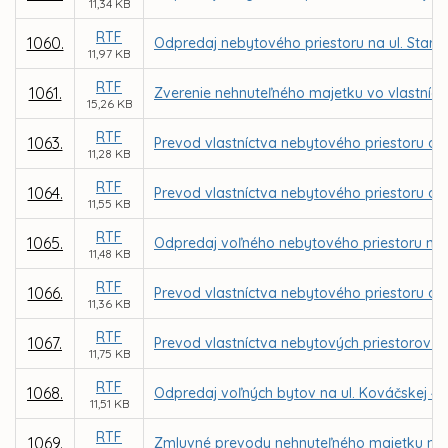
11,34 KB
RTF
1060.
Odpredaj nebytového priestoru na ul. Stará
11,97 KB
RTF
1061.
Zverenie nehnuteľného majetku vo vlastníct
15,26 KB
RTF
1063.
Prevod vlastníctva nebytového priestoru a a
11,28 KB
RTF
1064.
Prevod vlastníctva nebytového priestoru a a
11,55 KB
RTF
1065.
Odpredaj voľného nebytového priestoru na u
11,48 KB
RTF
1066.
Prevod vlastníctva nebytového priestoru a al
11,36 KB
RTF
1067.
Prevod vlastníctva nebytových priestorov p
11,75 KB
RTF
1068.
Odpredaj voľných bytov na ul. Kováčskej 47
11,51 KB
RTF
1069.
Zmluvné prevody nehnuteľného majetku mes