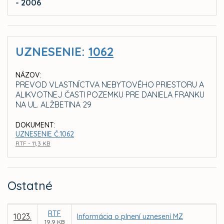
- 2006
UZNESENIE:
1062
NÁZOV:
PREVOD VLASTNÍCTVA NEBYTOVÉHO PRIESTORU A
ALIKVOTNEJ ČASTI POZEMKU PRE DANIELA FRANKU
NA UL. ALŽBETINA 29
DOKUMENT:
UZNESENIE Č.1062
RTF - 11,3 KB
Ostatné
RTF
1023.
Informácia o plnení uznesení MZ
19,9 KB