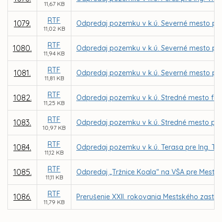
11,67 KB
RTF
1079.
Odpredaj pozemku v k.ú. Severné mesto pre O
11,02 KB
RTF
1080.
Odpredaj pozemku v k.ú. Severné mesto pre
11,94 KB
RTF
1081.
Odpredaj pozemku v k.ú. Severné mesto pre
11,81 KB
RTF
1082.
Odpredaj pozemku v k.ú. Stredné mesto for
11,25 KB
RTF
1083.
Odpredaj pozemku v k.ú. Stredné mesto pre
10,97 KB
RTF
1084.
Odpredaj pozemku v k.ú. Terasa pre Ing. 
11,12 KB
RTF
1085.
Odpredaj „Tržnice Koala“ na VŠA pre Mestsk
11,11 KB
RTF
1086.
Prerušenie XXII. rokovania Mestského zastup
11,79 KB