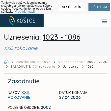
Tento web používa k poskytovaniu
služieb a analýze návštevnosti súbory
NESÚHLASÍM
SÚHLASÍM
cookie. Používaním tohto webu s tým
súhlasíte.
Viac informácií
Uznesenia:
1023 - 1086
XXII. rokovanie
Mestské zastupiteľstvo
Volebné obdobie:
2002 - 2006
ZASADNUTIE:
XXII. rokovanie
Uznesenie
1062
Zasadnutie
XXII.
NÁZOV:
DÁTUM KONANIA:
ROKOVANIE
27.04.2006
2002
VOLEBNÉ OBDOBIE: