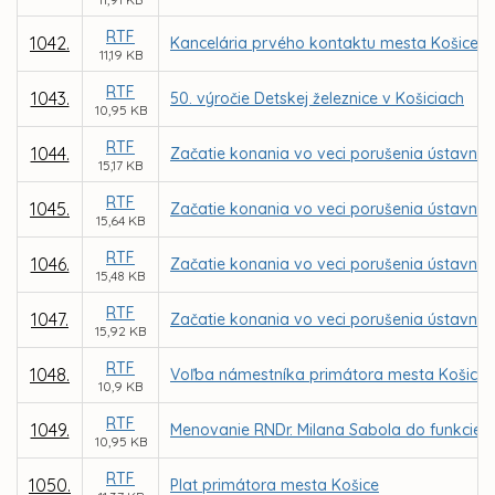
RTF
1042.
Kancelária prvého kontaktu mesta Košice
11,19 KB
RTF
1043.
50. výročie Detskej železnice v Košiciach
10,95 KB
RTF
1044.
Začatie konania vo veci porušenia ústavnéh
15,17 KB
RTF
1045.
Začatie konania vo veci porušenia ústavnéh
15,64 KB
RTF
1046.
Začatie konania vo veci porušenia ústavnéh
15,48 KB
RTF
1047.
Začatie konania vo veci porušenia ústavnéh
15,92 KB
RTF
1048.
Voľba námestníka primátora mesta Košice
10,9 KB
RTF
1049.
Menovanie RNDr. Milana Sabola do funkcie r
10,95 KB
RTF
1050.
Plat primátora mesta Košice