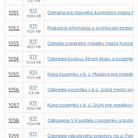
11,37 KB
RTF
1051.
Odmena pre hlavného kontrolóra mesta Koš
10,82 KB
RTF
1052.
Priebežná informácia o profilovaní strategic
11,05 KB
RTF
1053.
Odňatie zvereného majetku mesta Košice z
18,07 KB
RTF
1054.
Odpredaj budovy Átrium klubu a pozemku na 
12,02 KB
RTF
1055.
Kúpa pozemku v k. ú. Myslava pre majetko
11,05 KB
RTF
1056.
Odpredaj pozemku v k.ú. Južné mesto pre Rí
11,3 KB
RTF
1057.
Kúpa pozemku v k. ú. Grunt pre majetkovo
13,62 KB
RTF
1058.
Odkúpenie 1/4 podielu z pozemku a budovy 
11,04 KB
RTF
1059.
Odpredaj nebytového priestoru na ul. Pajor