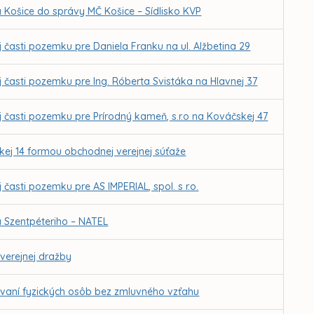
 Košice do správy MČ Košice – Sídlisko KVP
j časti pozemku pre Daniela Franku na ul. Alžbetina 29
j časti pozemku pre Ing. Róberta Svistáka na Hlavnej 37
j časti pozemku pre Prírodný kameň, s.r.o na Kováčskej 47
kej 14 formou obchodnej verejnej súťaže
 časti pozemku pre AS IMPERIAL, spol. s r.o.
a Szentpéteriho – NATEL
verejnej dražby
vaní fyzických osôb bez zmluvného vzťahu