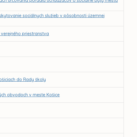
lách určovania poradia uchádzačov o sociálne byty mesta
skytovanie sociálnych služieb v pôsobnosti územnej
 verejného priestranstva
ošiciach do Rady školy
kých obvodoch v meste Košice