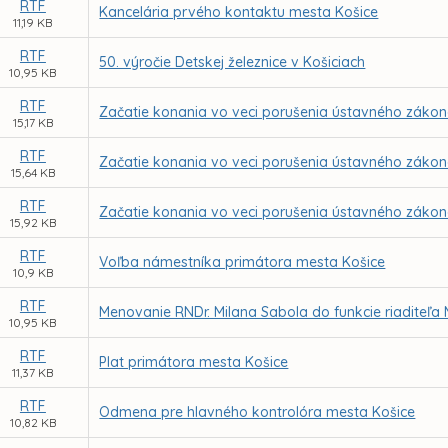
RTF
Kancelária prvého kontaktu mesta Košice
11,19 KB
RTF
50. výročie Detskej železnice v Košiciach
10,95 KB
RTF
Začatie konania vo veci porušenia ústavného zákona
15,17 KB
RTF
Začatie konania vo veci porušenia ústavného zákona
15,64 KB
RTF
Začatie konania vo veci porušenia ústavného zákona
15,92 KB
RTF
Voľba námestníka primátora mesta Košice
10,9 KB
RTF
Menovanie RNDr. Milana Sabola do funkcie riaditeľa
10,95 KB
RTF
Plat primátora mesta Košice
11,37 KB
RTF
Odmena pre hlavného kontrolóra mesta Košice
10,82 KB