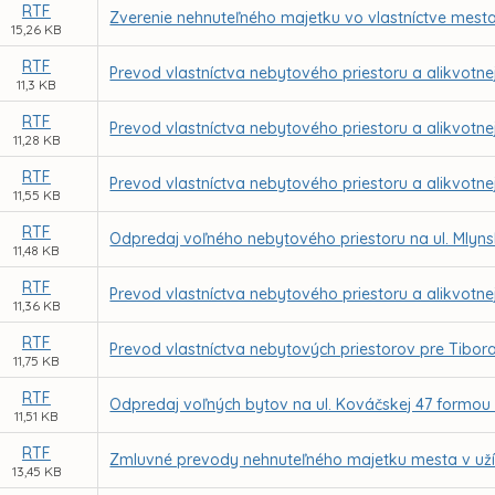
RTF
Zverenie nehnuteľného majetku vo vlastníctve mesta
15,26 KB
RTF
Prevod vlastníctva nebytového priestoru a alikvotne
11,3 KB
RTF
Prevod vlastníctva nebytového priestoru a alikvotne
11,28 KB
RTF
Prevod vlastníctva nebytového priestoru a alikvotne
11,55 KB
RTF
Odpredaj voľného nebytového priestoru na ul. Mlyns
11,48 KB
RTF
Prevod vlastníctva nebytového priestoru a alikvotnej
11,36 KB
RTF
Prevod vlastníctva nebytových priestorov pre Tibor
11,75 KB
RTF
Odpredaj voľných bytov na ul. Kováčskej 47 formou 
11,51 KB
RTF
Zmluvné prevody nehnuteľného majetku mesta v uží
13,45 KB