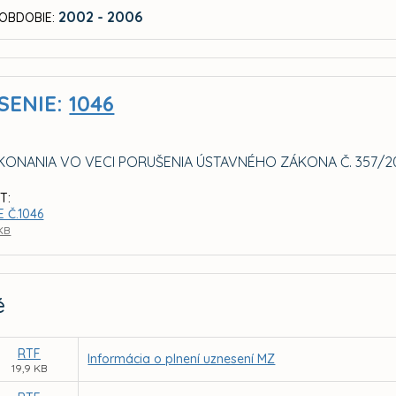
2002 - 2006
OBDOBIE:
SENIE:
1046
 KONANIA VO VECI PORUŠENIA ÚSTAVNÉHO ZÁKONA Č. 357/20
T:
 Č.1046
 KB
é
RTF
Informácia o plnení uznesení MZ
19,9 KB