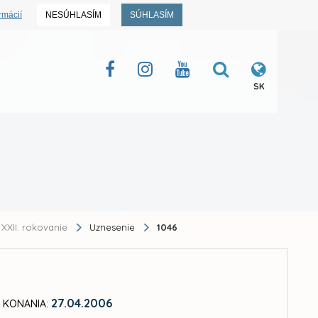
rmácií
NESÚHLASÍM
SÚHLASÍM
SK
XXII. rokovanie
Uznesenie
1046
27.04.2006
 KONANIA: