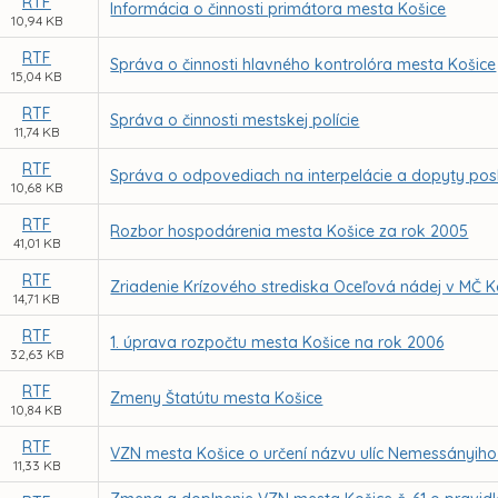
RTF
Informácia o činnosti primátora mesta Košice
10,94 KB
RTF
Správa o činnosti hlavného kontrolóra mesta Košice
15,04 KB
RTF
Správa o činnosti mestskej polície
11,74 KB
RTF
Správa o odpovediach na interpelácie a dopyty po
10,68 KB
RTF
Rozbor hospodárenia mesta Košice za rok 2005
41,01 KB
RTF
Zriadenie Krízového strediska Oceľová nádej v MČ K
14,71 KB
RTF
1. úprava rozpočtu mesta Košice na rok 2006
32,63 KB
RTF
Zmeny Štatútu mesta Košice
10,84 KB
RTF
VZN mesta Košice o určení názvu ulíc Nemessányiho
11,33 KB