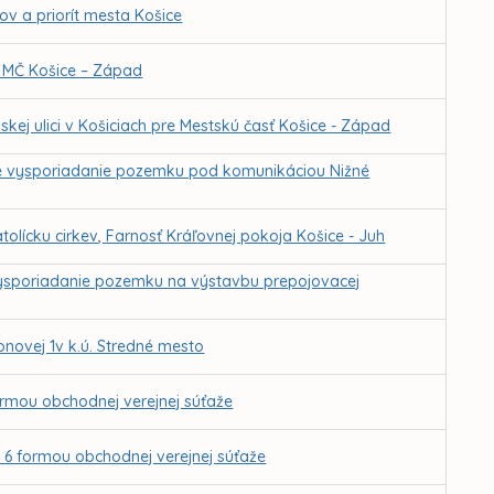
ľov a priorít mesta Košice
 MČ Košice – Západ
j ulici v Košiciach pre Mestskú časť Košice - Západ
e vysporiadanie pozemku pod komunikáciou Nižné
lícku cirkev, Farnosť Kráľovnej pokoja Košice - Juh
ysporiadanie pozemku na výstavbu prepojovacej
novej 1v k.ú. Stredné mesto
ormou obchodnej verejnej súťaže
 6 formou obchodnej verejnej súťaže