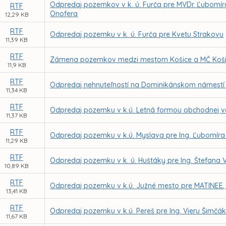
Odpredaj pozemkov v k. ú. Furča pre MVDr. Ľubomí
RTF
Onofera
12,29 KB
RTF
Odpredaj pozemku v k. ú. Furča pre Kvetu Strakovu
11,39 KB
RTF
Zámena pozemkov medzi mestom Košice a MČ Košice
11,9 KB
RTF
Odpredaj nehnuteľností na Dominikánskom námestí č
11,34 KB
RTF
Odpredaj pozemku v k.ú. Letná formou obchodnej ve
11,37 KB
RTF
Odpredaj pozemku v k.ú. Myslava pre Ing. Ľubomíra
11,29 KB
RTF
Odpredaj pozemku v k. ú. Huštáky pre Ing. Štefana
10,89 KB
RTF
Odpredaj pozemku v k.ú. Južné mesto pre MATINEE, s
13,41 KB
RTF
Odpredaj pozemku v k.ú. Pereš pre Ing. Vieru Šimčá
11,67 KB