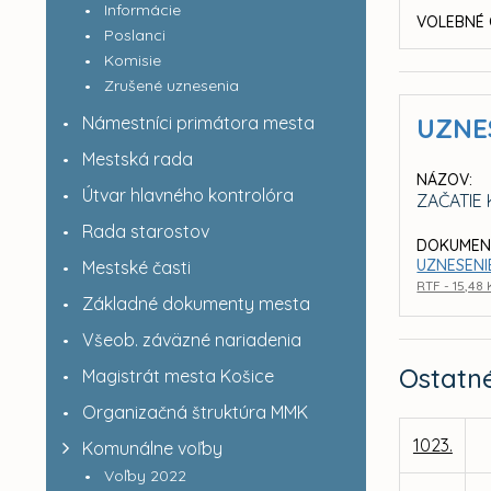
Informácie
VOLEBNÉ 
Poslanci
Komisie
Zrušené uznesenia
Námestníci primátora mesta
UZNE
Mestská rada
NÁZOV:
Útvar hlavného kontrolóra
ZAČATIE
Rada starostov
DOKUMEN
UZNESENIE
Mestské časti
RTF - 15,48
Základné dokumenty mesta
Všeob. záväzné nariadenia
Ostatn
Magistrát mesta Košice
Organizačná štruktúra MMK
1023.
Komunálne voľby
Voľby 2022