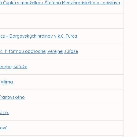
ra Čupku s manželkou, Štefana Medzihradského a Ladislava
 – Dargovských hrdinov v k.ú. Furča
. 11 formou obchodnej verejnej súťaže
rejnej súťaže
 Vilima
 Vranovského
.r.o.
kovú