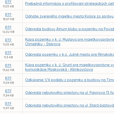
RTF
Priebežná informácia o profilovaní strategických cie
11,05 KB
RTF
Odňatie zvereného majetku mesta Košice zo správy
18,07 KB
RTF
Odpredaj budovy Átrium klubu a pozemku na Považske
12,02 KB
Kúpa pozemku v k. ú. Myslava pre majetkovoprávn
RTF
Chmelníky – Stierova
11,05 KB
RTF
Odpredaj pozemku v k.ú. Južné mesto pre Rímskokato
11,3 KB
Kúpa pozemku v k. ú. Grunt pre majetkovoprávne v
RTF
komunikácie Moskovská - Klimkovičova
13,62 KB
RTF
Odkúpenie 1/4 podielu z pozemku a budovy na Timo
11,04 KB
RTF
Odpredaj nebytového priestoru na ul. Pajorova 13 f
11,34 KB
RTF
Odpredaj nebytového priestoru na ul. Stará baštová
11,97 KB