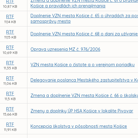
Zmena a doplnenie VZN mesta Košice č. 61 o pravid
RTF
Košice a pravidlách ich prenajímania
10,87 KB
Doplnenie VZN mesta Košice č. 65 o úhradách za po
RTF
samosprávy mesta
11,14 KB
RTF
Doplnenie VZN mesta Košice č. 68 o dani za užívanie
11,15 KB
RTF
Oprava uznesenia MZ č. 976/2006
10,69 KB
RTF
VZN mesta Košice o čistote a o verejnom poriadku
11,35 KB
RTF
Delegovanie poslanca Mestského zastupiteľstva v K
11,06 KB
RTF
Zmena a doplnenie VZN mesta Košice č. 66 o škols
11,5 KB
RTF
Zmeny a doplnky ÚP HSA Košice v lokalite Pivovar
15,66 KB
RTF
Koncepcia školstva v pôsobnosti mesta Košice
11,91 KB