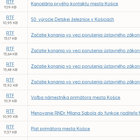
RTF
Kancelária prvého kontaktu mesta Košice
11,19 KB
RTF
50. výročie Detskej železnice v Košiciach
10,95 KB
RTF
Začatie konania vo veci porušenia ústavného zákona
15,17 KB
RTF
Začatie konania vo veci porušenia ústavného zákona
15,64 KB
RTF
Začatie konania vo veci porušenia ústavného zákona
15,48 KB
RTF
Začatie konania vo veci porušenia ústavného zákona
15,92 KB
RTF
Voľba námestníka primátora mesta Košice
10,9 KB
RTF
Menovanie RNDr. Milana Sabola do funkcie riaditeľa
10,95 KB
RTF
Plat primátora mesta Košice
11,37 KB