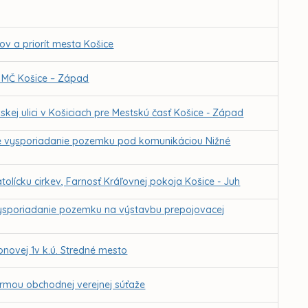
ľov a priorít mesta Košice
 MČ Košice – Západ
j ulici v Košiciach pre Mestskú časť Košice - Západ
e vysporiadanie pozemku pod komunikáciou Nižné
lícku cirkev, Farnosť Kráľovnej pokoja Košice - Juh
ysporiadanie pozemku na výstavbu prepojovacej
novej 1v k.ú. Stredné mesto
ormou obchodnej verejnej súťaže