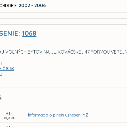
2002 - 2006
OBDOBIE:
SENIE:
1068
J VOĽNÝCH BYTOV NA UL. KOVÁČSKEJ 47 FORMOU VEREJ
T:
 Č.1068
KB
é
RTF
Informácia o plnení uznesení MZ
19,9 KB