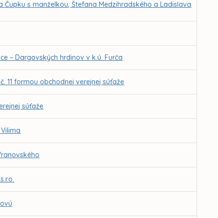
ra Čupku s manželkou, Štefana Medzihradského a Ladislava
 – Dargovských hrdinov v k.ú. Furča
. 11 formou obchodnej verejnej súťaže
rejnej súťaže
 Vilima
 Vranovského
.r.o.
kovú