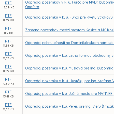
Odpredaj pozemkov v k. ú. Furča pre MVDr. Ľubomí
RTF
Onofera
12,29 KB
RTF
Odpredaj pozemku v k. ú. Furča pre Kvetu Strakovu
11,39 KB
RTF
Zámena pozemkov medzi mestom Košice a MČ Košice
11,9 KB
RTF
Odpredaj nehnuteľností na Dominikánskom námestí č
11,34 KB
RTF
Odpredaj pozemku v k.ú. Letná formou obchodnej ve
11,37 KB
RTF
Odpredaj pozemku v k.ú. Myslava pre Ing. Ľubomíra
11,29 KB
RTF
Odpredaj pozemku v k. ú. Huštáky pre Ing. Štefana
10,89 KB
RTF
Odpredaj pozemku v k.ú. Južné mesto pre MATINEE, s
13,41 KB
RTF
Odpredaj pozemku v k.ú. Pereš pre Ing. Vieru Šimčá
11,67 KB