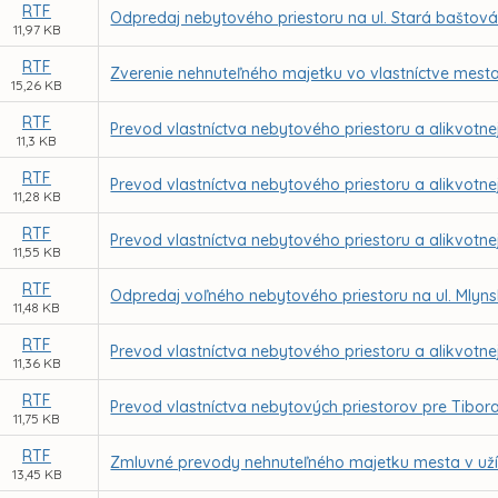
RTF
Odpredaj nebytového priestoru na ul. Stará baštová
11,97 KB
RTF
Zverenie nehnuteľného majetku vo vlastníctve mesta
15,26 KB
RTF
Prevod vlastníctva nebytového priestoru a alikvotne
11,3 KB
RTF
Prevod vlastníctva nebytového priestoru a alikvotne
11,28 KB
RTF
Prevod vlastníctva nebytového priestoru a alikvotne
11,55 KB
RTF
Odpredaj voľného nebytového priestoru na ul. Mlyns
11,48 KB
RTF
Prevod vlastníctva nebytového priestoru a alikvotnej
11,36 KB
RTF
Prevod vlastníctva nebytových priestorov pre Tibor
11,75 KB
RTF
Zmluvné prevody nehnuteľného majetku mesta v uží
13,45 KB