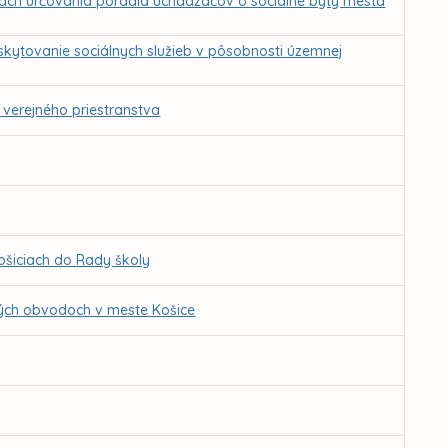
lách určovania poradia uchádzačov o sociálne byty mesta
skytovanie sociálnych služieb v pôsobnosti územnej
 verejného priestranstva
ošiciach do Rady školy
kých obvodoch v meste Košice