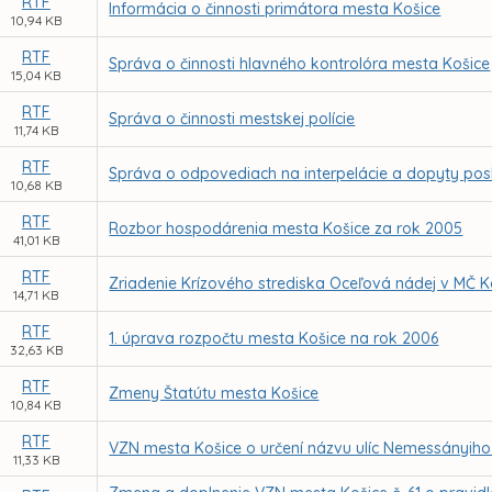
RTF
Informácia o činnosti primátora mesta Košice
10,94 KB
RTF
Správa o činnosti hlavného kontrolóra mesta Košice
15,04 KB
RTF
Správa o činnosti mestskej polície
11,74 KB
RTF
Správa o odpovediach na interpelácie a dopyty po
10,68 KB
RTF
Rozbor hospodárenia mesta Košice za rok 2005
41,01 KB
RTF
Zriadenie Krízového strediska Oceľová nádej v MČ K
14,71 KB
RTF
1. úprava rozpočtu mesta Košice na rok 2006
32,63 KB
RTF
Zmeny Štatútu mesta Košice
10,84 KB
RTF
VZN mesta Košice o určení názvu ulíc Nemessányiho
11,33 KB