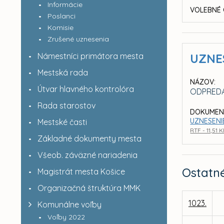
Informácie
VOLEBNÉ 
Poslanci
Komisie
Zrušené uznesenia
Námestníci primátora mesta
UZNE
Mestská rada
NÁZOV:
Útvar hlavného kontrolóra
ODPREDA
Rada starostov
DOKUMEN
UZNESENIE
Mestské časti
RTF - 11,51 
Základné dokumenty mesta
Všeob. záväzné nariadenia
Ostatn
Magistrát mesta Košice
Organizačná štruktúra MMK
1023.
Komunálne voľby
Voľby 2022