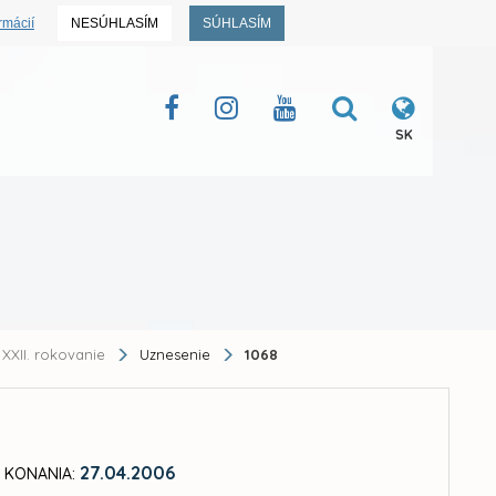
rmácií
NESÚHLASÍM
SÚHLASÍM
SK
XXII. rokovanie
Uznesenie
1068
27.04.2006
 KONANIA: