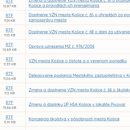
Zmena a doplnenie VZN mesta Košice č. 61 o pravid
RTF
Košice a pravidlách ich prenajímania
10,87 KB
Doplnenie VZN mesta Košice č. 65 o úhradách za po
RTF
samosprávy mesta
11,14 KB
RTF
Doplnenie VZN mesta Košice č. 68 o dani za užívanie
11,15 KB
RTF
Oprava uznesenia MZ č. 976/2006
10,69 KB
RTF
VZN mesta Košice o čistote a o verejnom poriadku
11,35 KB
RTF
Delegovanie poslanca Mestského zastupiteľstva v K
11,06 KB
RTF
Zmena a doplnenie VZN mesta Košice č. 66 o škols
11,5 KB
RTF
Zmeny a doplnky ÚP HSA Košice v lokalite Pivovar
15,66 KB
RTF
Koncepcia školstva v pôsobnosti mesta Košice
11,91 KB