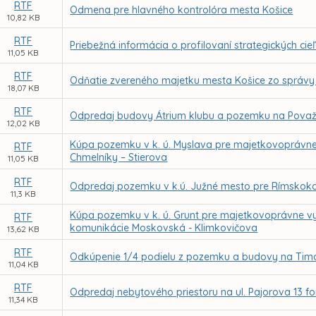
RTF
Odmena pre hlavného kontrolóra mesta Košice
10,82 KB
RTF
Priebežná informácia o profilovaní strategických cie
11,05 KB
RTF
Odňatie zvereného majetku mesta Košice zo správy
18,07 KB
RTF
Odpredaj budovy Átrium klubu a pozemku na Považske
12,02 KB
Kúpa pozemku v k. ú. Myslava pre majetkovoprávn
RTF
Chmelníky – Stierova
11,05 KB
RTF
Odpredaj pozemku v k.ú. Južné mesto pre Rímskokato
11,3 KB
Kúpa pozemku v k. ú. Grunt pre majetkovoprávne v
RTF
komunikácie Moskovská - Klimkovičova
13,62 KB
RTF
Odkúpenie 1/4 podielu z pozemku a budovy na Timo
11,04 KB
RTF
Odpredaj nebytového priestoru na ul. Pajorova 13 f
11,34 KB