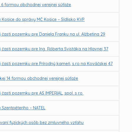
 6 formou obchodnej verejnej súťaže
 Košice do správy MČ Košice – Sídlisko KVP
j časti pozemku pre Daniela Franku na ul. Alžbetina 29
j časti pozemku pre Ing. Róberta Svistáka na Hlavnej 37
j časti pozemku pre Prírodný kameň, s.r.o na Kováčskej 47
kej 14 formou obchodnej verejnej súťaže
 časti pozemku pre AS IMPERIAL, spol. s r.o.
a Szentpéteriho – NATEL
vaní fyzických osôb bez zmluvného vzťahu