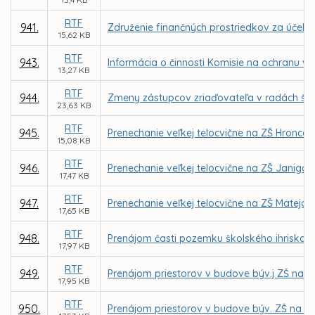
RTF
941.
Združenie finančných prostriedkov za účelo
15,62 KB
RTF
943.
Informácia o činnosti Komisie na ochranu ve
13,27 KB
RTF
944.
Zmeny zástupcov zriaďovateľa v radách škôl
23,63 KB
RTF
945.
Prenechanie veľkej telocvične na ZŠ Hronco
15,08 KB
RTF
946.
Prenechanie veľkej telocvične na ZŠ Janigo
17,47 KB
RTF
947.
Prenechanie veľkej telocvične na ZŠ Matej
17,65 KB
RTF
948.
Prenájom časti pozemku školského ihriska 
17,97 KB
RTF
949.
Prenájom priestorov v budove býv.j ZŠ na Gala
17,95 KB
RTF
950.
Prenájom priestorov v budove býv. ZŠ na Gala