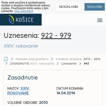
Tento web používa k poskytovaniu
služieb a analýze návštevnosti súbory
NESÚHLASÍM
SÚHLASÍM
cookie. Používaním tohto webu s tým
súhlasíte.
Viac informácií
Uznesenia:
922 - 979
XXIV. rokovanie
Mestské zastupiteľstvo
Volebné obdobie:
2010 - 2014
ZASADNUTIE:
XXIV. rokovanie
Uznesenie
942
Zasadnutie
XXIV.
NÁZOV:
DÁTUM KONANIA:
ROKOVANIE
14.04.2014
2010
VOLEBNÉ OBDOBIE: