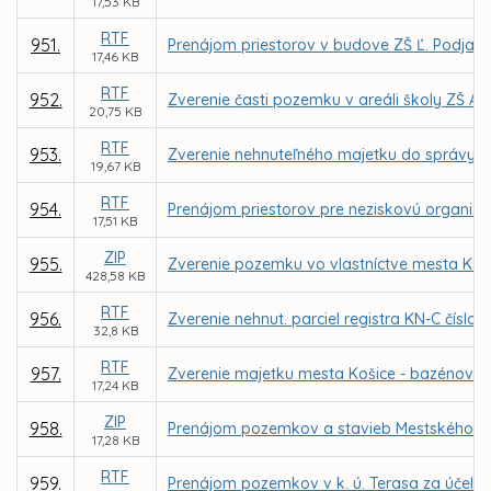
17,53 KB
RTF
951.
Prenájom priestorov v budove ZŠ Ľ. Podjavo
17,46 KB
RTF
952.
Zverenie časti pozemku v areáli školy ZŠ A
20,75 KB
RTF
953.
Zverenie nehnuteľného majetku do správy Z
19,67 KB
RTF
954.
Prenájom priestorov pre neziskovú organizác
17,51 KB
ZIP
955.
Zverenie pozemku vo vlastníctve mesta Koši
428,58 KB
RTF
956.
Zverenie nehnut. parciel registra KN-C číslo
32,8 KB
RTF
957.
Zverenie majetku mesta Košice - bazénové t
17,24 KB
ZIP
958.
Prenájom pozemkov a stavieb Mestského letn
17,28 KB
RTF
959.
Prenájom pozemkov v k. ú. Terasa za účelom