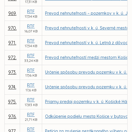
17,31 KB
RTF
969.
Prevod nehnuteľnosti – pozemkov v k. ú. Ju
17,54 KB
RTF
970.
Prevod nehnuteľnosti v k. ú. Severné mesto 
16,07 KB
RTF
971.
Prevod nehnuteľností v k. ú. Letná z dôvodu 
17,54 KB
RTF
972.
Prevod nehnuteľností medzi mestom Košice 
33,24 KB
RTF
973.
Určenie spôsobu prevodu pozemku v k. ú. L
17,16 KB
RTF
974.
Určenie spôsobu prevodu pozemku v k. ú. F
17,6 KB
RTF
975.
Priamy predaj pozemku v k. ú. Košické Hám
17,83 KB
RTF
976.
Odkúpenie podielu mesta Košice v bytovom d
21,71 KB
RTF
977.
Petícia za zrušenie nezákonného výberu par