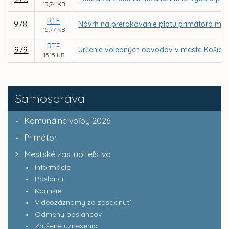
13,74 KB
RTF
978.
Návrh na prerokovanie platu primátora mes
15,77 KB
RTF
979.
Určenie volebných obvodov v meste Košice 
15,15 KB
Samospráva
Komunálne voľby 2026
Primátor
Mestské zastupiteľstvo
Informácie
Poslanci
Komisie
Videozáznamy zo zasadnutí
Odmeny poslancov
Zrušené uznesenia