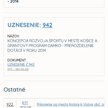
- 2014
UZNESENIE:
942
NÁZOV:
KONCEPCIA ROZVOJA ŠPORTU V MESTE KOŠICE A
GRANTOVÝ PROGRAM DAMKO - PREROZDELENIE
DOTÁCIÍ V ROKU 2014
DOKUMENT:
UZNESENIE Č.942
RTF - 184,58 KB
Ostatné
RTF
922.
Pripojenie sa mesta Košice k Výzve obč. zdr
18,55 KB