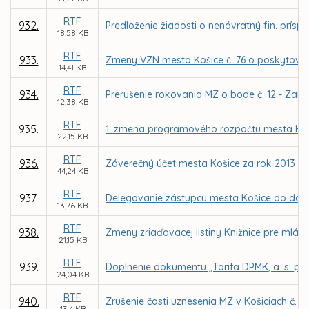
RTF
932.
Predloženie žiadosti o nenávratný fin. prísp
18,58 KB
RTF
933.
Zmeny VZN mesta Košice č. 76 o poskytovaní
14,41 KB
RTF
934.
Prerušenie rokovania MZ o bode č. 12 - Zalo
12,38 KB
RTF
935.
1. zmena programového rozpočtu mesta Koš
22,15 KB
RTF
936.
Záverečný účet mesta Košice za rok 2013
44,24 KB
RTF
937.
Delegovanie zástupcu mesta Košice do dozo
13,76 KB
RTF
938.
Zmeny zriaďovacej listiny Knižnice pre mlád
21,15 KB
RTF
939.
Doplnenie dokumentu „Tarifa DPMK, a. s. p
24,04 KB
RTF
940.
Zrušenie časti uznesenia MZ v Košiciach č. 1
13,4 KB