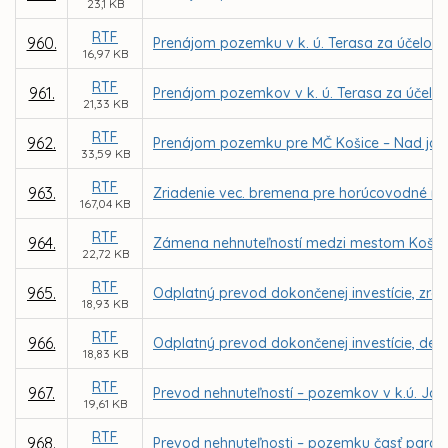
23,1 KB
RTF
960.
Prenájom pozemku v k. ú. Terasa za účelom r
16,97 KB
RTF
961.
Prenájom pozemkov v k. ú. Terasa za účelom
21,33 KB
RTF
962.
Prenájom pozemku pre MČ Košice – Nad jazero
33,59 KB
RTF
963.
Zriadenie vec. bremena pre horúcovodné ro
167,04 KB
RTF
964.
Zámena nehnuteľností medzi mestom Košic
22,72 KB
RTF
965.
Odplatný prevod dokončenej investície, zre
18,93 KB
RTF
966.
Odplatný prevod dokončenej investície, det. 
18,83 KB
RTF
967.
Prevod nehnuteľností – pozemkov v k.ú. Jaz
19,61 KB
RTF
968.
Prevod nehnuteľnosti – pozemku časť parc. č