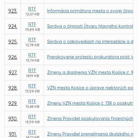
RTF
923.
Informácia primátora mesta o svojej činnosti
12,07 KB
RTF
924.
Správa o činnosti Útvaru hlavného kontroló
19,89 KB
RTF
925.
Správa o odpovediach na interpelácie a dopy
12,78 KB
RTF
926.
Prerokovanie protestu prokurátora proti VZ
13,74 KB
RTF
927.
Zmeny a doplnenia VZN mesta Košice č. 98 o m
14,19 KB
RTF
928.
VZN mesta Košice o úprave niektorých podm
13,59 KB
RTF
929.
Zmeny VZN mesta Košice č. 138 o poskytnutí
13,48 KB
RTF
930.
Zmena Pravidiel poskytovania finančných p
13,59 KB
RTF
931.
Zmeny Pravidiel prenajímania školského maj
14,27 KB