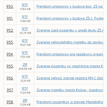
RTF
950.
Prenájom priestorov v budove býv. ZŠ na Gala
17,53 KB
RTF
951.
Prenájom priestorov v budove ZŠ Ľ. Podjavo
17,46 KB
RTF
952.
Zverenie časti pozemku v areáli školy ZŠ A
20,75 KB
RTF
953.
Zverenie nehnuteľného majetku do správy Z
19,67 KB
RTF
954.
Prenájom priestorov pre neziskovú organizác
17,51 KB
ZIP
955.
Zverenie pozemku vo vlastníctve mesta Koši
428,58 KB
RTF
956.
Zverenie nehnut. parciel registra KN-C číslo
32,8 KB
RTF
957.
Zverenie majetku mesta Košice - bazénové t
17,24 KB
ZIP
958.
Prenájom pozemkov a stavieb Mestského letn
17,28 KB