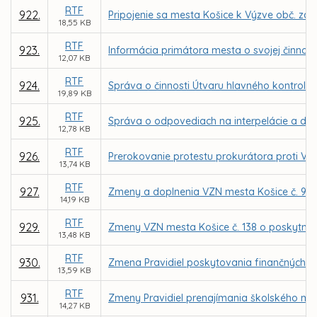
RTF
922.
Pripojenie sa mesta Košice k Výzve obč. zdr
18,55 KB
RTF
923.
Informácia primátora mesta o svojej činnosti
12,07 KB
RTF
924.
Správa o činnosti Útvaru hlavného kontroló
19,89 KB
RTF
925.
Správa o odpovediach na interpelácie a dopy
12,78 KB
RTF
926.
Prerokovanie protestu prokurátora proti VZ
13,74 KB
RTF
927.
Zmeny a doplnenia VZN mesta Košice č. 98 o m
14,19 KB
RTF
929.
Zmeny VZN mesta Košice č. 138 o poskytnutí
13,48 KB
RTF
930.
Zmena Pravidiel poskytovania finančných p
13,59 KB
RTF
931.
Zmeny Pravidiel prenajímania školského maj
14,27 KB