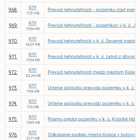
RTF
968.
Prevod nehnuteľnosti – pozemku časť parc. č
17,31 KB
RTF
969.
Prevod nehnuteľnosti – pozemkov v k. ú. Ju
17,54 KB
RTF
970.
Prevod nehnuteľnosti v k. ú. Severné mesto 
16,07 KB
RTF
971.
Prevod nehnuteľností v k. ú. Letná z dôvodu 
17,54 KB
RTF
972.
Prevod nehnuteľností medzi mestom Košice 
33,24 KB
RTF
973.
Určenie spôsobu prevodu pozemku v k. ú. L
17,16 KB
RTF
974.
Určenie spôsobu prevodu pozemku v k. ú. F
17,6 KB
RTF
975.
Priamy predaj pozemku v k. ú. Košické Hám
17,83 KB
RTF
976.
Odkúpenie podielu mesta Košice v bytovom d
21,71 KB