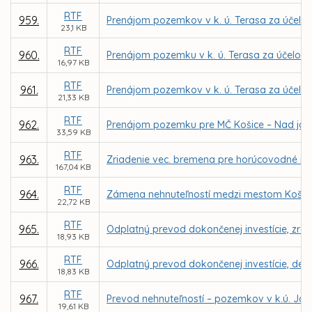
RTF
959.
Prenájom pozemkov v k. ú. Terasa za účelom
23,1 KB
RTF
960.
Prenájom pozemku v k. ú. Terasa za účelom r
16,97 KB
RTF
961.
Prenájom pozemkov v k. ú. Terasa za účelom
21,33 KB
RTF
962.
Prenájom pozemku pre MČ Košice – Nad jazero
33,59 KB
RTF
963.
Zriadenie vec. bremena pre horúcovodné ro
167,04 KB
RTF
964.
Zámena nehnuteľností medzi mestom Košic
22,72 KB
RTF
965.
Odplatný prevod dokončenej investície, zre
18,93 KB
RTF
966.
Odplatný prevod dokončenej investície, det. 
18,83 KB
RTF
967.
Prevod nehnuteľností – pozemkov v k.ú. Jaz
19,61 KB