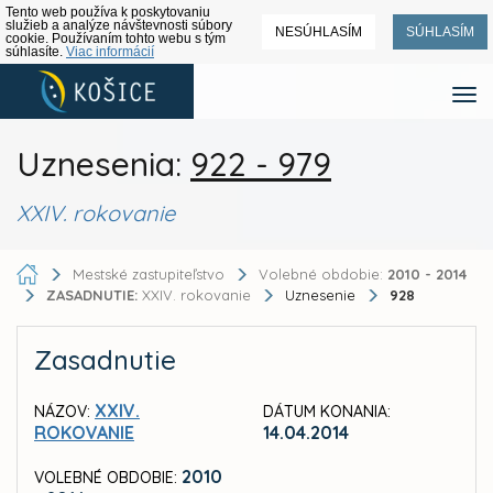
Tento web používa k poskytovaniu
služieb a analýze návštevnosti súbory
NESÚHLASÍM
SÚHLASÍM
cookie. Používaním tohto webu s tým
súhlasíte.
Viac informácií
Uznesenia:
922 - 979
XXIV. rokovanie
Mestské zastupiteľstvo
Volebné obdobie:
2010 - 2014
ZASADNUTIE:
XXIV. rokovanie
Uznesenie
928
Zasadnutie
XXIV.
NÁZOV:
DÁTUM KONANIA:
ROKOVANIE
14.04.2014
2010
VOLEBNÉ OBDOBIE: