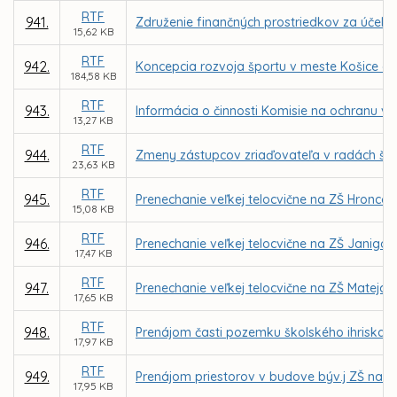
RTF
941.
Združenie finančných prostriedkov za účelo
15,62 KB
RTF
942.
Koncepcia rozvoja športu v meste Košice a 
184,58 KB
RTF
943.
Informácia o činnosti Komisie na ochranu ve
13,27 KB
RTF
944.
Zmeny zástupcov zriaďovateľa v radách škôl
23,63 KB
RTF
945.
Prenechanie veľkej telocvične na ZŠ Hronco
15,08 KB
RTF
946.
Prenechanie veľkej telocvične na ZŠ Janigo
17,47 KB
RTF
947.
Prenechanie veľkej telocvične na ZŠ Matej
17,65 KB
RTF
948.
Prenájom časti pozemku školského ihriska 
17,97 KB
RTF
949.
Prenájom priestorov v budove býv.j ZŠ na Gala
17,95 KB