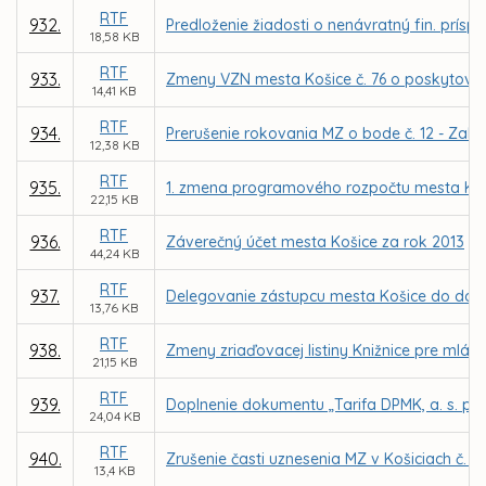
RTF
932.
Predloženie žiadosti o nenávratný fin. prísp
18,58 KB
RTF
933.
Zmeny VZN mesta Košice č. 76 o poskytovaní
14,41 KB
RTF
934.
Prerušenie rokovania MZ o bode č. 12 - Zalo
12,38 KB
RTF
935.
1. zmena programového rozpočtu mesta Koš
22,15 KB
RTF
936.
Záverečný účet mesta Košice za rok 2013
44,24 KB
RTF
937.
Delegovanie zástupcu mesta Košice do dozo
13,76 KB
RTF
938.
Zmeny zriaďovacej listiny Knižnice pre mlád
21,15 KB
RTF
939.
Doplnenie dokumentu „Tarifa DPMK, a. s. p
24,04 KB
RTF
940.
Zrušenie časti uznesenia MZ v Košiciach č. 1
13,4 KB