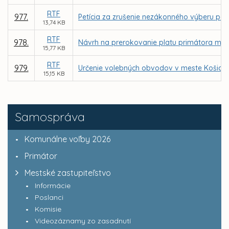
RTF
977.
Petícia za zrušenie nezákonného výberu par
13,74 KB
RTF
978.
Návrh na prerokovanie platu primátora mes
15,77 KB
RTF
979.
Určenie volebných obvodov v meste Košice 
15,15 KB
Samospráva
Komunálne voľby 2026
Primátor
Mestské zastupiteľstvo
Informácie
Poslanci
Komisie
Videozáznamy zo zasadnutí