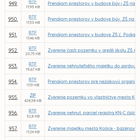
RTF
949.
Prenájom priestorov v budove býv.j ZŠ na Gala
17,95 KB
RTF
950.
Prenájom priestorov v budove býv. ZŠ na Gala
17,53 KB
RTF
951.
Prenájom priestorov v budove ZŠ Ľ. Podjavo
17,46 KB
RTF
952.
Zverenie časti pozemku v areáli školy ZŠ A
20,75 KB
RTF
953.
Zverenie nehnuteľného majetku do správy Z
19,67 KB
RTF
954.
Prenájom priestorov pre neziskovú organizác
17,51 KB
ZIP
955.
Zverenie pozemku vo vlastníctve mesta Koši
428,58 KB
RTF
956.
Zverenie nehnut. parciel registra KN-C číslo
32,8 KB
RTF
957.
Zverenie majetku mesta Košice - bazénové t
17,24 KB