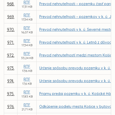
RTF
968.
Prevod nehnuteľnosti – pozemku časť parc. č
17,31 KB
RTF
969.
Prevod nehnuteľnosti – pozemkov v k. ú. Ju
17,54 KB
RTF
970.
Prevod nehnuteľnosti v k. ú. Severné mesto 
16,07 KB
RTF
971.
Prevod nehnuteľností v k. ú. Letná z dôvodu 
17,54 KB
RTF
972.
Prevod nehnuteľností medzi mestom Košice 
33,24 KB
RTF
973.
Určenie spôsobu prevodu pozemku v k. ú. L
17,16 KB
RTF
974.
Určenie spôsobu prevodu pozemku v k. ú. F
17,6 KB
RTF
975.
Priamy predaj pozemku v k. ú. Košické Hám
17,83 KB
RTF
976.
Odkúpenie podielu mesta Košice v bytovom d
21,71 KB