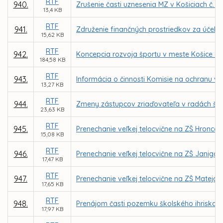
RTF
940.
Zrušenie časti uznesenia MZ v Košiciach č. 1
13,4 KB
RTF
941.
Združenie finančných prostriedkov za účelo
15,62 KB
RTF
942.
Koncepcia rozvoja športu v meste Košice a 
184,58 KB
RTF
943.
Informácia o činnosti Komisie na ochranu ve
13,27 KB
RTF
944.
Zmeny zástupcov zriaďovateľa v radách škôl
23,63 KB
RTF
945.
Prenechanie veľkej telocvične na ZŠ Hronco
15,08 KB
RTF
946.
Prenechanie veľkej telocvične na ZŠ Janigo
17,47 KB
RTF
947.
Prenechanie veľkej telocvične na ZŠ Matej
17,65 KB
RTF
948.
Prenájom časti pozemku školského ihriska 
17,97 KB