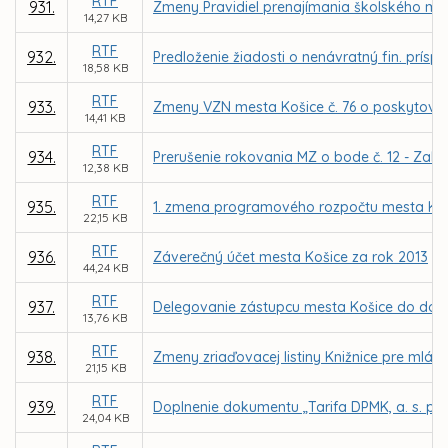
RTF
931.
Zmeny Pravidiel prenajímania školského maj
14,27 KB
RTF
932.
Predloženie žiadosti o nenávratný fin. prísp
18,58 KB
RTF
933.
Zmeny VZN mesta Košice č. 76 o poskytovaní
14,41 KB
RTF
934.
Prerušenie rokovania MZ o bode č. 12 - Zalo
12,38 KB
RTF
935.
1. zmena programového rozpočtu mesta Koš
22,15 KB
RTF
936.
Záverečný účet mesta Košice za rok 2013
44,24 KB
RTF
937.
Delegovanie zástupcu mesta Košice do dozo
13,76 KB
RTF
938.
Zmeny zriaďovacej listiny Knižnice pre mlád
21,15 KB
RTF
939.
Doplnenie dokumentu „Tarifa DPMK, a. s. p
24,04 KB