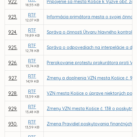
922.
Pripojenie sa mesta Košice k Výzve obč. zdr
18,55 KB
RTF
923.
Informácia primátora mesta o svojej činnosti
12,07 KB
RTF
924.
Správa o činnosti Útvaru hlavného kontroló
19,89 KB
RTF
925.
Správa o odpovediach na interpelácie a dopy
12,78 KB
RTF
926.
Prerokovanie protestu prokurátora proti VZ
13,74 KB
RTF
927.
Zmeny a doplnenia VZN mesta Košice č. 98 o m
14,19 KB
RTF
928.
VZN mesta Košice o úprave niektorých podm
13,59 KB
RTF
929.
Zmeny VZN mesta Košice č. 138 o poskytnutí
13,48 KB
RTF
930.
Zmena Pravidiel poskytovania finančných p
13,59 KB