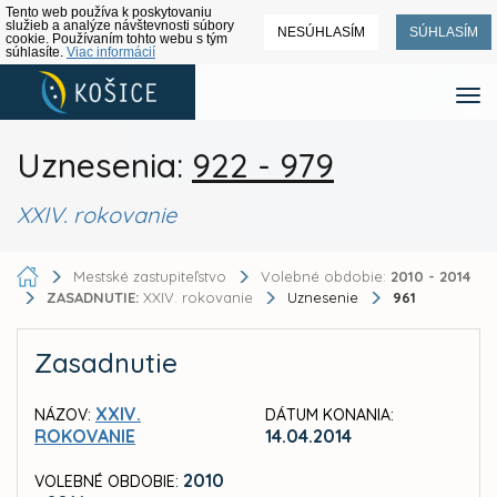
Tento web používa k poskytovaniu
služieb a analýze návštevnosti súbory
NESÚHLASÍM
SÚHLASÍM
cookie. Používaním tohto webu s tým
súhlasíte.
Viac informácií
Uznesenia:
922 - 979
XXIV. rokovanie
Mestské zastupiteľstvo
Volebné obdobie:
2010 - 2014
ZASADNUTIE:
XXIV. rokovanie
Uznesenie
961
Zasadnutie
XXIV.
NÁZOV:
DÁTUM KONANIA:
ROKOVANIE
14.04.2014
2010
VOLEBNÉ OBDOBIE: