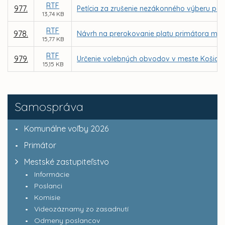
RTF
977.
Petícia za zrušenie nezákonného výberu par
13,74 KB
RTF
978.
Návrh na prerokovanie platu primátora mes
15,77 KB
RTF
979.
Určenie volebných obvodov v meste Košice 
15,15 KB
Samospráva
Komunálne voľby 2026
Primátor
Mestské zastupiteľstvo
Informácie
Poslanci
Komisie
Videozáznamy zo zasadnutí
Odmeny poslancov