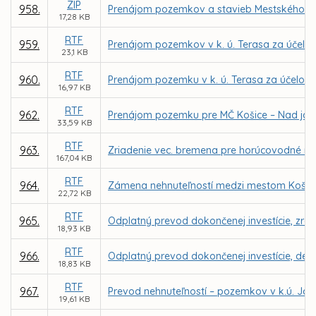
ZIP
958.
Prenájom pozemkov a stavieb Mestského letn
17,28 KB
RTF
959.
Prenájom pozemkov v k. ú. Terasa za účelom
23,1 KB
RTF
960.
Prenájom pozemku v k. ú. Terasa za účelom r
16,97 KB
RTF
962.
Prenájom pozemku pre MČ Košice – Nad jazero
33,59 KB
RTF
963.
Zriadenie vec. bremena pre horúcovodné ro
167,04 KB
RTF
964.
Zámena nehnuteľností medzi mestom Košic
22,72 KB
RTF
965.
Odplatný prevod dokončenej investície, zre
18,93 KB
RTF
966.
Odplatný prevod dokončenej investície, det. 
18,83 KB
RTF
967.
Prevod nehnuteľností – pozemkov v k.ú. Jaz
19,61 KB