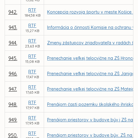
RTF
942.
Koncepcia rozvoja športu v meste Košice a 
184,58 KB
RTF
943.
Informácia o činnosti Komisie na ochranu ve
13,27 KB
RTF
944.
Zmeny zástupcov zriaďovateľa v radách škôl
23,63 KB
RTF
945.
Prenechanie veľkej telocvične na ZŠ Hronco
15,08 KB
RTF
946.
Prenechanie veľkej telocvične na ZŠ Janigo
17,47 KB
RTF
947.
Prenechanie veľkej telocvične na ZŠ Matej
17,65 KB
RTF
948.
Prenájom časti pozemku školského ihriska 
17,97 KB
RTF
949.
Prenájom priestorov v budove býv.j ZŠ na Gala
17,95 KB
RTF
950.
Prenájom priestorov v budove býv. ZŠ na Gala