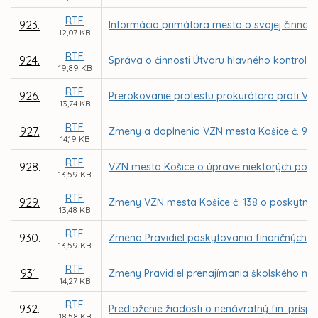
RTF
923.
Informácia primátora mesta o svojej činnosti
12,07 KB
RTF
924.
Správa o činnosti Útvaru hlavného kontroló
19,89 KB
RTF
926.
Prerokovanie protestu prokurátora proti VZ
13,74 KB
RTF
927.
Zmeny a doplnenia VZN mesta Košice č. 98 o m
14,19 KB
RTF
928.
VZN mesta Košice o úprave niektorých podm
13,59 KB
RTF
929.
Zmeny VZN mesta Košice č. 138 o poskytnutí
13,48 KB
RTF
930.
Zmena Pravidiel poskytovania finančných p
13,59 KB
RTF
931.
Zmeny Pravidiel prenajímania školského maj
14,27 KB
RTF
932.
Predloženie žiadosti o nenávratný fin. prísp
18,58 KB