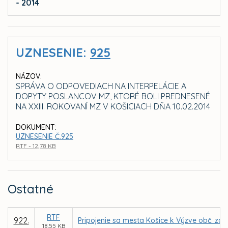
- 2014
UZNESENIE:
925
NÁZOV:
SPRÁVA O ODPOVEDIACH NA INTERPELÁCIE A
DOPYTY POSLANCOV MZ, KTORÉ BOLI PREDNESENÉ
NA XXIII. ROKOVANÍ MZ V KOŠICIACH DŇA 10.02.2014
DOKUMENT:
UZNESENIE Č.925
RTF - 12,78 KB
Ostatné
RTF
922.
Pripojenie sa mesta Košice k Výzve obč. zdr
18,55 KB