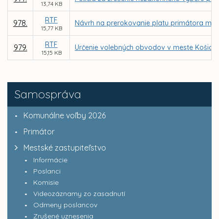
13,74 KB
RTF
978.
Návrh na prerokovanie platu primátora mes
15,77 KB
RTF
979.
Určenie volebných obvodov v meste Košice 
15,15 KB
Samospráva
Komunálne voľby 2026
Primátor
Mestské zastupiteľstvo
Informácie
Poslanci
Komisie
Videozáznamy zo zasadnutí
Odmeny poslancov
Zrušené uznesenia