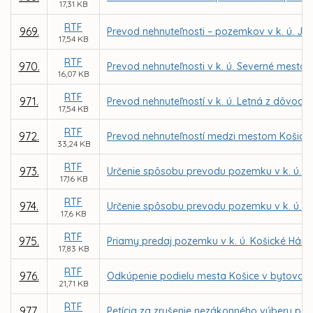
17,31 KB
RTF
969.
Prevod nehnuteľnosti – pozemkov v k. ú. Ju
17,54 KB
RTF
970.
Prevod nehnuteľnosti v k. ú. Severné mesto 
16,07 KB
RTF
971.
Prevod nehnuteľností v k. ú. Letná z dôvodu 
17,54 KB
RTF
972.
Prevod nehnuteľností medzi mestom Košice 
33,24 KB
RTF
973.
Určenie spôsobu prevodu pozemku v k. ú. L
17,16 KB
RTF
974.
Určenie spôsobu prevodu pozemku v k. ú. F
17,6 KB
RTF
975.
Priamy predaj pozemku v k. ú. Košické Hám
17,83 KB
RTF
976.
Odkúpenie podielu mesta Košice v bytovom d
21,71 KB
RTF
977.
Petícia za zrušenie nezákonného výberu par