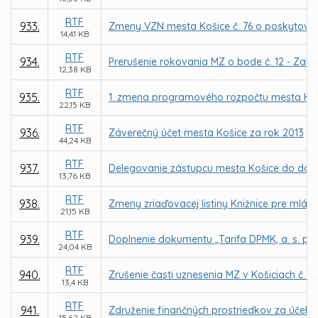
RTF
933.
Zmeny VZN mesta Košice č. 76 o poskytovaní
14,41 KB
RTF
934.
Prerušenie rokovania MZ o bode č. 12 - Zalo
12,38 KB
RTF
935.
1. zmena programového rozpočtu mesta Koš
22,15 KB
RTF
936.
Záverečný účet mesta Košice za rok 2013
44,24 KB
RTF
937.
Delegovanie zástupcu mesta Košice do dozo
13,76 KB
RTF
938.
Zmeny zriaďovacej listiny Knižnice pre mlád
21,15 KB
RTF
939.
Doplnenie dokumentu „Tarifa DPMK, a. s. p
24,04 KB
RTF
940.
Zrušenie časti uznesenia MZ v Košiciach č. 1
13,4 KB
RTF
941.
Združenie finančných prostriedkov za účelo
15,62 KB