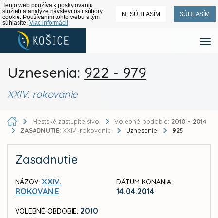
Tento web používa k poskytovaniu
služieb a analýze návštevnosti súbory
NESÚHLASÍM
SÚHLASÍM
cookie. Používaním tohto webu s tým
súhlasíte.
Viac informácií
Uznesenia:
922 - 979
XXIV. rokovanie
Mestské zastupiteľstvo
Volebné obdobie:
2010 - 2014
ZASADNUTIE:
XXIV. rokovanie
Uznesenie
925
Zasadnutie
XXIV.
NÁZOV:
DÁTUM KONANIA:
ROKOVANIE
14.04.2014
2010
VOLEBNÉ OBDOBIE: