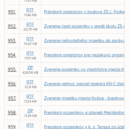
17,53 KB
RTF
951.
Prenájom priestorov v budove ZŠ Ľ. Podjavo
17,46 KB
RTF
952.
Zverenie časti pozemku v areáli školy ZŠ A
20,75 KB
RTF
953.
Zverenie nehnuteľného majetku do správy Z
19,67 KB
RTF
954.
Prenájom priestorov pre neziskovú organizác
17,51 KB
ZIP
955.
Zverenie pozemku vo vlastníctve mesta Koši
428,58 KB
RTF
956.
Zverenie nehnut. parciel registra KN-C číslo
32,8 KB
RTF
957.
Zverenie majetku mesta Košice - bazénové t
17,24 KB
ZIP
958.
Prenájom pozemkov a stavieb Mestského letn
17,28 KB
RTF
959.
Prenájom pozemkov v k. ú. Terasa za účelom