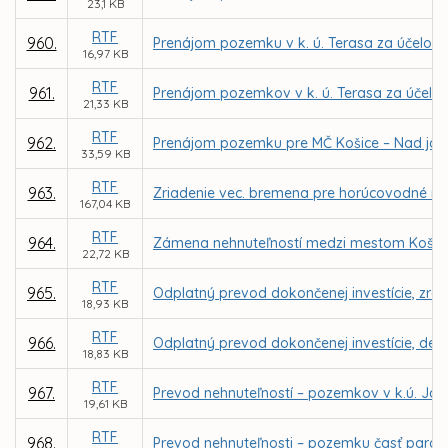
23,1 KB
RTF
960.
Prenájom pozemku v k. ú. Terasa za účelom r
16,97 KB
RTF
961.
Prenájom pozemkov v k. ú. Terasa za účelom
21,33 KB
RTF
962.
Prenájom pozemku pre MČ Košice – Nad jazero
33,59 KB
RTF
963.
Zriadenie vec. bremena pre horúcovodné ro
167,04 KB
RTF
964.
Zámena nehnuteľností medzi mestom Košic
22,72 KB
RTF
965.
Odplatný prevod dokončenej investície, zre
18,93 KB
RTF
966.
Odplatný prevod dokončenej investície, det. 
18,83 KB
RTF
967.
Prevod nehnuteľností – pozemkov v k.ú. Jaz
19,61 KB
RTF
968.
Prevod nehnuteľnosti – pozemku časť parc. č