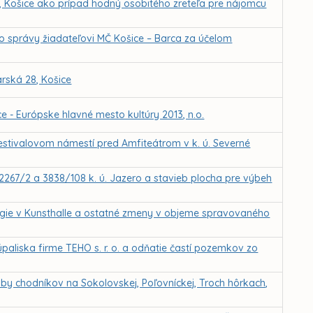
1, Košice ako prípad hodný osobitého zreteľa pre nájomcu
o správy žiadateľovi MČ Košice – Barca za účelom
rská 28, Košice
e - Európske hlavné mesto kultúry 2013, n.o.
estivalovom námestí pred Amfiteátrom v k. ú. Severné
, 2267/2 a 3838/108 k. ú. Jazero a stavieb plocha pre výbeh
ógie v Kunsthalle a ostatné zmeny v objeme spravovaného
liska firme TEHO s. r. o. a odňatie častí pozemkov zo
y chodníkov na Sokolovskej, Poľovníckej, Troch hôrkach,