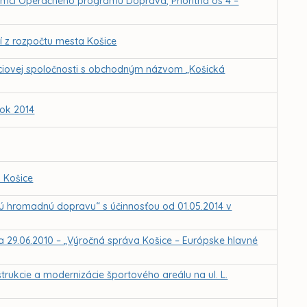
rámci Operačného programu Doprava, Prioritná os 4 –
í z rozpočtu mesta Košice
akciovej spoločnosti s obchodným názvom „Košická
ok 2014
a Košice
kú hromadnú dopravu“ s účinnosťou od 01.05.2014 v
dňa 29.06.2010 – „Výročná správa Košice – Európske hlavné
rukcie a modernizácie športového areálu na ul. L.