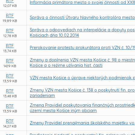
RTF
Informácia primátora mesta o svojej činnosti od XXII
12,07 KB
RTF
Správa o činnosti Útvaru hlavného kontrolóra mesta
19,89 KB
Správa o odpovediach na interpelácie a dopyty posl
RTF
Košiciach dňa 10.02.2014
12,78 KB
RTF
Prerokovanie protestu prokurátora proti VZN č. 10
13,74 KB
Zmeny a doplnenia VZN mesta Košice č. 98 o miestnej
RTF
Košice a o režime užívania hist. časti
14,19 KB
RTF
VZN mesta Košice o úprave niektorých podmienok pr
13,59 KB
Zmeny VZN mesta Košice č. 138 o poskytnutí fin. pr
RTF
zariadeniam
13,48 KB
Zmena Pravidiel poskytovania finančných prostried
RTF
území mesta Košice iným obciam
13,59 KB
RTF
Zmeny Pravidiel prenajímania školského majetku vo 
14,27 KB