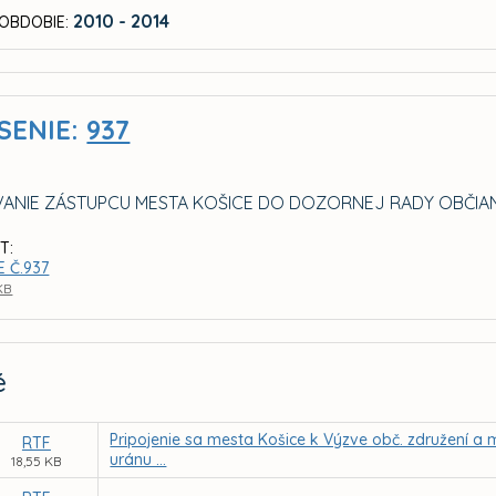
2010 - 2014
OBDOBIE:
SENIE:
937
ANIE ZÁSTUPCU MESTA KOŠICE DO DOZORNEJ RADY OBČIA
T:
 Č.937
 KB
é
Pripojenie sa mesta Košice k Výzve obč. združení a 
RTF
uránu ...
18,55 KB