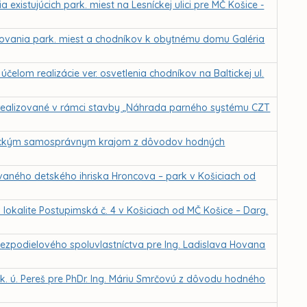
existujúcich park. miest na Lesníckej ulici pre MČ Košice -
ovania park. miest a chodníkov k obytnému domu Galéria
lom realizácie ver. osvetlenia chodníkov na Baltickej ul.
realizované v rámci stavby „Náhrada parného systému CZT
šickým samosprávnym krajom z dôvodov hodných
vaného detského ihriska Hroncova – park v Košiciach od
v lokalite Postupimská č. 4 v Košiciach od MČ Košice – Darg.
ezpodielového spoluvlastníctva pre Ing. Ladislava Hovana
 k. ú. Pereš pre PhDr. Ing. Máriu Smrčovú z dôvodu hodného