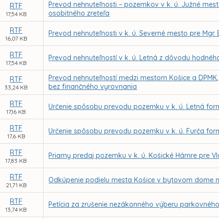
Prevod nehnuteľnosti – pozemkov v k. ú. Južné mest
RTF
osobitného zreteľa
17,54 KB
RTF
Prevod nehnuteľnosti v k. ú. Severné mesto pre Mgr
16,07 KB
RTF
Prevod nehnuteľností v k. ú. Letná z dôvodu hodného 
17,54 KB
Prevod nehnuteľností medzi mestom Košice a DPMK,
RTF
bez finančného vyrovnania
33,24 KB
RTF
Určenie spôsobu prevodu pozemku v k. ú. Letná fo
17,16 KB
RTF
Určenie spôsobu prevodu pozemku v k. ú. Furča fo
17,6 KB
RTF
Priamy predaj pozemku v k. ú. Košické Hámre pre V
17,83 KB
RTF
Odkúpenie podielu mesta Košice v bytovom dome na 
21,71 KB
RTF
Petícia za zrušenie nezákonného výberu parkovného
13,74 KB