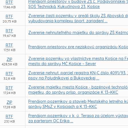
Prenájom priestorov v budove ZŠ Ľ. Podjavorinskej 
RTF
SOŠ Technická, Kukučínova 23, Košice
17,46 KB
Zverenie časti pozemku v areáli školy ZŠ Abovská d
RTF
vybudovania komplexu šport. zariadení ...
20,75 KB
RTF
Zverenie nehnuteľného majetku do správy ZŠ Kežma
19,67 KB
RTF
Prenájom priestorov pre neziskovú organizáciu Košic
17,51 KB
Zverenie pozemku vo vlastníctve mesta Košice na F
ZIP
mesto do správy MČ Košice – Sever
428,58 KB
Zverenie nehnut. parciel registra KN-C číslo 4091/93
RTF
psov na Poludníkovej a Bukoveckej ...
32,8 KB
Zverenie majetku mesta Košice - bazénové technol
RTF
majetku, do správy prísp. organizácie K 13–KKC
17,24 KB
Prenájom pozemkov a stavieb Mestského letného kúpa
ZIP
správy SMsZ v Košiciach a K 13–KKC
17,28 KB
Prenájom pozemkov v k. ú. Terasa za účelom výstavb
RTF
za parterom OC Erika ...
23,1 KB