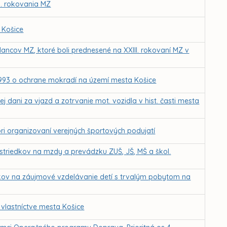
I. rokovania MZ
 Košice
ancov MZ, ktoré boli prednesené na XXIII. rokovaní MZ v
/1993 o ochrane mokradí na území mesta Košice
 dani za vjazd a zotrvanie mot. vozidla v hist. časti mesta
i organizovaní verejných športových podujatí
ostriedkov na mzdy a prevádzku ZUŠ, JŠ, MŠ a škol.
kov na záujmové vzdelávanie detí s trvalým pobytom na
vlastníctve mesta Košice