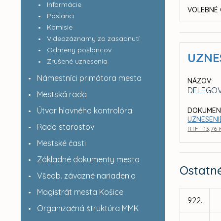
Informácie
VOLEBNÉ 
Poslanci
Komisie
Videozáznamy zo zasadnutí
Odmeny poslancov
UZNE
Zrušené uznesenia
Námestníci primátora mesta
NÁZOV:
DELEGOV
Mestská rada
Útvar hlavného kontrolóra
DOKUMEN
UZNESENIE
Rada starostov
RTF - 13,76
Mestské časti
Základné dokumenty mesta
Ostatn
Všeob. záväzné nariadenia
Magistrát mesta Košice
922.
Organizačná štruktúra MMK