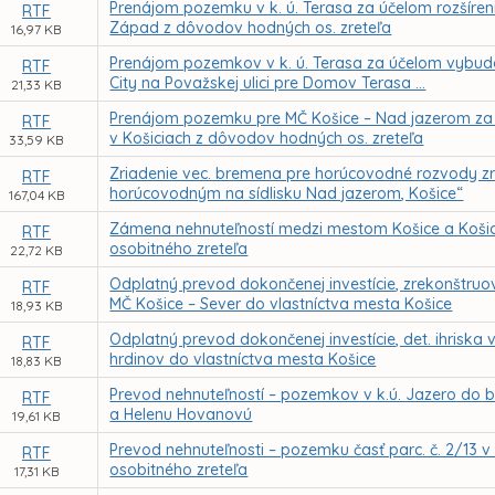
Prenájom pozemku v k. ú. Terasa za účelom rozšírenia 
RTF
Západ z dôvodov hodných os. zreteľa
16,97 KB
Prenájom pozemkov v k. ú. Terasa za účelom vybud
RTF
City na Považskej ulici pre Domov Terasa ...
21,33 KB
Prenájom pozemku pre MČ Košice – Nad jazerom za úče
RTF
v Košiciach z dôvodov hodných os. zreteľa
33,59 KB
Zriadenie vec. bremena pre horúcovodné rozvody z
RTF
horúcovodným na sídlisku Nad jazerom, Košice“
167,04 KB
Zámena nehnuteľností medzi mestom Košice a Ko
RTF
osobitného zreteľa
22,72 KB
Odplatný prevod dokončenej investície, zrekonštruo
RTF
MČ Košice – Sever do vlastníctva mesta Košice
18,93 KB
Odplatný prevod dokončenej investície, det. ihriska 
RTF
hrdinov do vlastníctva mesta Košice
18,83 KB
Prevod nehnuteľností – pozemkov v k.ú. Jazero do b
RTF
a Helenu Hovanovú
19,61 KB
Prevod nehnuteľnosti – pozemku časť parc. č. 2/13 v
RTF
osobitného zreteľa
17,31 KB