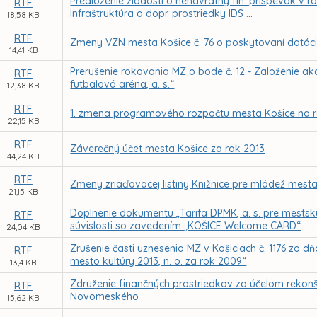
Predloženie žiadosti o nenávratný fin. príspevok v 
RTF
Infraštruktúra a dopr. prostriedky IDS ...
18,58 KB
RTF
Zmeny VZN mesta Košice č. 76 o poskytovaní dotáci
14,41 KB
Prerušenie rokovania MZ o bode č. 12 - Založenie 
RTF
futbalová aréna, a. s.“
12,38 KB
RTF
1. zmena programového rozpočtu mesta Košice na r
22,15 KB
RTF
Záverečný účet mesta Košice za rok 2013
44,24 KB
RTF
Zmeny zriaďovacej listiny Knižnice pre mládež mest
21,15 KB
Doplnenie dokumentu „Tarifa DPMK, a. s. pre mests
RTF
súvislosti so zavedením „KOŠICE Welcome CARD“
24,04 KB
Zrušenie časti uznesenia MZ v Košiciach č. 1176 zo 
RTF
mesto kultúry 2013, n. o. za rok 2009“
13,4 KB
Združenie finančných prostriedkov za účelom rekonšt
RTF
Novomeského
15,62 KB