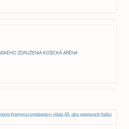
NSKEHO ZDRUŽENIA KOŠICKÁ ARÉNA
mesta Kremnica predsedovi vlády SR, aby nepripustil ťažbu