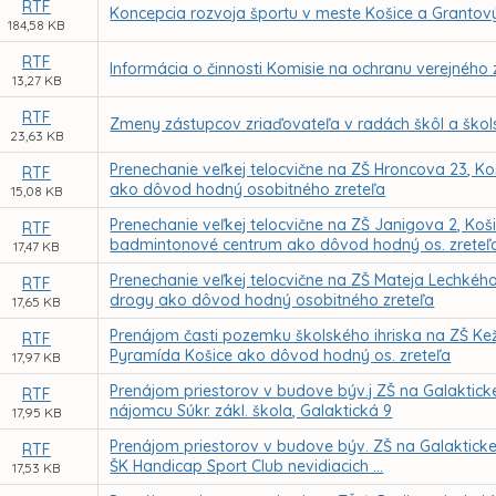
RTF
Koncepcia rozvoja športu v meste Košice a Grantov
184,58 KB
RTF
Informácia o činnosti Komisie na ochranu verejného 
13,27 KB
RTF
Zmeny zástupcov zriaďovateľa v radách škôl a škol
23,63 KB
Prenechanie veľkej telocvične na ZŠ Hroncova 23, K
RTF
ako dôvod hodný osobitného zreteľa
15,08 KB
Prenechanie veľkej telocvične na ZŠ Janigova 2, Ko
RTF
badmintonové centrum ako dôvod hodný os. zreteľ
17,47 KB
Prenechanie veľkej telocvične na ZŠ Mateja Lechkéh
RTF
drogy ako dôvod hodný osobitného zreteľa
17,65 KB
Prenájom časti pozemku školského ihriska na ZŠ Ke
RTF
Pyramída Košice ako dôvod hodný os. zreteľa
17,97 KB
Prenájom priestorov v budove býv.j ZŠ na Galaktickej 
RTF
nájomcu Súkr. zákl. škola, Galaktická 9
17,95 KB
Prenájom priestorov v budove býv. ZŠ na Galaktickej
RTF
ŠK Handicap Sport Club nevidiacich ...
17,53 KB