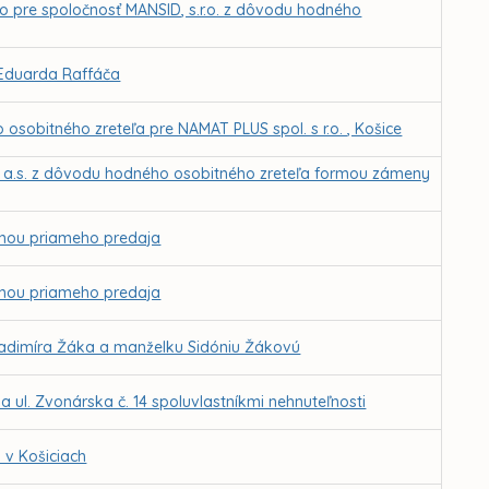
o pre spoločnosť MANSID, s.r.o. z dôvodu hodného
. Eduarda Raffáča
osobitného zreteľa pre NAMAT PLUS spol. s r.o. , Košice
 a.s. z dôvodu hodného osobitného zreteľa formou zámeny
rmou priameho predaja
rmou priameho predaja
ladimíra Žáka a manželku Sidóniu Žákovú
ul. Zvonárska č. 14 spoluvlastníkmi nehnuteľnosti
 v Košiciach