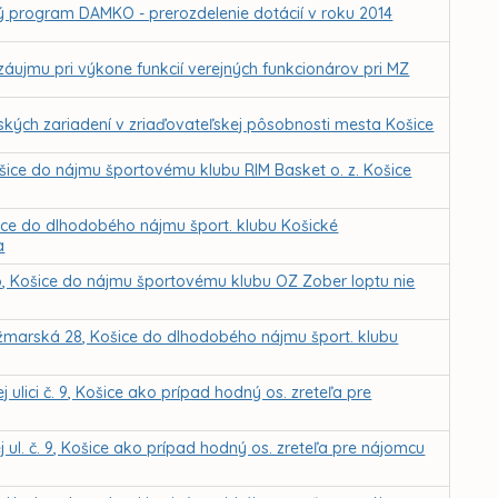
ý program DAMKO - prerozdelenie dotácií v roku 2014
záujmu pri výkone funkcií verejných funkcionárov pri MZ
ských zariadení v zriaďovateľskej pôsobnosti mesta Košice
ošice do nájmu športovému klubu RIM Basket o. z. Košice
šice do dlhodobého nájmu šport. klubu Košické
a
o, Košice do nájmu športovému klubu OZ Zober loptu nie
žmarská 28, Košice do dlhodobého nájmu šport. klubu
ulici č. 9, Košice ako prípad hodný os. zreteľa pre
 ul. č. 9, Košice ako prípad hodný os. zreteľa pre nájomcu