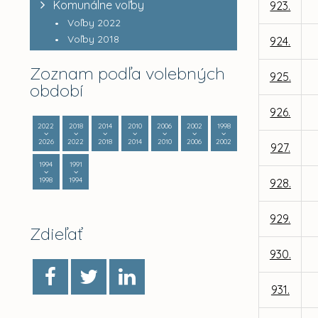
Komunálne voľby
923.
Voľby 2022
Voľby 2018
924.
Zoznam podľa volebných
925.
období
926.
2022
2018
2014
2010
2006
2002
1998
2026
2022
2018
2014
2010
2006
2002
927.
1994
1991
1998
1994
928.
929.
Zdieľať
930.
931.