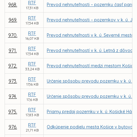
RTF
968.
Prevod nehnuteľnosti – pozemku časť parc. č
17,31 KB
RTF
969.
Prevod nehnuteľnosti – pozemkov v k. ú. Ju
17,54 KB
RTF
970.
Prevod nehnuteľnosti v k. ú. Severné mesto 
16,07 KB
RTF
971.
Prevod nehnuteľností v k. ú. Letná z dôvodu 
17,54 KB
RTF
972.
Prevod nehnuteľností medzi mestom Košice 
33,24 KB
RTF
973.
Určenie spôsobu prevodu pozemku v k. ú. L
17,16 KB
RTF
974.
Určenie spôsobu prevodu pozemku v k. ú. F
17,6 KB
RTF
975.
Priamy predaj pozemku v k. ú. Košické Hám
17,83 KB
RTF
976.
Odkúpenie podielu mesta Košice v bytovom d
21,71 KB