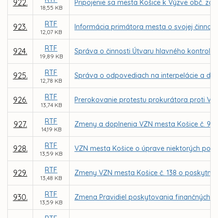
922.
Pripojenie sa mesta Košice k Výzve obč. zdr
18,55 KB
RTF
923.
Informácia primátora mesta o svojej činnosti
12,07 KB
RTF
924.
Správa o činnosti Útvaru hlavného kontroló
19,89 KB
RTF
925.
Správa o odpovediach na interpelácie a dopy
12,78 KB
RTF
926.
Prerokovanie protestu prokurátora proti VZ
13,74 KB
RTF
927.
Zmeny a doplnenia VZN mesta Košice č. 98 o m
14,19 KB
RTF
928.
VZN mesta Košice o úprave niektorých podm
13,59 KB
RTF
929.
Zmeny VZN mesta Košice č. 138 o poskytnutí
13,48 KB
RTF
930.
Zmena Pravidiel poskytovania finančných p
13,59 KB