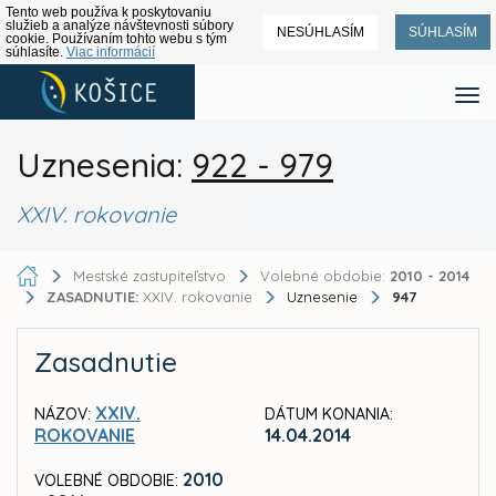
Tento web používa k poskytovaniu
služieb a analýze návštevnosti súbory
NESÚHLASÍM
SÚHLASÍM
cookie. Používaním tohto webu s tým
súhlasíte.
Viac informácií
Uznesenia:
922 - 979
XXIV. rokovanie
Mestské zastupiteľstvo
Volebné obdobie:
2010 - 2014
ZASADNUTIE:
XXIV. rokovanie
Uznesenie
947
Zasadnutie
XXIV.
NÁZOV:
DÁTUM KONANIA:
ROKOVANIE
14.04.2014
2010
VOLEBNÉ OBDOBIE: