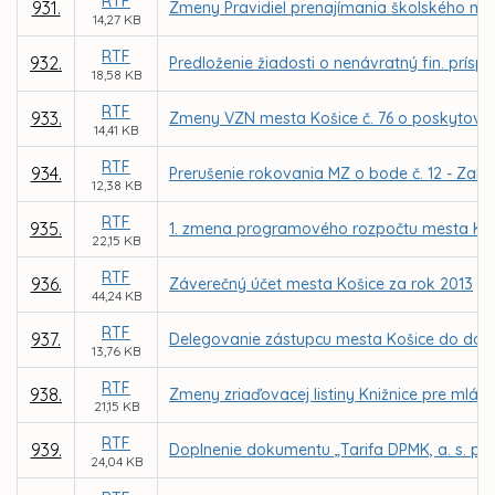
RTF
931.
Zmeny Pravidiel prenajímania školského maj
14,27 KB
RTF
932.
Predloženie žiadosti o nenávratný fin. prísp
18,58 KB
RTF
933.
Zmeny VZN mesta Košice č. 76 o poskytovaní
14,41 KB
RTF
934.
Prerušenie rokovania MZ o bode č. 12 - Zalo
12,38 KB
RTF
935.
1. zmena programového rozpočtu mesta Koš
22,15 KB
RTF
936.
Záverečný účet mesta Košice za rok 2013
44,24 KB
RTF
937.
Delegovanie zástupcu mesta Košice do dozo
13,76 KB
RTF
938.
Zmeny zriaďovacej listiny Knižnice pre mlád
21,15 KB
RTF
939.
Doplnenie dokumentu „Tarifa DPMK, a. s. p
24,04 KB