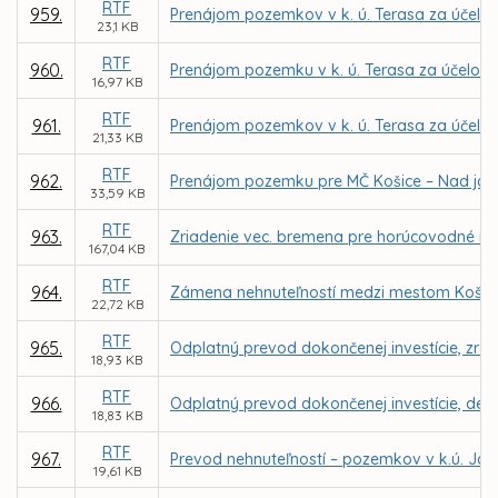
RTF
959.
Prenájom pozemkov v k. ú. Terasa za účelom
23,1 KB
RTF
960.
Prenájom pozemku v k. ú. Terasa za účelom r
16,97 KB
RTF
961.
Prenájom pozemkov v k. ú. Terasa za účelom
21,33 KB
RTF
962.
Prenájom pozemku pre MČ Košice – Nad jazero
33,59 KB
RTF
963.
Zriadenie vec. bremena pre horúcovodné ro
167,04 KB
RTF
964.
Zámena nehnuteľností medzi mestom Košic
22,72 KB
RTF
965.
Odplatný prevod dokončenej investície, zre
18,93 KB
RTF
966.
Odplatný prevod dokončenej investície, det. 
18,83 KB
RTF
967.
Prevod nehnuteľností – pozemkov v k.ú. Jaz
19,61 KB