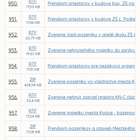
RTF
950.
Prenájom priestorov v budove býv. ZŠ na Gala
17,53 KB
RTF
951.
Prenájom priestorov v budove ZŠ Ľ. Podjavo
17,46 KB
RTF
952.
Zverenie časti pozemku v areáli školy ZŠ A
20,75 KB
RTF
953.
Zverenie nehnuteľného majetku do správy Z
19,67 KB
RTF
954.
Prenájom priestorov pre neziskovú organizác
17,51 KB
ZIP
955.
Zverenie pozemku vo vlastníctve mesta Koši
428,58 KB
RTF
956.
Zverenie nehnut. parciel registra KN-C číslo
32,8 KB
RTF
957.
Zverenie majetku mesta Košice - bazénové t
17,24 KB
ZIP
958.
Prenájom pozemkov a stavieb Mestského letn
17,28 KB