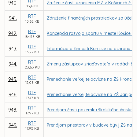
RTF
940.
Zrušenie časti uznesenia MZ v Košiciach č. 1
13,4 KB
RTF
941.
Združenie finančných prostriedkov za účelo
15,62 KB
RTF
942.
Koncepcia rozvoja športu v meste Košice a 
184,58 KB
RTF
943.
Informácia o činnosti Komisie na ochranu ve
13,27 KB
RTF
944.
Zmeny zástupcov zriaďovateľa v radách škôl
23,63 KB
RTF
945.
Prenechanie veľkej telocvične na ZŠ Hronco
15,08 KB
RTF
946.
Prenechanie veľkej telocvične na ZŠ Janigo
17,47 KB
RTF
948.
Prenájom časti pozemku školského ihriska 
17,97 KB
RTF
949.
Prenájom priestorov v budove býv.j ZŠ na Gala
17,95 KB