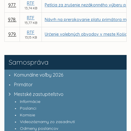
RTF
977.
Petícia za zrušenie nezákonného výberu par
13,74 KB
RTF
978.
Návrh na prerokovanie platu primátora mes
15,77 KB
RTF
979.
Určenie volebných obvodov v meste Košice 
15,15 KB
Samospráva
Komunálne voľby 2026
Primátor
Mestské zastupiteľstvo
Informácie
Poslanci
Komisie
Videozáznamy zo zasadnutí
Odmeny poslancov