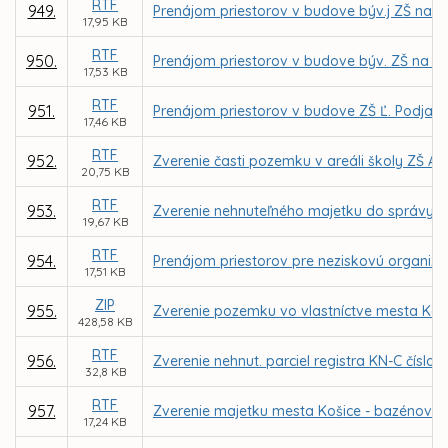
RTF
949.
Prenájom priestorov v budove býv.j ZŠ na Gala
17,95 KB
RTF
950.
Prenájom priestorov v budove býv. ZŠ na Gala
17,53 KB
RTF
951.
Prenájom priestorov v budove ZŠ Ľ. Podjavo
17,46 KB
RTF
952.
Zverenie časti pozemku v areáli školy ZŠ A
20,75 KB
RTF
953.
Zverenie nehnuteľného majetku do správy Z
19,67 KB
RTF
954.
Prenájom priestorov pre neziskovú organizác
17,51 KB
ZIP
955.
Zverenie pozemku vo vlastníctve mesta Koši
428,58 KB
RTF
956.
Zverenie nehnut. parciel registra KN-C číslo
32,8 KB
RTF
957.
Zverenie majetku mesta Košice - bazénové t
17,24 KB