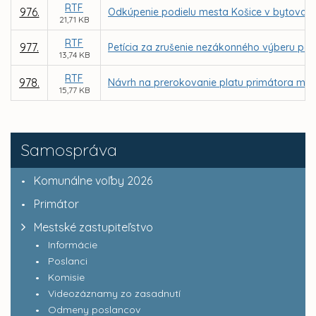
RTF
976.
Odkúpenie podielu mesta Košice v bytovom d
21,71 KB
RTF
977.
Petícia za zrušenie nezákonného výberu par
13,74 KB
RTF
978.
Návrh na prerokovanie platu primátora mes
15,77 KB
Samospráva
Komunálne voľby 2026
Primátor
Mestské zastupiteľstvo
Informácie
Poslanci
Komisie
Videozáznamy zo zasadnutí
Odmeny poslancov