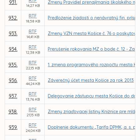
RTF
931.
Zmeny Pravidiel prenajímania školského maj
14,27 KB
RTF
932.
Predloženie žiadosti o nenávratný fin. prísp
18,58 KB
RTF
933.
Zmeny VZN mesta Košice č. 76 o poskytovaní
14,41 KB
RTF
934.
Prerušenie rokovania MZ o bode č. 12 - Zalo
12,38 KB
RTF
935.
1. zmena programového rozpočtu mesta Koš
22,15 KB
RTF
936.
Záverečný účet mesta Košice za rok 2013
44,24 KB
RTF
937.
Delegovanie zástupcu mesta Košice do dozo
13,76 KB
RTF
938.
Zmeny zriaďovacej listiny Knižnice pre mlád
21,15 KB
RTF
939.
Doplnenie dokumentu „Tarifa DPMK, a. s. p
24,04 KB