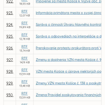
922.
Pripojenie sa mesta Košice k Výzve obč. zdr
18,55 KB
RTF
923.
Informácia primátora mesta o svojej činnosti
12,07 KB
RTF
924.
Správa o činnosti Útvaru hlavného kontroló
19,89 KB
RTF
925.
Správa o odpovediach na interpelácie a dopy
12,78 KB
RTF
926.
Prerokovanie protestu prokurátora proti VZ
13,74 KB
RTF
927.
Zmeny a doplnenia VZN mesta Košice č. 98 o m
14,19 KB
RTF
928.
VZN mesta Košice o úprave niektorých podm
13,59 KB
RTF
929.
Zmeny VZN mesta Košice č. 138 o poskytnutí
13,48 KB
RTF
930.
Zmena Pravidiel poskytovania finančných p
13,59 KB