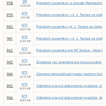
ZIP
958.
Prenájom pozemkov a stavieb Mestského letn
17,28 KB
RTF
959.
Prenájom pozemkov v k. ú. Terasa za účelom
23,1 KB
RTF
960.
Prenájom pozemku v k. ú. Terasa za účelom r
16,97 KB
RTF
961.
Prenájom pozemkov v k. ú. Terasa za účelom
21,33 KB
RTF
962.
Prenájom pozemku pre MČ Košice – Nad jazero
33,59 KB
RTF
963.
Zriadenie vec. bremena pre horúcovodné ro
167,04 KB
RTF
964.
Zámena nehnuteľností medzi mestom Košic
22,72 KB
RTF
965.
Odplatný prevod dokončenej investície, zre
18,93 KB
RTF
966.
Odplatný prevod dokončenej investície, det. 
18,83 KB