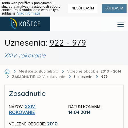
Tento web používa k poskytovaniu
služieb a analýze návštevnosti súbory
NESÚHLASÍM
SÚHLASÍM
cookie. Používaním tohto webu s tým
súhlasíte.
Viac informácií
Uznesenia:
922 - 979
XXIV. rokovanie
Mestské zastupiteľstvo
Volebné obdobie:
2010 - 2014
ZASADNUTIE:
XXIV. rokovanie
Uznesenie
979
Zasadnutie
XXIV.
NÁZOV:
DÁTUM KONANIA:
ROKOVANIE
14.04.2014
2010
VOLEBNÉ OBDOBIE: