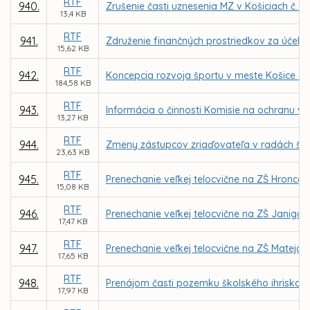
RTF
940.
Zrušenie časti uznesenia MZ v Košiciach č. 1
13,4 KB
RTF
941.
Združenie finančných prostriedkov za účelo
15,62 KB
RTF
942.
Koncepcia rozvoja športu v meste Košice a 
184,58 KB
RTF
943.
Informácia o činnosti Komisie na ochranu ve
13,27 KB
RTF
944.
Zmeny zástupcov zriaďovateľa v radách škôl
23,63 KB
RTF
945.
Prenechanie veľkej telocvične na ZŠ Hronco
15,08 KB
RTF
946.
Prenechanie veľkej telocvične na ZŠ Janigo
17,47 KB
RTF
947.
Prenechanie veľkej telocvične na ZŠ Matej
17,65 KB
RTF
948.
Prenájom časti pozemku školského ihriska 
17,97 KB