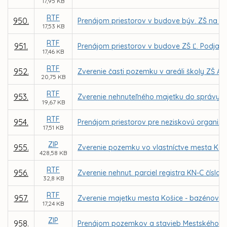
17,95 KB
RTF
950.
Prenájom priestorov v budove býv. ZŠ na Gala
17,53 KB
RTF
951.
Prenájom priestorov v budove ZŠ Ľ. Podjavo
17,46 KB
RTF
952.
Zverenie časti pozemku v areáli školy ZŠ A
20,75 KB
RTF
953.
Zverenie nehnuteľného majetku do správy Z
19,67 KB
RTF
954.
Prenájom priestorov pre neziskovú organizác
17,51 KB
ZIP
955.
Zverenie pozemku vo vlastníctve mesta Koši
428,58 KB
RTF
956.
Zverenie nehnut. parciel registra KN-C číslo
32,8 KB
RTF
957.
Zverenie majetku mesta Košice - bazénové t
17,24 KB
ZIP
958.
Prenájom pozemkov a stavieb Mestského letn