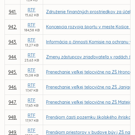
RTF
941.
Združenie finančných prostriedkov za účelo
15,62 KB
RTF
942.
Koncepcia rozvoja športu v meste Košice a 
184,58 KB
RTF
943.
Informácia o činnosti Komisie na ochranu ve
13,27 KB
RTF
944.
Zmeny zástupcov zriaďovateľa v radách škôl
23,63 KB
RTF
945.
Prenechanie veľkej telocvične na ZŠ Hronco
15,08 KB
RTF
946.
Prenechanie veľkej telocvične na ZŠ Janigo
17,47 KB
RTF
947.
Prenechanie veľkej telocvične na ZŠ Matej
17,65 KB
RTF
948.
Prenájom časti pozemku školského ihriska 
17,97 KB
RTF
949.
Prenájom priestorov v budove býv.j ZŠ na Gala