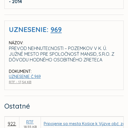
- 2014
UZNESENIE:
969
NÁZOV:
PREVOD NEHNUTEĽNOSTI – POZEMKOV V K. Ú.
JUŽNÉ MESTO PRE SPOLOČNOSŤ MANSID, S.R.O. Z
DÔVODU HODNÉHO OSOBITNÉHO ZRETEĽA
DOKUMENT:
UZNESENIE Č.969
RTF - 17,54 KB
Ostatné
RTF
922.
Pripojenie sa mesta Košice k Výzve obč. zdr
18,55 KB