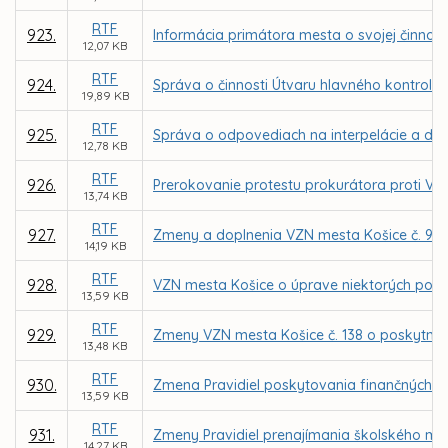
RTF
923.
Informácia primátora mesta o svojej činnosti
12,07 KB
RTF
924.
Správa o činnosti Útvaru hlavného kontroló
19,89 KB
RTF
925.
Správa o odpovediach na interpelácie a dopy
12,78 KB
RTF
926.
Prerokovanie protestu prokurátora proti VZ
13,74 KB
RTF
927.
Zmeny a doplnenia VZN mesta Košice č. 98 o m
14,19 KB
RTF
928.
VZN mesta Košice o úprave niektorých podm
13,59 KB
RTF
929.
Zmeny VZN mesta Košice č. 138 o poskytnutí
13,48 KB
RTF
930.
Zmena Pravidiel poskytovania finančných p
13,59 KB
RTF
931.
Zmeny Pravidiel prenajímania školského maj
14,27 KB