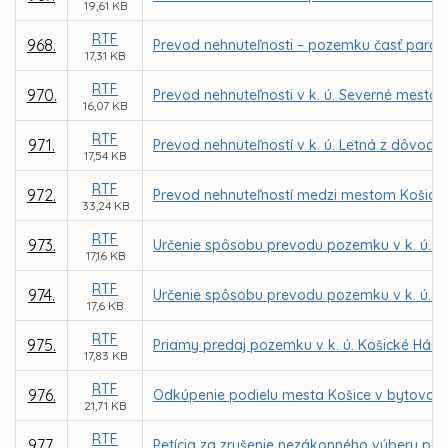
19,61 KB
RTF
968.
Prevod nehnuteľnosti – pozemku časť parc. č
17,31 KB
RTF
970.
Prevod nehnuteľnosti v k. ú. Severné mesto 
16,07 KB
RTF
971.
Prevod nehnuteľností v k. ú. Letná z dôvodu 
17,54 KB
RTF
972.
Prevod nehnuteľností medzi mestom Košice 
33,24 KB
RTF
973.
Určenie spôsobu prevodu pozemku v k. ú. L
17,16 KB
RTF
974.
Určenie spôsobu prevodu pozemku v k. ú. F
17,6 KB
RTF
975.
Priamy predaj pozemku v k. ú. Košické Hám
17,83 KB
RTF
976.
Odkúpenie podielu mesta Košice v bytovom d
21,71 KB
RTF
977.
Petícia za zrušenie nezákonného výberu par