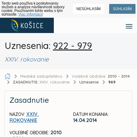
Tento web používa k poskytovaniu
služieb a analýze návštevnosti súbory
NESÚHLASÍM
SÚHLASÍM
cookie. Používaním tohto webu s tým
súhlasíte.
Viac informácií
Uznesenia:
922 - 979
XXIV. rokovanie
Mestské zastupiteľstvo
Volebné obdobie:
2010 - 2014
ZASADNUTIE:
XXIV. rokovanie
Uznesenie
969
Zasadnutie
XXIV.
NÁZOV:
DÁTUM KONANIA:
ROKOVANIE
14.04.2014
2010
VOLEBNÉ OBDOBIE: