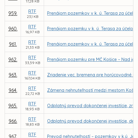
17,28 KB
RTF
959.
Prenájom pozemkov v k. ú. Terasa za účelom
23,1 KB
RTF
960.
Prenájom pozemku v k. ú. Terasa za účelom r
16,97 KB
RTF
961.
Prenájom pozemkov v k. ú. Terasa za účelom
21,33 KB
RTF
962.
Prenájom pozemku pre MČ Košice – Nad jazero
33,59 KB
RTF
963.
Zriadenie vec. bremena pre horúcovodné ro
167,04 KB
RTF
964.
Zámena nehnuteľností medzi mestom Košic
22,72 KB
RTF
965.
Odplatný prevod dokončenej investície, zre
18,93 KB
RTF
966.
Odplatný prevod dokončenej investície, det. 
18,83 KB
RTF
967.
Prevod nehnuteľností – pozemkov v k.ú. Jaz