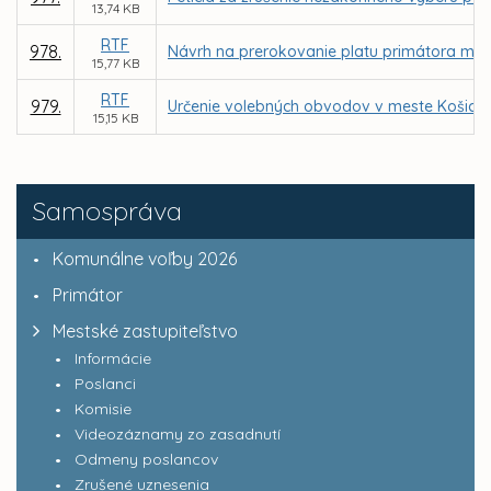
13,74 KB
RTF
978.
Návrh na prerokovanie platu primátora mes
15,77 KB
RTF
979.
Určenie volebných obvodov v meste Košice 
15,15 KB
Samospráva
Komunálne voľby 2026
Primátor
Mestské zastupiteľstvo
Informácie
Poslanci
Komisie
Videozáznamy zo zasadnutí
Odmeny poslancov
Zrušené uznesenia