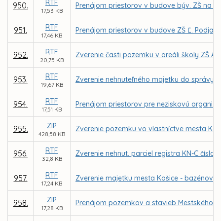
RTF
950.
Prenájom priestorov v budove býv. ZŠ na Gala
17,53 KB
RTF
951.
Prenájom priestorov v budove ZŠ Ľ. Podjavo
17,46 KB
RTF
952.
Zverenie časti pozemku v areáli školy ZŠ A
20,75 KB
RTF
953.
Zverenie nehnuteľného majetku do správy Z
19,67 KB
RTF
954.
Prenájom priestorov pre neziskovú organizác
17,51 KB
ZIP
955.
Zverenie pozemku vo vlastníctve mesta Koši
428,58 KB
RTF
956.
Zverenie nehnut. parciel registra KN-C číslo
32,8 KB
RTF
957.
Zverenie majetku mesta Košice - bazénové t
17,24 KB
ZIP
958.
Prenájom pozemkov a stavieb Mestského letn
17,28 KB