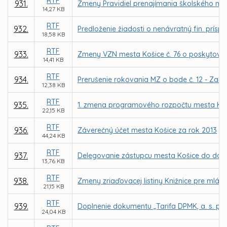
RTF
931.
Zmeny Pravidiel prenajímania školského maj
14,27 KB
RTF
932.
Predloženie žiadosti o nenávratný fin. prísp
18,58 KB
RTF
933.
Zmeny VZN mesta Košice č. 76 o poskytovaní
14,41 KB
RTF
934.
Prerušenie rokovania MZ o bode č. 12 - Zalo
12,38 KB
RTF
935.
1. zmena programového rozpočtu mesta Koš
22,15 KB
RTF
936.
Záverečný účet mesta Košice za rok 2013
44,24 KB
RTF
937.
Delegovanie zástupcu mesta Košice do dozo
13,76 KB
RTF
938.
Zmeny zriaďovacej listiny Knižnice pre mlád
21,15 KB
RTF
939.
Doplnenie dokumentu „Tarifa DPMK, a. s. p
24,04 KB