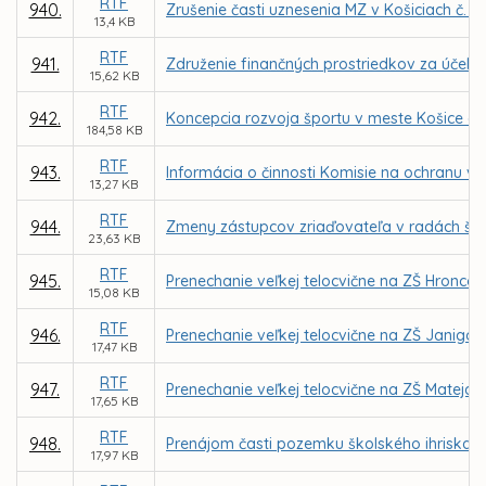
RTF
940.
Zrušenie časti uznesenia MZ v Košiciach č. 1
13,4 KB
RTF
941.
Združenie finančných prostriedkov za účelo
15,62 KB
RTF
942.
Koncepcia rozvoja športu v meste Košice a 
184,58 KB
RTF
943.
Informácia o činnosti Komisie na ochranu ve
13,27 KB
RTF
944.
Zmeny zástupcov zriaďovateľa v radách škôl
23,63 KB
RTF
945.
Prenechanie veľkej telocvične na ZŠ Hronco
15,08 KB
RTF
946.
Prenechanie veľkej telocvične na ZŠ Janigo
17,47 KB
RTF
947.
Prenechanie veľkej telocvične na ZŠ Matej
17,65 KB
RTF
948.
Prenájom časti pozemku školského ihriska 
17,97 KB