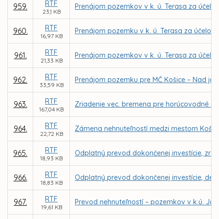
RTF
959.
Prenájom pozemkov v k. ú. Terasa za účelom
23,1 KB
RTF
960.
Prenájom pozemku v k. ú. Terasa za účelom r
16,97 KB
RTF
961.
Prenájom pozemkov v k. ú. Terasa za účelom
21,33 KB
RTF
962.
Prenájom pozemku pre MČ Košice – Nad jazero
33,59 KB
RTF
963.
Zriadenie vec. bremena pre horúcovodné ro
167,04 KB
RTF
964.
Zámena nehnuteľností medzi mestom Košic
22,72 KB
RTF
965.
Odplatný prevod dokončenej investície, zre
18,93 KB
RTF
966.
Odplatný prevod dokončenej investície, det. 
18,83 KB
RTF
967.
Prevod nehnuteľností – pozemkov v k.ú. Jaz
19,61 KB