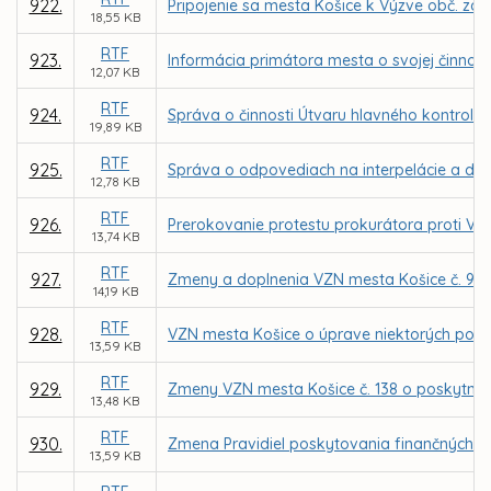
922.
Pripojenie sa mesta Košice k Výzve obč. zdr
18,55 KB
RTF
923.
Informácia primátora mesta o svojej činnosti
12,07 KB
RTF
924.
Správa o činnosti Útvaru hlavného kontroló
19,89 KB
RTF
925.
Správa o odpovediach na interpelácie a dopy
12,78 KB
RTF
926.
Prerokovanie protestu prokurátora proti VZ
13,74 KB
RTF
927.
Zmeny a doplnenia VZN mesta Košice č. 98 o m
14,19 KB
RTF
928.
VZN mesta Košice o úprave niektorých podm
13,59 KB
RTF
929.
Zmeny VZN mesta Košice č. 138 o poskytnutí
13,48 KB
RTF
930.
Zmena Pravidiel poskytovania finančných p
13,59 KB