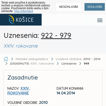
Tento web používa k poskytovaniu
služieb a analýze návštevnosti súbory
NESÚHLASÍM
SÚHLASÍM
cookie. Používaním tohto webu s tým
súhlasíte.
Viac informácií
Uznesenia:
922 - 979
XXIV. rokovanie
Mestské zastupiteľstvo
Volebné obdobie:
2010 - 2014
ZASADNUTIE:
XXIV. rokovanie
Uznesenie
949
Zasadnutie
XXIV.
NÁZOV:
DÁTUM KONANIA:
ROKOVANIE
14.04.2014
2010
VOLEBNÉ OBDOBIE: