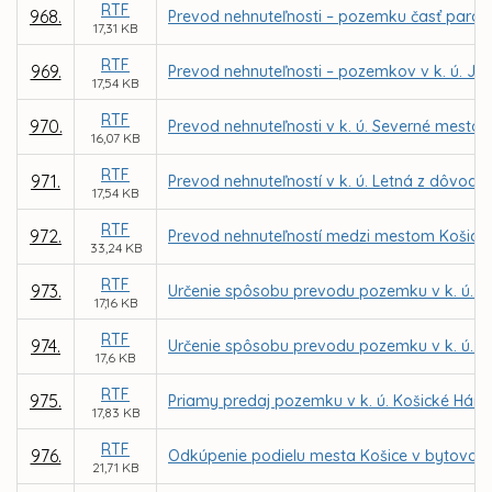
RTF
968.
Prevod nehnuteľnosti – pozemku časť parc. č
17,31 KB
RTF
969.
Prevod nehnuteľnosti – pozemkov v k. ú. Ju
17,54 KB
RTF
970.
Prevod nehnuteľnosti v k. ú. Severné mesto 
16,07 KB
RTF
971.
Prevod nehnuteľností v k. ú. Letná z dôvodu 
17,54 KB
RTF
972.
Prevod nehnuteľností medzi mestom Košice 
33,24 KB
RTF
973.
Určenie spôsobu prevodu pozemku v k. ú. L
17,16 KB
RTF
974.
Určenie spôsobu prevodu pozemku v k. ú. F
17,6 KB
RTF
975.
Priamy predaj pozemku v k. ú. Košické Hám
17,83 KB
RTF
976.
Odkúpenie podielu mesta Košice v bytovom d
21,71 KB