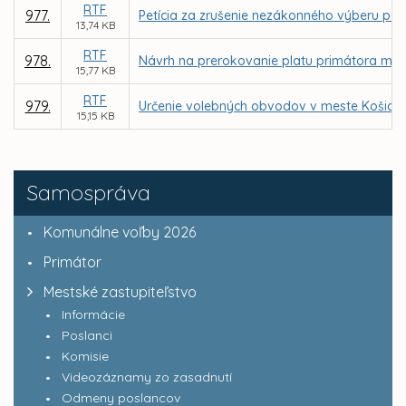
RTF
977.
Petícia za zrušenie nezákonného výberu par
13,74 KB
RTF
978.
Návrh na prerokovanie platu primátora mes
15,77 KB
RTF
979.
Určenie volebných obvodov v meste Košice 
15,15 KB
Samospráva
Komunálne voľby 2026
Primátor
Mestské zastupiteľstvo
Informácie
Poslanci
Komisie
Videozáznamy zo zasadnutí
Odmeny poslancov