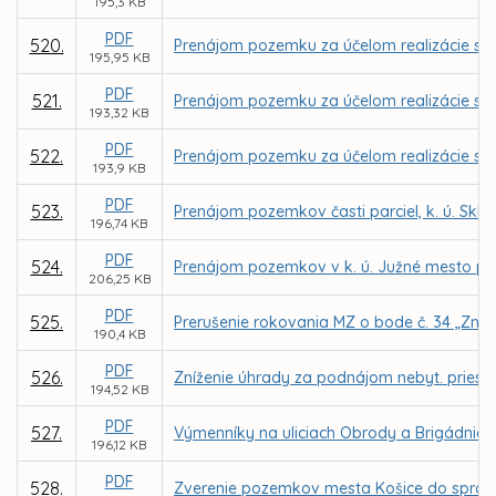
195,3 KB
PDF
520.
Prenájom pozemku za účelom realizácie sta
195,95 KB
PDF
521.
Prenájom pozemku za účelom realizácie sta
193,32 KB
PDF
522.
Prenájom pozemku za účelom realizácie sta
193,9 KB
PDF
523.
Prenájom pozemkov časti parciel, k. ú. Sk
196,74 KB
PDF
524.
Prenájom pozemkov v k. ú. Južné mesto pre
206,25 KB
PDF
525.
Prerušenie rokovania MZ o bode č. 34 „Zníže
190,4 KB
PDF
526.
Zníženie úhrady za podnájom nebyt. priestoro
194,52 KB
PDF
527.
Výmenníky na uliciach Obrody a Brigádnická
196,12 KB
PDF
528.
Zverenie pozemkov mesta Košice do správy