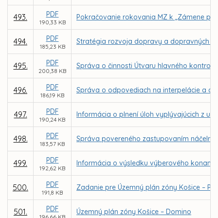
PDF
493.
Pokračovanie rokovania MZ k „Zámene pozem
190,33 KB
PDF
494.
Stratégia rozvoja dopravy a dopravných s
185,23 KB
PDF
495.
Správa o činnosti Útvaru hlavného kontrol
200,38 KB
PDF
496.
Správa o odpovediach na interpelácie a dop
186,19 KB
PDF
497.
Informácia o plnení úloh vyplývajúcich z uz
190,24 KB
PDF
498.
Správa povereného zastupovaním náčelníka M
183,57 KB
PDF
499.
Informácia o výsledku výberového konania n
192,62 KB
PDF
500.
Zadanie pre Územný plán zóny Košice – P
191,8 KB
PDF
501.
Územný plán zóny Košice – Domino
196,66 KB