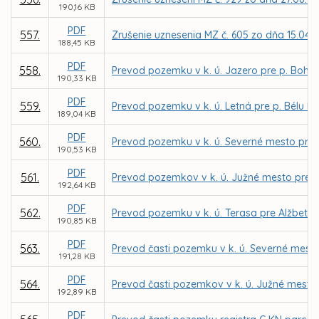
190,16 KB
PDF
557.
Zrušenie uznesenia MZ č. 605 zo dňa 15.04.
188,45 KB
PDF
558.
Prevod pozemku v k. ú. Jazero pre p. Bohu
190,33 KB
PDF
559.
Prevod pozemku v k. ú. Letná pre p. Bélu Bo
189,04 KB
PDF
560.
Prevod pozemku v k. ú. Severné mesto pre I
190,53 KB
PDF
561.
Prevod pozemkov v k. ú. Južné mesto pre
192,64 KB
PDF
562.
Prevod pozemku v k. ú. Terasa pre Alžbetu
190,85 KB
PDF
563.
Prevod časti pozemku v k. ú. Severné mesto 
191,28 KB
PDF
564.
Prevod časti pozemkov v k. ú. Južné mesto n
192,89 KB
PDF