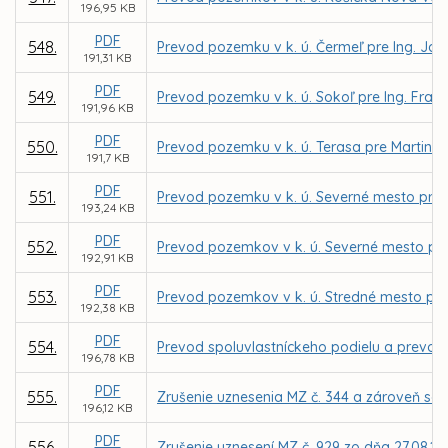
196,95 KB
PDF
548.
Prevod pozemku v k. ú. Čermeľ pre Ing. Já
191,31 KB
PDF
549.
Prevod pozemku v k. ú. Sokoľ pre Ing. Fran
191,96 KB
PDF
550.
Prevod pozemku v k. ú. Terasa pre Martina 
191,7 KB
PDF
551.
Prevod pozemku v k. ú. Severné mesto pre 
193,24 KB
PDF
552.
Prevod pozemkov v k. ú. Severné mesto pre 
192,91 KB
PDF
553.
Prevod pozemkov v k. ú. Stredné mesto pre
192,38 KB
PDF
554.
Prevod spoluvlastníckeho podielu a prevod
196,78 KB
PDF
555.
Zrušenie uznesenia MZ č. 344 a zároveň sc
196,12 KB
PDF
556.
Zrušenie uznesení MZ č. 929 zo dňa 27.08.199