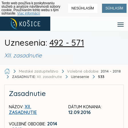
Tento web používa k poskytovaniu
služieb a analýze návštevnosti súbory
NESÚHLASÍM
SÚHLASÍM
cookie. Používaním tohto webu s tým
súhlasíte.
Viac informácií
Uznesenia:
492 - 571
XII. zasadnutie
Mestské zastupiteľstvo
Volebné obdobie:
2014 - 2018
ZASADNUTIE:
XII. zasadnutie
Uznesenie
533
Zasadnutie
XII.
NÁZOV:
DÁTUM KONANIA:
ZASADNUTIE
12.09.2016
2014
VOLEBNÉ OBDOBIE: