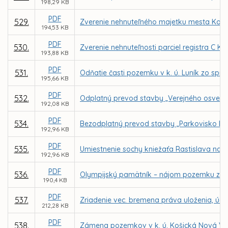
198,29 KB
PDF
529.
Zverenie nehnuteľného majetku mesta Košice
194,53 KB
PDF
530.
Zverenie nehnuteľnosti parciel registra C KN
193,88 KB
PDF
531.
Odňatie časti pozemku v k. ú. Luník zo spr
195,66 KB
PDF
532.
Odplatný prevod stavby „Verejného osvetlen
192,08 KB
PDF
534.
Bezodplatný prevod stavby „Parkovisko Buk
192,96 KB
PDF
535.
Umiestnenie sochy kniežaťa Rastislava na 
192,96 KB
PDF
536.
Olympijský pamätník – nájom pozemku z d
190,4 KB
PDF
537.
Zriadenie vec. bremena práva uloženia, údr
212,28 KB
PDF
538.
Zámena pozemkov v k. ú. Košická Nová Ve