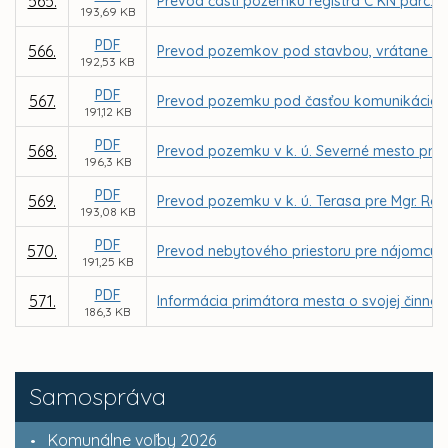
565.
Prevod časti pozemku registra C KN parc. č.
193,69 KB
PDF
566.
Prevod pozemkov pod stavbou, vrátane priľah
192,53 KB
PDF
567.
Prevod pozemku pod časťou komunikácie v k.
191,12 KB
PDF
568.
Prevod pozemku v k. ú. Severné mesto pre 
196,3 KB
PDF
569.
Prevod pozemku v k. ú. Terasa pre Mgr. Ró
193,08 KB
PDF
570.
Prevod nebytového priestoru pre nájomcu MI
191,25 KB
PDF
571.
Informácia primátora mesta o svojej činnos
186,3 KB
Samospráva
Komunálne voľby 2026