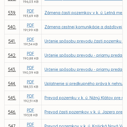
196,03 KB
PDF
539.
Zámena časti pozemkov v k. ú. Letná medzi
193,69 KB
PDF
540.
Zámena cestnej komunikácie a dažďovej kanal
191,99 KB
PDF
541.
Určenie spôsobu prevodu časti pozemku v k.
191,54 KB
PDF
542.
Určenie spôsobu prevodu - priamy predaj p
190,88 KB
PDF
543.
Určenie spôsobu prevodu - priamy predaj p
190,39 KB
PDF
544.
Uplatnenie si predkupného práva k nehnuteľn
188,33 KB
PDF
545.
Prevod pozemku v k. ú. Nižný Klátov pre m
192,51 KB
PDF
546.
Prevod časti pozemkov v k. ú. Jazero pre 
193,18 KB
PDF
547.
Prevod pozemkov v k. ú. Košická Nová Ves