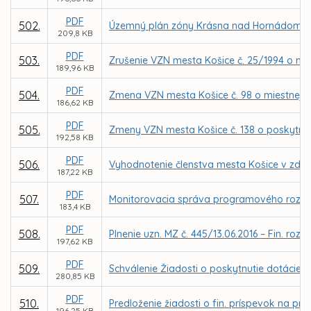
PDF
502.
Územný plán zóny Krásna nad Hornádom -
209,8 KB
PDF
503.
Zrušenie VZN mesta Košice č. 25/1994 o mi
189,96 KB
PDF
504.
Zmena VZN mesta Košice č. 98 o miestnej dan
186,62 KB
PDF
505.
Zmeny VZN mesta Košice č. 138 o poskytnut
192,58 KB
PDF
506.
Vyhodnotenie členstva mesta Košice v zdru
187,22 KB
PDF
507.
Monitorovacia správa programového rozpoč
183,4 KB
PDF
508.
Plnenie uzn. MZ č. 445/13.06.2016 – Fin. ro
197,62 KB
PDF
509.
Schválenie Žiadosti o poskytnutie dotácie 
280,85 KB
PDF
510.
Predloženie žiadosti o fin. príspevok na pr
196,25 KB