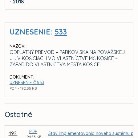
- 2018
UZNESENIE:
533
NÁZOV:
ODPLATNÝ PREVOD – PARKOVISKA NA POVAŽSKEJ
UL. V KOŠICIACH VO VLASTNÍCTVE MČ KOŠICE –
ZÁPAD DO VLASTNÍCTVA MESTA KOŠICE
DOKUMENT:
UZNESENIE Č.533
PDF - 192,35 KB
Ostatné
PDF
492.
Stav implementovania nového systému parkov
194,53 KB