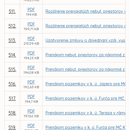
PDF
511.
Rozšírenie prenajatých nebyt. priestorov v 
194 KB
PDF
512.
Rozšírenie prenajatých nebyt. priestorov a
199,71 KB
PDF
513.
Uzatvorenie zmluvy o dojednaní vzáj. vyspor
213,59 KB
PDF
514.
Prenájom nebyt. priestorov za nájomné z dô
194,23 KB
PDF
515.
Prenájom nebyt. priestorov za nájomné z dô
194,08 KB
PDF
516.
Prenájom pozemkov v k. ú. Jazero pre MČ Ko
192,63 KB
PDF
517.
Prenájom pozemkov v k. ú. Furča pre MČ Koši
194,7 KB
PDF
518.
Prenájom pozemkov v k. ú. Terasa v rámci 
197,62 KB
PDF
519.
Prenájom pozemku v k. ú. Furča pre MČ Košic