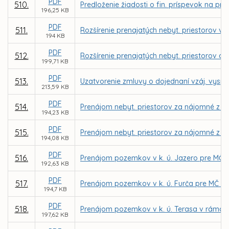
PDF
510.
Predloženie žiadosti o fin. príspevok na pr
196,25 KB
PDF
511.
Rozšírenie prenajatých nebyt. priestorov v 
194 KB
PDF
512.
Rozšírenie prenajatých nebyt. priestorov a
199,71 KB
PDF
513.
Uzatvorenie zmluvy o dojednaní vzáj. vyspor
213,59 KB
PDF
514.
Prenájom nebyt. priestorov za nájomné z dô
194,23 KB
PDF
515.
Prenájom nebyt. priestorov za nájomné z dô
194,08 KB
PDF
516.
Prenájom pozemkov v k. ú. Jazero pre MČ Ko
192,63 KB
PDF
517.
Prenájom pozemkov v k. ú. Furča pre MČ Koši
194,7 KB
PDF
518.
Prenájom pozemkov v k. ú. Terasa v rámci 
197,62 KB