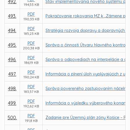
492.
Stav implementovania nového systému parkov
194,53 KB
PDF
493.
Pokračovanie rokovania MZ k „Zámene pozem
190,33 KB
PDF
494.
Stratégia rozvoja dopravy a dopravných s
185,23 KB
PDF
495.
Správa o činnosti Útvaru hlavného kontrol
200,38 KB
PDF
496.
Správa o odpovediach na interpelácie a dop
186,19 KB
PDF
497.
Informácia o plnení úloh vyplývajúcich z uz
190,24 KB
PDF
498.
Správa povereného zastupovaním náčelníka M
183,57 KB
PDF
499.
Informácia o výsledku výberového konania n
192,62 KB
PDF
500.
Zadanie pre Územný plán zóny Košice – P
191,8 KB