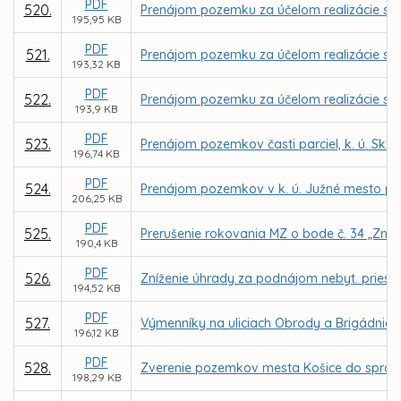
PDF
520.
Prenájom pozemku za účelom realizácie sta
195,95 KB
PDF
521.
Prenájom pozemku za účelom realizácie sta
193,32 KB
PDF
522.
Prenájom pozemku za účelom realizácie sta
193,9 KB
PDF
523.
Prenájom pozemkov časti parciel, k. ú. Sk
196,74 KB
PDF
524.
Prenájom pozemkov v k. ú. Južné mesto pre
206,25 KB
PDF
525.
Prerušenie rokovania MZ o bode č. 34 „Zníže
190,4 KB
PDF
526.
Zníženie úhrady za podnájom nebyt. priestoro
194,52 KB
PDF
527.
Výmenníky na uliciach Obrody a Brigádnická
196,12 KB
PDF
528.
Zverenie pozemkov mesta Košice do správy
198,29 KB