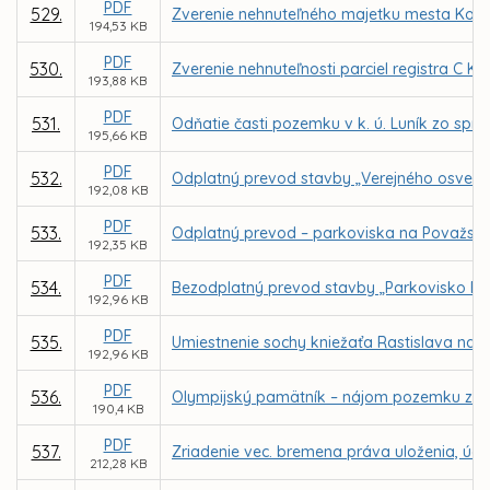
PDF
529.
Zverenie nehnuteľného majetku mesta Košice
194,53 KB
PDF
530.
Zverenie nehnuteľnosti parciel registra C KN
193,88 KB
PDF
531.
Odňatie časti pozemku v k. ú. Luník zo spr
195,66 KB
PDF
532.
Odplatný prevod stavby „Verejného osvetlen
192,08 KB
PDF
533.
Odplatný prevod – parkoviska na Považskej 
192,35 KB
PDF
534.
Bezodplatný prevod stavby „Parkovisko Buk
192,96 KB
PDF
535.
Umiestnenie sochy kniežaťa Rastislava na 
192,96 KB
PDF
536.
Olympijský pamätník – nájom pozemku z d
190,4 KB
PDF
537.
Zriadenie vec. bremena práva uloženia, údr
212,28 KB