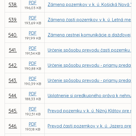
PDF
538.
Zámena pozemkov v k. ú. Košická Nová Ve
196,03 KB
PDF
539.
Zámena časti pozemkov v k. ú. Letná medzi
193,69 KB
PDF
540.
Zámena cestnej komunikácie a dažďovej kanal
191,99 KB
PDF
541.
Určenie spôsobu prevodu časti pozemku v k.
191,54 KB
PDF
542.
Určenie spôsobu prevodu - priamy predaj p
190,88 KB
PDF
543.
Určenie spôsobu prevodu - priamy predaj p
190,39 KB
PDF
544.
Uplatnenie si predkupného práva k nehnuteľn
188,33 KB
PDF
545.
Prevod pozemku v k. ú. Nižný Klátov pre m
192,51 KB
PDF
546.
Prevod časti pozemkov v k. ú. Jazero pre 
193,18 KB