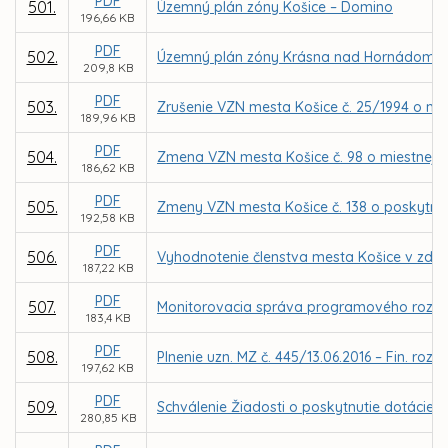
PDF
501.
Územný plán zóny Košice – Domino
196,66 KB
PDF
502.
Územný plán zóny Krásna nad Hornádom -
209,8 KB
PDF
503.
Zrušenie VZN mesta Košice č. 25/1994 o mi
189,96 KB
PDF
504.
Zmena VZN mesta Košice č. 98 o miestnej dan
186,62 KB
PDF
505.
Zmeny VZN mesta Košice č. 138 o poskytnut
192,58 KB
PDF
506.
Vyhodnotenie členstva mesta Košice v zdru
187,22 KB
PDF
507.
Monitorovacia správa programového rozpoč
183,4 KB
PDF
508.
Plnenie uzn. MZ č. 445/13.06.2016 – Fin. ro
197,62 KB
PDF
509.
Schválenie Žiadosti o poskytnutie dotácie 
280,85 KB