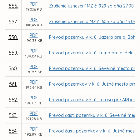
PDF
556.
Zrušenie uznesení MZ č. 929 zo dňa 27.08.199
190,16 KB
PDF
557.
Zrušenie uznesenia MZ č. 605 zo dňa 15.04.
188,45 KB
PDF
558.
Prevod pozemku v k. ú. Jazero pre p. Bohu
190,33 KB
PDF
559.
Prevod pozemku v k. ú. Letná pre p. Bélu Bo
189,04 KB
PDF
560.
Prevod pozemku v k. ú. Severné mesto pre I
190,53 KB
PDF
561.
Prevod pozemkov v k. ú. Južné mesto pre
192,64 KB
PDF
562.
Prevod pozemku v k. ú. Terasa pre Alžbetu
190,85 KB
PDF
563.
Prevod časti pozemku v k. ú. Severné mesto 
191,28 KB
PDF
564.
Prevod časti pozemkov v k. ú. Južné mesto n
192,89 KB