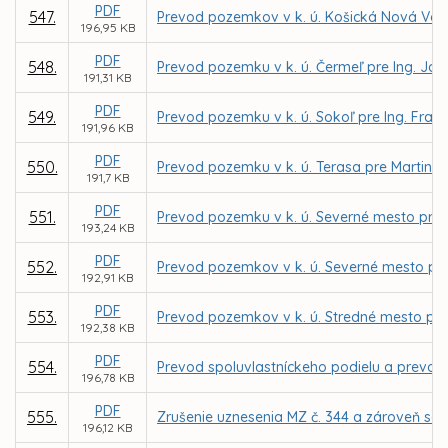
PDF
547.
Prevod pozemkov v k. ú. Košická Nová Ves
196,95 KB
PDF
548.
Prevod pozemku v k. ú. Čermeľ pre Ing. Já
191,31 KB
PDF
549.
Prevod pozemku v k. ú. Sokoľ pre Ing. Fran
191,96 KB
PDF
550.
Prevod pozemku v k. ú. Terasa pre Martina 
191,7 KB
PDF
551.
Prevod pozemku v k. ú. Severné mesto pre 
193,24 KB
PDF
552.
Prevod pozemkov v k. ú. Severné mesto pre 
192,91 KB
PDF
553.
Prevod pozemkov v k. ú. Stredné mesto pre
192,38 KB
PDF
554.
Prevod spoluvlastníckeho podielu a prevod
196,78 KB
PDF
555.
Zrušenie uznesenia MZ č. 344 a zároveň sc
196,12 KB