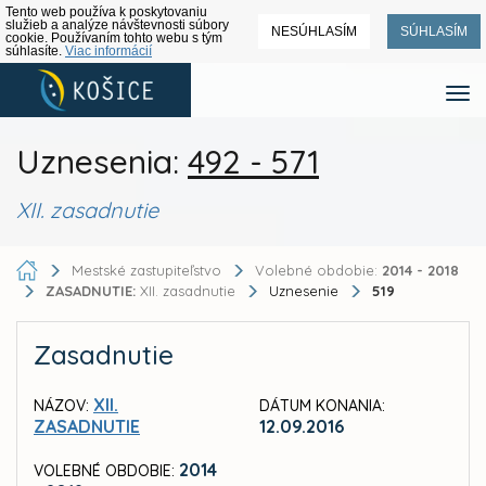
Tento web používa k poskytovaniu
služieb a analýze návštevnosti súbory
NESÚHLASÍM
SÚHLASÍM
cookie. Používaním tohto webu s tým
súhlasíte.
Viac informácií
Uznesenia:
492 - 571
XII. zasadnutie
Mestské zastupiteľstvo
Volebné obdobie:
2014 - 2018
ZASADNUTIE:
XII. zasadnutie
Uznesenie
519
Zasadnutie
XII.
NÁZOV:
DÁTUM KONANIA:
ZASADNUTIE
12.09.2016
2014
VOLEBNÉ OBDOBIE: