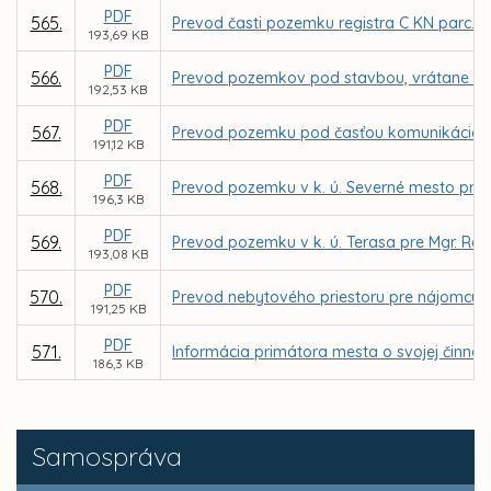
PDF
565.
Prevod časti pozemku registra C KN parc. č.
193,69 KB
PDF
566.
Prevod pozemkov pod stavbou, vrátane priľah
192,53 KB
PDF
567.
Prevod pozemku pod časťou komunikácie v k.
191,12 KB
PDF
568.
Prevod pozemku v k. ú. Severné mesto pre 
196,3 KB
PDF
569.
Prevod pozemku v k. ú. Terasa pre Mgr. Ró
193,08 KB
PDF
570.
Prevod nebytového priestoru pre nájomcu MI
191,25 KB
PDF
571.
Informácia primátora mesta o svojej činnos
186,3 KB
Samospráva