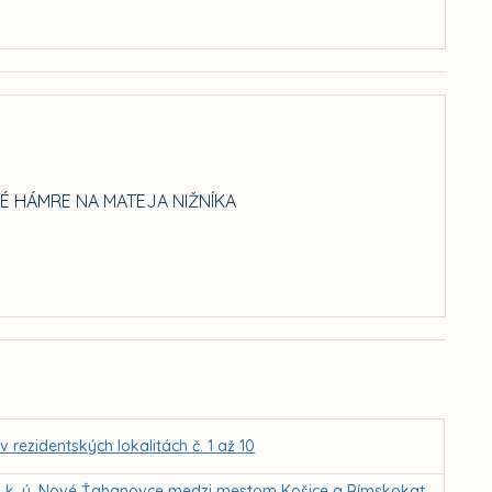
CKÉ HÁMRE NA MATEJA NIŽNÍKA
ezidentských lokalitách č. 1 až 10
k. ú. Nové Ťahanovce medzi mestom Košice a Rímskokat.