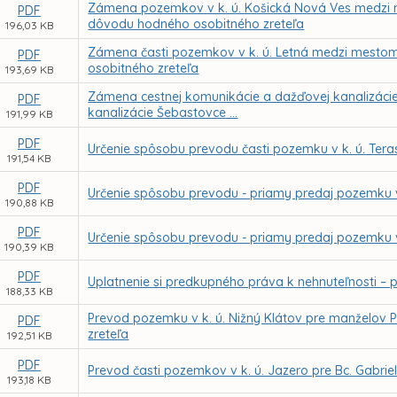
Zámena pozemkov v k. ú. Košická Nová Ves medzi
PDF
dôvodu hodného osobitného zreteľa
196,03 KB
Zámena časti pozemkov v k. ú. Letná medzi mestom
PDF
osobitného zreteľa
193,69 KB
Zámena cestnej komunikácie a dažďovej kanalizácie na
PDF
kanalizácie Šebastovce ...
191,99 KB
PDF
Určenie spôsobu prevodu časti pozemku v k. ú. Tera
191,54 KB
PDF
Určenie spôsobu prevodu - priamy predaj pozemku v
190,88 KB
PDF
Určenie spôsobu prevodu - priamy predaj pozemku v
190,39 KB
PDF
Uplatnenie si predkupného práva k nehnuteľnosti – po
188,33 KB
Prevod pozemku v k. ú. Nižný Klátov pre manželov 
PDF
zreteľa
192,51 KB
PDF
Prevod časti pozemkov v k. ú. Jazero pre Bc. Gabr
193,18 KB