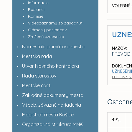
Informácie
VOLEBNÉ 
Poslanci
Komisie
Videozáznamy zo zasadnutí
Odmeny poslancov
UZNE
Zrušené uznesenia
Námestníci primátora mesta
NÁZOV:
PREVOD Č
Mestská rada
Útvar hlavného kontrolóra
DOKUMEN
UZNESENIE
Rada starostov
PDF - 193,6
Mestské časti
Základné dokumenty mesta
Ostatn
Všeob. záväzné nariadenia
Magistrát mesta Košice
492.
Organizačná štruktúra MMK