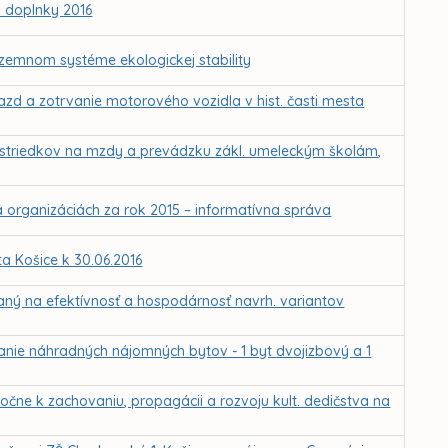
 doplnky 2016
zemnom systéme ekologickej stability
azd a zotrvanie motorového vozidla v hist. časti mesta
rostriedkov na mzdy a prevádzku zákl. umeleckým školám,
 organizáciách za rok 2015 – informatívna správa
 Košice k 30.06.2016
eraný na efektívnosť a hospodárnosť navrh. variantov
ranie náhradných nájomných bytov - 1 byt dvojizbový a 1
oločne k zachovaniu, propagácii a rozvoju kult. dedičstva na