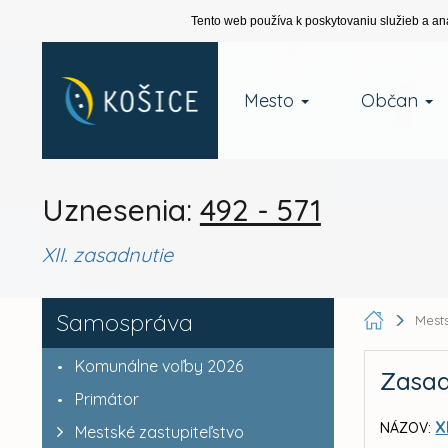
Tento web používa k poskytovaniu služieb a an
Mesto
Občan
Uznesenia:
492 - 571
XII. zasadnutie
Samospráva
Mests
Komunálne voľby 2026
Zasad
Primátor
X
NÁZOV:
Mestské zastupiteľstvo