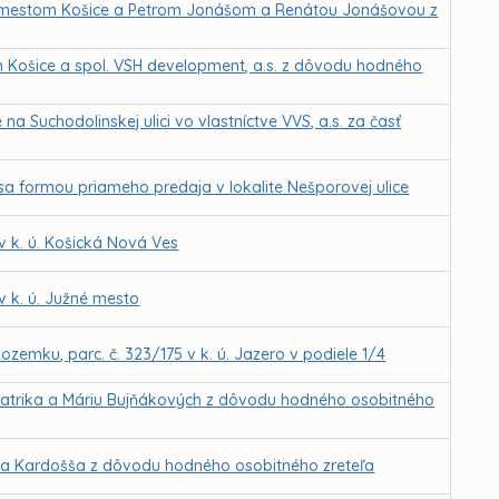
 mestom Košice a Petrom Jonášom a Renátou Jonášovou z
 Košice a spol. VSH development, a.s. z dôvodu hodného
 Suchodolinskej ulici vo vlastníctve VVS, a.s. za časť
sa formou priameho predaja v lokalite Nešporovej ulice
 k. ú. Košická Nová Ves
 k. ú. Južné mesto
zemku, parc. č. 323/175 v k. ú. Jazero v podiele 1/4
Patrika a Máriu Bujňákových z dôvodu hodného osobitného
iela Kardošša z dôvodu hodného osobitného zreteľa