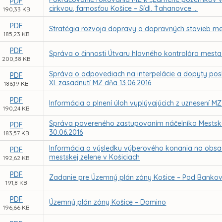
PDF
cirkvou, farnosťou Košice – Sídl. Ťahanovce ...
190,33 KB
PDF
Stratégia rozvoja dopravy a dopravných stavieb me
185,23 KB
PDF
Správa o činnosti Útvaru hlavného kontrolóra mesta
200,38 KB
Správa o odpovediach na interpelácie a dopyty pos
PDF
XI. zasadnutí MZ dňa 13.06.2016
186,19 KB
PDF
Informácia o plnení úloh vyplývajúcich z uznesení M
190,24 KB
Správa povereného zastupovaním náčelníka Mestskej 
PDF
30.06.2016
183,57 KB
Informácia o výsledku výberového konania na obsade
PDF
mestskej zelene v Košiciach
192,62 KB
PDF
Zadanie pre Územný plán zóny Košice – Pod Bank
191,8 KB
PDF
Územný plán zóny Košice – Domino
196,66 KB