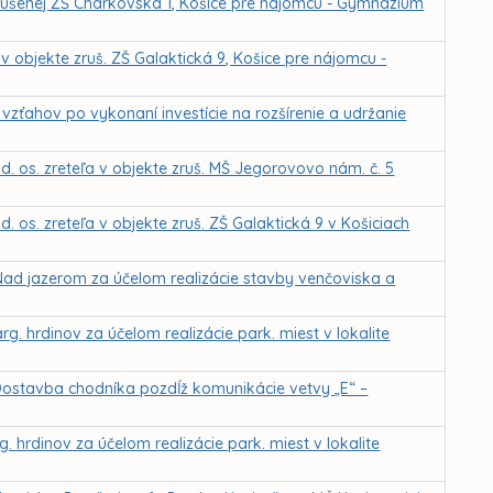
 zrušenej ZŠ Charkovská 1, Košice pre nájomcu - Gymnázium
v objekte zruš. ZŠ Galaktická 9, Košice pre nájomcu -
vzťahov po vykonaní investície na rozšírenie a udržanie
. os. zreteľa v objekte zruš. MŠ Jegorovovo nám. č. 5
 os. zreteľa v objekte zruš. ZŠ Galaktická 9 v Košiciach
Nad jazerom za účelom realizácie stavby venčoviska a
. hrdinov za účelom realizácie park. miest v lokalite
Dostavba chodníka pozdĺž komunikácie vetvy „E“ –
 hrdinov za účelom realizácie park. miest v lokalite