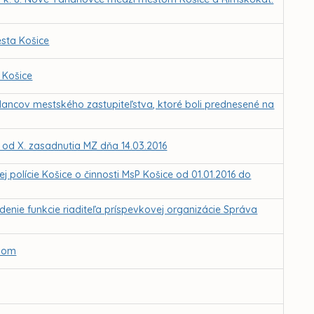
sta Košice
 Košice
lancov mestského zastupiteľstva, ktoré boli prednesené na
Z od X. zasadnutia MZ dňa 14.03.2016
polície Košice o činnosti MsP Košice od 01.01.2016 do
nie funkcie riaditeľa príspevkovej organizácie Správa
ovom