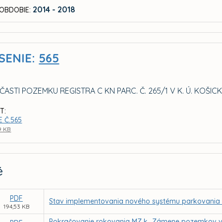
2014 - 2018
OBDOBIE:
SENIE:
565
ASTI POZEMKU REGISTRA C KN PARC. Č. 265/1 V K. Ú. KOŠI
T:
 Č.565
9 KB
é
PDF
Stav implementovania nového systému parkovania v r
194,53 KB
Pokračovanie rokovania MZ k „Zámene pozemkov v 