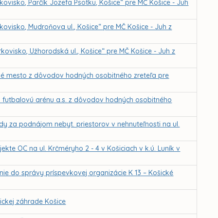
ovisko, Parčík Jozefa Psotku, Košice“ pre MČ Košice - Juh
ovisko, Mudroňova ul., Košice“ pre MČ Košice - Juh z
ovisko, Užhorodská ul., Košice“ pre MČ Košice - Juh z
žné mesto z dôvodov hodných osobitného zreteľa pre
 futbalovú arénu a.s. z dôvodov hodných osobitného
dy za podnájom nebyt. priestorov v nehnuteľnosti na ul.
kte OC na ul. Krčméryho 2 - 4 v Košiciach v k.ú. Luník v
nie do správy príspevkovej organizácie K 13 – Košické
ckej záhrade Košice