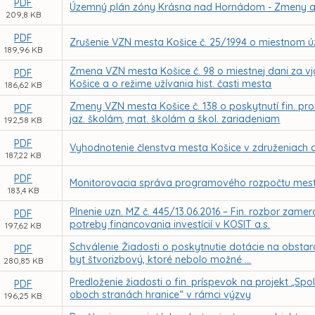
PDF
Územný plán zóny Krásna nad Hornádom - Zmeny a
209,8 KB
PDF
Zrušenie VZN mesta Košice č. 25/1994 o miestnom ú
189,96 KB
Zmena VZN mesta Košice č. 98 o miestnej dani za vj
PDF
Košice a o režime užívania hist. časti mesta
186,62 KB
Zmeny VZN mesta Košice č. 138 o poskytnutí fin. p
PDF
jaz. školám, mat. školám a škol. zariadeniam
192,58 KB
PDF
Vyhodnotenie členstva mesta Košice v združeniach a
187,22 KB
PDF
Monitorovacia správa programového rozpočtu mesta
183,4 KB
Plnenie uzn. MZ č. 445/13.06.2016 – Fin. rozbor zam
PDF
potreby financovania investícií v KOSIT a.s.
197,62 KB
Schválenie Žiadosti o poskytnutie dotácie na obsta
PDF
byt štvorizbový, ktoré nebolo možné ...
280,85 KB
Predloženie žiadosti o fin. príspevok na projekt „Sp
PDF
oboch stranách hranice“ v rámci výzvy
196,25 KB