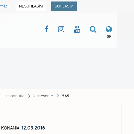
rmácií
NESÚHLASÍM
SÚHLASÍM
SK
II. zasadnutie
Uznesenie
565
12.09.2016
 KONANIA: