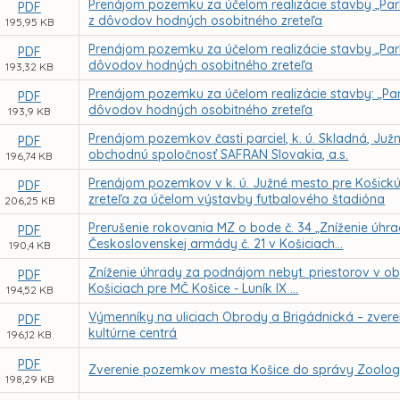
Prenájom pozemku za účelom realizácie stavby „Park
PDF
z dôvodov hodných osobitného zreteľa
195,95 KB
Prenájom pozemku za účelom realizácie stavby „Park
PDF
dôvodov hodných osobitného zreteľa
193,32 KB
Prenájom pozemku za účelom realizácie stavby: „Park
PDF
dôvodov hodných osobitného zreteľa
193,9 KB
Prenájom pozemkov časti parciel, k. ú. Skladná, Ju
PDF
obchodnú spoločnosť SAFRAN Slovakia, a.s.
196,74 KB
Prenájom pozemkov v k. ú. Južné mesto pre Košickú
PDF
zreteľa za účelom výstavby futbalového štadióna
206,25 KB
Prerušenie rokovania MZ o bode č. 34 „Zníženie úhra
PDF
Československej armády č. 21 v Košiciach...
190,4 KB
Zníženie úhrady za podnájom nebyt. priestorov v obje
PDF
Košiciach pre MČ Košice - Luník IX ...
194,52 KB
Výmenníky na uliciach Obrody a Brigádnická – zvere
PDF
kultúrne centrá
196,12 KB
PDF
Zverenie pozemkov mesta Košice do správy Zoologi
198,29 KB