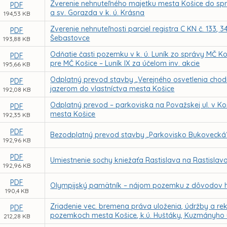
Zverenie nehnuteľného majetku mesta Košice do sprá
PDF
a sv. Gorazda v k. ú. Krásna
194,53 KB
Zverenie nehnuteľnosti parciel registra C KN č. 133, 
PDF
Šebastovce
193,88 KB
Odňatie časti pozemku v k. ú. Luník zo správy MČ 
PDF
pre MČ Košice – Luník IX za účelom inv. akcie
195,66 KB
Odplatný prevod stavby „Verejného osvetlenia chodní
PDF
jazerom do vlastníctva mesta Košice
192,08 KB
Odplatný prevod – parkoviska na Považskej ul. v Koš
PDF
mesta Košice
192,35 KB
PDF
Bezodplatný prevod stavby „Parkovisko Bukovecká“ o
192,96 KB
PDF
Umiestnenie sochy kniežaťa Rastislava na Rastislav
192,96 KB
PDF
Olympijský pamätník – nájom pozemku z dôvodov h
190,4 KB
Zriadenie vec. bremena práva uloženia, údržby a reko
PDF
pozemkoch mesta Košice, k.ú. Huštáky, Kuzmányho 
212,28 KB