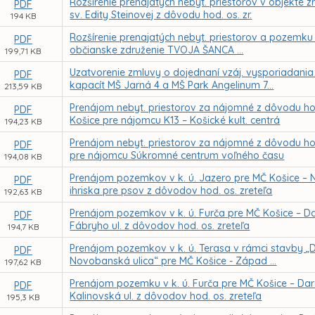
Rozšírenie prenajatých nebyt. priestorov v objekte
PDF
sv. Edity Steinovej z dôvodu hod. os. zr.
194 KB
Rozšírenie prenajatých nebyt. priestorov a pozemku 
PDF
občianske združenie TVOJA ŠANCA ...
199,71 KB
Uzatvorenie zmluvy o dojednaní vzáj. vysporiadania 
PDF
kapacít MŠ Jarná 4 a MŠ Park Angelinum 7...
213,59 KB
Prenájom nebyt. priestorov za nájomné z dôvodu hod
PDF
Košice pre nájomcu K13 – Košické kult. centrá
194,23 KB
Prenájom nebyt. priestorov za nájomné z dôvodu hod.
PDF
pre nájomcu Súkromné centrum voľného času
194,08 KB
Prenájom pozemkov v k. ú. Jazero pre MČ Košice – 
PDF
ihriska pre psov z dôvodov hod. os. zreteľa
192,63 KB
Prenájom pozemkov v k. ú. Furča pre MČ Košice – Darg
PDF
Fábryho ul. z dôvodov hod. os. zreteľa
194,7 KB
Prenájom pozemkov v k. ú. Terasa v rámci stavby „
PDF
Novobanská ulica“ pre MČ Košice - Západ ...
197,62 KB
Prenájom pozemku v k. ú. Furča pre MČ Košice – Darg.
PDF
Kalinovská ul. z dôvodov hod. os. zreteľa
195,3 KB