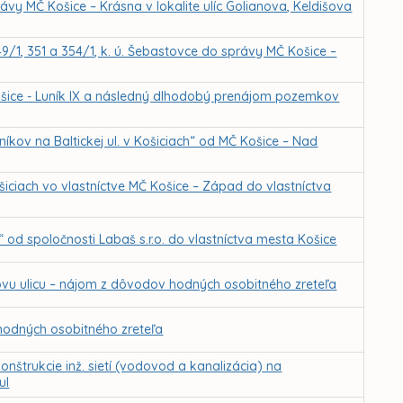
vy MČ Košice – Krásna v lokalite ulíc Golianova, Keldišova
349/1, 351 a 354/1, k. ú. Šebastovce do správy MČ Košice –
Košice - Luník IX a následný dlhodobý prenájom pozemkov
kov na Baltickej ul. v Košiciach“ od MČ Košice – Nad
iciach vo vlastníctve MČ Košice – Západ do vlastníctva
d spoločnosti Labaš s.r.o. do vlastníctva mesta Košice
ovu ulicu – nájom z dôvodov hodných osobitného zreteľa
odných osobitného zreteľa
nštrukcie inž. sietí (vodovod a kanalizácia) na
ul