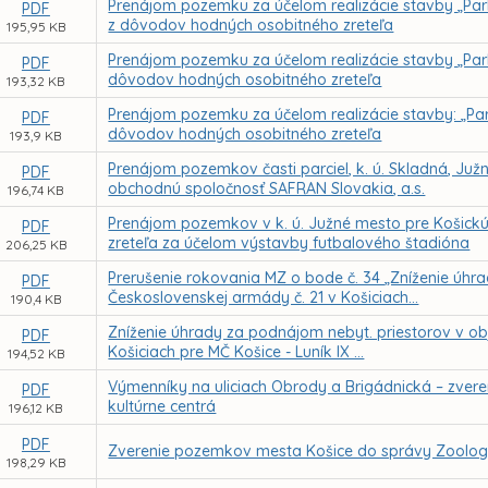
Prenájom pozemku za účelom realizácie stavby „Park
PDF
z dôvodov hodných osobitného zreteľa
195,95 KB
Prenájom pozemku za účelom realizácie stavby „Park
PDF
dôvodov hodných osobitného zreteľa
193,32 KB
Prenájom pozemku za účelom realizácie stavby: „Park
PDF
dôvodov hodných osobitného zreteľa
193,9 KB
Prenájom pozemkov časti parciel, k. ú. Skladná, Ju
PDF
obchodnú spoločnosť SAFRAN Slovakia, a.s.
196,74 KB
Prenájom pozemkov v k. ú. Južné mesto pre Košickú
PDF
zreteľa za účelom výstavby futbalového štadióna
206,25 KB
Prerušenie rokovania MZ o bode č. 34 „Zníženie úhra
PDF
Československej armády č. 21 v Košiciach...
190,4 KB
Zníženie úhrady za podnájom nebyt. priestorov v obje
PDF
Košiciach pre MČ Košice - Luník IX ...
194,52 KB
Výmenníky na uliciach Obrody a Brigádnická – zvere
PDF
kultúrne centrá
196,12 KB
PDF
Zverenie pozemkov mesta Košice do správy Zoologi
198,29 KB