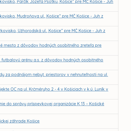
ovisko, Parčík Jozefa Psotku, Košice“ pre MČ Košice - Juh
ovisko, Mudroňova ul., Košice“ pre MČ Košice - Juh z
ovisko, Užhorodská ul., Košice“ pre MČ Košice - Juh z
žné mesto z dôvodov hodných osobitného zreteľa pre
 futbalovú arénu a.s. z dôvodov hodných osobitného
dy za podnájom nebyt. priestorov v nehnuteľnosti na ul.
kte OC na ul. Krčméryho 2 - 4 v Košiciach v k.ú. Luník v
nie do správy príspevkovej organizácie K 13 – Košické
ckej záhrade Košice