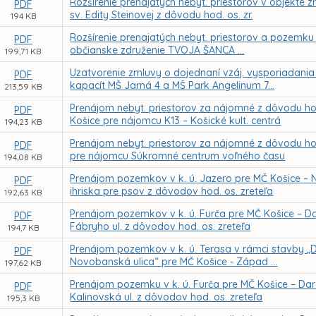
Rozšírenie prenajatých nebyt. priestorov v objekte
PDF
sv. Edity Steinovej z dôvodu hod. os. zr.
194 KB
Rozšírenie prenajatých nebyt. priestorov a pozemku 
PDF
občianske združenie TVOJA ŠANCA ...
199,71 KB
Uzatvorenie zmluvy o dojednaní vzáj. vysporiadania 
PDF
kapacít MŠ Jarná 4 a MŠ Park Angelinum 7...
213,59 KB
Prenájom nebyt. priestorov za nájomné z dôvodu hod
PDF
Košice pre nájomcu K13 – Košické kult. centrá
194,23 KB
Prenájom nebyt. priestorov za nájomné z dôvodu hod.
PDF
pre nájomcu Súkromné centrum voľného času
194,08 KB
Prenájom pozemkov v k. ú. Jazero pre MČ Košice – 
PDF
ihriska pre psov z dôvodov hod. os. zreteľa
192,63 KB
Prenájom pozemkov v k. ú. Furča pre MČ Košice – Darg
PDF
Fábryho ul. z dôvodov hod. os. zreteľa
194,7 KB
Prenájom pozemkov v k. ú. Terasa v rámci stavby „
PDF
Novobanská ulica“ pre MČ Košice - Západ ...
197,62 KB
Prenájom pozemku v k. ú. Furča pre MČ Košice – Darg.
PDF
Kalinovská ul. z dôvodov hod. os. zreteľa
195,3 KB