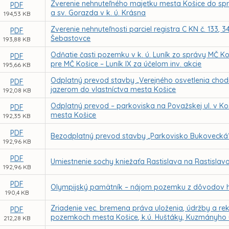
Zverenie nehnuteľného majetku mesta Košice do sprá
PDF
a sv. Gorazda v k. ú. Krásna
194,53 KB
Zverenie nehnuteľnosti parciel registra C KN č. 133, 
PDF
Šebastovce
193,88 KB
Odňatie časti pozemku v k. ú. Luník zo správy MČ 
PDF
pre MČ Košice – Luník IX za účelom inv. akcie
195,66 KB
Odplatný prevod stavby „Verejného osvetlenia chodní
PDF
jazerom do vlastníctva mesta Košice
192,08 KB
Odplatný prevod – parkoviska na Považskej ul. v Koš
PDF
mesta Košice
192,35 KB
PDF
Bezodplatný prevod stavby „Parkovisko Bukovecká“ o
192,96 KB
PDF
Umiestnenie sochy kniežaťa Rastislava na Rastislav
192,96 KB
PDF
Olympijský pamätník – nájom pozemku z dôvodov h
190,4 KB
Zriadenie vec. bremena práva uloženia, údržby a reko
PDF
pozemkoch mesta Košice, k.ú. Huštáky, Kuzmányho 
212,28 KB