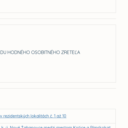
ÔVODU HODNÉHO OSOBITNÉHO ZRETEĽA
ezidentských lokalitách č. 1 až 10
k. ú. Nové Ťahanovce medzi mestom Košice a Rímskokat.