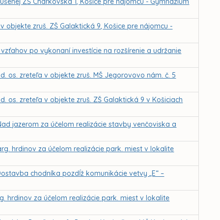
 zrušenej ZŠ Charkovská 1, Košice pre nájomcu - Gymnázium
v objekte zruš. ZŠ Galaktická 9, Košice pre nájomcu -
vzťahov po vykonaní investície na rozšírenie a udržanie
. os. zreteľa v objekte zruš. MŠ Jegorovovo nám. č. 5
 os. zreteľa v objekte zruš. ZŠ Galaktická 9 v Košiciach
Nad jazerom za účelom realizácie stavby venčoviska a
. hrdinov za účelom realizácie park. miest v lokalite
Dostavba chodníka pozdĺž komunikácie vetvy „E“ –
 hrdinov za účelom realizácie park. miest v lokalite