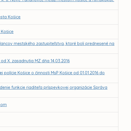
sta Košice
 Košice
lancov mestského zastupiteľstva, ktoré boli prednesené na
Z od X. zasadnutia MZ dňa 14.03.2016
polície Košice o činnosti MsP Košice od 01.01.2016 do
nie funkcie riaditeľa príspevkovej organizácie Správa
ovom