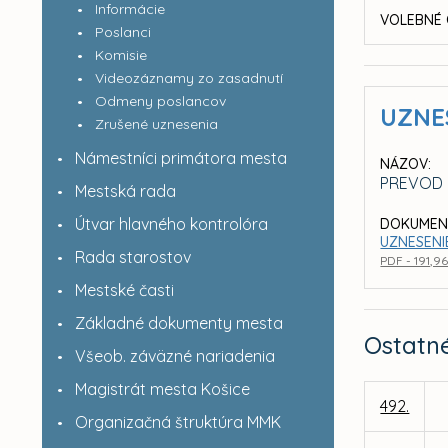
Informácie
VOLEBNÉ 
Poslanci
Komisie
Videozáznamy zo zasadnutí
Odmeny poslancov
UZNE
Zrušené uznesenia
Námestníci primátora mesta
NÁZOV:
PREVOD 
Mestská rada
Útvar hlavného kontrolóra
DOKUMEN
UZNESENI
Rada starostov
PDF - 191,9
Mestské časti
Základné dokumenty mesta
Ostatn
Všeob. záväzné nariadenia
Magistrát mesta Košice
492.
Organizačná štruktúra MMK