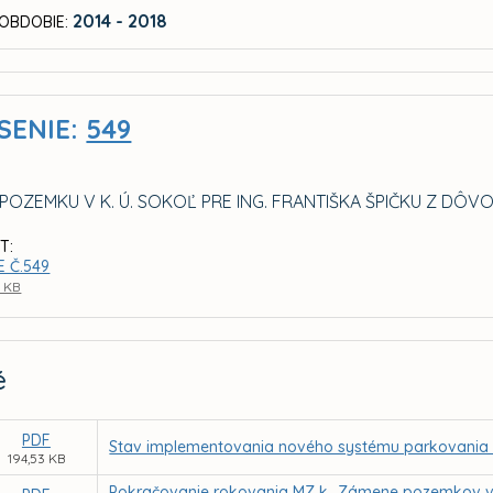
2014 - 2018
OBDOBIE:
SENIE:
549
POZEMKU V K. Ú. SOKOĽ PRE ING. FRANTIŠKA ŠPIČKU Z D
T:
E Č.549
6 KB
é
PDF
Stav implementovania nového systému parkovania v r
194,53 KB
Pokračovanie rokovania MZ k „Zámene pozemkov v 