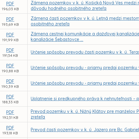
Zámena pozemkov v k. ú. Košická Nová Ves medzi
PDF
dôvodu hodného osobitného zreteľa
196,03 KB
Zámena časti pozemkov v k. ú. Letná medzi mestom
PDF
osobitného zreteľa
193,69 KB
Zámena cestnej komunikácie a dažďovej kanalizácie na
PDF
kanalizácie Šebastovce ...
191,99 KB
PDF
Určenie spôsobu prevodu časti pozemku v k. ú. Tera
191,54 KB
PDF
Určenie spôsobu prevodu - priamy predaj pozemku v
190,88 KB
PDF
Určenie spôsobu prevodu - priamy predaj pozemku v
190,39 KB
PDF
Uplatnenie si predkupného práva k nehnuteľnosti – po
188,33 KB
Prevod pozemku v k. ú. Nižný Klátov pre manželov 
PDF
zreteľa
192,51 KB
PDF
Prevod časti pozemkov v k. ú. Jazero pre Bc. Gabr
193,18 KB