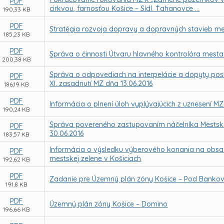
PDF
cirkvou, farnosťou Košice – Sídl. Ťahanovce ...
190,33 KB
PDF
Stratégia rozvoja dopravy a dopravných stavieb me
185,23 KB
PDF
Správa o činnosti Útvaru hlavného kontrolóra mesta
200,38 KB
Správa o odpovediach na interpelácie a dopyty pos
PDF
XI. zasadnutí MZ dňa 13.06.2016
186,19 KB
PDF
Informácia o plnení úloh vyplývajúcich z uznesení M
190,24 KB
Správa povereného zastupovaním náčelníka Mestskej 
PDF
30.06.2016
183,57 KB
Informácia o výsledku výberového konania na obsade
PDF
mestskej zelene v Košiciach
192,62 KB
PDF
Zadanie pre Územný plán zóny Košice – Pod Bank
191,8 KB
PDF
Územný plán zóny Košice – Domino
196,66 KB