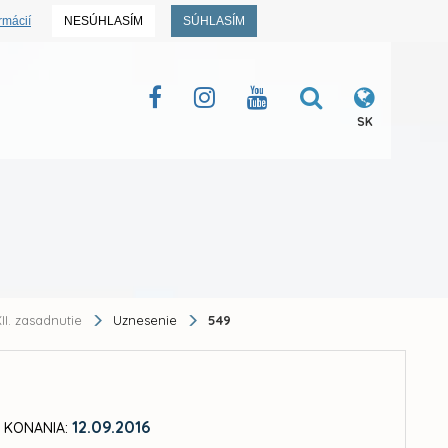
rmácií
NESÚHLASÍM
SÚHLASÍM
SK
II. zasadnutie
Uznesenie
549
12.09.2016
 KONANIA: