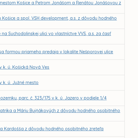
 mestom Košice a Petrom Jonášom a Renátou Jonášovou z
 Košice a spol. VSH development, a.s. z dôvodu hodného
 Suchodolinskej ulici vo vlastníctve VVS, a.s. za časť
sa formou priameho predaja v lokalite Nešporovej ulice
 k. ú. Košická Nová Ves
 k. ú. Južné mesto
zemku, parc. č. 323/175 v k. ú. Jazero v podiele 1/4
Patrika a Máriu Bujňákových z dôvodu hodného osobitného
iela Kardošša z dôvodu hodného osobitného zreteľa