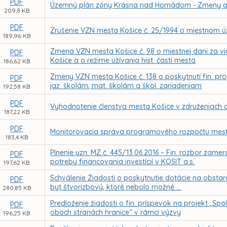
PDF
Územný plán zóny Krásna nad Hornádom - Zmeny a
209,8 KB
PDF
Zrušenie VZN mesta Košice č. 25/1994 o miestnom ú
189,96 KB
Zmena VZN mesta Košice č. 98 o miestnej dani za vj
PDF
Košice a o režime užívania hist. časti mesta
186,62 KB
Zmeny VZN mesta Košice č. 138 o poskytnutí fin. p
PDF
jaz. školám, mat. školám a škol. zariadeniam
192,58 KB
PDF
Vyhodnotenie členstva mesta Košice v združeniach a
187,22 KB
PDF
Monitorovacia správa programového rozpočtu mesta
183,4 KB
Plnenie uzn. MZ č. 445/13.06.2016 – Fin. rozbor zam
PDF
potreby financovania investícií v KOSIT a.s.
197,62 KB
Schválenie Žiadosti o poskytnutie dotácie na obsta
PDF
byt štvorizbový, ktoré nebolo možné ...
280,85 KB
Predloženie žiadosti o fin. príspevok na projekt „Sp
PDF
oboch stranách hranice“ v rámci výzvy
196,25 KB