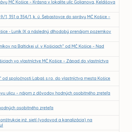
vy MČ Košice – Krásna v lokalite ulíc Golianova, Keldišova
349/1, 351 a 354/1, k. ú. Šebastovce do správy MČ Košice –
Košice - Luník IX a následný dlhodobý prenájom pozemkov
kov na Baltickej ul. v Košiciach“ od MČ Košice – Nad
iciach vo vlastníctve MČ Košice – Západ do vlastníctva
d spoločnosti Labaš s.r.o. do vlastníctva mesta Košice
ovu ulicu – nájom z dôvodov hodných osobitného zreteľa
odných osobitného zreteľa
nštrukcie inž. sietí (vodovod a kanalizácia) na
ul