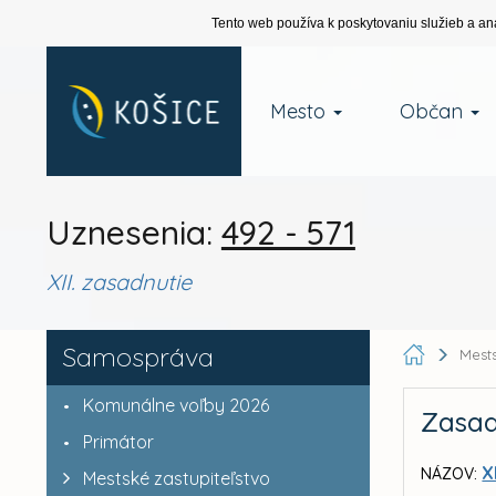
Tento web používa k poskytovaniu služieb a an
Mesto
Občan
Uznesenia:
492 - 571
XII. zasadnutie
Samospráva
Mests
Komunálne voľby 2026
Zasad
Primátor
X
NÁZOV:
Mestské zastupiteľstvo