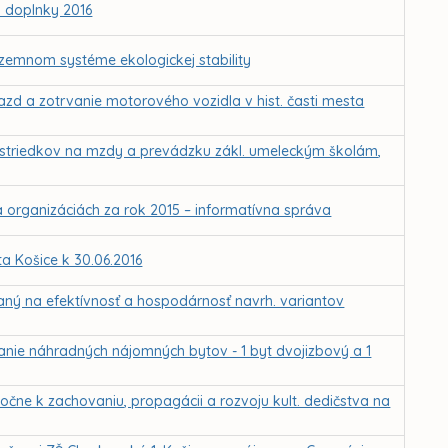
 doplnky 2016
zemnom systéme ekologickej stability
azd a zotrvanie motorového vozidla v hist. časti mesta
rostriedkov na mzdy a prevádzku zákl. umeleckým školám,
 organizáciách za rok 2015 – informatívna správa
 Košice k 30.06.2016
eraný na efektívnosť a hospodárnosť navrh. variantov
ranie náhradných nájomných bytov - 1 byt dvojizbový a 1
oločne k zachovaniu, propagácii a rozvoju kult. dedičstva na