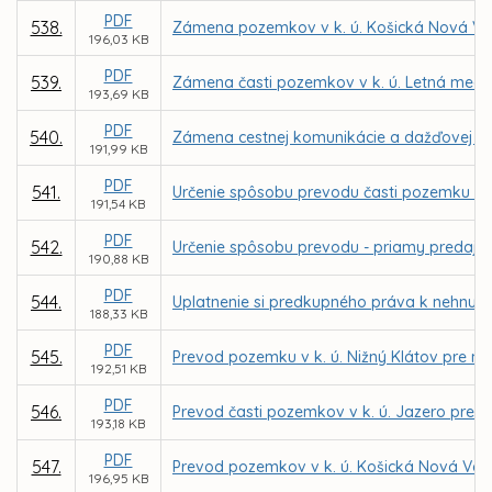
PDF
538.
Zámena pozemkov v k. ú. Košická Nová Ve
196,03 KB
PDF
539.
Zámena časti pozemkov v k. ú. Letná medzi
193,69 KB
PDF
540.
Zámena cestnej komunikácie a dažďovej kanal
191,99 KB
PDF
541.
Určenie spôsobu prevodu časti pozemku v k.
191,54 KB
PDF
542.
Určenie spôsobu prevodu - priamy predaj p
190,88 KB
PDF
544.
Uplatnenie si predkupného práva k nehnuteľn
188,33 KB
PDF
545.
Prevod pozemku v k. ú. Nižný Klátov pre m
192,51 KB
PDF
546.
Prevod časti pozemkov v k. ú. Jazero pre 
193,18 KB
PDF
547.
Prevod pozemkov v k. ú. Košická Nová Ves
196,95 KB