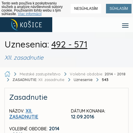
Tento web používa k poskytovaniu
služieb a analýze návštevnosti súbory
NESÚHLASÍM
SÚHLASÍM
cookie. Používaním tohto webu s tým
súhlasíte.
Viac informácií
Uznesenia:
492 - 571
XII. zasadnutie
Mestské zastupiteľstvo
Volebné obdobie:
2014 - 2018
ZASADNUTIE:
XII. zasadnutie
Uznesenie
543
Zasadnutie
XII.
NÁZOV:
DÁTUM KONANIA:
ZASADNUTIE
12.09.2016
2014
VOLEBNÉ OBDOBIE: