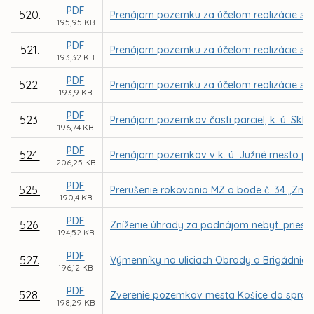
PDF
520.
Prenájom pozemku za účelom realizácie sta
195,95 KB
PDF
521.
Prenájom pozemku za účelom realizácie sta
193,32 KB
PDF
522.
Prenájom pozemku za účelom realizácie sta
193,9 KB
PDF
523.
Prenájom pozemkov časti parciel, k. ú. Sk
196,74 KB
PDF
524.
Prenájom pozemkov v k. ú. Južné mesto pre
206,25 KB
PDF
525.
Prerušenie rokovania MZ o bode č. 34 „Zníže
190,4 KB
PDF
526.
Zníženie úhrady za podnájom nebyt. priestoro
194,52 KB
PDF
527.
Výmenníky na uliciach Obrody a Brigádnická
196,12 KB
PDF
528.
Zverenie pozemkov mesta Košice do správy
198,29 KB