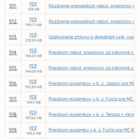
PDF
511.
Rozšírenie prenajatých nebyt. priestorov v 
194 KB
PDF
512.
Rozšírenie prenajatých nebyt. priestorov a
199,71 KB
PDF
513.
Uzatvorenie zmluvy o dojednaní vzáj. vyspor
213,59 KB
PDF
514.
Prenájom nebyt. priestorov za nájomné z dô
194,23 KB
PDF
515.
Prenájom nebyt. priestorov za nájomné z dô
194,08 KB
PDF
516.
Prenájom pozemkov v k. ú. Jazero pre MČ Ko
192,63 KB
PDF
517.
Prenájom pozemkov v k. ú. Furča pre MČ Koši
194,7 KB
PDF
518.
Prenájom pozemkov v k. ú. Terasa v rámci 
197,62 KB
PDF
519.
Prenájom pozemku v k. ú. Furča pre MČ Košic
195,3 KB