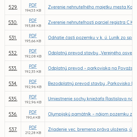
PDF
529.
Zverenie nehnuteľného majetku mesta Košice
194,53 KB
PDF
530.
Zverenie nehnuteľnosti parciel registra C KN
193,88 KB
PDF
531.
Odňatie časti pozemku v k. ú. Luník zo spr
195,66 KB
PDF
532.
Odplatný prevod stavby „Verejného osvetlen
192,08 KB
PDF
533.
Odplatný prevod – parkoviska na Považskej 
192,35 KB
PDF
534.
Bezodplatný prevod stavby „Parkovisko Buk
192,96 KB
PDF
535.
Umiestnenie sochy kniežaťa Rastislava na 
192,96 KB
PDF
536.
Olympijský pamätník – nájom pozemku z d
190,4 KB
PDF
537.
Zriadenie vec. bremena práva uloženia, údr
212,28 KB