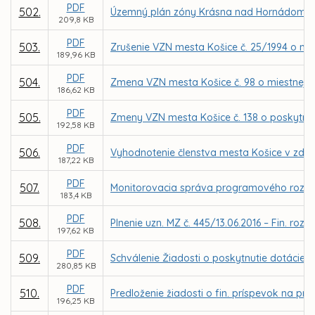
PDF
502.
Územný plán zóny Krásna nad Hornádom -
209,8 KB
PDF
503.
Zrušenie VZN mesta Košice č. 25/1994 o mi
189,96 KB
PDF
504.
Zmena VZN mesta Košice č. 98 o miestnej dan
186,62 KB
PDF
505.
Zmeny VZN mesta Košice č. 138 o poskytnut
192,58 KB
PDF
506.
Vyhodnotenie členstva mesta Košice v zdru
187,22 KB
PDF
507.
Monitorovacia správa programového rozpoč
183,4 KB
PDF
508.
Plnenie uzn. MZ č. 445/13.06.2016 – Fin. ro
197,62 KB
PDF
509.
Schválenie Žiadosti o poskytnutie dotácie 
280,85 KB
PDF
510.
Predloženie žiadosti o fin. príspevok na pr
196,25 KB