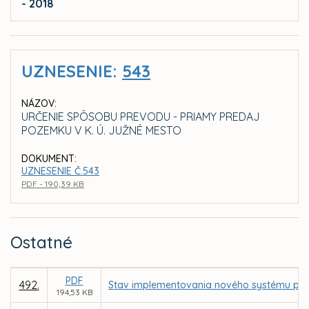
- 2018
UZNESENIE:
543
NÁZOV:
URČENIE SPÔSOBU PREVODU - PRIAMY PREDAJ
POZEMKU V K. Ú. JUŽNÉ MESTO
DOKUMENT:
UZNESENIE Č.543
PDF - 190,39 KB
Ostatné
PDF
492.
Stav implementovania nového systému parkov
194,53 KB