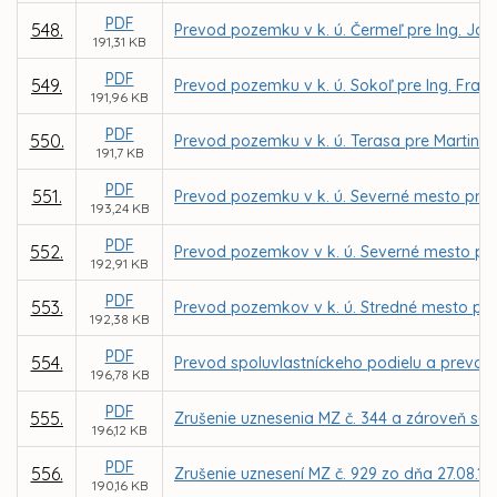
PDF
548.
Prevod pozemku v k. ú. Čermeľ pre Ing. Já
191,31 KB
PDF
549.
Prevod pozemku v k. ú. Sokoľ pre Ing. Fran
191,96 KB
PDF
550.
Prevod pozemku v k. ú. Terasa pre Martina 
191,7 KB
PDF
551.
Prevod pozemku v k. ú. Severné mesto pre 
193,24 KB
PDF
552.
Prevod pozemkov v k. ú. Severné mesto pre 
192,91 KB
PDF
553.
Prevod pozemkov v k. ú. Stredné mesto pre
192,38 KB
PDF
554.
Prevod spoluvlastníckeho podielu a prevod
196,78 KB
PDF
555.
Zrušenie uznesenia MZ č. 344 a zároveň sc
196,12 KB
PDF
556.
Zrušenie uznesení MZ č. 929 zo dňa 27.08.199
190,16 KB