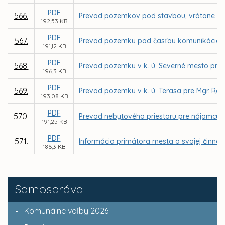
PDF
566.
Prevod pozemkov pod stavbou, vrátane priľah
192,53 KB
PDF
567.
Prevod pozemku pod časťou komunikácie v k.
191,12 KB
PDF
568.
Prevod pozemku v k. ú. Severné mesto pre 
196,3 KB
PDF
569.
Prevod pozemku v k. ú. Terasa pre Mgr. Ró
193,08 KB
PDF
570.
Prevod nebytového priestoru pre nájomcu MI
191,25 KB
PDF
571.
Informácia primátora mesta o svojej činnos
186,3 KB
Samospráva
Komunálne voľby 2026