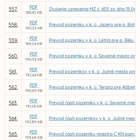
PDF
557.
Zrušenie uznesenia MZ č. 605 zo dňa 15.04.
188,45 KB
PDF
558.
Prevod pozemku v k. ú. Jazero pre p. Bohu
190,33 KB
PDF
559.
Prevod pozemku v k. ú. Letná pre p. Bélu Bo
189,04 KB
PDF
560.
Prevod pozemku v k. ú. Severné mesto pre I
190,53 KB
PDF
561.
Prevod pozemkov v k. ú. Južné mesto pre
192,64 KB
PDF
562.
Prevod pozemku v k. ú. Terasa pre Alžbetu
190,85 KB
PDF
563.
Prevod časti pozemku v k. ú. Severné mesto 
191,28 KB
PDF
564.
Prevod časti pozemkov v k. ú. Južné mesto n
192,89 KB
PDF
565.
Prevod časti pozemku registra C KN parc. č.
193,69 KB