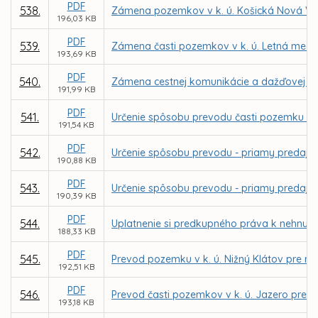
PDF
538.
Zámena pozemkov v k. ú. Košická Nová Ve
196,03 KB
PDF
539.
Zámena časti pozemkov v k. ú. Letná medzi
193,69 KB
PDF
540.
Zámena cestnej komunikácie a dažďovej kanal
191,99 KB
PDF
541.
Určenie spôsobu prevodu časti pozemku v k.
191,54 KB
PDF
542.
Určenie spôsobu prevodu - priamy predaj p
190,88 KB
PDF
543.
Určenie spôsobu prevodu - priamy predaj p
190,39 KB
PDF
544.
Uplatnenie si predkupného práva k nehnuteľn
188,33 KB
PDF
545.
Prevod pozemku v k. ú. Nižný Klátov pre m
192,51 KB
PDF
546.
Prevod časti pozemkov v k. ú. Jazero pre 
193,18 KB