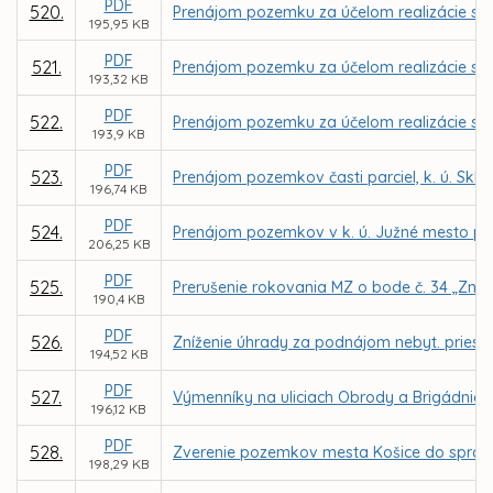
PDF
520.
Prenájom pozemku za účelom realizácie sta
195,95 KB
PDF
521.
Prenájom pozemku za účelom realizácie sta
193,32 KB
PDF
522.
Prenájom pozemku za účelom realizácie sta
193,9 KB
PDF
523.
Prenájom pozemkov časti parciel, k. ú. Sk
196,74 KB
PDF
524.
Prenájom pozemkov v k. ú. Južné mesto pre
206,25 KB
PDF
525.
Prerušenie rokovania MZ o bode č. 34 „Zníže
190,4 KB
PDF
526.
Zníženie úhrady za podnájom nebyt. priestoro
194,52 KB
PDF
527.
Výmenníky na uliciach Obrody a Brigádnická
196,12 KB
PDF
528.
Zverenie pozemkov mesta Košice do správy
198,29 KB