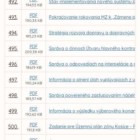
492.
Stav implementovania nového systému parkov
194,53 KB
PDF
493.
Pokračovanie rokovania MZ k „Zámene pozem
190,33 KB
PDF
494.
Stratégia rozvoja dopravy a dopravných s
185,23 KB
PDF
495.
Správa o činnosti Útvaru hlavného kontrol
200,38 KB
PDF
496.
Správa o odpovediach na interpelácie a dop
186,19 KB
PDF
497.
Informácia o plnení úloh vyplývajúcich z uz
190,24 KB
PDF
498.
Správa povereného zastupovaním náčelníka M
183,57 KB
PDF
499.
Informácia o výsledku výberového konania n
192,62 KB
PDF
500.
Zadanie pre Územný plán zóny Košice – P
191,8 KB