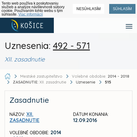
Tento web používa k poskytovaniu
služieb a analýze návštevnosti súbory
NESÚHLASÍM
SÚHLASÍM
cookie. Používaním tohto webu s tým
súhlasíte.
Viac informácií
Uznesenia:
492 - 571
XII. zasadnutie
Mestské zastupiteľstvo
Volebné obdobie:
2014 - 2018
ZASADNUTIE:
XII. zasadnutie
Uznesenie
515
Zasadnutie
XII.
NÁZOV:
DÁTUM KONANIA:
ZASADNUTIE
12.09.2016
2014
VOLEBNÉ OBDOBIE: