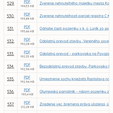
PDF
529.
Zverenie nehnuteľného majetku mesta Košice
194,53 KB
PDF
530.
Zverenie nehnuteľnosti parciel registra C KN
193,88 KB
PDF
531.
Odňatie časti pozemku v k. ú. Luník zo spr
195,66 KB
PDF
532.
Odplatný prevod stavby „Verejného osvetlen
192,08 KB
PDF
533.
Odplatný prevod – parkoviska na Považskej 
192,35 KB
PDF
534.
Bezodplatný prevod stavby „Parkovisko Buk
192,96 KB
PDF
535.
Umiestnenie sochy kniežaťa Rastislava na 
192,96 KB
PDF
536.
Olympijský pamätník – nájom pozemku z d
190,4 KB
PDF
537.
Zriadenie vec. bremena práva uloženia, údr
212,28 KB