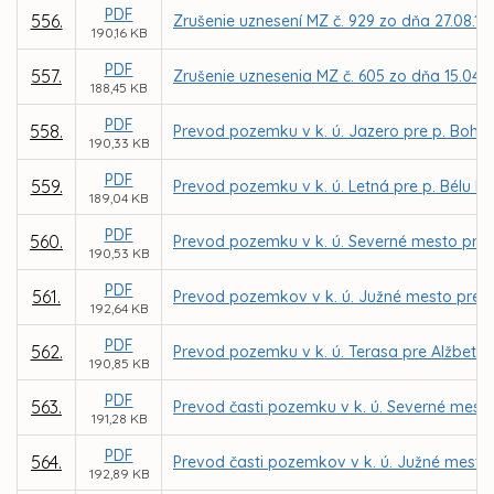
PDF
556.
Zrušenie uznesení MZ č. 929 zo dňa 27.08.199
190,16 KB
PDF
557.
Zrušenie uznesenia MZ č. 605 zo dňa 15.04.
188,45 KB
PDF
558.
Prevod pozemku v k. ú. Jazero pre p. Bohu
190,33 KB
PDF
559.
Prevod pozemku v k. ú. Letná pre p. Bélu Bo
189,04 KB
PDF
560.
Prevod pozemku v k. ú. Severné mesto pre I
190,53 KB
PDF
561.
Prevod pozemkov v k. ú. Južné mesto pre
192,64 KB
PDF
562.
Prevod pozemku v k. ú. Terasa pre Alžbetu
190,85 KB
PDF
563.
Prevod časti pozemku v k. ú. Severné mesto 
191,28 KB
PDF
564.
Prevod časti pozemkov v k. ú. Južné mesto n
192,89 KB