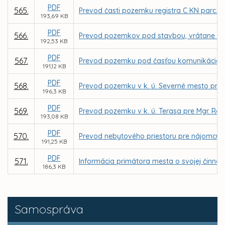
PDF
565.
Prevod časti pozemku registra C KN parc. č.
193,69 KB
PDF
566.
Prevod pozemkov pod stavbou, vrátane priľah
192,53 KB
PDF
567.
Prevod pozemku pod časťou komunikácie v k.
191,12 KB
PDF
568.
Prevod pozemku v k. ú. Severné mesto pre 
196,3 KB
PDF
569.
Prevod pozemku v k. ú. Terasa pre Mgr. Ró
193,08 KB
PDF
570.
Prevod nebytového priestoru pre nájomcu MI
191,25 KB
PDF
571.
Informácia primátora mesta o svojej činnos
186,3 KB
Samospráva