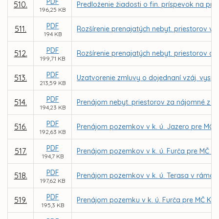
PDF
510.
Predloženie žiadosti o fin. príspevok na pr
196,25 KB
PDF
511.
Rozšírenie prenajatých nebyt. priestorov v 
194 KB
PDF
512.
Rozšírenie prenajatých nebyt. priestorov a
199,71 KB
PDF
513.
Uzatvorenie zmluvy o dojednaní vzáj. vyspor
213,59 KB
PDF
514.
Prenájom nebyt. priestorov za nájomné z dô
194,23 KB
PDF
516.
Prenájom pozemkov v k. ú. Jazero pre MČ Ko
192,63 KB
PDF
517.
Prenájom pozemkov v k. ú. Furča pre MČ Koši
194,7 KB
PDF
518.
Prenájom pozemkov v k. ú. Terasa v rámci 
197,62 KB
PDF
519.
Prenájom pozemku v k. ú. Furča pre MČ Košic
195,3 KB