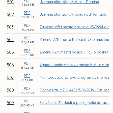
PDF
501.
Územný plán zóny Košice – Domino
196,66 KB
PDF
502.
Územný plán zóny Krásna nad Hornádom -
209,8 KB
PDF
503.
Zrušenie VZN mesta Košice č. 25/1994 o mi
189,96 KB
PDF
504.
Zmena VZN mesta Košice č. 98 o miestnej dan
186,62 KB
PDF
505.
Zmeny VZN mesta Košice č. 138 o poskytnut
192,58 KB
PDF
506.
Vyhodnotenie členstva mesta Košice v zdru
187,22 KB
PDF
507.
Monitorovacia správa programového rozpoč
183,4 KB
PDF
508.
Plnenie uzn. MZ č. 445/13.06.2016 – Fin. ro
197,62 KB
PDF
509.
Schválenie Žiadosti o poskytnutie dotácie 
280,85 KB