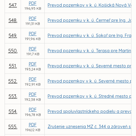
PDF
547.
Prevod pozemkov v k. ú. Košická Nová Ves
196,95 KB
PDF
548.
Prevod pozemku v k. ú. Čermeľ pre Ing. Já
191,31 KB
PDF
549.
Prevod pozemku v k. ú. Sokoľ pre Ing. Fran
191,96 KB
PDF
550.
Prevod pozemku v k. ú. Terasa pre Martina 
191,7 KB
PDF
551.
Prevod pozemku v k. ú. Severné mesto pre 
193,24 KB
PDF
552.
Prevod pozemkov v k. ú. Severné mesto pre 
192,91 KB
PDF
553.
Prevod pozemkov v k. ú. Stredné mesto pre
192,38 KB
PDF
554.
Prevod spoluvlastníckeho podielu a prevod
196,78 KB
PDF
555.
Zrušenie uznesenia MZ č. 344 a zároveň sc
196,12 KB