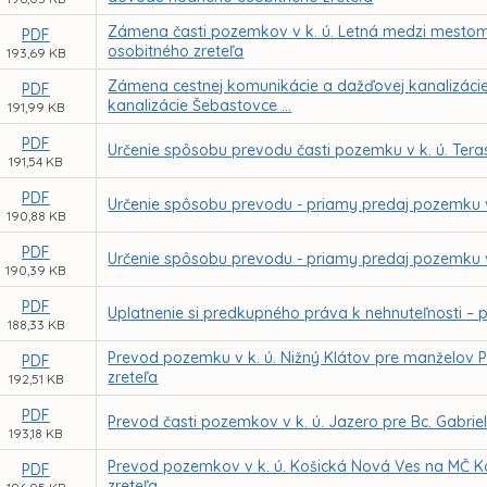
Zámena časti pozemkov v k. ú. Letná medzi mestom
PDF
osobitného zreteľa
193,69 KB
Zámena cestnej komunikácie a dažďovej kanalizácie na
PDF
kanalizácie Šebastovce ...
191,99 KB
PDF
Určenie spôsobu prevodu časti pozemku v k. ú. Tera
191,54 KB
PDF
Určenie spôsobu prevodu - priamy predaj pozemku v
190,88 KB
PDF
Určenie spôsobu prevodu - priamy predaj pozemku v
190,39 KB
PDF
Uplatnenie si predkupného práva k nehnuteľnosti – po
188,33 KB
Prevod pozemku v k. ú. Nižný Klátov pre manželov 
PDF
zreteľa
192,51 KB
PDF
Prevod časti pozemkov v k. ú. Jazero pre Bc. Gabr
193,18 KB
Prevod pozemkov v k. ú. Košická Nová Ves na MČ K
PDF
zreteľa