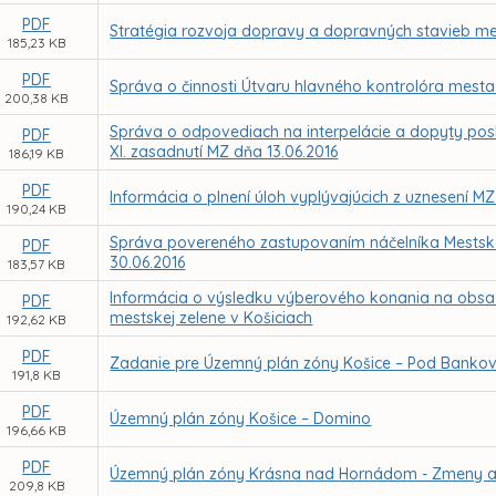
PDF
Stratégia rozvoja dopravy a dopravných stavieb me
185,23 KB
PDF
Správa o činnosti Útvaru hlavného kontrolóra mesta
200,38 KB
Správa o odpovediach na interpelácie a dopyty pos
PDF
XI. zasadnutí MZ dňa 13.06.2016
186,19 KB
PDF
Informácia o plnení úloh vyplývajúcich z uznesení M
190,24 KB
Správa povereného zastupovaním náčelníka Mestskej 
PDF
30.06.2016
183,57 KB
Informácia o výsledku výberového konania na obsade
PDF
mestskej zelene v Košiciach
192,62 KB
PDF
Zadanie pre Územný plán zóny Košice – Pod Bank
191,8 KB
PDF
Územný plán zóny Košice – Domino
196,66 KB
PDF
Územný plán zóny Krásna nad Hornádom - Zmeny a
209,8 KB