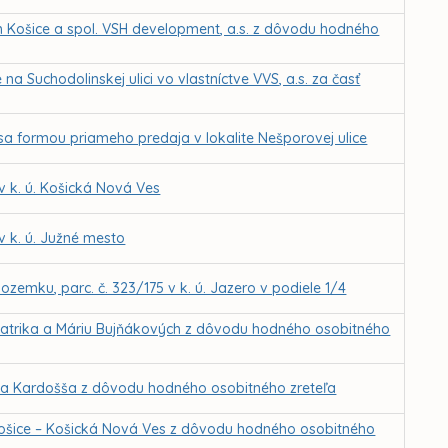
 Košice a spol. VSH development, a.s. z dôvodu hodného
 Suchodolinskej ulici vo vlastníctve VVS, a.s. za časť
sa formou priameho predaja v lokalite Nešporovej ulice
 k. ú. Košická Nová Ves
 k. ú. Južné mesto
zemku, parc. č. 323/175 v k. ú. Jazero v podiele 1/4
Patrika a Máriu Bujňákových z dôvodu hodného osobitného
iela Kardošša z dôvodu hodného osobitného zreteľa
ošice – Košická Nová Ves z dôvodu hodného osobitného