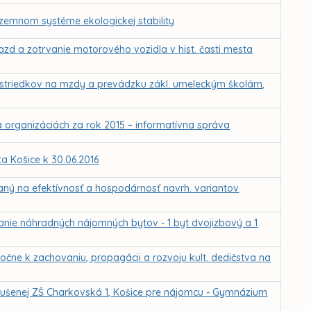
zemnom systéme ekologickej stability
azd a zotrvanie motorového vozidla v hist. časti mesta
rostriedkov na mzdy a prevádzku zákl. umeleckým školám,
 organizáciách za rok 2015 – informatívna správa
 Košice k 30.06.2016
eraný na efektívnosť a hospodárnosť navrh. variantov
ranie náhradných nájomných bytov - 1 byt dvojizbový a 1
oločne k zachovaniu, propagácii a rozvoju kult. dedičstva na
 zrušenej ZŠ Charkovská 1, Košice pre nájomcu - Gymnázium