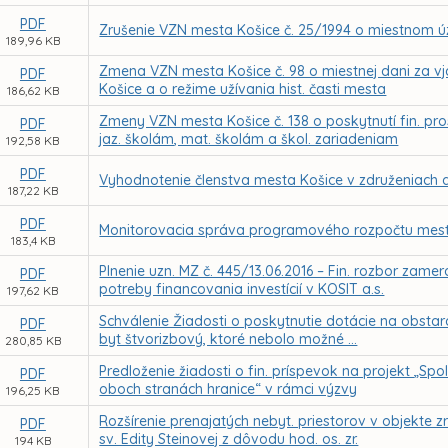
PDF
Zrušenie VZN mesta Košice č. 25/1994 o miestnom ú
189,96 KB
Zmena VZN mesta Košice č. 98 o miestnej dani za vj
PDF
Košice a o režime užívania hist. časti mesta
186,62 KB
Zmeny VZN mesta Košice č. 138 o poskytnutí fin. p
PDF
jaz. školám, mat. školám a škol. zariadeniam
192,58 KB
PDF
Vyhodnotenie členstva mesta Košice v združeniach a
187,22 KB
PDF
Monitorovacia správa programového rozpočtu mesta
183,4 KB
Plnenie uzn. MZ č. 445/13.06.2016 – Fin. rozbor zam
PDF
potreby financovania investícií v KOSIT a.s.
197,62 KB
Schválenie Žiadosti o poskytnutie dotácie na obsta
PDF
byt štvorizbový, ktoré nebolo možné ...
280,85 KB
Predloženie žiadosti o fin. príspevok na projekt „Sp
PDF
oboch stranách hranice“ v rámci výzvy
196,25 KB
Rozšírenie prenajatých nebyt. priestorov v objekte
PDF
sv. Edity Steinovej z dôvodu hod. os. zr.
194 KB