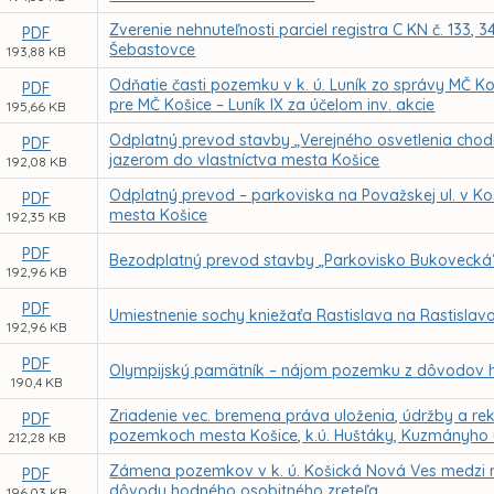
Zverenie nehnuteľnosti parciel registra C KN č. 133, 
PDF
Šebastovce
193,88 KB
Odňatie časti pozemku v k. ú. Luník zo správy MČ 
PDF
pre MČ Košice – Luník IX za účelom inv. akcie
195,66 KB
Odplatný prevod stavby „Verejného osvetlenia chodní
PDF
jazerom do vlastníctva mesta Košice
192,08 KB
Odplatný prevod – parkoviska na Považskej ul. v Koš
PDF
mesta Košice
192,35 KB
PDF
Bezodplatný prevod stavby „Parkovisko Bukovecká“ o
192,96 KB
PDF
Umiestnenie sochy kniežaťa Rastislava na Rastislav
192,96 KB
PDF
Olympijský pamätník – nájom pozemku z dôvodov h
190,4 KB
Zriadenie vec. bremena práva uloženia, údržby a reko
PDF
pozemkoch mesta Košice, k.ú. Huštáky, Kuzmányho 
212,28 KB
Zámena pozemkov v k. ú. Košická Nová Ves medzi
PDF
dôvodu hodného osobitného zreteľa
196,03 KB