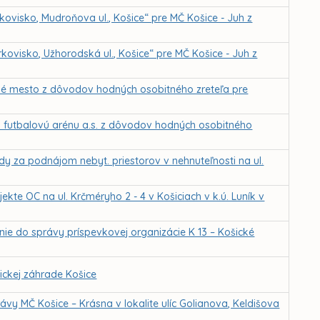
ovisko, Mudroňova ul., Košice“ pre MČ Košice - Juh z
ovisko, Užhorodská ul., Košice“ pre MČ Košice - Juh z
žné mesto z dôvodov hodných osobitného zreteľa pre
 futbalovú arénu a.s. z dôvodov hodných osobitného
dy za podnájom nebyt. priestorov v nehnuteľnosti na ul.
kte OC na ul. Krčméryho 2 - 4 v Košiciach v k.ú. Luník v
nie do správy príspevkovej organizácie K 13 – Košické
ckej záhrade Košice
vy MČ Košice – Krásna v lokalite ulíc Golianova, Keldišova