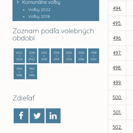
Komunálne voľby
494.
Voľby 2022
Voľby 2018
495.
Zoznam podľa volebných
období
496.
497.
2022
2018
2014
2010
2006
2002
1998
2026
2022
2018
2014
2010
2006
2002
498.
1994
1991
1998
1994
499.
Zdieľať
500.
501.
502.