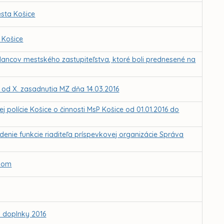
sta Košice
 Košice
lancov mestského zastupiteľstva, ktoré boli prednesené na
Z od X. zasadnutia MZ dňa 14.03.2016
polície Košice o činnosti MsP Košice od 01.01.2016 do
nie funkcie riaditeľa príspevkovej organizácie Správa
ovom
 doplnky 2016