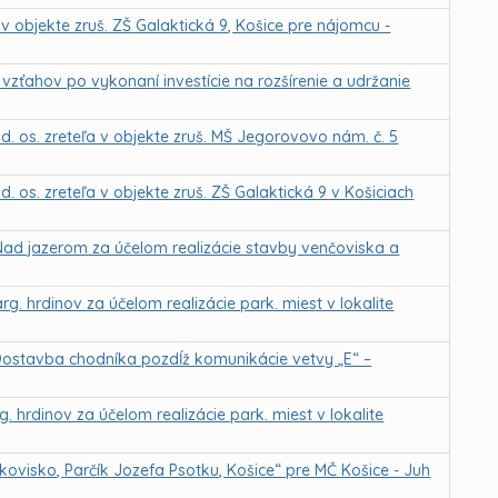
v objekte zruš. ZŠ Galaktická 9, Košice pre nájomcu -
vzťahov po vykonaní investície na rozšírenie a udržanie
. os. zreteľa v objekte zruš. MŠ Jegorovovo nám. č. 5
 os. zreteľa v objekte zruš. ZŠ Galaktická 9 v Košiciach
Nad jazerom za účelom realizácie stavby venčoviska a
. hrdinov za účelom realizácie park. miest v lokalite
Dostavba chodníka pozdĺž komunikácie vetvy „E“ –
 hrdinov za účelom realizácie park. miest v lokalite
ovisko, Parčík Jozefa Psotku, Košice“ pre MČ Košice - Juh