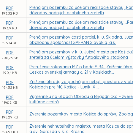
Prenájom pozemku za účelom realizácie stavby „Park
PDF
dôvodov hodných osobitného zreteľa
193,32 KB
Prenájom pozemku za účelom realizácie stavby: „Park
PDF
dôvodov hodných osobitného zreteľa
193,9 KB
Prenájom pozemkov časti parciel, k. ú. Skladná, Ju
PDF
obchodnú spoločnosť SAFRAN Slovakia, a.s.
196,74 KB
Prenájom pozemkov v k. ú. Južné mesto pre Košickú
PDF
zreteľa za účelom výstavby futbalového štadióna
206,25 KB
Prerušenie rokovania MZ o bode č. 34 „Zníženie úhra
PDF
Československej armády č. 21 v Košiciach...
190,4 KB
Zníženie úhrady za podnájom nebyt. priestorov v obje
PDF
Košiciach pre MČ Košice - Luník IX ...
194,52 KB
Výmenníky na uliciach Obrody a Brigádnická – zvere
PDF
kultúrne centrá
196,12 KB
PDF
Zverenie pozemkov mesta Košice do správy Zoologi
198,29 KB
Zverenie nehnuteľného majetku mesta Košice do sprá
PDF
a sv. Gorazda v k. ú. Krásna
194,53 KB