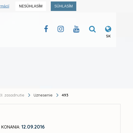
rmácií
NESÚHLASÍM
SÚHLASÍM
SK
II. zasadnutie
Uznesenie
493
12.09.2016
 KONANIA: