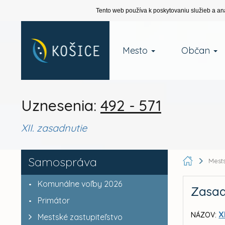
Tento web používa k poskytovaniu služieb a an
Mesto
Občan
Uznesenia:
492 - 571
XII. zasadnutie
Samospráva
Mests
Komunálne voľby 2026
Zasad
Primátor
X
NÁZOV:
Mestské zastupiteľstvo