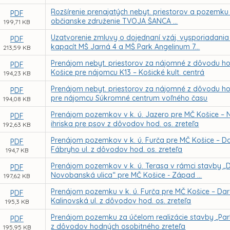
Rozšírenie prenajatých nebyt. priestorov a pozemku 
PDF
občianske združenie TVOJA ŠANCA ...
199,71 KB
Uzatvorenie zmluvy o dojednaní vzáj. vysporiadania 
PDF
kapacít MŠ Jarná 4 a MŠ Park Angelinum 7...
213,59 KB
Prenájom nebyt. priestorov za nájomné z dôvodu hod
PDF
Košice pre nájomcu K13 – Košické kult. centrá
194,23 KB
Prenájom nebyt. priestorov za nájomné z dôvodu hod.
PDF
pre nájomcu Súkromné centrum voľného času
194,08 KB
Prenájom pozemkov v k. ú. Jazero pre MČ Košice – 
PDF
ihriska pre psov z dôvodov hod. os. zreteľa
192,63 KB
Prenájom pozemkov v k. ú. Furča pre MČ Košice – Darg
PDF
Fábryho ul. z dôvodov hod. os. zreteľa
194,7 KB
Prenájom pozemkov v k. ú. Terasa v rámci stavby „
PDF
Novobanská ulica“ pre MČ Košice - Západ ...
197,62 KB
Prenájom pozemku v k. ú. Furča pre MČ Košice – Darg.
PDF
Kalinovská ul. z dôvodov hod. os. zreteľa
195,3 KB
Prenájom pozemku za účelom realizácie stavby „Park
PDF
z dôvodov hodných osobitného zreteľa
195,95 KB