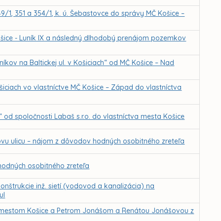
349/1, 351 a 354/1, k. ú. Šebastovce do správy MČ Košice –
Košice - Luník IX a následný dlhodobý prenájom pozemkov
kov na Baltickej ul. v Košiciach“ od MČ Košice – Nad
iciach vo vlastníctve MČ Košice – Západ do vlastníctva
d spoločnosti Labaš s.r.o. do vlastníctva mesta Košice
ovu ulicu – nájom z dôvodov hodných osobitného zreteľa
odných osobitného zreteľa
nštrukcie inž. sietí (vodovod a kanalizácia) na
ul
 mestom Košice a Petrom Jonášom a Renátou Jonášovou z