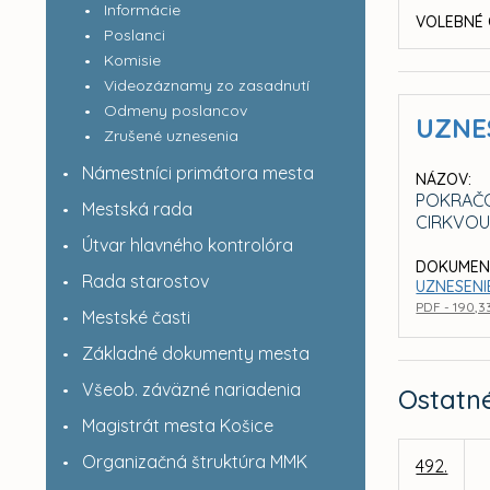
Informácie
VOLEBNÉ 
Poslanci
Komisie
Videozáznamy zo zasadnutí
Odmeny poslancov
UZNE
Zrušené uznesenia
Námestníci primátora mesta
NÁZOV:
POKRAČO
Mestská rada
CIRKVOU,
Útvar hlavného kontrolóra
DOKUMEN
Rada starostov
UZNESENI
PDF - 190,3
Mestské časti
Základné dokumenty mesta
Všeob. záväzné nariadenia
Ostatn
Magistrát mesta Košice
Organizačná štruktúra MMK
492.