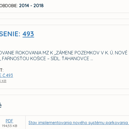
2014 - 2018
OBDOBIE:
SENIE:
493
VANIE ROKOVANIA MZ K „ZÁMENE POZEMKOV V K. Ú. NOVÉ
 FARNOSŤOU KOŠICE – SÍDL. ŤAHANOVCE ...
T:
E Č.493
3 KB
é
PDF
Stav implementovania nového systému parkovania v r
194,53 KB