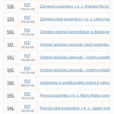
PDF
538.
Zámena pozemkov v k. ú. Košická Nová Ve
196,03 KB
PDF
539.
Zámena časti pozemkov v k. ú. Letná medzi
193,69 KB
PDF
540.
Zámena cestnej komunikácie a dažďovej kanal
191,99 KB
PDF
541.
Určenie spôsobu prevodu časti pozemku v k.
191,54 KB
PDF
542.
Určenie spôsobu prevodu - priamy predaj p
190,88 KB
PDF
543.
Určenie spôsobu prevodu - priamy predaj p
190,39 KB
PDF
544.
Uplatnenie si predkupného práva k nehnuteľn
188,33 KB
PDF
545.
Prevod pozemku v k. ú. Nižný Klátov pre m
192,51 KB
PDF
546.
Prevod časti pozemkov v k. ú. Jazero pre 
193,18 KB