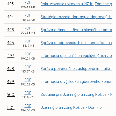
PDF
493.
Pokračovanie rokovania MZ k „Zámene pozem
190,33 KB
PDF
494.
Stratégia rozvoja dopravy a dopravných s
185,23 KB
PDF
495.
Správa o činnosti Útvaru hlavného kontrol
200,38 KB
PDF
496.
Správa o odpovediach na interpelácie a dop
186,19 KB
PDF
497.
Informácia o plnení úloh vyplývajúcich z uz
190,24 KB
PDF
498.
Správa povereného zastupovaním náčelníka M
183,57 KB
PDF
499.
Informácia o výsledku výberového konania n
192,62 KB
PDF
500.
Zadanie pre Územný plán zóny Košice – P
191,8 KB
PDF
501.
Územný plán zóny Košice – Domino
196,66 KB