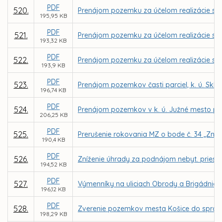
PDF
520.
Prenájom pozemku za účelom realizácie sta
195,95 KB
PDF
521.
Prenájom pozemku za účelom realizácie sta
193,32 KB
PDF
522.
Prenájom pozemku za účelom realizácie sta
193,9 KB
PDF
523.
Prenájom pozemkov časti parciel, k. ú. Sk
196,74 KB
PDF
524.
Prenájom pozemkov v k. ú. Južné mesto pre
206,25 KB
PDF
525.
Prerušenie rokovania MZ o bode č. 34 „Zníže
190,4 KB
PDF
526.
Zníženie úhrady za podnájom nebyt. priestoro
194,52 KB
PDF
527.
Výmenníky na uliciach Obrody a Brigádnická
196,12 KB
PDF
528.
Zverenie pozemkov mesta Košice do správy
198,29 KB