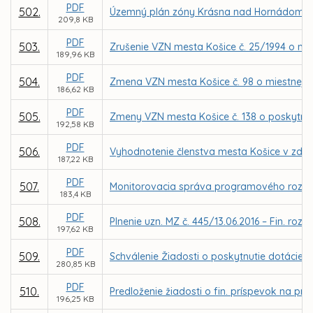
PDF
502.
Územný plán zóny Krásna nad Hornádom -
209,8 KB
PDF
503.
Zrušenie VZN mesta Košice č. 25/1994 o mi
189,96 KB
PDF
504.
Zmena VZN mesta Košice č. 98 o miestnej dan
186,62 KB
PDF
505.
Zmeny VZN mesta Košice č. 138 o poskytnut
192,58 KB
PDF
506.
Vyhodnotenie členstva mesta Košice v zdru
187,22 KB
PDF
507.
Monitorovacia správa programového rozpoč
183,4 KB
PDF
508.
Plnenie uzn. MZ č. 445/13.06.2016 – Fin. ro
197,62 KB
PDF
509.
Schválenie Žiadosti o poskytnutie dotácie 
280,85 KB
PDF
510.
Predloženie žiadosti o fin. príspevok na pr
196,25 KB