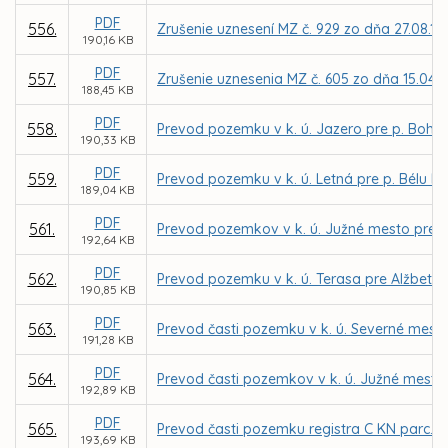
PDF
556.
Zrušenie uznesení MZ č. 929 zo dňa 27.08.199
190,16 KB
PDF
557.
Zrušenie uznesenia MZ č. 605 zo dňa 15.04.
188,45 KB
PDF
558.
Prevod pozemku v k. ú. Jazero pre p. Bohu
190,33 KB
PDF
559.
Prevod pozemku v k. ú. Letná pre p. Bélu Bo
189,04 KB
PDF
561.
Prevod pozemkov v k. ú. Južné mesto pre
192,64 KB
PDF
562.
Prevod pozemku v k. ú. Terasa pre Alžbetu
190,85 KB
PDF
563.
Prevod časti pozemku v k. ú. Severné mesto 
191,28 KB
PDF
564.
Prevod časti pozemkov v k. ú. Južné mesto n
192,89 KB
PDF
565.
Prevod časti pozemku registra C KN parc. č.
193,69 KB