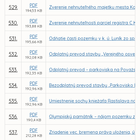
PDF
529.
Zverenie nehnuteľného majetku mesta Košice
194,53 KB
PDF
530.
Zverenie nehnuteľnosti parciel registra C KN
193,88 KB
PDF
531.
Odňatie časti pozemku v k. ú. Luník zo spr
195,66 KB
PDF
532.
Odplatný prevod stavby „Verejného osvetlen
192,08 KB
PDF
533.
Odplatný prevod – parkoviska na Považskej 
192,35 KB
PDF
534.
Bezodplatný prevod stavby „Parkovisko Buk
192,96 KB
PDF
535.
Umiestnenie sochy kniežaťa Rastislava na 
192,96 KB
PDF
536.
Olympijský pamätník – nájom pozemku z d
190,4 KB
PDF
537.
Zriadenie vec. bremena práva uloženia, údr
212,28 KB