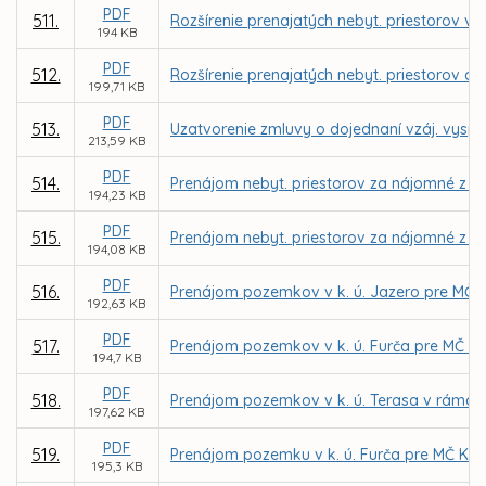
PDF
511.
Rozšírenie prenajatých nebyt. priestorov v 
194 KB
PDF
512.
Rozšírenie prenajatých nebyt. priestorov a
199,71 KB
PDF
513.
Uzatvorenie zmluvy o dojednaní vzáj. vyspor
213,59 KB
PDF
514.
Prenájom nebyt. priestorov za nájomné z dô
194,23 KB
PDF
515.
Prenájom nebyt. priestorov za nájomné z dô
194,08 KB
PDF
516.
Prenájom pozemkov v k. ú. Jazero pre MČ Ko
192,63 KB
PDF
517.
Prenájom pozemkov v k. ú. Furča pre MČ Koši
194,7 KB
PDF
518.
Prenájom pozemkov v k. ú. Terasa v rámci 
197,62 KB
PDF
519.
Prenájom pozemku v k. ú. Furča pre MČ Košic
195,3 KB