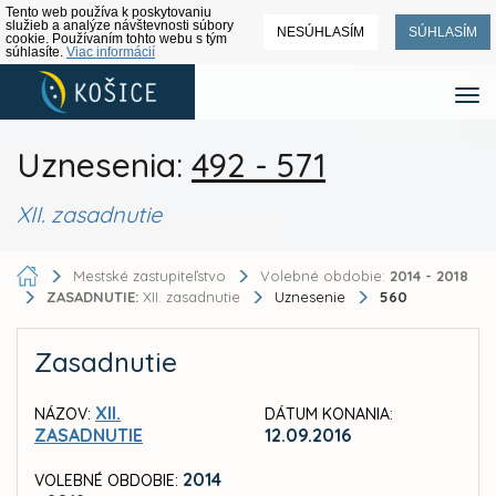
Tento web používa k poskytovaniu
služieb a analýze návštevnosti súbory
NESÚHLASÍM
SÚHLASÍM
cookie. Používaním tohto webu s tým
súhlasíte.
Viac informácií
Uznesenia:
492 - 571
XII. zasadnutie
Mestské zastupiteľstvo
Volebné obdobie:
2014 - 2018
ZASADNUTIE:
XII. zasadnutie
Uznesenie
560
Zasadnutie
XII.
NÁZOV:
DÁTUM KONANIA:
ZASADNUTIE
12.09.2016
2014
VOLEBNÉ OBDOBIE: