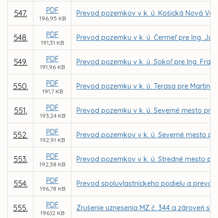
PDF
547.
Prevod pozemkov v k. ú. Košická Nová Ves
196,95 KB
PDF
548.
Prevod pozemku v k. ú. Čermeľ pre Ing. Já
191,31 KB
PDF
549.
Prevod pozemku v k. ú. Sokoľ pre Ing. Fran
191,96 KB
PDF
550.
Prevod pozemku v k. ú. Terasa pre Martina 
191,7 KB
PDF
551.
Prevod pozemku v k. ú. Severné mesto pre 
193,24 KB
PDF
552.
Prevod pozemkov v k. ú. Severné mesto pre 
192,91 KB
PDF
553.
Prevod pozemkov v k. ú. Stredné mesto pre
192,38 KB
PDF
554.
Prevod spoluvlastníckeho podielu a prevod
196,78 KB
PDF
555.
Zrušenie uznesenia MZ č. 344 a zároveň sc
196,12 KB