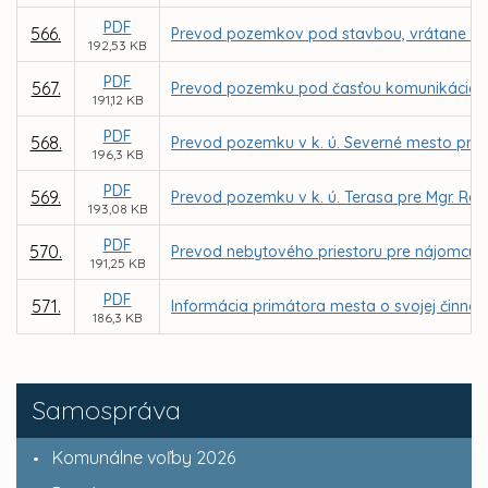
PDF
566.
Prevod pozemkov pod stavbou, vrátane priľah
192,53 KB
PDF
567.
Prevod pozemku pod časťou komunikácie v k.
191,12 KB
PDF
568.
Prevod pozemku v k. ú. Severné mesto pre 
196,3 KB
PDF
569.
Prevod pozemku v k. ú. Terasa pre Mgr. Ró
193,08 KB
PDF
570.
Prevod nebytového priestoru pre nájomcu MI
191,25 KB
PDF
571.
Informácia primátora mesta o svojej činnos
186,3 KB
Samospráva
Komunálne voľby 2026