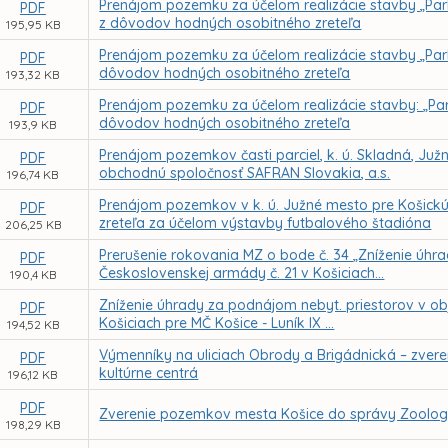
Prenájom pozemku za účelom realizácie stavby „Park
PDF
z dôvodov hodných osobitného zreteľa
195,95 KB
Prenájom pozemku za účelom realizácie stavby „Park
PDF
dôvodov hodných osobitného zreteľa
193,32 KB
Prenájom pozemku za účelom realizácie stavby: „Park
PDF
dôvodov hodných osobitného zreteľa
193,9 KB
Prenájom pozemkov časti parciel, k. ú. Skladná, Ju
PDF
obchodnú spoločnosť SAFRAN Slovakia, a.s.
196,74 KB
Prenájom pozemkov v k. ú. Južné mesto pre Košickú
PDF
zreteľa za účelom výstavby futbalového štadióna
206,25 KB
Prerušenie rokovania MZ o bode č. 34 „Zníženie úhra
PDF
Československej armády č. 21 v Košiciach...
190,4 KB
Zníženie úhrady za podnájom nebyt. priestorov v obje
PDF
Košiciach pre MČ Košice - Luník IX ...
194,52 KB
Výmenníky na uliciach Obrody a Brigádnická – zvere
PDF
kultúrne centrá
196,12 KB
PDF
Zverenie pozemkov mesta Košice do správy Zoologi
198,29 KB