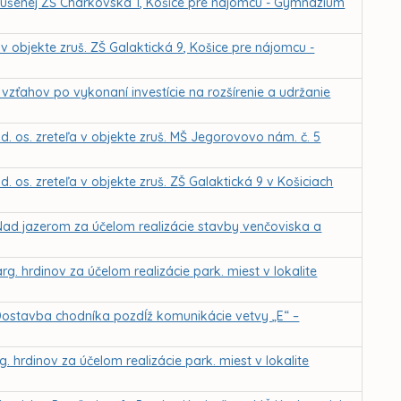
 zrušenej ZŠ Charkovská 1, Košice pre nájomcu - Gymnázium
v objekte zruš. ZŠ Galaktická 9, Košice pre nájomcu -
vzťahov po vykonaní investície na rozšírenie a udržanie
. os. zreteľa v objekte zruš. MŠ Jegorovovo nám. č. 5
 os. zreteľa v objekte zruš. ZŠ Galaktická 9 v Košiciach
Nad jazerom za účelom realizácie stavby venčoviska a
. hrdinov za účelom realizácie park. miest v lokalite
Dostavba chodníka pozdĺž komunikácie vetvy „E“ –
 hrdinov za účelom realizácie park. miest v lokalite