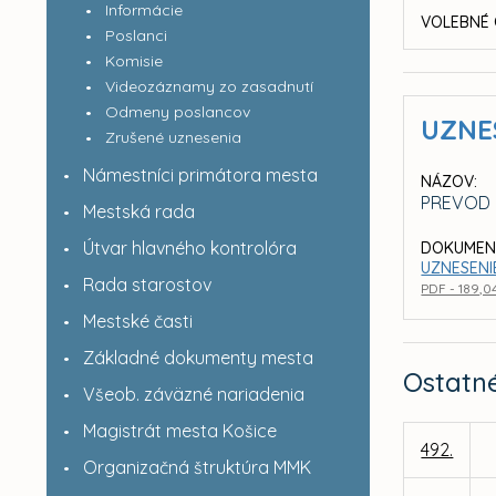
Informácie
VOLEBNÉ 
Poslanci
Komisie
Videozáznamy zo zasadnutí
Odmeny poslancov
UZNE
Zrušené uznesenia
Námestníci primátora mesta
NÁZOV:
PREVOD P
Mestská rada
Útvar hlavného kontrolóra
DOKUMEN
UZNESENI
Rada starostov
PDF - 189,0
Mestské časti
Základné dokumenty mesta
Ostatn
Všeob. záväzné nariadenia
Magistrát mesta Košice
492.
Organizačná štruktúra MMK