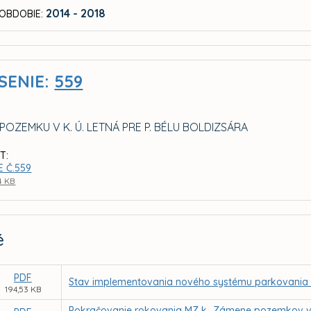
2014 - 2018
OBDOBIE:
SENIE:
559
OZEMKU V K. Ú. LETNÁ PRE P. BÉLU BOLDIZSÁRA
T:
E Č.559
4 KB
é
PDF
Stav implementovania nového systému parkovania v r
194,53 KB
Pokračovanie rokovania MZ k „Zámene pozemkov v 