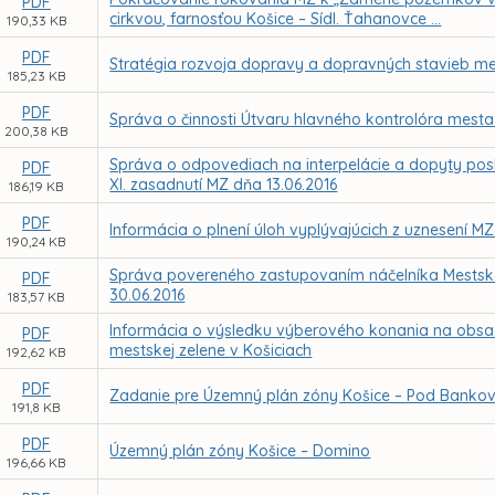
PDF
cirkvou, farnosťou Košice – Sídl. Ťahanovce ...
190,33 KB
PDF
Stratégia rozvoja dopravy a dopravných stavieb me
185,23 KB
PDF
Správa o činnosti Útvaru hlavného kontrolóra mesta
200,38 KB
Správa o odpovediach na interpelácie a dopyty pos
PDF
XI. zasadnutí MZ dňa 13.06.2016
186,19 KB
PDF
Informácia o plnení úloh vyplývajúcich z uznesení M
190,24 KB
Správa povereného zastupovaním náčelníka Mestskej 
PDF
30.06.2016
183,57 KB
Informácia o výsledku výberového konania na obsade
PDF
mestskej zelene v Košiciach
192,62 KB
PDF
Zadanie pre Územný plán zóny Košice – Pod Bank
191,8 KB
PDF
Územný plán zóny Košice – Domino
196,66 KB