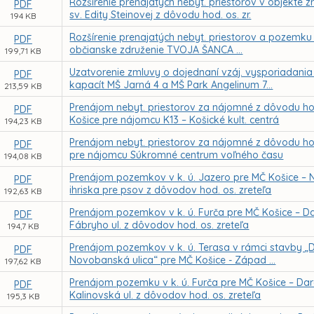
Rozšírenie prenajatých nebyt. priestorov v objekte
PDF
sv. Edity Steinovej z dôvodu hod. os. zr.
194 KB
Rozšírenie prenajatých nebyt. priestorov a pozemku 
PDF
občianske združenie TVOJA ŠANCA ...
199,71 KB
Uzatvorenie zmluvy o dojednaní vzáj. vysporiadania 
PDF
kapacít MŠ Jarná 4 a MŠ Park Angelinum 7...
213,59 KB
Prenájom nebyt. priestorov za nájomné z dôvodu hod
PDF
Košice pre nájomcu K13 – Košické kult. centrá
194,23 KB
Prenájom nebyt. priestorov za nájomné z dôvodu hod.
PDF
pre nájomcu Súkromné centrum voľného času
194,08 KB
Prenájom pozemkov v k. ú. Jazero pre MČ Košice – 
PDF
ihriska pre psov z dôvodov hod. os. zreteľa
192,63 KB
Prenájom pozemkov v k. ú. Furča pre MČ Košice – Darg
PDF
Fábryho ul. z dôvodov hod. os. zreteľa
194,7 KB
Prenájom pozemkov v k. ú. Terasa v rámci stavby „
PDF
Novobanská ulica“ pre MČ Košice - Západ ...
197,62 KB
Prenájom pozemku v k. ú. Furča pre MČ Košice – Darg.
PDF
Kalinovská ul. z dôvodov hod. os. zreteľa
195,3 KB