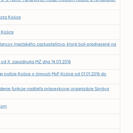
sta Košice
 Košice
lancov mestského zastupiteľstva, ktoré boli prednesené na
Z od X. zasadnutia MZ dňa 14.03.2016
polície Košice o činnosti MsP Košice od 01.01.2016 do
nie funkcie riaditeľa príspevkovej organizácie Správa
ovom