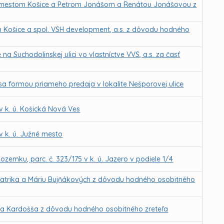
 mestom Košice a Petrom Jonášom a Renátou Jonášovou z
 Košice a spol. VSH development, a.s. z dôvodu hodného
 Suchodolinskej ulici vo vlastníctve VVS, a.s. za časť
sa formou priameho predaja v lokalite Nešporovej ulice
 k. ú. Košická Nová Ves
 k. ú. Južné mesto
zemku, parc. č. 323/175 v k. ú. Jazero v podiele 1/4
Patrika a Máriu Bujňákových z dôvodu hodného osobitného
iela Kardošša z dôvodu hodného osobitného zreteľa