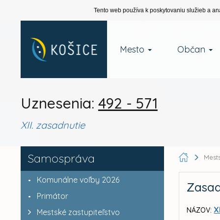
Tento web používa k poskytovaniu služieb a an
Mesto
Občan
Uznesenia:
492 - 571
XII. zasadnutie
Samospráva
Mests
Komunálne voľby 2026
Zasad
Primátor
X
NÁZOV:
Mestské zastupiteľstvo