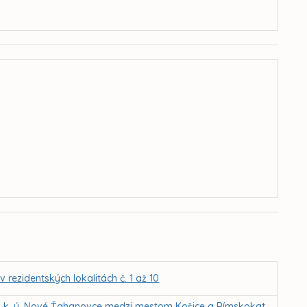
ezidentských lokalitách č. 1 až 10
k. ú. Nové Ťahanovce medzi mestom Košice a Rímskokat.