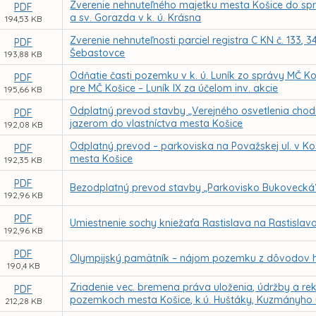
Zverenie nehnuteľného majetku mesta Košice do sprá
PDF
a sv. Gorazda v k. ú. Krásna
194,53 KB
Zverenie nehnuteľnosti parciel registra C KN č. 133, 
PDF
Šebastovce
193,88 KB
Odňatie časti pozemku v k. ú. Luník zo správy MČ 
PDF
pre MČ Košice – Luník IX za účelom inv. akcie
195,66 KB
Odplatný prevod stavby „Verejného osvetlenia chodní
PDF
jazerom do vlastníctva mesta Košice
192,08 KB
Odplatný prevod – parkoviska na Považskej ul. v Koš
PDF
mesta Košice
192,35 KB
PDF
Bezodplatný prevod stavby „Parkovisko Bukovecká“ o
192,96 KB
PDF
Umiestnenie sochy kniežaťa Rastislava na Rastislav
192,96 KB
PDF
Olympijský pamätník – nájom pozemku z dôvodov h
190,4 KB
Zriadenie vec. bremena práva uloženia, údržby a reko
PDF
pozemkoch mesta Košice, k.ú. Huštáky, Kuzmányho 
212,28 KB