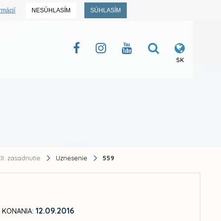
rmácií
NESÚHLASÍM
SÚHLASÍM
SK
II. zasadnutie
Uznesenie
559
12.09.2016
 KONANIA: