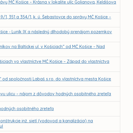
vy MČ Košice – Krásna v lokalite ulíc Golianova, Keldišova
349/1, 351 a 354/1, k. ú. Šebastovce do správy MČ Košice –
Košice - Luník IX a následný dlhodobý prenájom pozemkov
kov na Baltickej ul. v Košiciach“ od MČ Košice – Nad
iciach vo vlastníctve MČ Košice – Západ do vlastníctva
d spoločnosti Labaš s.r.o. do vlastníctva mesta Košice
ovu ulicu – nájom z dôvodov hodných osobitného zreteľa
odných osobitného zreteľa
nštrukcie inž. sietí (vodovod a kanalizácia) na
ul