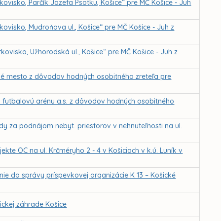
ovisko, Parčík Jozefa Psotku, Košice“ pre MČ Košice - Juh
ovisko, Mudroňova ul., Košice“ pre MČ Košice - Juh z
ovisko, Užhorodská ul., Košice“ pre MČ Košice - Juh z
žné mesto z dôvodov hodných osobitného zreteľa pre
 futbalovú arénu a.s. z dôvodov hodných osobitného
dy za podnájom nebyt. priestorov v nehnuteľnosti na ul.
kte OC na ul. Krčméryho 2 - 4 v Košiciach v k.ú. Luník v
nie do správy príspevkovej organizácie K 13 – Košické
ckej záhrade Košice