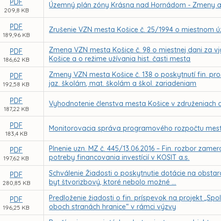
PDF
Územný plán zóny Krásna nad Hornádom - Zmeny a
209,8 KB
PDF
Zrušenie VZN mesta Košice č. 25/1994 o miestnom ú
189,96 KB
Zmena VZN mesta Košice č. 98 o miestnej dani za vj
PDF
Košice a o režime užívania hist. časti mesta
186,62 KB
Zmeny VZN mesta Košice č. 138 o poskytnutí fin. p
PDF
jaz. školám, mat. školám a škol. zariadeniam
192,58 KB
PDF
Vyhodnotenie členstva mesta Košice v združeniach a
187,22 KB
PDF
Monitorovacia správa programového rozpočtu mesta
183,4 KB
Plnenie uzn. MZ č. 445/13.06.2016 – Fin. rozbor zam
PDF
potreby financovania investícií v KOSIT a.s.
197,62 KB
Schválenie Žiadosti o poskytnutie dotácie na obsta
PDF
byt štvorizbový, ktoré nebolo možné ...
280,85 KB
Predloženie žiadosti o fin. príspevok na projekt „Sp
PDF
oboch stranách hranice“ v rámci výzvy
196,25 KB