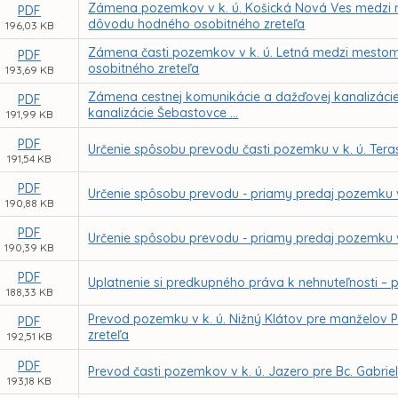
Zámena pozemkov v k. ú. Košická Nová Ves medzi
PDF
dôvodu hodného osobitného zreteľa
196,03 KB
Zámena časti pozemkov v k. ú. Letná medzi mestom
PDF
osobitného zreteľa
193,69 KB
Zámena cestnej komunikácie a dažďovej kanalizácie na
PDF
kanalizácie Šebastovce ...
191,99 KB
PDF
Určenie spôsobu prevodu časti pozemku v k. ú. Tera
191,54 KB
PDF
Určenie spôsobu prevodu - priamy predaj pozemku v
190,88 KB
PDF
Určenie spôsobu prevodu - priamy predaj pozemku v
190,39 KB
PDF
Uplatnenie si predkupného práva k nehnuteľnosti – po
188,33 KB
Prevod pozemku v k. ú. Nižný Klátov pre manželov 
PDF
zreteľa
192,51 KB
PDF
Prevod časti pozemkov v k. ú. Jazero pre Bc. Gabr
193,18 KB