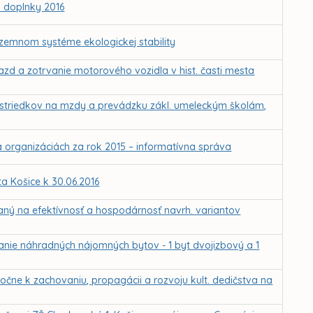
 doplnky 2016
zemnom systéme ekologickej stability
azd a zotrvanie motorového vozidla v hist. časti mesta
rostriedkov na mzdy a prevádzku zákl. umeleckým školám,
 organizáciách za rok 2015 – informatívna správa
 Košice k 30.06.2016
eraný na efektívnosť a hospodárnosť navrh. variantov
ranie náhradných nájomných bytov - 1 byt dvojizbový a 1
oločne k zachovaniu, propagácii a rozvoju kult. dedičstva na