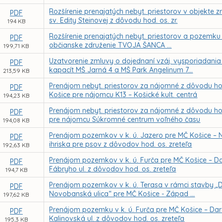
Rozšírenie prenajatých nebyt. priestorov v objekte
PDF
sv. Edity Steinovej z dôvodu hod. os. zr.
194 KB
Rozšírenie prenajatých nebyt. priestorov a pozemku 
PDF
občianske združenie TVOJA ŠANCA ...
199,71 KB
Uzatvorenie zmluvy o dojednaní vzáj. vysporiadania 
PDF
kapacít MŠ Jarná 4 a MŠ Park Angelinum 7...
213,59 KB
Prenájom nebyt. priestorov za nájomné z dôvodu hod
PDF
Košice pre nájomcu K13 – Košické kult. centrá
194,23 KB
Prenájom nebyt. priestorov za nájomné z dôvodu hod.
PDF
pre nájomcu Súkromné centrum voľného času
194,08 KB
Prenájom pozemkov v k. ú. Jazero pre MČ Košice – 
PDF
ihriska pre psov z dôvodov hod. os. zreteľa
192,63 KB
Prenájom pozemkov v k. ú. Furča pre MČ Košice – Darg
PDF
Fábryho ul. z dôvodov hod. os. zreteľa
194,7 KB
Prenájom pozemkov v k. ú. Terasa v rámci stavby „
PDF
Novobanská ulica“ pre MČ Košice - Západ ...
197,62 KB
Prenájom pozemku v k. ú. Furča pre MČ Košice – Darg.
PDF
Kalinovská ul. z dôvodov hod. os. zreteľa
195,3 KB