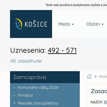
Tento web používa k poskytovaniu služieb a an
Mesto
Občan
Uznesenia:
492 - 571
XII. zasadnutie
Samospráva
Mests
Komunálne voľby 2026
Zasad
Primátor
X
NÁZOV:
Mestské zastupiteľstvo