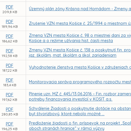
PDF
Územný plán zóny Krásna nad Hornádom - Zmeny a
209,8 KB
PDF
Zrušenie VZN mesta Košice č. 25/1994 o miestnom ú
189,96 KB
Zmena VZN mesta Košice č. 98 o miestnej dani za vj
PDF
Košice a o režime užívania hist. časti mesta
186,62 KB
Zmeny VZN mesta Košice č. 138 o poskytnutí fin. p
PDF
jaz. školám, mat. školám a škol. zariadeniam
192,58 KB
PDF
Vyhodnotenie členstva mesta Košice v združeniach a
187,22 KB
PDF
Monitorovacia správa programového rozpočtu mesta
183,4 KB
Plnenie uzn. MZ č. 445/13.06.2016 – Fin. rozbor zam
PDF
potreby financovania investícií v KOSIT a.s.
197,62 KB
Schválenie Žiadosti o poskytnutie dotácie na obsta
PDF
byt štvorizbový, ktoré nebolo možné ...
280,85 KB
Predloženie žiadosti o fin. príspevok na projekt „Sp
PDF
oboch stranách hranice“ v rámci výzvy
196,25 KB