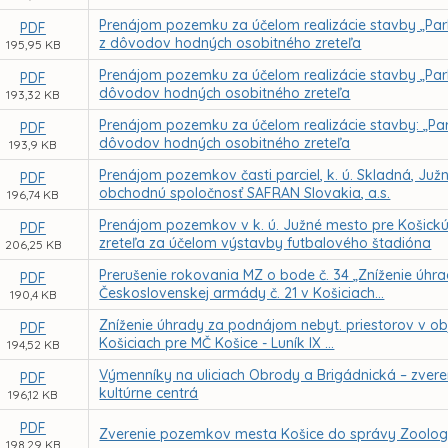
Prenájom pozemku za účelom realizácie stavby „Park
PDF
z dôvodov hodných osobitného zreteľa
195,95 KB
Prenájom pozemku za účelom realizácie stavby „Park
PDF
dôvodov hodných osobitného zreteľa
193,32 KB
Prenájom pozemku za účelom realizácie stavby: „Park
PDF
dôvodov hodných osobitného zreteľa
193,9 KB
Prenájom pozemkov časti parciel, k. ú. Skladná, Ju
PDF
obchodnú spoločnosť SAFRAN Slovakia, a.s.
196,74 KB
Prenájom pozemkov v k. ú. Južné mesto pre Košickú
PDF
zreteľa za účelom výstavby futbalového štadióna
206,25 KB
Prerušenie rokovania MZ o bode č. 34 „Zníženie úhra
PDF
Československej armády č. 21 v Košiciach...
190,4 KB
Zníženie úhrady za podnájom nebyt. priestorov v obje
PDF
Košiciach pre MČ Košice - Luník IX ...
194,52 KB
Výmenníky na uliciach Obrody a Brigádnická – zvere
PDF
kultúrne centrá
196,12 KB
PDF
Zverenie pozemkov mesta Košice do správy Zoologi
198,29 KB