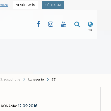
rmácií
NESÚHLASÍM
SÚHLASÍM
SK
II. zasadnutie
Uznesenie
531
12.09.2016
 KONANIA: