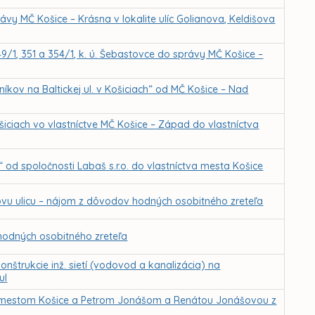
vy MČ Košice – Krásna v lokalite ulíc Golianova, Keldišova
349/1, 351 a 354/1, k. ú. Šebastovce do správy MČ Košice –
kov na Baltickej ul. v Košiciach“ od MČ Košice – Nad
iciach vo vlastníctve MČ Košice – Západ do vlastníctva
d spoločnosti Labaš s.r.o. do vlastníctva mesta Košice
ovu ulicu – nájom z dôvodov hodných osobitného zreteľa
odných osobitného zreteľa
nštrukcie inž. sietí (vodovod a kanalizácia) na
ul
 mestom Košice a Petrom Jonášom a Renátou Jonášovou z