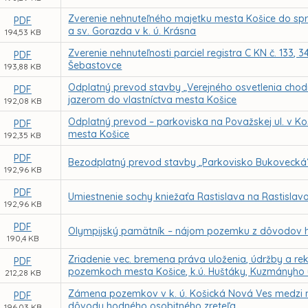
Zverenie nehnuteľného majetku mesta Košice do sprá
PDF
a sv. Gorazda v k. ú. Krásna
194,53 KB
Zverenie nehnuteľnosti parciel registra C KN č. 133, 
PDF
Šebastovce
193,88 KB
Odplatný prevod stavby „Verejného osvetlenia chodní
PDF
jazerom do vlastníctva mesta Košice
192,08 KB
Odplatný prevod – parkoviska na Považskej ul. v Koš
PDF
mesta Košice
192,35 KB
PDF
Bezodplatný prevod stavby „Parkovisko Bukovecká“ o
192,96 KB
PDF
Umiestnenie sochy kniežaťa Rastislava na Rastislav
192,96 KB
PDF
Olympijský pamätník – nájom pozemku z dôvodov h
190,4 KB
Zriadenie vec. bremena práva uloženia, údržby a reko
PDF
pozemkoch mesta Košice, k.ú. Huštáky, Kuzmányho 
212,28 KB
Zámena pozemkov v k. ú. Košická Nová Ves medzi
PDF
dôvodu hodného osobitného zreteľa
196,03 KB