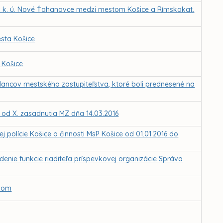
k. ú. Nové Ťahanovce medzi mestom Košice a Rímskokat.
sta Košice
 Košice
lancov mestského zastupiteľstva, ktoré boli prednesené na
Z od X. zasadnutia MZ dňa 14.03.2016
polície Košice o činnosti MsP Košice od 01.01.2016 do
nie funkcie riaditeľa príspevkovej organizácie Správa
ovom