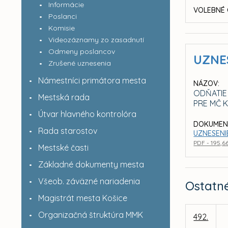
Informácie
VOLEBNÉ 
Poslanci
Komisie
Videozáznamy zo zasadnutí
Odmeny poslancov
UZNE
Zrušené uznesenia
Námestníci primátora mesta
NÁZOV:
ODŇATIE
Mestská rada
PRE MČ K
Útvar hlavného kontrolóra
DOKUMEN
Rada starostov
UZNESENIE
PDF - 195,6
Mestské časti
Základné dokumenty mesta
Všeob. záväzné nariadenia
Ostatn
Magistrát mesta Košice
Organizačná štruktúra MMK
492.