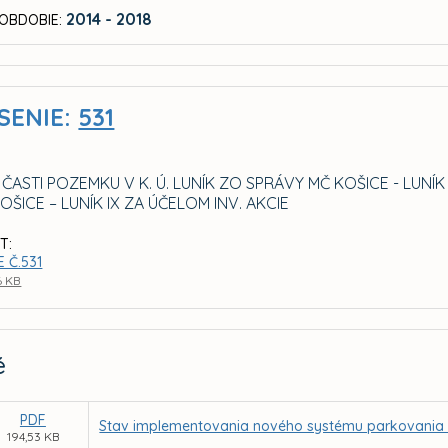
2014 - 2018
OBDOBIE:
SENIE:
531
 ČASTI POZEMKU V K. Ú. LUNÍK ZO SPRÁVY MČ KOŠICE - L
OŠICE – LUNÍK IX ZA ÚČELOM INV. AKCIE
T:
 Č.531
6 KB
é
PDF
Stav implementovania nového systému parkovania v r
194,53 KB