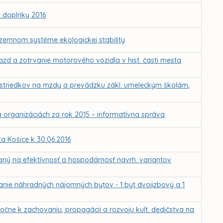
 doplnky 2016
zemnom systéme ekologickej stability
azd a zotrvanie motorového vozidla v hist. časti mesta
rostriedkov na mzdy a prevádzku zákl. umeleckým školám,
 organizáciách za rok 2015 – informatívna správa
 Košice k 30.06.2016
eraný na efektívnosť a hospodárnosť navrh. variantov
ranie náhradných nájomných bytov - 1 byt dvojizbový a 1
oločne k zachovaniu, propagácii a rozvoju kult. dedičstva na