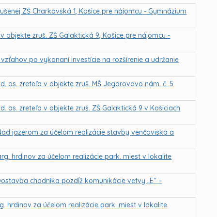
 zrušenej ZŠ Charkovská 1, Košice pre nájomcu - Gymnázium
v objekte zruš. ZŠ Galaktická 9, Košice pre nájomcu -
vzťahov po vykonaní investície na rozšírenie a udržanie
. os. zreteľa v objekte zruš. MŠ Jegorovovo nám. č. 5
 os. zreteľa v objekte zruš. ZŠ Galaktická 9 v Košiciach
Nad jazerom za účelom realizácie stavby venčoviska a
. hrdinov za účelom realizácie park. miest v lokalite
Dostavba chodníka pozdĺž komunikácie vetvy „E“ –
 hrdinov za účelom realizácie park. miest v lokalite