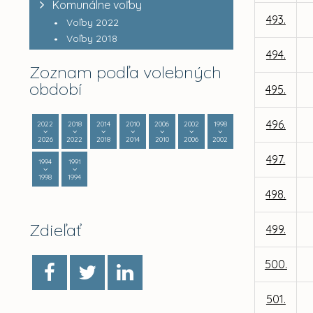
Komunálne voľby
493.
Voľby 2022
Voľby 2018
494.
Zoznam podľa volebných
období
495.
496.
2022
2018
2014
2010
2006
2002
1998
2026
2022
2018
2014
2010
2006
2002
497.
1994
1991
1998
1994
498.
Zdieľať
499.
500.
501.