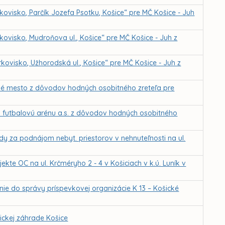
ovisko, Parčík Jozefa Psotku, Košice“ pre MČ Košice - Juh
ovisko, Mudroňova ul., Košice“ pre MČ Košice - Juh z
ovisko, Užhorodská ul., Košice“ pre MČ Košice - Juh z
žné mesto z dôvodov hodných osobitného zreteľa pre
 futbalovú arénu a.s. z dôvodov hodných osobitného
dy za podnájom nebyt. priestorov v nehnuteľnosti na ul.
kte OC na ul. Krčméryho 2 - 4 v Košiciach v k.ú. Luník v
nie do správy príspevkovej organizácie K 13 – Košické
ckej záhrade Košice