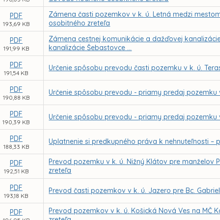
Zámena časti pozemkov v k. ú. Letná medzi mestom
PDF
osobitného zreteľa
193,69 KB
Zámena cestnej komunikácie a dažďovej kanalizácie na
PDF
kanalizácie Šebastovce ...
191,99 KB
PDF
Určenie spôsobu prevodu časti pozemku v k. ú. Tera
191,54 KB
PDF
Určenie spôsobu prevodu - priamy predaj pozemku v
190,88 KB
PDF
Určenie spôsobu prevodu - priamy predaj pozemku v
190,39 KB
PDF
Uplatnenie si predkupného práva k nehnuteľnosti – po
188,33 KB
Prevod pozemku v k. ú. Nižný Klátov pre manželov 
PDF
zreteľa
192,51 KB
PDF
Prevod časti pozemkov v k. ú. Jazero pre Bc. Gabr
193,18 KB
Prevod pozemkov v k. ú. Košická Nová Ves na MČ K
PDF
zreteľa