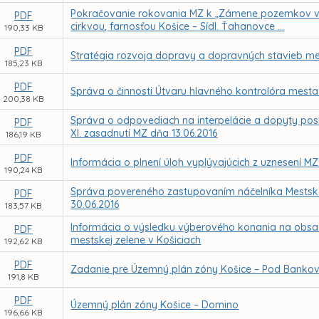
Pokračovanie rokovania MZ k „Zámene pozemkov v 
PDF
cirkvou, farnosťou Košice – Sídl. Ťahanovce ...
190,33 KB
PDF
Stratégia rozvoja dopravy a dopravných stavieb me
185,23 KB
PDF
Správa o činnosti Útvaru hlavného kontrolóra mesta
200,38 KB
Správa o odpovediach na interpelácie a dopyty pos
PDF
XI. zasadnutí MZ dňa 13.06.2016
186,19 KB
PDF
Informácia o plnení úloh vyplývajúcich z uznesení M
190,24 KB
Správa povereného zastupovaním náčelníka Mestskej 
PDF
30.06.2016
183,57 KB
Informácia o výsledku výberového konania na obsade
PDF
mestskej zelene v Košiciach
192,62 KB
PDF
Zadanie pre Územný plán zóny Košice – Pod Bank
191,8 KB
PDF
Územný plán zóny Košice – Domino
196,66 KB