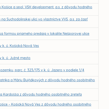
 Košice a spol. VSH development, a.s. z dôvodu hodného
 Suchodolinskej ulici vo vlastníctve VVS, a.s. za časť
sa formou priameho predaja v lokalite Nešporovej ulice
 k. ú. Košická Nová Ves
 k. ú. Južné mesto
zemku, parc. č. 323/175 v k. ú. Jazero v podiele 1/4
Patrika a Máriu Bujňákových z dôvodu hodného osobitného
iela Kardošša z dôvodu hodného osobitného zreteľa
ošice – Košická Nová Ves z dôvodu hodného osobitného