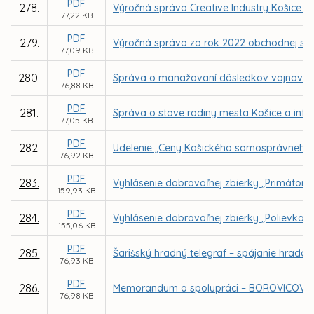
PDF
278.
Výročná správa Creative Industry Košice n.
77,22 KB
PDF
279.
Výročná správa za rok 2022 obchodnej spol
77,09 KB
PDF
280.
Správa o manažovaní dôsledkov vojnového
76,88 KB
PDF
281.
Správa o stave rodiny mesta Košice a info
77,05 KB
PDF
282.
Udelenie „Ceny Košického samosprávneho 
76,92 KB
PDF
283.
Vyhlásenie dobrovoľnej zbierky „Primátors
159,93 KB
PDF
284.
Vyhlásenie dobrovoľnej zbierky „Polievka s
155,06 KB
PDF
285.
Šarišský hradný telegraf – spájanie hrado
76,93 KB
PDF
286.
Memorandum o spolupráci – BOROVICOVÝ
76,98 KB