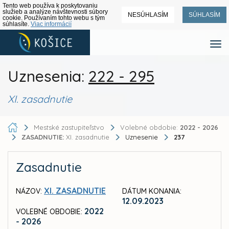
Tento web používa k poskytovaniu
služieb a analýze návštevnosti súbory
NESÚHLASÍM
SÚHLASÍM
cookie. Používaním tohto webu s tým
súhlasíte.
Viac informácií
Uznesenia:
222 - 295
XI. zasadnutie
Mestské zastupiteľstvo
Volebné obdobie:
2022 - 2026
ZASADNUTIE:
XI. zasadnutie
Uznesenie
237
Zasadnutie
XI. ZASADNUTIE
NÁZOV:
DÁTUM KONANIA:
12.09.2023
2022
VOLEBNÉ OBDOBIE:
- 2026