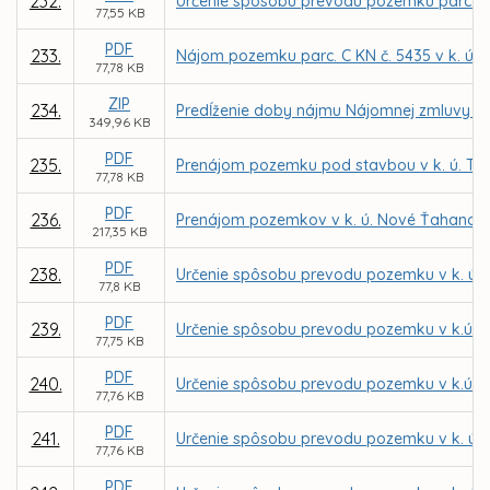
232.
Určenie spôsobu prevodu pozemku parc. C KN 
77,55 KB
PDF
233.
Nájom pozemku parc. C KN č. 5435 v k. ú. 
77,78 KB
ZIP
234.
Predĺženie doby nájmu Nájomnej zmluvy č.
349,96 KB
PDF
235.
Prenájom pozemku pod stavbou v k. ú. Ter
77,78 KB
PDF
236.
Prenájom pozemkov v k. ú. Nové Ťahanovce 
217,35 KB
PDF
238.
Určenie spôsobu prevodu pozemku v k. ú. 
77,8 KB
PDF
239.
Určenie spôsobu prevodu pozemku v k.ú. S
77,75 KB
PDF
240.
Určenie spôsobu prevodu pozemku v k.ú. S
77,76 KB
PDF
241.
Určenie spôsobu prevodu pozemku v k. ú. 
77,76 KB
PDF