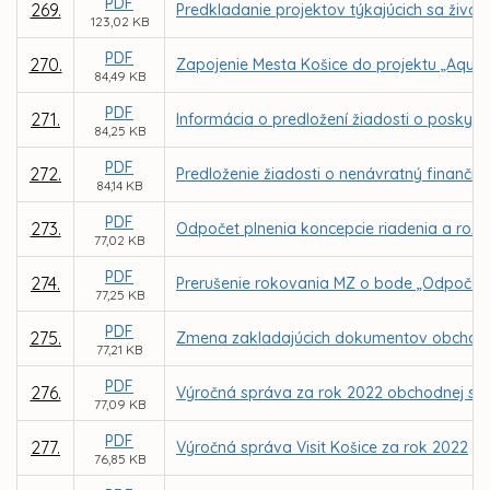
PDF
269.
Predkladanie projektov týkajúcich sa živo
123,02 KB
PDF
270.
Zapojenie Mesta Košice do projektu „AquaU
84,49 KB
PDF
271.
Informácia o predložení žiadosti o poskyt
84,25 KB
PDF
272.
Predloženie žiadosti o nenávratný finančn
84,14 KB
PDF
273.
Odpočet plnenia koncepcie riadenia a rozvo
77,02 KB
PDF
274.
Prerušenie rokovania MZ o bode „Odpočet pl
77,25 KB
PDF
275.
Zmena zakladajúcich dokumentov obchodnej 
77,21 KB
PDF
276.
Výročná správa za rok 2022 obchodnej spol
77,09 KB
PDF
277.
Výročná správa Visit Košice za rok 2022
76,85 KB