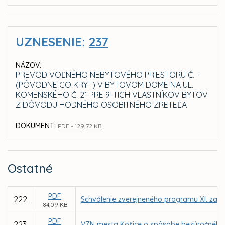
UZNESENIE:
237
NÁZOV:
PREVOD VOĽNÉHO NEBYTOVÉHO PRIESTORU Č. -
(PÔVODNE CO KRYT) V BYTOVOM DOME NA UL.
KOMENSKÉHO Č. 21 PRE 9-TICH VLASTNÍKOV BYTOV
Z DÔVODU HODNÉHO OSOBITNÉHO ZRETEĽA
DOKUMENT:
PDF - 129,72 KB
Ostatné
PDF
222.
Schválenie zverejneného programu XI. zasa
84,09 KB
PDF
223.
VZN mesta Košice o spôsobe bezúročného 