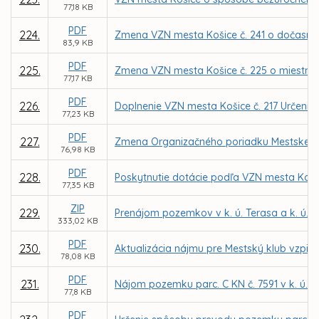
77,18 KB
PDF
224.
Zmena VZN mesta Košice č. 241 o dočasn
83,9 KB
PDF
225.
Zmena VZN mesta Košice č. 225 o miestnej 
77,17 KB
PDF
226.
Doplnenie VZN mesta Košice č. 217 Určenie ď
77,23 KB
PDF
227.
Zmena Organizačného poriadku Mestskej po
76,98 KB
PDF
228.
Poskytnutie dotácie podľa VZN mesta Koši
77,35 KB
ZIP
229.
Prenájom pozemkov v k. ú. Terasa a k. ú. 
333,02 KB
PDF
230.
Aktualizácia nájmu pre Mestský klub vzpie
78,08 KB
PDF
231.
Nájom pozemku parc. C KN č. 7591 v k. ú. Kr
77,8 KB
PDF