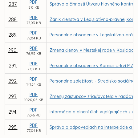
PDF
287.
Správa o činnosti Útvaru hlavného kontrol
87,1 KB
PDF
288.
Zánik členstva v Legislatívno-právnej komis
77,03 KB
PDF
289.
Personálne obsadenie v Legislatívno-právne
77,04 KB
PDF
290.
Zmena členov v Mestskej rade v Košiciach
76,95 KB
PDF
291.
Personálne obsadenie v Komisii cirkví MZ v
77,17 KB
PDF
292.
Personálne záležitosti - Stredisko sociál
141,54 KB
PDF
293.
Zmeny zástupcov zriaďovateľa v radách škô
1020,05 KB
PDF
294.
Informácia o plnení úloh vyplývajúcich z u
77,46 KB
PDF
295.
Správa o odpovediach na interpelácie a do
77,04 KB