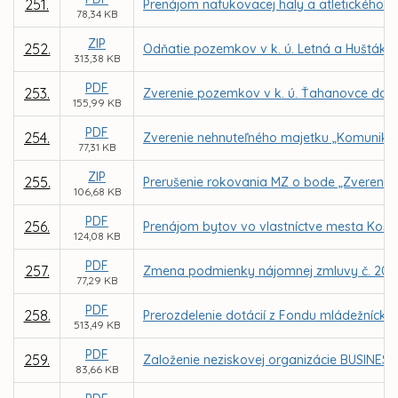
251.
Prenájom nafukovacej haly a atletického a
78,34 KB
ZIP
252.
Odňatie pozemkov v k. ú. Letná a Huštáky 
313,38 KB
PDF
253.
Zverenie pozemkov v k. ú. Ťahanovce do s
155,99 KB
PDF
254.
Zverenie nehnuteľného majetku „Komunikácia
77,31 KB
ZIP
255.
Prerušenie rokovania MZ o bode „Zverenie n
106,68 KB
PDF
256.
Prenájom bytov vo vlastníctve mesta Košic
124,08 KB
PDF
257.
Zmena podmienky nájomnej zmluvy č. 20200
77,29 KB
PDF
258.
Prerozdelenie dotácií z Fondu mládežnícke
513,49 KB
PDF
259.
Založenie neziskovej organizácie BUSINESS 
83,66 KB