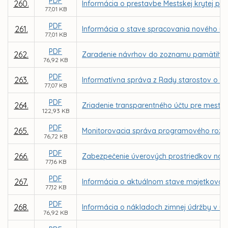
PDF
260.
Informácia o prestavbe Mestskej krytej pl
77,01 KB
PDF
261.
Informácia o stave spracovania nového ú
77,01 KB
PDF
262.
Zaradenie návrhov do zoznamu pamätihod
76,92 KB
PDF
263.
Informatívna správa z Rady starostov o s
77,07 KB
PDF
264.
Zriadenie transparentného účtu pre mesto
122,93 KB
PDF
265.
Monitorovacia správa programového rozpo
76,72 KB
PDF
266.
Zabezpečenie úverových prostriedkov na 
77,16 KB
PDF
267.
Informácia o aktuálnom stave majetkovopráv
77,12 KB
PDF
268.
Informácia o nákladoch zimnej údržby v u
76,92 KB