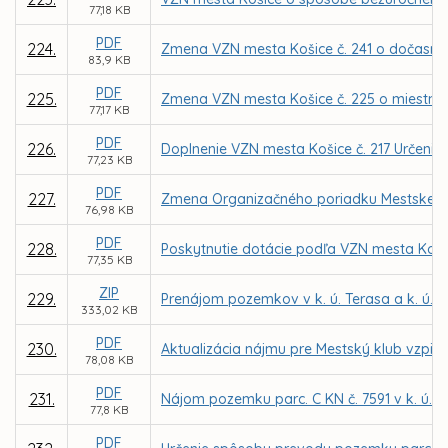
77,18 KB
PDF
224.
Zmena VZN mesta Košice č. 241 o dočasn
83,9 KB
PDF
225.
Zmena VZN mesta Košice č. 225 o miestnej 
77,17 KB
PDF
226.
Doplnenie VZN mesta Košice č. 217 Určenie ď
77,23 KB
PDF
227.
Zmena Organizačného poriadku Mestskej po
76,98 KB
PDF
228.
Poskytnutie dotácie podľa VZN mesta Koši
77,35 KB
ZIP
229.
Prenájom pozemkov v k. ú. Terasa a k. ú. 
333,02 KB
PDF
230.
Aktualizácia nájmu pre Mestský klub vzpie
78,08 KB
PDF
231.
Nájom pozemku parc. C KN č. 7591 v k. ú. Kr
77,8 KB
PDF