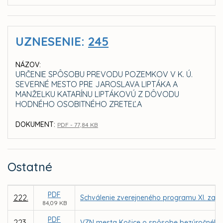
UZNESENIE:
245
NÁZOV:
URČENIE SPÔSOBU PREVODU POZEMKOV V K. Ú.
SEVERNÉ MESTO PRE JAROSLAVA LIPTÁKA A
MANŽELKU KATARÍNU LIPTÁKOVÚ Z DÔVODU
HODNÉHO OSOBITNÉHO ZRETEĽA
DOKUMENT:
PDF - 77,84 KB
Ostatné
PDF
222.
Schválenie zverejneného programu XI. zasa
84,09 KB
PDF
223.
VZN mesta Košice o spôsobe bezúročného 