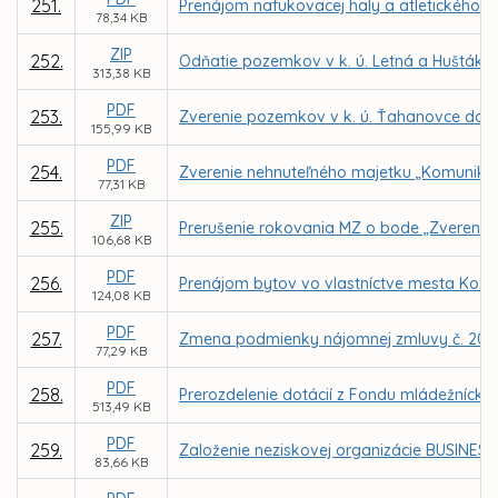
251.
Prenájom nafukovacej haly a atletického a
78,34 KB
ZIP
252.
Odňatie pozemkov v k. ú. Letná a Huštáky 
313,38 KB
PDF
253.
Zverenie pozemkov v k. ú. Ťahanovce do s
155,99 KB
PDF
254.
Zverenie nehnuteľného majetku „Komunikácia
77,31 KB
ZIP
255.
Prerušenie rokovania MZ o bode „Zverenie n
106,68 KB
PDF
256.
Prenájom bytov vo vlastníctve mesta Košic
124,08 KB
PDF
257.
Zmena podmienky nájomnej zmluvy č. 20200
77,29 KB
PDF
258.
Prerozdelenie dotácií z Fondu mládežnícke
513,49 KB
PDF
259.
Založenie neziskovej organizácie BUSINESS 
83,66 KB