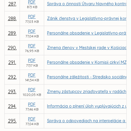
PDF
287.
Správa o činnosti Útvaru hlavného kontrol
87,1 KB
PDF
288.
Zánik členstva v Legislatívno-právnej komis
77,03 KB
PDF
289.
Personálne obsadenie v Legislatívno-právne
77,04 KB
PDF
290.
Zmena členov v Mestskej rade v Košiciach
76,95 KB
PDF
291.
Personálne obsadenie v Komisii cirkví MZ v
77,17 KB
PDF
292.
Personálne záležitosti - Stredisko sociál
141,54 KB
PDF
293.
Zmeny zástupcov zriaďovateľa v radách škô
1020,05 KB
PDF
294.
Informácia o plnení úloh vyplývajúcich z u
77,46 KB
PDF
295.
Správa o odpovediach na interpelácie a do
77,04 KB