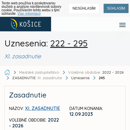
Tento web používa k poskytovaniu
služieb a analýze návštevnosti súbory
NESÚHLASÍM
SÚHLASÍM
cookie. Používaním tohto webu s tým
súhlasíte.
Viac informácií
Uznesenia:
222 - 295
XI. zasadnutie
Mestské zastupiteľstvo
Volebné obdobie:
2022 - 2026
ZASADNUTIE:
XI. zasadnutie
Uznesenie
245
Zasadnutie
XI. ZASADNUTIE
NÁZOV:
DÁTUM KONANIA:
12.09.2023
2022
VOLEBNÉ OBDOBIE:
- 2026