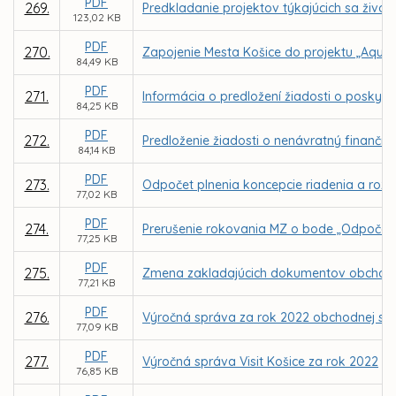
PDF
269.
Predkladanie projektov týkajúcich sa živo
123,02 KB
PDF
270.
Zapojenie Mesta Košice do projektu „AquaU
84,49 KB
PDF
271.
Informácia o predložení žiadosti o poskyt
84,25 KB
PDF
272.
Predloženie žiadosti o nenávratný finančn
84,14 KB
PDF
273.
Odpočet plnenia koncepcie riadenia a rozvo
77,02 KB
PDF
274.
Prerušenie rokovania MZ o bode „Odpočet pl
77,25 KB
PDF
275.
Zmena zakladajúcich dokumentov obchodnej 
77,21 KB
PDF
276.
Výročná správa za rok 2022 obchodnej spol
77,09 KB
PDF
277.
Výročná správa Visit Košice za rok 2022
76,85 KB