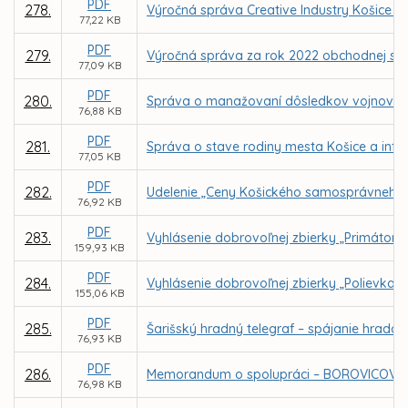
PDF
278.
Výročná správa Creative Industry Košice n.
77,22 KB
PDF
279.
Výročná správa za rok 2022 obchodnej spol
77,09 KB
PDF
280.
Správa o manažovaní dôsledkov vojnového
76,88 KB
PDF
281.
Správa o stave rodiny mesta Košice a info
77,05 KB
PDF
282.
Udelenie „Ceny Košického samosprávneho 
76,92 KB
PDF
283.
Vyhlásenie dobrovoľnej zbierky „Primátors
159,93 KB
PDF
284.
Vyhlásenie dobrovoľnej zbierky „Polievka s
155,06 KB
PDF
285.
Šarišský hradný telegraf – spájanie hrado
76,93 KB
PDF
286.
Memorandum o spolupráci – BOROVICOVÝ
76,98 KB