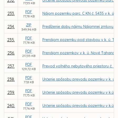
232.
Určenie spôsobu prevodu pozemku parc. C KN 
77,55 KB
PDF
233.
Nájom pozemku parc. C KN č. 5435 v k. ú. 
77,78 KB
ZIP
234.
Predĺženie doby nájmu Nájomnej zmluvy č.
349,96 KB
PDF
235.
Prenájom pozemku pod stavbou v k. ú. Ter
77,78 KB
PDF
236.
Prenájom pozemkov v k. ú. Nové Ťahanovce 
217,35 KB
PDF
237.
Prevod voľného nebytového priestoru č. - 
129,72 KB
PDF
238.
Určenie spôsobu prevodu pozemku v k. ú. 
77,8 KB
PDF
239.
Určenie spôsobu prevodu pozemku v k.ú. S
77,75 KB
PDF
240.
Určenie spôsobu prevodu pozemku v k.ú. S
77,76 KB
PDF