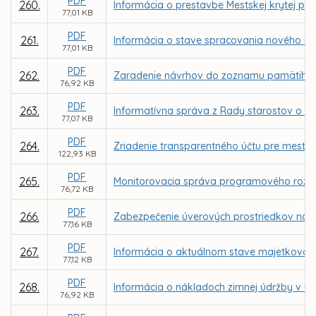
PDF
260.
Informácia o prestavbe Mestskej krytej pl
77,01 KB
PDF
261.
Informácia o stave spracovania nového ú
77,01 KB
PDF
262.
Zaradenie návrhov do zoznamu pamätihod
76,92 KB
PDF
263.
Informatívna správa z Rady starostov o s
77,07 KB
PDF
264.
Zriadenie transparentného účtu pre mesto
122,93 KB
PDF
265.
Monitorovacia správa programového rozpo
76,72 KB
PDF
266.
Zabezpečenie úverových prostriedkov na 
77,16 KB
PDF
267.
Informácia o aktuálnom stave majetkovopráv
77,12 KB
PDF
268.
Informácia o nákladoch zimnej údržby v u
76,92 KB