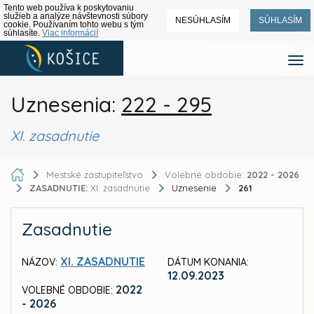
Tento web používa k poskytovaniu
služieb a analýze návštevnosti súbory
NESÚHLASÍM
SÚHLASÍM
cookie. Používaním tohto webu s tým
súhlasíte.
Viac informácií
Uznesenia:
222 - 295
XI. zasadnutie
Mestské zastupiteľstvo
Volebné obdobie:
2022 - 2026
ZASADNUTIE:
XI. zasadnutie
Uznesenie
261
Zasadnutie
XI. ZASADNUTIE
NÁZOV:
DÁTUM KONANIA:
12.09.2023
2022
VOLEBNÉ OBDOBIE:
- 2026