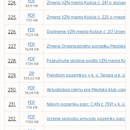
PDF
224.
Zmena VZN mesta Košice č. 241 o dočasn
83,9 KB
PDF
225.
Zmena VZN mesta Košice č. 225 o miestnej 
77,17 KB
PDF
226.
Doplnenie VZN mesta Košice č. 217 Určenie ď
77,23 KB
PDF
227.
Zmena Organizačného poriadku Mestskej po
76,98 KB
PDF
228.
Poskytnutie dotácie podľa VZN mesta Koši
77,35 KB
ZIP
229.
Prenájom pozemkov v k. ú. Terasa a k. ú. 
333,02 KB
PDF
230.
Aktualizácia nájmu pre Mestský klub vzpie
78,08 KB
PDF
231.
Nájom pozemku parc. C KN č. 7591 v k. ú. Kr
77,8 KB
PDF
232.
Určenie spôsobu prevodu pozemku parc. C KN 
77,55 KB