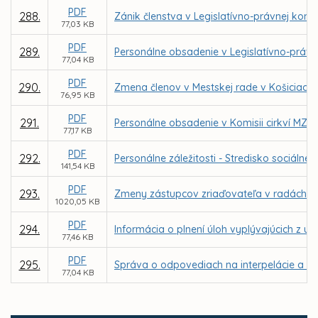
PDF
288.
Zánik členstva v Legislatívno-právnej komis
77,03 KB
PDF
289.
Personálne obsadenie v Legislatívno-právne
77,04 KB
PDF
290.
Zmena členov v Mestskej rade v Košiciach
76,95 KB
PDF
291.
Personálne obsadenie v Komisii cirkví MZ v
77,17 KB
PDF
292.
Personálne záležitosti - Stredisko sociál
141,54 KB
PDF
293.
Zmeny zástupcov zriaďovateľa v radách škô
1020,05 KB
PDF
294.
Informácia o plnení úloh vyplývajúcich z u
77,46 KB
PDF
295.
Správa o odpovediach na interpelácie a do
77,04 KB