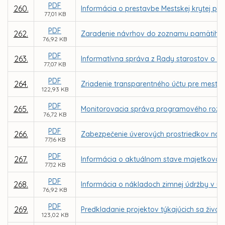
PDF
260.
Informácia o prestavbe Mestskej krytej pl
77,01 KB
PDF
262.
Zaradenie návrhov do zoznamu pamätihod
76,92 KB
PDF
263.
Informatívna správa z Rady starostov o s
77,07 KB
PDF
264.
Zriadenie transparentného účtu pre mesto
122,93 KB
PDF
265.
Monitorovacia správa programového rozpo
76,72 KB
PDF
266.
Zabezpečenie úverových prostriedkov na 
77,16 KB
PDF
267.
Informácia o aktuálnom stave majetkovopráv
77,12 KB
PDF
268.
Informácia o nákladoch zimnej údržby v u
76,92 KB
PDF
269.
Predkladanie projektov týkajúcich sa živo
123,02 KB