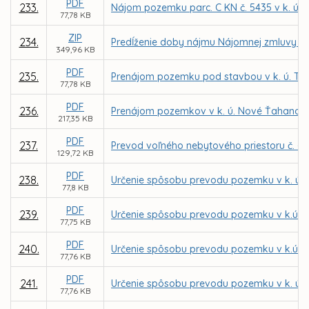
PDF
233.
Nájom pozemku parc. C KN č. 5435 v k. ú. 
77,78 KB
ZIP
234.
Predĺženie doby nájmu Nájomnej zmluvy č.
349,96 KB
PDF
235.
Prenájom pozemku pod stavbou v k. ú. Ter
77,78 KB
PDF
236.
Prenájom pozemkov v k. ú. Nové Ťahanovce 
217,35 KB
PDF
237.
Prevod voľného nebytového priestoru č. - 
129,72 KB
PDF
238.
Určenie spôsobu prevodu pozemku v k. ú. 
77,8 KB
PDF
239.
Určenie spôsobu prevodu pozemku v k.ú. S
77,75 KB
PDF
240.
Určenie spôsobu prevodu pozemku v k.ú. S
77,76 KB
PDF
241.
Určenie spôsobu prevodu pozemku v k. ú. 
77,76 KB