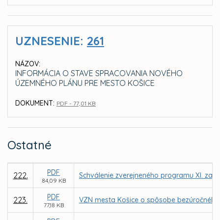
UZNESENIE:
261
NÁZOV:
INFORMÁCIA O STAVE SPRACOVANIA NOVÉHO
ÚZEMNÉHO PLÁNU PRE MESTO KOŠICE
DOKUMENT:
PDF - 77,01 KB
Ostatné
PDF
222.
Schválenie zverejneného programu XI. zasa
84,09 KB
PDF
223.
VZN mesta Košice o spôsobe bezúročného 
77,18 KB