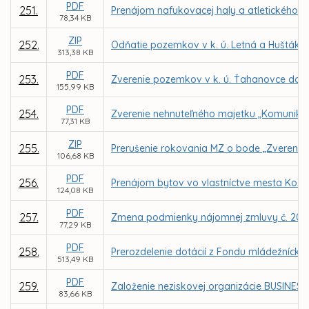
PDF
251.
Prenájom nafukovacej haly a atletického a
78,34 KB
ZIP
252.
Odňatie pozemkov v k. ú. Letná a Huštáky 
313,38 KB
PDF
253.
Zverenie pozemkov v k. ú. Ťahanovce do s
155,99 KB
PDF
254.
Zverenie nehnuteľného majetku „Komunikácia
77,31 KB
ZIP
255.
Prerušenie rokovania MZ o bode „Zverenie n
106,68 KB
PDF
256.
Prenájom bytov vo vlastníctve mesta Košic
124,08 KB
PDF
257.
Zmena podmienky nájomnej zmluvy č. 20200
77,29 KB
PDF
258.
Prerozdelenie dotácií z Fondu mládežnícke
513,49 KB
PDF
259.
Založenie neziskovej organizácie BUSINESS 
83,66 KB