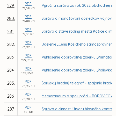
PDF
279.
Výročná správa za rok 2022 obchodnej spol
77,09 KB
PDF
280.
Správa o manažovaní dôsledkov vojnového
76,88 KB
PDF
281.
Správa o stave rodiny mesta Košice a info
77,05 KB
PDF
282.
Udelenie „Ceny Košického samosprávneho 
76,92 KB
PDF
283.
Vyhlásenie dobrovoľnej zbierky „Primátors
159,93 KB
PDF
284.
Vyhlásenie dobrovoľnej zbierky „Polievka s
155,06 KB
PDF
285.
Šarišský hradný telegraf – spájanie hrado
76,93 KB
PDF
286.
Memorandum o spolupráci – BOROVICOVÝ
76,98 KB
PDF
287.
Správa o činnosti Útvaru hlavného kontrol
87,1 KB