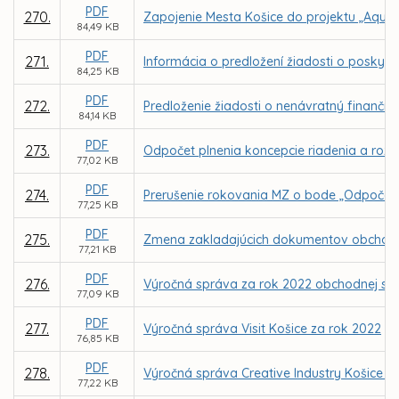
PDF
270.
Zapojenie Mesta Košice do projektu „AquaU
84,49 KB
PDF
271.
Informácia o predložení žiadosti o poskyt
84,25 KB
PDF
272.
Predloženie žiadosti o nenávratný finančn
84,14 KB
PDF
273.
Odpočet plnenia koncepcie riadenia a rozvo
77,02 KB
PDF
274.
Prerušenie rokovania MZ o bode „Odpočet pl
77,25 KB
PDF
275.
Zmena zakladajúcich dokumentov obchodnej 
77,21 KB
PDF
276.
Výročná správa za rok 2022 obchodnej spol
77,09 KB
PDF
277.
Výročná správa Visit Košice za rok 2022
76,85 KB
PDF
278.
Výročná správa Creative Industry Košice n.
77,22 KB