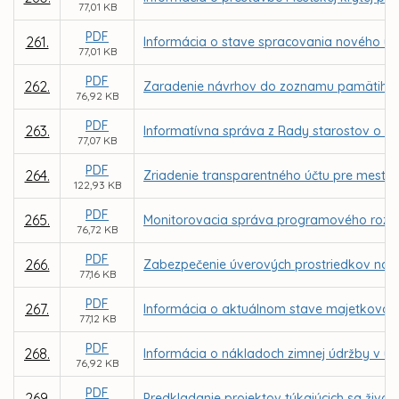
77,01 KB
PDF
261.
Informácia o stave spracovania nového ú
77,01 KB
PDF
262.
Zaradenie návrhov do zoznamu pamätihod
76,92 KB
PDF
263.
Informatívna správa z Rady starostov o s
77,07 KB
PDF
264.
Zriadenie transparentného účtu pre mesto
122,93 KB
PDF
265.
Monitorovacia správa programového rozpo
76,72 KB
PDF
266.
Zabezpečenie úverových prostriedkov na 
77,16 KB
PDF
267.
Informácia o aktuálnom stave majetkovopráv
77,12 KB
PDF
268.
Informácia o nákladoch zimnej údržby v u
76,92 KB
PDF
269.
Predkladanie projektov týkajúcich sa živo