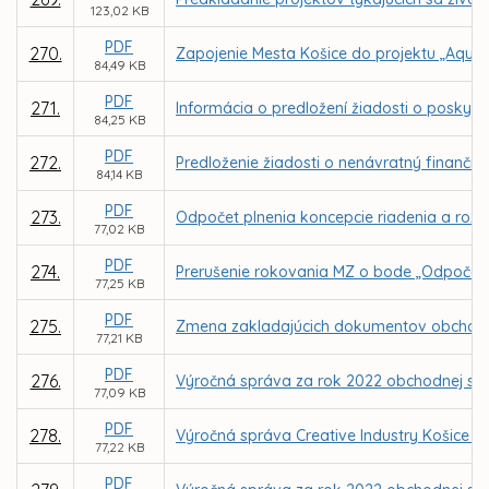
123,02 KB
PDF
270.
Zapojenie Mesta Košice do projektu „AquaU
84,49 KB
PDF
271.
Informácia o predložení žiadosti o poskyt
84,25 KB
PDF
272.
Predloženie žiadosti o nenávratný finančn
84,14 KB
PDF
273.
Odpočet plnenia koncepcie riadenia a rozvo
77,02 KB
PDF
274.
Prerušenie rokovania MZ o bode „Odpočet pl
77,25 KB
PDF
275.
Zmena zakladajúcich dokumentov obchodnej 
77,21 KB
PDF
276.
Výročná správa za rok 2022 obchodnej spol
77,09 KB
PDF
278.
Výročná správa Creative Industry Košice n.
77,22 KB
PDF