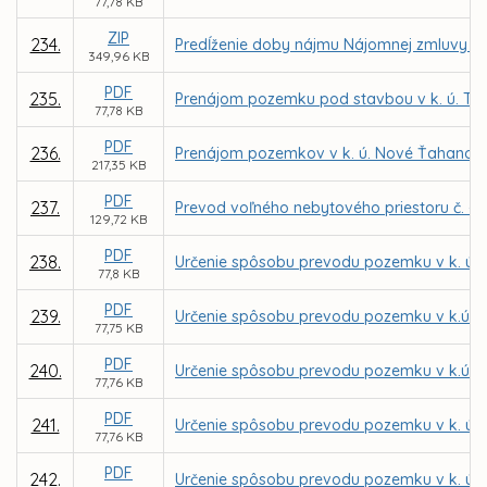
77,78 KB
ZIP
234.
Predĺženie doby nájmu Nájomnej zmluvy č.
349,96 KB
PDF
235.
Prenájom pozemku pod stavbou v k. ú. Ter
77,78 KB
PDF
236.
Prenájom pozemkov v k. ú. Nové Ťahanovce 
217,35 KB
PDF
237.
Prevod voľného nebytového priestoru č. - 
129,72 KB
PDF
238.
Určenie spôsobu prevodu pozemku v k. ú. 
77,8 KB
PDF
239.
Určenie spôsobu prevodu pozemku v k.ú. S
77,75 KB
PDF
240.
Určenie spôsobu prevodu pozemku v k.ú. S
77,76 KB
PDF
241.
Určenie spôsobu prevodu pozemku v k. ú. 
77,76 KB
PDF
242.
Určenie spôsobu prevodu pozemku v k. ú. 