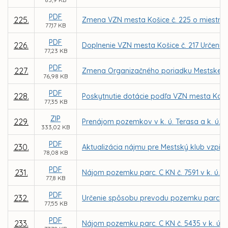
PDF
225.
Zmena VZN mesta Košice č. 225 o miestnej 
77,17 KB
PDF
226.
Doplnenie VZN mesta Košice č. 217 Určenie ď
77,23 KB
PDF
227.
Zmena Organizačného poriadku Mestskej po
76,98 KB
PDF
228.
Poskytnutie dotácie podľa VZN mesta Koši
77,35 KB
ZIP
229.
Prenájom pozemkov v k. ú. Terasa a k. ú. 
333,02 KB
PDF
230.
Aktualizácia nájmu pre Mestský klub vzpie
78,08 KB
PDF
231.
Nájom pozemku parc. C KN č. 7591 v k. ú. Kr
77,8 KB
PDF
232.
Určenie spôsobu prevodu pozemku parc. C KN 
77,55 KB
PDF
233.
Nájom pozemku parc. C KN č. 5435 v k. ú. 