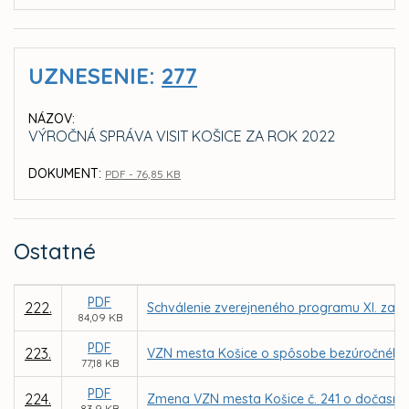
UZNESENIE:
277
NÁZOV:
VÝROČNÁ SPRÁVA VISIT KOŠICE ZA ROK 2022
DOKUMENT:
PDF - 76,85 KB
Ostatné
PDF
222.
Schválenie zverejneného programu XI. zasa
84,09 KB
PDF
223.
VZN mesta Košice o spôsobe bezúročného 
77,18 KB
PDF
224.
Zmena VZN mesta Košice č. 241 o dočasn
83,9 KB