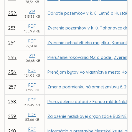
78,34 KB
ZIP
252.
Odňatie pozemkov v k. ú. Letná a Huštáky 
313,38 KB
PDF
253.
Zverenie pozemkov v k. ú. Ťahanovce do s
155,99 KB
PDF
254.
Zverenie nehnuteľného majetku „Komunikácia
77,31 KB
ZIP
255.
Prerušenie rokovania MZ o bode „Zverenie n
106,68 KB
PDF
256.
Prenájom bytov vo vlastníctve mesta Košic
124,08 KB
PDF
257.
Zmena podmienky nájomnej zmluvy č. 20200
77,29 KB
PDF
258.
Prerozdelenie dotácií z Fondu mládežnícke
513,49 KB
PDF
259.
Založenie neziskovej organizácie BUSINESS 
83,66 KB
PDF
260.
Informácia o prestavbe Mestskej krytej pl