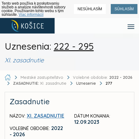
Tento web používa k poskytovaniu
služieb a analýze návštevnosti súbory
NESÚHLASÍM
SÚHLASÍM
cookie. Používaním tohto webu s tým
súhlasíte.
Viac informácií
Uznesenia:
222 - 295
XI. zasadnutie
Mestské zastupiteľstvo
Volebné obdobie:
2022 - 2026
ZASADNUTIE:
XI. zasadnutie
Uznesenie
277
Zasadnutie
XI. ZASADNUTIE
NÁZOV:
DÁTUM KONANIA:
12.09.2023
2022
VOLEBNÉ OBDOBIE:
- 2026