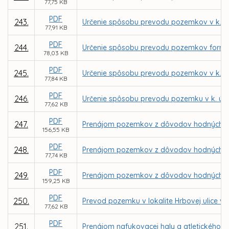
77,75 KB
PDF
243.
Určenie spôsobu prevodu pozemkov v k. ú.
77,91 KB
PDF
244.
Určenie spôsobu prevodu pozemkov formou
78,03 KB
PDF
245.
Určenie spôsobu prevodu pozemkov v k. ú.
77,84 KB
PDF
246.
Určenie spôsobu prevodu pozemku v k. ú. 
77,62 KB
PDF
247.
Prenájom pozemkov z dôvodov hodných osob
156,55 KB
PDF
248.
Prenájom pozemkov z dôvodov hodných osob
77,74 KB
PDF
249.
Prenájom pozemkov z dôvodov hodných osob
159,25 KB
PDF
250.
Prevod pozemku v lokalite Hrbovej ulice v 
77,62 KB
PDF
251.
Prenájom nafukovacej haly a atletického a