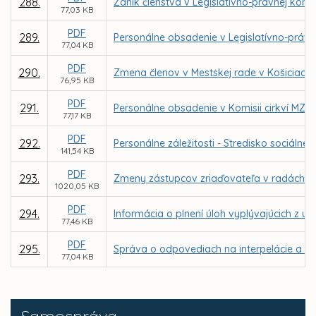
288.
Zánik členstva v Legislatívno-právnej komis
77,03 KB
PDF
289.
Personálne obsadenie v Legislatívno-právne
77,04 KB
PDF
290.
Zmena členov v Mestskej rade v Košiciach
76,95 KB
PDF
291.
Personálne obsadenie v Komisii cirkví MZ v
77,17 KB
PDF
292.
Personálne záležitosti - Stredisko sociál
141,54 KB
PDF
293.
Zmeny zástupcov zriaďovateľa v radách škô
1020,05 KB
PDF
294.
Informácia o plnení úloh vyplývajúcich z u
77,46 KB
PDF
295.
Správa o odpovediach na interpelácie a do
77,04 KB