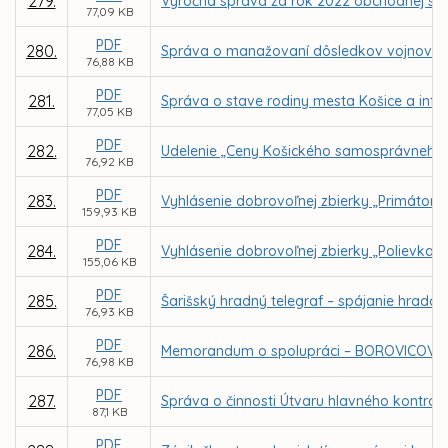
279.
Výročná správa za rok 2022 obchodnej spol
77,09 KB
PDF
280.
Správa o manažovaní dôsledkov vojnového
76,88 KB
PDF
281.
Správa o stave rodiny mesta Košice a info
77,05 KB
PDF
282.
Udelenie „Ceny Košického samosprávneho 
76,92 KB
PDF
283.
Vyhlásenie dobrovoľnej zbierky „Primátors
159,93 KB
PDF
284.
Vyhlásenie dobrovoľnej zbierky „Polievka s
155,06 KB
PDF
285.
Šarišský hradný telegraf – spájanie hrado
76,93 KB
PDF
286.
Memorandum o spolupráci – BOROVICOVÝ
76,98 KB
PDF
287.
Správa o činnosti Útvaru hlavného kontrol
87,1 KB
PDF