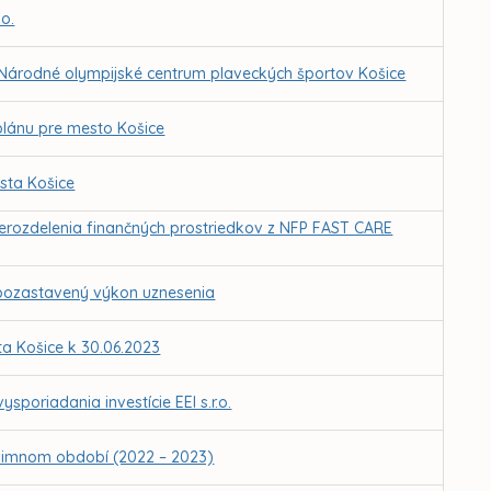
.o.
a Národné olympijské centrum plaveckých športov Košice
lánu pre mesto Košice
sta Košice
erozdelenia finančných prostriedkov z NFP FAST CARE
 pozastavený výkon uznesenia
a Košice k 30.06.2023
oriadania investície EEI s.r.o.
 zimnom období (2022 – 2023)