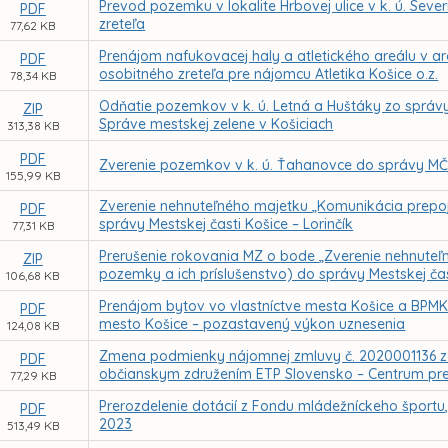
Prevod pozemku v lokalite Hrbovej ulice v k. ú. Sev
PDF
zreteľa
77,62 KB
Prenájom nafukovacej haly a atletického areálu v 
PDF
osobitného zreteľa pre nájomcu Atletika Košice o.z.
78,34 KB
Odňatie pozemkov v k. ú. Letná a Huštáky zo správy
ZIP
Správe mestskej zelene v Košiciach
313,38 KB
PDF
Zverenie pozemkov v k. ú. Ťahanovce do správy MČ
155,99 KB
Zverenie nehnuteľného majetku „Komunikácia prepojo
PDF
správy Mestskej časti Košice – Lorinčík
77,31 KB
Prerušenie rokovania MZ o bode „Zverenie nehnuteľn
ZIP
pozemky a ich príslušenstvo) do správy Mestskej čas
106,68 KB
Prenájom bytov vo vlastníctve mesta Košice a BPMK,
PDF
mesto Košice – pozastavený výkon uznesenia
124,08 KB
Zmena podmienky nájomnej zmluvy č. 2020001136 zo
PDF
občianskym združením ETP Slovensko – Centrum pre 
77,29 KB
Prerozdelenie dotácií z Fondu mládežníckeho športu
PDF
2023
513,49 KB