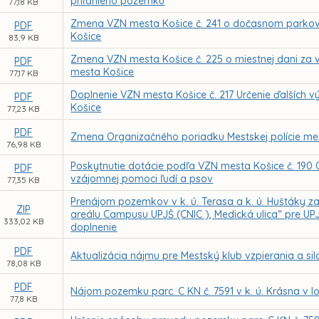
priľahlého pozemku
77,18 KB
Zmena VZN mesta Košice č. 241 o dočasnom parko
PDF
Košice
83,9 KB
Zmena VZN mesta Košice č. 225 o miestnej dani za vj
PDF
mesta Košice
77,17 KB
Doplnenie VZN mesta Košice č. 217 Určenie ďalších vý
PDF
Košice
77,23 KB
PDF
Zmena Organizačného poriadku Mestskej polície me
76,98 KB
Poskytnutie dotácie podľa VZN mesta Košice č. 190
PDF
vzájomnej pomoci ľudí a psov
77,35 KB
Prenájom pozemkov v k. ú. Terasa a k. ú. Huštáky z
ZIP
areálu Campusu UPJŠ (CNIC ), Medická ulica“ pre UP
333,02 KB
doplnenie
PDF
Aktualizácia nájmu pre Mestský klub vzpierania a s
78,08 KB
PDF
Nájom pozemku parc. C KN č. 7591 v k. ú. Krásna v lo
77,8 KB