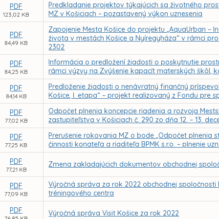
Predkladanie projektov týkajúcich sa životného pros
PDF
MZ v Košiciach – pozastavený výkon uznesenia
123,02 KB
Zapojenie Mesta Košice do projektu „AquaUrban – Ino
PDF
života v mestách Košice a Nyíregyháza“ v rámci p
84,49 KB
2302
Informácia o predložení žiadosti o poskytnutie pr
PDF
rámci výzvy na Zvýšenie kapacít materských škôl, k
84,25 KB
Predloženie žiadosti o nenávratný finančný príspe
PDF
Košice, I. etapa“ – projekt realizovaný z Fondu pre
84,14 KB
Odpočet plnenia koncepcie riadenia a rozvoja Mests
PDF
zastupiteľstva v Košiciach č. 290 zo dňa 12. – 13. d
77,02 KB
Prerušenie rokovania MZ o bode „Odpočet plnenia s
PDF
činnosti konateľa a riaditeľa BPMK s.r.o. – plnenie u
77,25 KB
PDF
Zmena zakladajúcich dokumentov obchodnej spoločno
77,21 KB
Výročná správa za rok 2022 obchodnej spoločnosti 
PDF
tréningového centra
77,09 KB
PDF
Výročná správa Visit Košice za rok 2022
76,85 KB