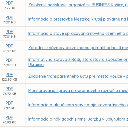
PDF
Založenie neziskovej organizácie BUSINESS Košice, n
83,66 KB
PDF
Informácia o prestavbe Mestskej krytej plavárne n
77,01 KB
PDF
Informácia o stave spracovania nového územného p
77,01 KB
PDF
Zaradenie návrhov do zoznamu pamätihodností me
76,92 KB
Informatívna správa z Rady starostov o spôsobe pr
PDF
Ukrajina
77,07 KB
PDF
Zriadenie transparentného účtu pre mesto Košice –
122,93 KB
PDF
Monitorovacia správa programového rozpočtu mest
76,72 KB
PDF
Informácia o aktuálnom stave majetkovoprávneho vysp
77,12 KB
PDF
Informácia o nákladoch zimnej údržby v uplynulom
76,92 KB