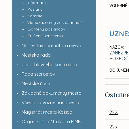
Informácie
VOLEBNÉ 
Poslanci
Komisie
Videozáznamy zo zasadnutí
Odmeny poslancov
UZNE
Zrušené uznesenia
Námestníci primátora mesta
NÁZOV:
ZABEZPE
Mestská rada
ROZPOČT
Útvar hlavného kontrolóra
DOKUMEN
Rada starostov
Mestské časti
Základné dokumenty mesta
Ostatn
Všeob. záväzné nariadenia
Magistrát mesta Košice
222.
Organizačná štruktúra MMK
223.