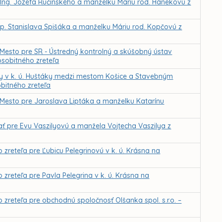
 Ing. Jozefa Ručinského a manželku Máriu rod. Hánekovú z
p. Stanislava Spišáka a manželku Máriu rod. Kopčovú z
Mesto pre SR - Ústredný kontrolný a skúšobný ústav
sobitného zreteľa
 v k. ú. Huštáky medzi mestom Košice a Stavebným
bitného zreteľa
Mesto pre Jaroslava Liptáka a manželku Katarínu
ť pre Evu Vaszilyovú a manžela Vojtecha Vaszilya z
eteľa pre Ľubicu Pelegrinovú v k. ú. Krásna na
eteľa pre Pavla Pelegrina v k. ú. Krásna na
eteľa pre obchodnú spoločnosť Olšanka spol. s.r.o. –