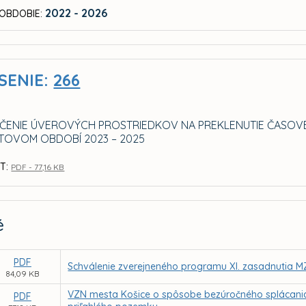
2022 - 2026
OBDOBIE:
SENIE:
266
ČENIE ÚVEROVÝCH PROSTRIEDKOV NA PREKLENUTIE ČASOVÉ
OVOM OBDOBÍ 2023 – 2025
T:
PDF - 77,16 KB
é
PDF
Schválenie zverejneného programu XI. zasadnutia MZ
84,09 KB
VZN mesta Košice o spôsobe bezúročného splácani
PDF