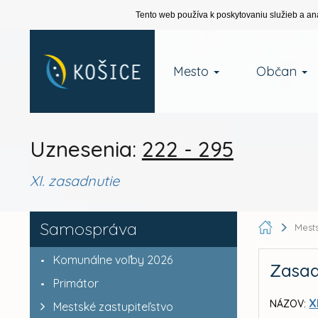
Tento web používa k poskytovaniu služieb a an
Mesto
Občan
Uznesenia:
222 - 295
XI. zasadnutie
Samospráva
Mests
Komunálne voľby 2026
Zasad
Primátor
X
NÁZOV:
Mestské zastupiteľstvo