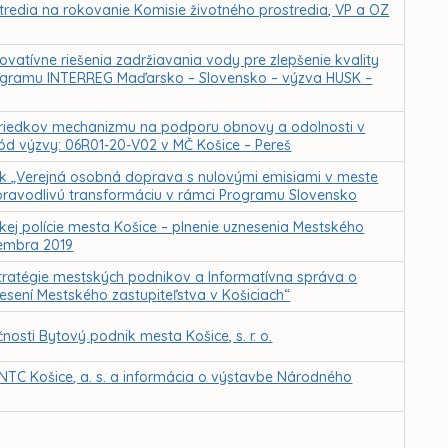
tredia na rokovanie Komisie životného prostredia, VP a OZ
vatívne riešenia zadržiavania vody pre zlepšenie kvality
rogramu INTERREG Maďarsko – Slovensko – výzva HUSK –
ostriedkov mechanizmu na podporu obnovy a odolnosti v
ód výzvy: 06R01-20-V02 v MČ Košice – Pereš
vok „Verejná osobná doprava s nulovými emisiami v meste
 spravodlivú transformáciu v rámci Programu Slovensko
kej polície mesta Košice – plnenie uznesenia Mestského
ecembra 2019
tratégie mestských podnikov a Informatívna správa o
znesení Mestského zastupiteľstva v Košiciach“
sti Bytový podnik mesta Košice, s. r. o.
NTC Košice, a. s. a informácia o výstavbe Národného