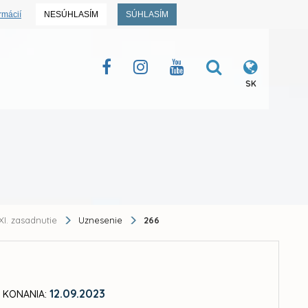
rmácií
NESÚHLASÍM
SÚHLASÍM
SK
XI. zasadnutie
Uznesenie
266
12.09.2023
 KONANIA: