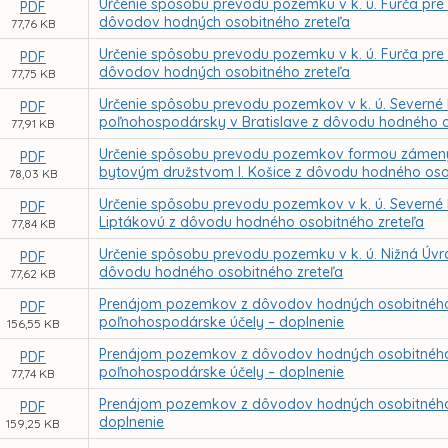
Určenie spôsobu prevodu pozemku v k. ú. Furča pre
PDF
dôvodov hodných osobitného zreteľa
77,76 KB
Určenie spôsobu prevodu pozemku v k. ú. Furča pre 
PDF
dôvodov hodných osobitného zreteľa
77,75 KB
Určenie spôsobu prevodu pozemkov v k. ú. Severné 
PDF
poľnohospodársky v Bratislave z dôvodu hodného o
77,91 KB
Určenie spôsobu prevodu pozemkov formou zámeny
PDF
bytovým družstvom I. Košice z dôvodu hodného oso
78,03 KB
Určenie spôsobu prevodu pozemkov v k. ú. Severné 
PDF
Liptákovú z dôvodu hodného osobitného zreteľa
77,84 KB
Určenie spôsobu prevodu pozemku v k. ú. Nižná Úvra
PDF
dôvodu hodného osobitného zreteľa
77,62 KB
Prenájom pozemkov z dôvodov hodných osobitného zr
PDF
poľnohospodárske účely – doplnenie
156,55 KB
Prenájom pozemkov z dôvodov hodných osobitného zr
PDF
poľnohospodárske účely – doplnenie
77,74 KB
Prenájom pozemkov z dôvodov hodných osobitného zr
PDF
doplnenie
159,25 KB