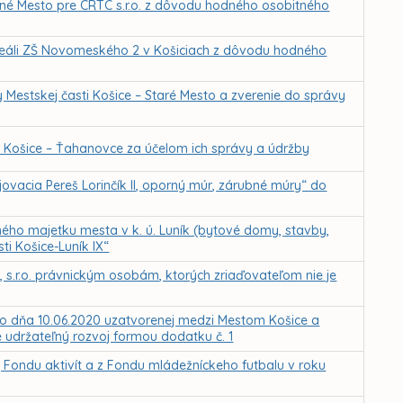
erné Mesto pre CRTC s.r.o. z dôvodu hodného osobitného
areáli ZŠ Novomeského 2 v Košiciach z dôvodu hodného
 Mestskej časti Košice – Staré Mesto a zverenie do správy
 Košice – Ťahanovce za účelom ich správy a údržby
vacia Pereš Lorinčík II, oporný múr, zárubné múry“ do
ého majetku mesta v k. ú. Luník (bytové domy, stavby,
ti Košice-Luník IX“
 s.r.o. právnickým osobám, ktorých zriaďovateľom nie je
 dňa 10.06.2020 uzatvorenej medzi Mestom Košice a
udržateľný rozvoj formou dodatku č. 1
, Fondu aktivít a z Fondu mládežníckeho futbalu v roku