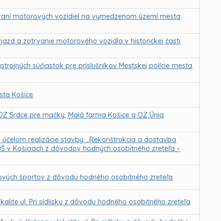
vaní motorových vozidiel na vymedzenom území mesta
azd a zotrvanie motorového vozidla v historickej časti
strojných súčiastok pre príslušníkov Mestskej polície mesta
sta Košice
 OZ Srdce pre mačky, Malá farma Košice a OZ Únia
a účelom realizácie stavby: „Rekonštrukcia a dostavba
JŠ v Košiciach z dôvodov hodných osobitného zreteľa –
ilových športov z dôvodu hodného osobitného zreteľa
kalite ul. Pri sídlisku z dôvodu hodného osobitného zreteľa