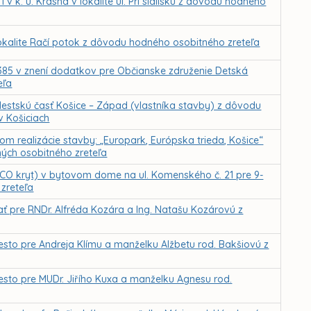
 k. ú. Krásna v lokalite ul. Pri sídlisku z dôvodu hodného
lokalite Račí potok z dôvodu hodného osobitného zreteľa
385 v znení dodatkov pre Občianske združenie Detská
eľa
estskú časť Košice – Západ (vlastníka stavby) z dôvodu
v Košiciach
 realizácie stavby: „Europark, Európska trieda, Košice“
ých osobitného zreteľa
 CO kryt) v bytovom dome na ul. Komenského č. 21 pre 9-
zreteľa
ť pre RNDr. Alfréda Kozára a Ing. Natašu Kozárovú z
sto pre Andreja Klímu a manželku Alžbetu rod. Bakšiovú z
sto pre MUDr. Jiřího Kuxa a manželku Agnesu rod.