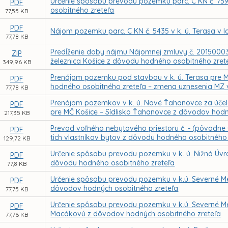
Určenie spôsobu prevodu pozemku parc. C KN č. 7591 v
PDF
osobitného zreteľa
77,55 KB
PDF
Nájom pozemku parc. C KN č. 5435 v k. ú. Terasa v 
77,78 KB
Predĺženie doby nájmu Nájomnej zmluvy č. 2015000
ZIP
železnica Košice z dôvodu hodného osobitného zret
349,96 KB
Prenájom pozemku pod stavbou v k. ú. Terasa pre M
PDF
hodného osobitného zreteľa – zmena uznesenia MZ 
77,78 KB
Prenájom pozemkov v k. ú. Nové Ťahanovce za účelom
PDF
pre MČ Košice – Sídlisko Ťahanovce z dôvodov hodn
217,35 KB
Prevod voľného nebytového priestoru č. - (pôvodne
PDF
tich vlastníkov bytov z dôvodu hodného osobitného 
129,72 KB
Určenie spôsobu prevodu pozemku v k. ú. Nižná Úvra
PDF
dôvodu hodného osobitného zreteľa
77,8 KB
Určenie spôsobu prevodu pozemku v k.ú. Severné Me
PDF
dôvodov hodných osobitného zreteľa
77,75 KB
Určenie spôsobu prevodu pozemku v k.ú. Severné Me
PDF
Macákovú z dôvodov hodných osobitného zreteľa
77,76 KB