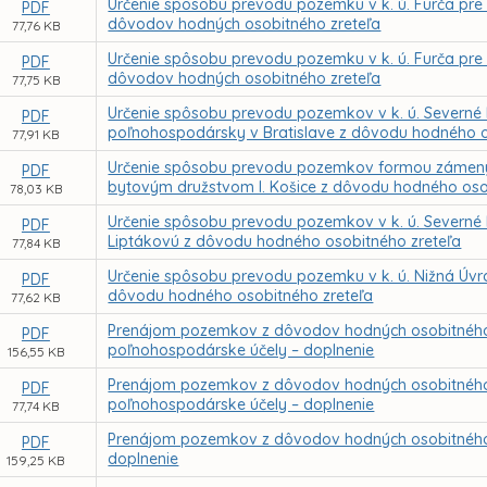
Určenie spôsobu prevodu pozemku v k. ú. Furča pre
PDF
dôvodov hodných osobitného zreteľa
77,76 KB
Určenie spôsobu prevodu pozemku v k. ú. Furča pre 
PDF
dôvodov hodných osobitného zreteľa
77,75 KB
Určenie spôsobu prevodu pozemkov v k. ú. Severné 
PDF
poľnohospodársky v Bratislave z dôvodu hodného o
77,91 KB
Určenie spôsobu prevodu pozemkov formou zámeny
PDF
bytovým družstvom I. Košice z dôvodu hodného oso
78,03 KB
Určenie spôsobu prevodu pozemkov v k. ú. Severné 
PDF
Liptákovú z dôvodu hodného osobitného zreteľa
77,84 KB
Určenie spôsobu prevodu pozemku v k. ú. Nižná Úvra
PDF
dôvodu hodného osobitného zreteľa
77,62 KB
Prenájom pozemkov z dôvodov hodných osobitného zr
PDF
poľnohospodárske účely – doplnenie
156,55 KB
Prenájom pozemkov z dôvodov hodných osobitného zr
PDF
poľnohospodárske účely – doplnenie
77,74 KB
Prenájom pozemkov z dôvodov hodných osobitného zr
PDF
doplnenie
159,25 KB