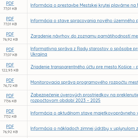
PDF
Informácia o prestavbe Mestskej krytej plavárne n
77,01 KB
PDF
Informácia o stave spracovania nového územného p
77,01 KB
PDF
Zaradenie návrhov do zoznamu pamätihodností me
76,92 KB
Informatívna správa z Rady starostov o spôsobe pr
PDF
Ukrajina
77,07 KB
PDF
Zriadenie transparentného účtu pre mesto Košice –
122,93 KB
PDF
Monitorovacia správa programového rozpočtu mest
76,72 KB
Zabezpečenie úverových prostriedkov na preklenut
PDF
rozpočtovom období 2023 – 2025
77,16 KB
PDF
Informácia o aktuálnom stave majetkovoprávneho vysp
77,12 KB
PDF
Informácia o nákladoch zimnej údržby v uplynulom
76,92 KB