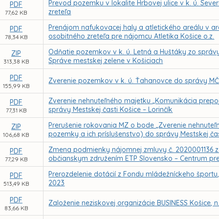
Prevod pozemku v lokalite Hrbovej ulice v k. ú. Sev
PDF
zreteľa
77,62 KB
Prenájom nafukovacej haly a atletického areálu v 
PDF
osobitného zreteľa pre nájomcu Atletika Košice o.z.
78,34 KB
Odňatie pozemkov v k. ú. Letná a Huštáky zo správy
ZIP
Správe mestskej zelene v Košiciach
313,38 KB
PDF
Zverenie pozemkov v k. ú. Ťahanovce do správy MČ
155,99 KB
Zverenie nehnuteľného majetku „Komunikácia prepojo
PDF
správy Mestskej časti Košice – Lorinčík
77,31 KB
Prerušenie rokovania MZ o bode „Zverenie nehnuteľn
ZIP
pozemky a ich príslušenstvo) do správy Mestskej čas
106,68 KB
Zmena podmienky nájomnej zmluvy č. 2020001136 zo
PDF
občianskym združením ETP Slovensko – Centrum pre 
77,29 KB
Prerozdelenie dotácií z Fondu mládežníckeho športu
PDF
2023
513,49 KB
PDF
Založenie neziskovej organizácie BUSINESS Košice, n
83,66 KB