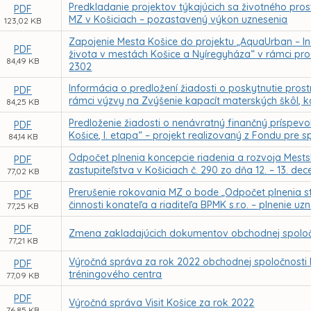
Predkladanie projektov týkajúcich sa životného pros
PDF
MZ v Košiciach – pozastavený výkon uznesenia
123,02 KB
Zapojenie Mesta Košice do projektu „AquaUrban – Ino
PDF
života v mestách Košice a Nyíregyháza“ v rámci p
84,49 KB
2302
Informácia o predložení žiadosti o poskytnutie pr
PDF
rámci výzvy na Zvýšenie kapacít materských škôl, k
84,25 KB
Predloženie žiadosti o nenávratný finančný príspe
PDF
Košice, I. etapa“ – projekt realizovaný z Fondu pre
84,14 KB
Odpočet plnenia koncepcie riadenia a rozvoja Mests
PDF
zastupiteľstva v Košiciach č. 290 zo dňa 12. – 13. d
77,02 KB
Prerušenie rokovania MZ o bode „Odpočet plnenia s
PDF
činnosti konateľa a riaditeľa BPMK s.r.o. – plnenie u
77,25 KB
PDF
Zmena zakladajúcich dokumentov obchodnej spoločno
77,21 KB
Výročná správa za rok 2022 obchodnej spoločnosti 
PDF
tréningového centra
77,09 KB
PDF
Výročná správa Visit Košice za rok 2022
76,85 KB