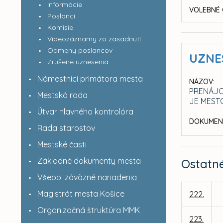
Informácie
VOLEBNÉ 
Poslanci
Komisie
Videozáznamy zo zasadnutí
Odmeny poslancov
UZNE
Zrušené uznesenia
Námestníci primátora mesta
NÁZOV:
PRENÁJO
Mestská rada
JE MEST
Útvar hlavného kontrolóra
DOKUMEN
Rada starostov
Mestské časti
Základné dokumenty mesta
Ostatn
Všeob. záväzné nariadenia
Magistrát mesta Košice
222.
Organizačná štruktúra MMK
223.