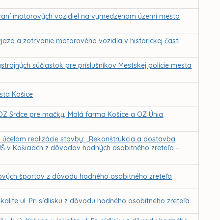
vaní motorových vozidiel na vymedzenom území mesta
azd a zotrvanie motorového vozidla v historickej časti
strojných súčiastok pre príslušníkov Mestskej polície mesta
sta Košice
 OZ Srdce pre mačky, Malá farma Košice a OZ Únia
a účelom realizácie stavby: „Rekonštrukcia a dostavba
JŠ v Košiciach z dôvodov hodných osobitného zreteľa –
ilových športov z dôvodu hodného osobitného zreteľa
kalite ul. Pri sídlisku z dôvodu hodného osobitného zreteľa