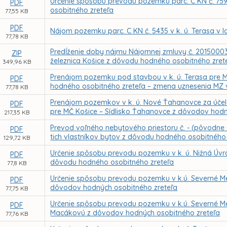
Určenie spôsobu prevodu pozemku parc. C KN č. 7591 v
PDF
osobitného zreteľa
77,55 KB
PDF
Nájom pozemku parc. C KN č. 5435 v k. ú. Terasa v 
77,78 KB
Predĺženie doby nájmu Nájomnej zmluvy č. 2015000
ZIP
železnica Košice z dôvodu hodného osobitného zret
349,96 KB
Prenájom pozemku pod stavbou v k. ú. Terasa pre M
PDF
hodného osobitného zreteľa – zmena uznesenia MZ 
77,78 KB
Prenájom pozemkov v k. ú. Nové Ťahanovce za účelom
PDF
pre MČ Košice – Sídlisko Ťahanovce z dôvodov hodn
217,35 KB
Prevod voľného nebytového priestoru č. - (pôvodne
PDF
tich vlastníkov bytov z dôvodu hodného osobitného 
129,72 KB
Určenie spôsobu prevodu pozemku v k. ú. Nižná Úvra
PDF
dôvodu hodného osobitného zreteľa
77,8 KB
Určenie spôsobu prevodu pozemku v k.ú. Severné Me
PDF
dôvodov hodných osobitného zreteľa
77,75 KB
Určenie spôsobu prevodu pozemku v k.ú. Severné Me
PDF
Macákovú z dôvodov hodných osobitného zreteľa
77,76 KB