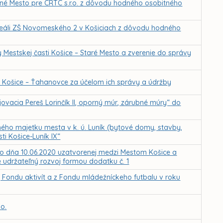
erné Mesto pre CRTC s.r.o. z dôvodu hodného osobitného
areáli ZŠ Novomeského 2 v Košiciach z dôvodu hodného
 Mestskej časti Košice – Staré Mesto a zverenie do správy
 Košice – Ťahanovce za účelom ich správy a údržby
vacia Pereš Lorinčík II, oporný múr, zárubné múry“ do
ého majetku mesta v k. ú. Luník (bytové domy, stavby,
ti Košice-Luník IX“
 dňa 10.06.2020 uzatvorenej medzi Mestom Košice a
udržateľný rozvoj formou dodatku č. 1
, Fondu aktivít a z Fondu mládežníckeho futbalu v roku
.o.