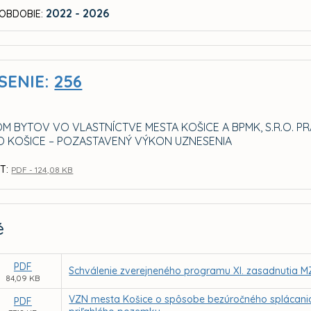
2022 - 2026
OBDOBIE:
SENIE:
256
M BYTOV VO VLASTNÍCTVE MESTA KOŠICE A BPMK, S.R.O. 
O KOŠICE – POZASTAVENÝ VÝKON UZNESENIA
T:
PDF - 124,08 KB
é
PDF
Schválenie zverejneného programu XI. zasadnutia MZ
84,09 KB
VZN mesta Košice o spôsobe bezúročného splácani
PDF