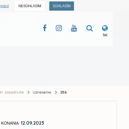
rmácií
NESÚHLASÍM
SÚHLASÍM
SK
XI. zasadnutie
Uznesenie
256
12.09.2023
 KONANIA: