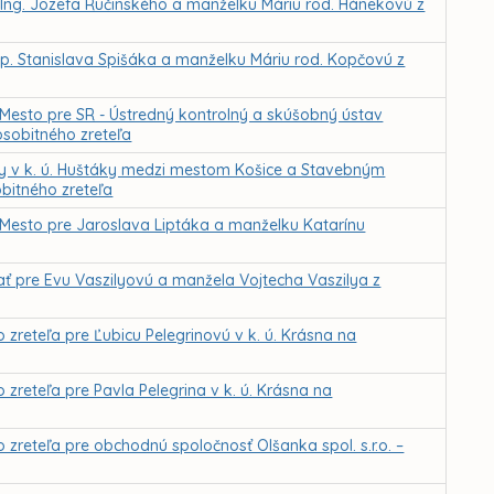
 Ing. Jozefa Ručinského a manželku Máriu rod. Hánekovú z
p. Stanislava Spišáka a manželku Máriu rod. Kopčovú z
Mesto pre SR - Ústredný kontrolný a skúšobný ústav
sobitného zreteľa
 v k. ú. Huštáky medzi mestom Košice a Stavebným
bitného zreteľa
Mesto pre Jaroslava Liptáka a manželku Katarínu
ť pre Evu Vaszilyovú a manžela Vojtecha Vaszilya z
eteľa pre Ľubicu Pelegrinovú v k. ú. Krásna na
eteľa pre Pavla Pelegrina v k. ú. Krásna na
eteľa pre obchodnú spoločnosť Olšanka spol. s.r.o. –