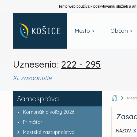
Tento web používa k poskytovaniu služieb a an
Mesto
Občan
Uznesenia:
222 - 295
XI. zasadnutie
Samospráva
Mests
Komunálne voľby 2026
Zasad
Primátor
X
NÁZOV:
Mestské zastupiteľstvo