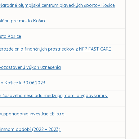
a Národné olympijské centrum plaveckých športov Košice
lánu pre mesto Košice
sta Košice
erozdelenia finančných prostriedkov z NFP FAST CARE
 pozastavený výkon uznesenia
a Košice k 30.06.2023
ie časového nesúladu medzi príjmami a výdavkami v
oriadania investície EEI s.r.o.
 zimnom období (2022 – 2023)