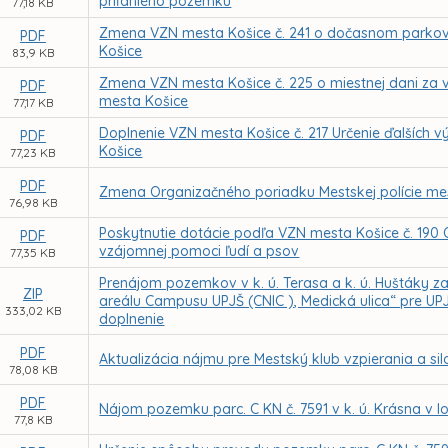
priľahlého pozemku
77,18 KB
Zmena VZN mesta Košice č. 241 o dočasnom parko
PDF
Košice
83,9 KB
Zmena VZN mesta Košice č. 225 o miestnej dani za vj
PDF
mesta Košice
77,17 KB
Doplnenie VZN mesta Košice č. 217 Určenie ďalších vý
PDF
Košice
77,23 KB
PDF
Zmena Organizačného poriadku Mestskej polície me
76,98 KB
Poskytnutie dotácie podľa VZN mesta Košice č. 190
PDF
vzájomnej pomoci ľudí a psov
77,35 KB
Prenájom pozemkov v k. ú. Terasa a k. ú. Huštáky z
ZIP
areálu Campusu UPJŠ (CNIC ), Medická ulica“ pre UP
333,02 KB
doplnenie
PDF
Aktualizácia nájmu pre Mestský klub vzpierania a s
78,08 KB
PDF
Nájom pozemku parc. C KN č. 7591 v k. ú. Krásna v lo
77,8 KB