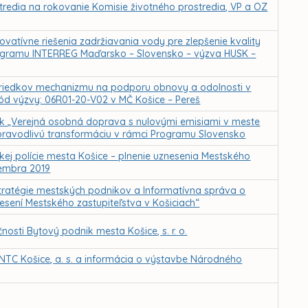
tredia na rokovanie Komisie životného prostredia, VP a OZ
vatívne riešenia zadržiavania vody pre zlepšenie kvality
rogramu INTERREG Maďarsko – Slovensko – výzva HUSK –
ostriedkov mechanizmu na podporu obnovy a odolnosti v
ód výzvy: 06R01-20-V02 v MČ Košice – Pereš
vok „Verejná osobná doprava s nulovými emisiami v meste
 spravodlivú transformáciu v rámci Programu Slovensko
kej polície mesta Košice – plnenie uznesenia Mestského
ecembra 2019
tratégie mestských podnikov a Informatívna správa o
znesení Mestského zastupiteľstva v Košiciach“
sti Bytový podnik mesta Košice, s. r. o.
NTC Košice, a. s. a informácia o výstavbe Národného