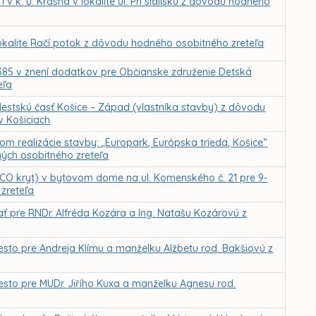
 k. ú. Krásna v lokalite ul. Pri sídlisku z dôvodu hodného
lokalite Račí potok z dôvodu hodného osobitného zreteľa
385 v znení dodatkov pre Občianske združenie Detská
eľa
estskú časť Košice – Západ (vlastníka stavby) z dôvodu
v Košiciach
 realizácie stavby: „Europark, Európska trieda, Košice“
ých osobitného zreteľa
 CO kryt) v bytovom dome na ul. Komenského č. 21 pre 9-
zreteľa
ť pre RNDr. Alfréda Kozára a Ing. Natašu Kozárovú z
sto pre Andreja Klímu a manželku Alžbetu rod. Bakšiovú z
sto pre MUDr. Jiřího Kuxa a manželku Agnesu rod.