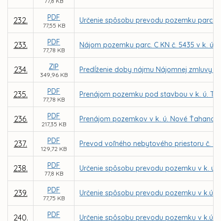
77,8 KB
PDF
232.
Určenie spôsobu prevodu pozemku parc. C KN 
77,55 KB
PDF
233.
Nájom pozemku parc. C KN č. 5435 v k. ú. 
77,78 KB
ZIP
234.
Predĺženie doby nájmu Nájomnej zmluvy č.
349,96 KB
PDF
235.
Prenájom pozemku pod stavbou v k. ú. Ter
77,78 KB
PDF
236.
Prenájom pozemkov v k. ú. Nové Ťahanovce 
217,35 KB
PDF
237.
Prevod voľného nebytového priestoru č. - 
129,72 KB
PDF
238.
Určenie spôsobu prevodu pozemku v k. ú. 
77,8 KB
PDF
239.
Určenie spôsobu prevodu pozemku v k.ú. S
77,75 KB
PDF
240.
Určenie spôsobu prevodu pozemku v k.ú. S