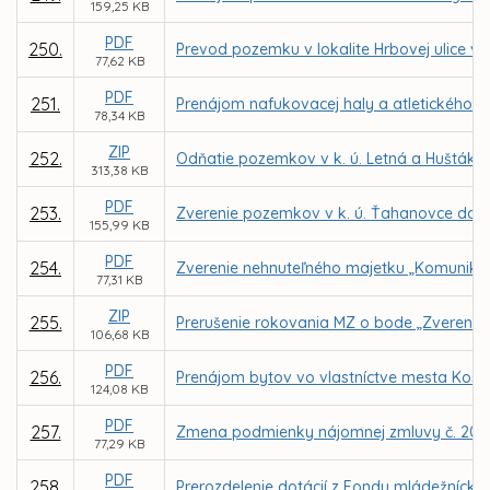
159,25 KB
PDF
250.
Prevod pozemku v lokalite Hrbovej ulice v 
77,62 KB
PDF
251.
Prenájom nafukovacej haly a atletického a
78,34 KB
ZIP
252.
Odňatie pozemkov v k. ú. Letná a Huštáky 
313,38 KB
PDF
253.
Zverenie pozemkov v k. ú. Ťahanovce do s
155,99 KB
PDF
254.
Zverenie nehnuteľného majetku „Komunikácia
77,31 KB
ZIP
255.
Prerušenie rokovania MZ o bode „Zverenie n
106,68 KB
PDF
256.
Prenájom bytov vo vlastníctve mesta Košic
124,08 KB
PDF
257.
Zmena podmienky nájomnej zmluvy č. 20200
77,29 KB
PDF
258.
Prerozdelenie dotácií z Fondu mládežnícke