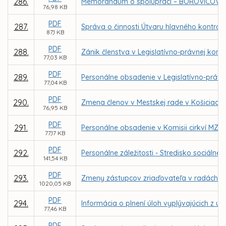
286.
Memorandum o spolupráci – BOROVICOVÝ
76,98 KB
PDF
287.
Správa o činnosti Útvaru hlavného kontrol
87,1 KB
PDF
288.
Zánik členstva v Legislatívno-právnej komis
77,03 KB
PDF
289.
Personálne obsadenie v Legislatívno-právne
77,04 KB
PDF
290.
Zmena členov v Mestskej rade v Košiciach
76,95 KB
PDF
291.
Personálne obsadenie v Komisii cirkví MZ v
77,17 KB
PDF
292.
Personálne záležitosti - Stredisko sociál
141,54 KB
PDF
293.
Zmeny zástupcov zriaďovateľa v radách škô
1020,05 KB
PDF
294.
Informácia o plnení úloh vyplývajúcich z u
77,46 KB
PDF