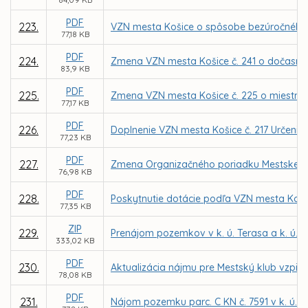
PDF
223.
VZN mesta Košice o spôsobe bezúročného 
77,18 KB
PDF
224.
Zmena VZN mesta Košice č. 241 o dočasn
83,9 KB
PDF
225.
Zmena VZN mesta Košice č. 225 o miestnej 
77,17 KB
PDF
226.
Doplnenie VZN mesta Košice č. 217 Určenie ď
77,23 KB
PDF
227.
Zmena Organizačného poriadku Mestskej po
76,98 KB
PDF
228.
Poskytnutie dotácie podľa VZN mesta Koši
77,35 KB
ZIP
229.
Prenájom pozemkov v k. ú. Terasa a k. ú. 
333,02 KB
PDF
230.
Aktualizácia nájmu pre Mestský klub vzpie
78,08 KB
PDF
231.
Nájom pozemku parc. C KN č. 7591 v k. ú. Kr