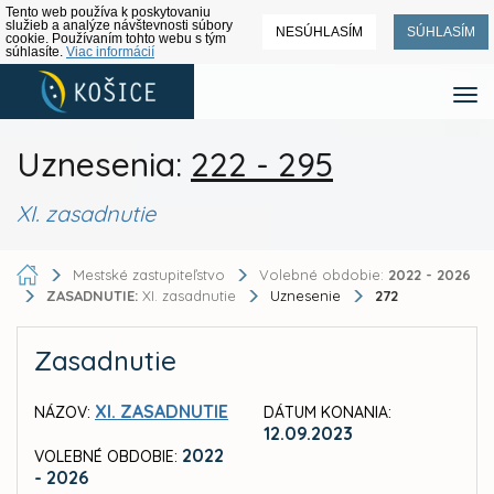
Tento web používa k poskytovaniu
služieb a analýze návštevnosti súbory
NESÚHLASÍM
SÚHLASÍM
cookie. Používaním tohto webu s tým
súhlasíte.
Viac informácií
Uznesenia:
222 - 295
XI. zasadnutie
Mestské zastupiteľstvo
Volebné obdobie:
2022 - 2026
ZASADNUTIE:
XI. zasadnutie
Uznesenie
272
Zasadnutie
XI. ZASADNUTIE
NÁZOV:
DÁTUM KONANIA:
12.09.2023
2022
VOLEBNÉ OBDOBIE:
- 2026