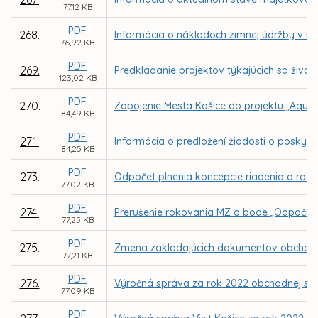
77,12 KB
PDF
268.
Informácia o nákladoch zimnej údržby v u
76,92 KB
PDF
269.
Predkladanie projektov týkajúcich sa živo
123,02 KB
PDF
270.
Zapojenie Mesta Košice do projektu „AquaU
84,49 KB
PDF
271.
Informácia o predložení žiadosti o poskyt
84,25 KB
PDF
273.
Odpočet plnenia koncepcie riadenia a rozvo
77,02 KB
PDF
274.
Prerušenie rokovania MZ o bode „Odpočet pl
77,25 KB
PDF
275.
Zmena zakladajúcich dokumentov obchodnej 
77,21 KB
PDF
276.
Výročná správa za rok 2022 obchodnej spol
77,09 KB
PDF