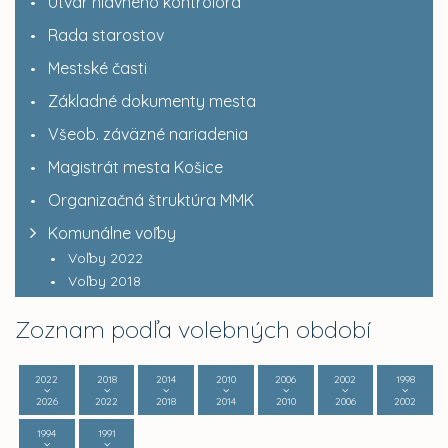
Útvar hlavného kontrolóra
Rada starostov
Mestské časti
Základné dokumenty mesta
Všeob. záväzné nariadenia
Magistrát mesta Košice
Organizačná štruktúra MMK
Komunálne voľby
Voľby 2022
Voľby 2018
Zoznam podľa volebných období
2022
2018
2014
2010
2006
2002
1998
2026
2022
2018
2014
2010
2006
2002
1994
1991