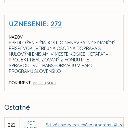
UZNESENIE:
272
NÁZOV:
PREDLOŽENIE ŽIADOSTI O NENÁVRATNÝ FINANČNÝ
PRÍSPEVOK „VEREJNÁ OSOBNÁ DOPRAVA S
NULOVÝMI EMISIAMI V MESTE KOŠICE, I. ETAPA“ –
PROJEKT REALIZOVANÝ Z FONDU PRE
SPRAVODLIVÚ TRANSFORMÁCIU V RÁMCI
PROGRAMU SLOVENSKO
DOKUMENT:
PDF - 84,14 KB
Ostatné
PDF
222.
Schválenie zverejneného programu XI. zasa
84,09 KB