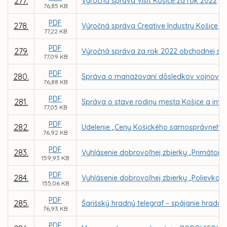
277.
Výročná správa Visit Košice za rok 2022
76,85 KB
PDF
278.
Výročná správa Creative Industry Košice n.
77,22 KB
PDF
279.
Výročná správa za rok 2022 obchodnej spol
77,09 KB
PDF
280.
Správa o manažovaní dôsledkov vojnového
76,88 KB
PDF
281.
Správa o stave rodiny mesta Košice a info
77,05 KB
PDF
282.
Udelenie „Ceny Košického samosprávneho 
76,92 KB
PDF
283.
Vyhlásenie dobrovoľnej zbierky „Primátors
159,93 KB
PDF
284.
Vyhlásenie dobrovoľnej zbierky „Polievka s
155,06 KB
PDF
285.
Šarišský hradný telegraf – spájanie hrado
76,93 KB
PDF