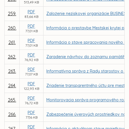
513,49 KB
PDF
259.
Založenie neziskovej organizácie BUSINESS 
83,66 KB
PDF
260.
Informácia o prestavbe Mestskej krytej pl
77,01 KB
PDF
261.
Informácia o stave spracovania nového ú
77,01 KB
PDF
262.
Zaradenie návrhov do zoznamu pamätihod
76,92 KB
PDF
263.
Informatívna správa z Rady starostov o s
77,07 KB
PDF
264.
Zriadenie transparentného účtu pre mesto
122,93 KB
PDF
265.
Monitorovacia správa programového rozpo
76,72 KB
PDF
266.
Zabezpečenie úverových prostriedkov na 
77,16 KB
PDF
267.
Informácia o aktuálnom stave majetkovopráv