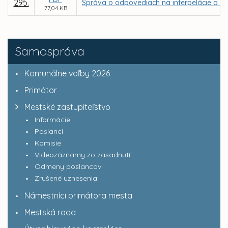
295.
Správa o odpovediach na interpelácie a do
77,04 KB
Samospráva
Komunálne voľby 2026
Primátor
Mestské zastupiteľstvo
Informácie
Poslanci
Komisie
Videozáznamy zo zasadnutí
Odmeny poslancov
Zrušené uznesenia
Námestníci primátora mesta
Mestská rada