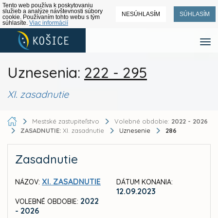
Tento web používa k poskytovaniu
služieb a analýze návštevnosti súbory
NESÚHLASÍM
SÚHLASÍM
cookie. Používaním tohto webu s tým
súhlasíte.
Viac informácií
Uznesenia:
222 - 295
XI. zasadnutie
Mestské zastupiteľstvo
Volebné obdobie:
2022 - 2026
ZASADNUTIE:
XI. zasadnutie
Uznesenie
286
Zasadnutie
XI. ZASADNUTIE
NÁZOV:
DÁTUM KONANIA:
12.09.2023
2022
VOLEBNÉ OBDOBIE:
- 2026