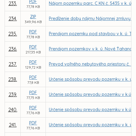
PDF
233.
Nájom pozemku parc. C KN č. 5435 v k. ú. 
77,78 KB
ZIP
234.
Predĺženie doby nájmu Nájomnej zmluvy č.
349,96 KB
PDF
235.
Prenájom pozemku pod stavbou v k. ú. Ter
77,78 KB
PDF
236.
Prenájom pozemkov v k. ú. Nové Ťahanovce 
217,35 KB
PDF
237.
Prevod voľného nebytového priestoru č. - 
129,72 KB
PDF
238.
Určenie spôsobu prevodu pozemku v k. ú. 
77,8 KB
PDF
239.
Určenie spôsobu prevodu pozemku v k.ú. S
77,75 KB
PDF
240.
Určenie spôsobu prevodu pozemku v k.ú. S
77,76 KB
PDF
241.
Určenie spôsobu prevodu pozemku v k. ú. 
77,76 KB