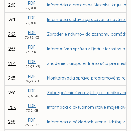
PDF
260.
Informácia o prestavbe Mestskej krytej pl
77,01 KB
PDF
261.
Informácia o stave spracovania nového ú
77,01 KB
PDF
262.
Zaradenie návrhov do zoznamu pamätihod
76,92 KB
PDF
263.
Informatívna správa z Rady starostov o s
77,07 KB
PDF
264.
Zriadenie transparentného účtu pre mesto
122,93 KB
PDF
265.
Monitorovacia správa programového rozpo
76,72 KB
PDF
266.
Zabezpečenie úverových prostriedkov na 
77,16 KB
PDF
267.
Informácia o aktuálnom stave majetkovopráv
77,12 KB
PDF
268.
Informácia o nákladoch zimnej údržby v u
76,92 KB