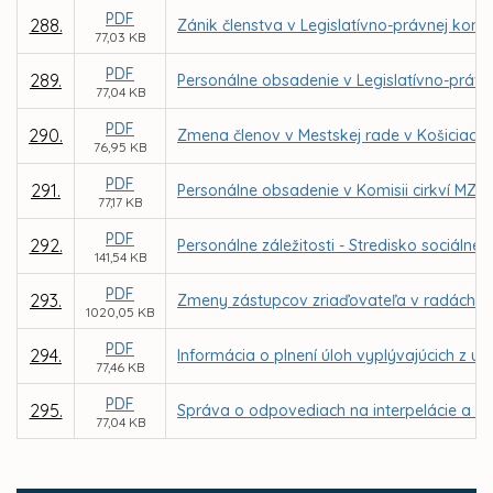
PDF
288.
Zánik členstva v Legislatívno-právnej komis
77,03 KB
PDF
289.
Personálne obsadenie v Legislatívno-právne
77,04 KB
PDF
290.
Zmena členov v Mestskej rade v Košiciach
76,95 KB
PDF
291.
Personálne obsadenie v Komisii cirkví MZ v
77,17 KB
PDF
292.
Personálne záležitosti - Stredisko sociál
141,54 KB
PDF
293.
Zmeny zástupcov zriaďovateľa v radách škô
1020,05 KB
PDF
294.
Informácia o plnení úloh vyplývajúcich z u
77,46 KB
PDF
295.
Správa o odpovediach na interpelácie a do
77,04 KB