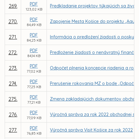
PDF
269.
Predkladanie projektov týkajúcich sa živo
123,02 KB
PDF
270.
Zapojenie Mesta Košice do projektu „AquaU
84,49 KB
PDF
271.
Informácia o predložení žiadosti o poskyt
84,25 KB
PDF
272.
Predloženie žiadosti o nenávratný finančn
84,14 KB
PDF
273.
Odpočet plnenia koncepcie riadenia a rozvo
77,02 KB
PDF
274.
Prerušenie rokovania MZ o bode „Odpočet pl
77,25 KB
PDF
275.
Zmena zakladajúcich dokumentov obchodnej 
77,21 KB
PDF
276.
Výročná správa za rok 2022 obchodnej spol
77,09 KB
PDF
277.
Výročná správa Visit Košice za rok 2022
76,85 KB