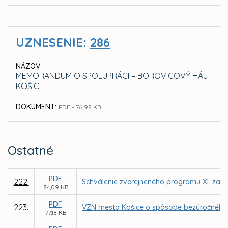
UZNESENIE:
286
NÁZOV:
MEMORANDUM O SPOLUPRÁCI – BOROVICOVÝ HÁJ
KOŠICE
DOKUMENT:
PDF - 76,98 KB
Ostatné
PDF
222.
Schválenie zverejneného programu XI. zasa
84,09 KB
PDF
223.
VZN mesta Košice o spôsobe bezúročného 
77,18 KB