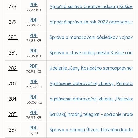
PDF
278.
Výročná správa Creative Industry Košice n.
77,22 KB
PDF
279.
Výročná správa za rok 2022 obchodnej spol
77,09 KB
PDF
280.
Správa o manažovaní dôsledkov vojnového
76,88 KB
PDF
281.
Správa o stave rodiny mesta Košice a info
77,05 KB
PDF
282.
Udelenie „Ceny Košického samosprávneho 
76,92 KB
PDF
283.
Vyhlásenie dobrovoľnej zbierky „Primátors
159,93 KB
PDF
284.
Vyhlásenie dobrovoľnej zbierky „Polievka s
155,06 KB
PDF
285.
Šarišský hradný telegraf – spájanie hrado
76,93 KB
PDF
287.
Správa o činnosti Útvaru hlavného kontrol
87,1 KB