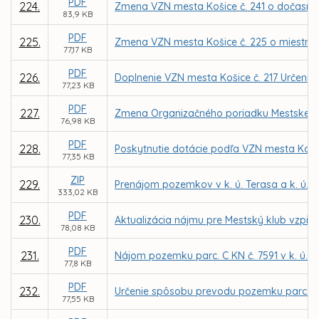
PDF
224.
Zmena VZN mesta Košice č. 241 o dočasn
83,9 KB
PDF
225.
Zmena VZN mesta Košice č. 225 o miestnej 
77,17 KB
PDF
226.
Doplnenie VZN mesta Košice č. 217 Určenie ď
77,23 KB
PDF
227.
Zmena Organizačného poriadku Mestskej po
76,98 KB
PDF
228.
Poskytnutie dotácie podľa VZN mesta Koši
77,35 KB
ZIP
229.
Prenájom pozemkov v k. ú. Terasa a k. ú. 
333,02 KB
PDF
230.
Aktualizácia nájmu pre Mestský klub vzpie
78,08 KB
PDF
231.
Nájom pozemku parc. C KN č. 7591 v k. ú. Kr
77,8 KB
PDF
232.
Určenie spôsobu prevodu pozemku parc. C KN 
77,55 KB