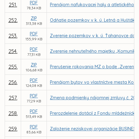
PDF
251.
Prenájom nafukovacej haly a atletického a
78,34 KB
ZIP
252.
Odňatie pozemkov v k. ú. Letná a Huštáky 
313,38 KB
PDF
253.
Zverenie pozemkov v k. ú. Ťahanovce do s
155,99 KB
PDF
254.
Zverenie nehnuteľného majetku „Komunikácia
77,31 KB
ZIP
255.
Prerušenie rokovania MZ o bode „Zverenie n
106,68 KB
PDF
256.
Prenájom bytov vo vlastníctve mesta Košic
124,08 KB
PDF
257.
Zmena podmienky nájomnej zmluvy č. 20200
77,29 KB
PDF
258.
Prerozdelenie dotácií z Fondu mládežnícke
513,49 KB
PDF
259.
Založenie neziskovej organizácie BUSINESS 
83,66 KB