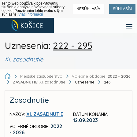
Tento web používa k poskytovaniu
služieb a analýze návštevnosti súbory
NESÚHLASÍM
SÚHLASÍM
cookie. Používaním tohto webu s tým
súhlasíte.
Viac informácií
Uznesenia:
222 - 295
XI. zasadnutie
Mestské zastupiteľstvo
Volebné obdobie:
2022 - 2026
ZASADNUTIE:
XI. zasadnutie
Uznesenie
246
Zasadnutie
XI. ZASADNUTIE
NÁZOV:
DÁTUM KONANIA:
12.09.2023
2022
VOLEBNÉ OBDOBIE:
- 2026