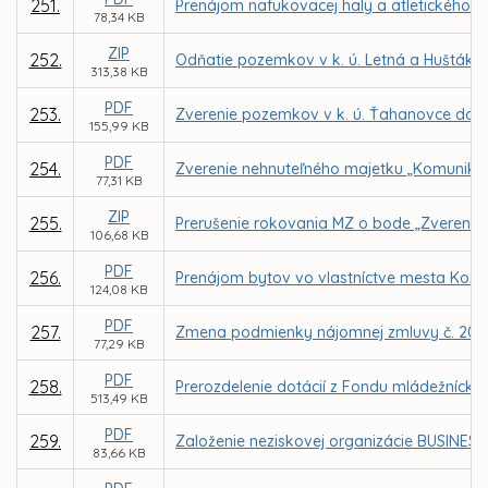
251.
Prenájom nafukovacej haly a atletického a
78,34 KB
ZIP
252.
Odňatie pozemkov v k. ú. Letná a Huštáky 
313,38 KB
PDF
253.
Zverenie pozemkov v k. ú. Ťahanovce do s
155,99 KB
PDF
254.
Zverenie nehnuteľného majetku „Komunikácia
77,31 KB
ZIP
255.
Prerušenie rokovania MZ o bode „Zverenie n
106,68 KB
PDF
256.
Prenájom bytov vo vlastníctve mesta Košic
124,08 KB
PDF
257.
Zmena podmienky nájomnej zmluvy č. 20200
77,29 KB
PDF
258.
Prerozdelenie dotácií z Fondu mládežnícke
513,49 KB
PDF
259.
Založenie neziskovej organizácie BUSINESS 
83,66 KB