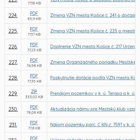
77,18 KB
PDF
224.
Zmena VZN mesta Košice č. 241 o dočasn
83,9 KB
PDF
225.
Zmena VZN mesta Košice č. 225 o miestnej 
77,17 KB
PDF
226.
Doplnenie VZN mesta Košice č. 217 Určenie ď
77,23 KB
PDF
227.
Zmena Organizačného poriadku Mestskej po
76,98 KB
PDF
228.
Poskytnutie dotácie podľa VZN mesta Koši
77,35 KB
ZIP
229.
Prenájom pozemkov v k. ú. Terasa a k. ú. 
333,02 KB
PDF
230.
Aktualizácia nájmu pre Mestský klub vzpie
78,08 KB
PDF
231.
Nájom pozemku parc. C KN č. 7591 v k. ú. Kr
77,8 KB
PDF