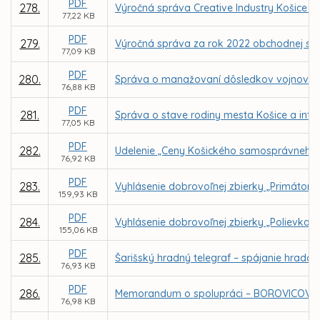
PDF
278.
Výročná správa Creative Industry Košice n.
77,22 KB
PDF
279.
Výročná správa za rok 2022 obchodnej spol
77,09 KB
PDF
280.
Správa o manažovaní dôsledkov vojnového
76,88 KB
PDF
281.
Správa o stave rodiny mesta Košice a info
77,05 KB
PDF
282.
Udelenie „Ceny Košického samosprávneho 
76,92 KB
PDF
283.
Vyhlásenie dobrovoľnej zbierky „Primátors
159,93 KB
PDF
284.
Vyhlásenie dobrovoľnej zbierky „Polievka s
155,06 KB
PDF
285.
Šarišský hradný telegraf – spájanie hrado
76,93 KB
PDF
286.
Memorandum o spolupráci – BOROVICOVÝ
76,98 KB