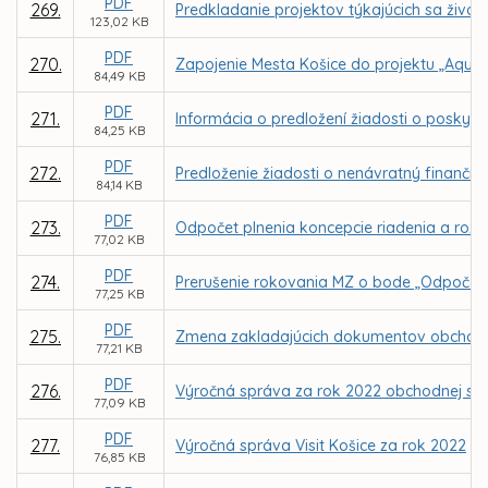
PDF
269.
Predkladanie projektov týkajúcich sa živo
123,02 KB
PDF
270.
Zapojenie Mesta Košice do projektu „AquaU
84,49 KB
PDF
271.
Informácia o predložení žiadosti o poskyt
84,25 KB
PDF
272.
Predloženie žiadosti o nenávratný finančn
84,14 KB
PDF
273.
Odpočet plnenia koncepcie riadenia a rozvo
77,02 KB
PDF
274.
Prerušenie rokovania MZ o bode „Odpočet pl
77,25 KB
PDF
275.
Zmena zakladajúcich dokumentov obchodnej 
77,21 KB
PDF
276.
Výročná správa za rok 2022 obchodnej spol
77,09 KB
PDF
277.
Výročná správa Visit Košice za rok 2022
76,85 KB