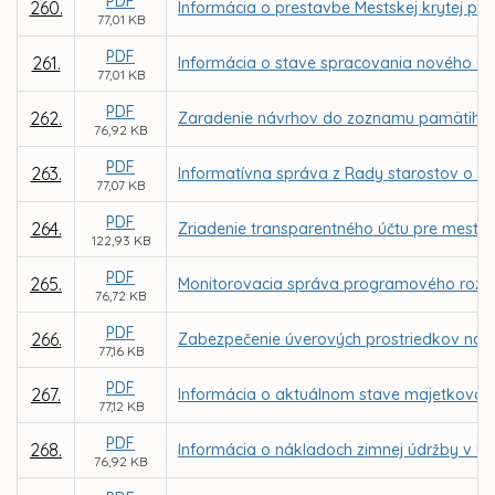
PDF
260.
Informácia o prestavbe Mestskej krytej pl
77,01 KB
PDF
261.
Informácia o stave spracovania nového ú
77,01 KB
PDF
262.
Zaradenie návrhov do zoznamu pamätihod
76,92 KB
PDF
263.
Informatívna správa z Rady starostov o s
77,07 KB
PDF
264.
Zriadenie transparentného účtu pre mesto
122,93 KB
PDF
265.
Monitorovacia správa programového rozpo
76,72 KB
PDF
266.
Zabezpečenie úverových prostriedkov na 
77,16 KB
PDF
267.
Informácia o aktuálnom stave majetkovopráv
77,12 KB
PDF
268.
Informácia o nákladoch zimnej údržby v u
76,92 KB