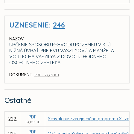
UZNESENIE:
246
NÁZOV:
URČENIE SPÔSOBU PREVODU POZEMKU V K. Ú.
NIŽNÁ ÚVRAŤ PRE EVU VASZILYOVÚ A MANŽELA
VOJTECHA VASZILYA Z DÔVODU HODNÉHO
OSOBITNÉHO ZRETEĽA
DOKUMENT:
PDF - 77,62 KB
Ostatné
PDF
222.
Schválenie zverejneného programu XI. zasa
84,09 KB
PDF
223.
VZN mesta Košice o spôsobe bezúročného 