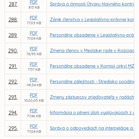
PDF
287.
Správa o činnosti Útvaru hlavného kontrol
87,1 KB
PDF
288.
Zánik členstva v Legislatívno-právnej komis
77,03 KB
PDF
289.
Personálne obsadenie v Legislatívno-právne
77,04 KB
PDF
290.
Zmena členov v Mestskej rade v Košiciach
76,95 KB
PDF
291.
Personálne obsadenie v Komisii cirkví MZ v
77,17 KB
PDF
292.
Personálne záležitosti - Stredisko sociál
141,54 KB
PDF
293.
Zmeny zástupcov zriaďovateľa v radách škô
1020,05 KB
PDF
294.
Informácia o plnení úloh vyplývajúcich z u
77,46 KB
PDF
295.
Správa o odpovediach na interpelácie a do
77,04 KB