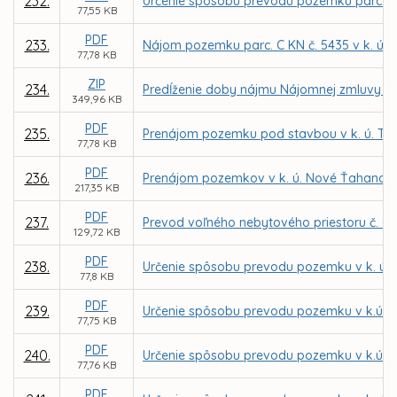
232.
Určenie spôsobu prevodu pozemku parc. C KN 
77,55 KB
PDF
233.
Nájom pozemku parc. C KN č. 5435 v k. ú. 
77,78 KB
ZIP
234.
Predĺženie doby nájmu Nájomnej zmluvy č.
349,96 KB
PDF
235.
Prenájom pozemku pod stavbou v k. ú. Ter
77,78 KB
PDF
236.
Prenájom pozemkov v k. ú. Nové Ťahanovce 
217,35 KB
PDF
237.
Prevod voľného nebytového priestoru č. - 
129,72 KB
PDF
238.
Určenie spôsobu prevodu pozemku v k. ú. 
77,8 KB
PDF
239.
Určenie spôsobu prevodu pozemku v k.ú. S
77,75 KB
PDF
240.
Určenie spôsobu prevodu pozemku v k.ú. S
77,76 KB
PDF