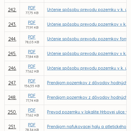
PDF
242.
Určenie spôsobu prevodu pozemku v k. ú. 
77,75 KB
PDF
243.
Určenie spôsobu prevodu pozemkov v k. ú.
77,91 KB
PDF
244.
Určenie spôsobu prevodu pozemkov formou
78,03 KB
PDF
245.
Určenie spôsobu prevodu pozemkov v k. ú.
77,84 KB
PDF
246.
Určenie spôsobu prevodu pozemku v k. ú. 
77,62 KB
PDF
247.
Prenájom pozemkov z dôvodov hodných osob
156,55 KB
PDF
248.
Prenájom pozemkov z dôvodov hodných osob
77,74 KB
PDF
250.
Prevod pozemku v lokalite Hrbovej ulice v 
77,62 KB
PDF
251.
Prenájom nafukovacej haly a atletického a
78,34 KB