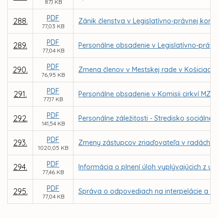
87,1 KB
PDF
288.
Zánik členstva v Legislatívno-právnej komis
77,03 KB
PDF
289.
Personálne obsadenie v Legislatívno-právne
77,04 KB
PDF
290.
Zmena členov v Mestskej rade v Košiciach
76,95 KB
PDF
291.
Personálne obsadenie v Komisii cirkví MZ v
77,17 KB
PDF
292.
Personálne záležitosti - Stredisko sociál
141,54 KB
PDF
293.
Zmeny zástupcov zriaďovateľa v radách škô
1020,05 KB
PDF
294.
Informácia o plnení úloh vyplývajúcich z u
77,46 KB
PDF
295.
Správa o odpovediach na interpelácie a do
77,04 KB