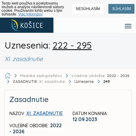
Tento web používa k poskytovaniu
služieb a analýze návštevnosti súbory
NESÚHLASÍM
SÚHLASÍM
cookie. Používaním tohto webu s tým
súhlasíte.
Viac informácií
Uznesenia:
222 - 295
XI. zasadnutie
Mestské zastupiteľstvo
Volebné obdobie:
2022 - 2026
ZASADNUTIE:
XI. zasadnutie
Uznesenie
249
Zasadnutie
XI. ZASADNUTIE
NÁZOV:
DÁTUM KONANIA:
12.09.2023
2022
VOLEBNÉ OBDOBIE:
- 2026