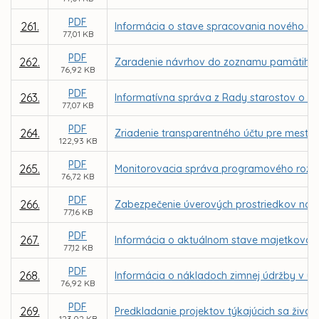
PDF
261.
Informácia o stave spracovania nového ú
77,01 KB
PDF
262.
Zaradenie návrhov do zoznamu pamätihod
76,92 KB
PDF
263.
Informatívna správa z Rady starostov o s
77,07 KB
PDF
264.
Zriadenie transparentného účtu pre mesto
122,93 KB
PDF
265.
Monitorovacia správa programového rozpo
76,72 KB
PDF
266.
Zabezpečenie úverových prostriedkov na 
77,16 KB
PDF
267.
Informácia o aktuálnom stave majetkovopráv
77,12 KB
PDF
268.
Informácia o nákladoch zimnej údržby v u
76,92 KB
PDF
269.
Predkladanie projektov týkajúcich sa živo
123,02 KB