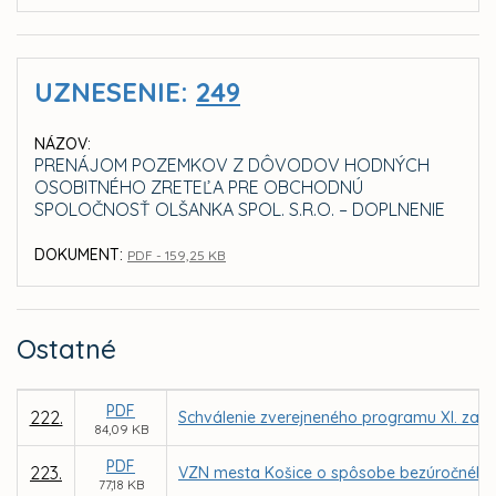
UZNESENIE:
249
NÁZOV:
PRENÁJOM POZEMKOV Z DÔVODOV HODNÝCH
OSOBITNÉHO ZRETEĽA PRE OBCHODNÚ
SPOLOČNOSŤ OLŠANKA SPOL. S.R.O. – DOPLNENIE
DOKUMENT:
PDF - 159,25 KB
Ostatné
PDF
222.
Schválenie zverejneného programu XI. zasa
84,09 KB
PDF
223.
VZN mesta Košice o spôsobe bezúročného 
77,18 KB