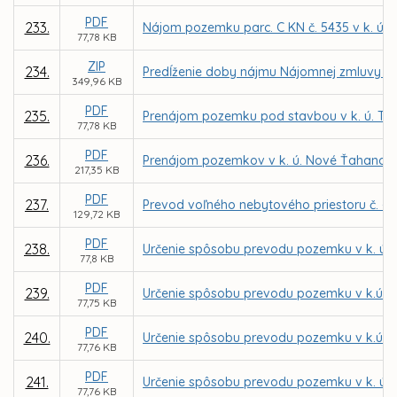
PDF
233.
Nájom pozemku parc. C KN č. 5435 v k. ú. 
77,78 KB
ZIP
234.
Predĺženie doby nájmu Nájomnej zmluvy č.
349,96 KB
PDF
235.
Prenájom pozemku pod stavbou v k. ú. Ter
77,78 KB
PDF
236.
Prenájom pozemkov v k. ú. Nové Ťahanovce 
217,35 KB
PDF
237.
Prevod voľného nebytového priestoru č. - 
129,72 KB
PDF
238.
Určenie spôsobu prevodu pozemku v k. ú. 
77,8 KB
PDF
239.
Určenie spôsobu prevodu pozemku v k.ú. S
77,75 KB
PDF
240.
Určenie spôsobu prevodu pozemku v k.ú. S
77,76 KB
PDF
241.
Určenie spôsobu prevodu pozemku v k. ú. 
77,76 KB