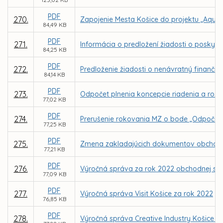
PDF
270.
Zapojenie Mesta Košice do projektu „AquaU
84,49 KB
PDF
271.
Informácia o predložení žiadosti o poskyt
84,25 KB
PDF
272.
Predloženie žiadosti o nenávratný finančn
84,14 KB
PDF
273.
Odpočet plnenia koncepcie riadenia a rozvo
77,02 KB
PDF
274.
Prerušenie rokovania MZ o bode „Odpočet pl
77,25 KB
PDF
275.
Zmena zakladajúcich dokumentov obchodnej 
77,21 KB
PDF
276.
Výročná správa za rok 2022 obchodnej spol
77,09 KB
PDF
277.
Výročná správa Visit Košice za rok 2022
76,85 KB
PDF
278.
Výročná správa Creative Industry Košice n.