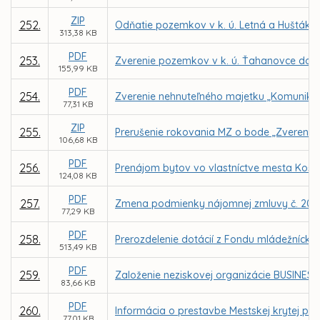
ZIP
252.
Odňatie pozemkov v k. ú. Letná a Huštáky 
313,38 KB
PDF
253.
Zverenie pozemkov v k. ú. Ťahanovce do s
155,99 KB
PDF
254.
Zverenie nehnuteľného majetku „Komunikácia
77,31 KB
ZIP
255.
Prerušenie rokovania MZ o bode „Zverenie n
106,68 KB
PDF
256.
Prenájom bytov vo vlastníctve mesta Košic
124,08 KB
PDF
257.
Zmena podmienky nájomnej zmluvy č. 20200
77,29 KB
PDF
258.
Prerozdelenie dotácií z Fondu mládežnícke
513,49 KB
PDF
259.
Založenie neziskovej organizácie BUSINESS 
83,66 KB
PDF
260.
Informácia o prestavbe Mestskej krytej pl
77,01 KB