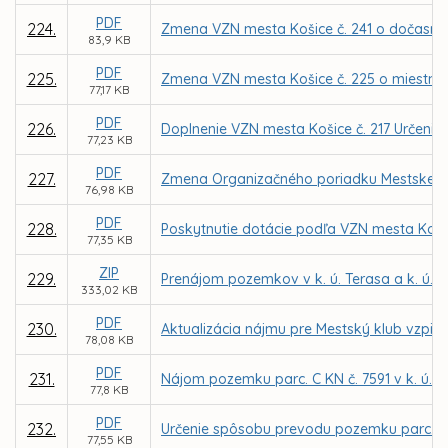
PDF
224.
Zmena VZN mesta Košice č. 241 o dočasn
83,9 KB
PDF
225.
Zmena VZN mesta Košice č. 225 o miestnej 
77,17 KB
PDF
226.
Doplnenie VZN mesta Košice č. 217 Určenie ď
77,23 KB
PDF
227.
Zmena Organizačného poriadku Mestskej po
76,98 KB
PDF
228.
Poskytnutie dotácie podľa VZN mesta Koši
77,35 KB
ZIP
229.
Prenájom pozemkov v k. ú. Terasa a k. ú. 
333,02 KB
PDF
230.
Aktualizácia nájmu pre Mestský klub vzpie
78,08 KB
PDF
231.
Nájom pozemku parc. C KN č. 7591 v k. ú. Kr
77,8 KB
PDF
232.
Určenie spôsobu prevodu pozemku parc. C KN 
77,55 KB