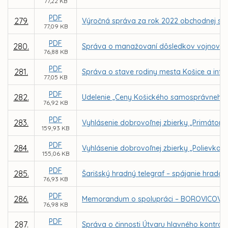
77,22 KB
PDF
279.
Výročná správa za rok 2022 obchodnej spol
77,09 KB
PDF
280.
Správa o manažovaní dôsledkov vojnového
76,88 KB
PDF
281.
Správa o stave rodiny mesta Košice a info
77,05 KB
PDF
282.
Udelenie „Ceny Košického samosprávneho 
76,92 KB
PDF
283.
Vyhlásenie dobrovoľnej zbierky „Primátors
159,93 KB
PDF
284.
Vyhlásenie dobrovoľnej zbierky „Polievka s
155,06 KB
PDF
285.
Šarišský hradný telegraf – spájanie hrado
76,93 KB
PDF
286.
Memorandum o spolupráci – BOROVICOVÝ
76,98 KB
PDF
287.
Správa o činnosti Útvaru hlavného kontrol