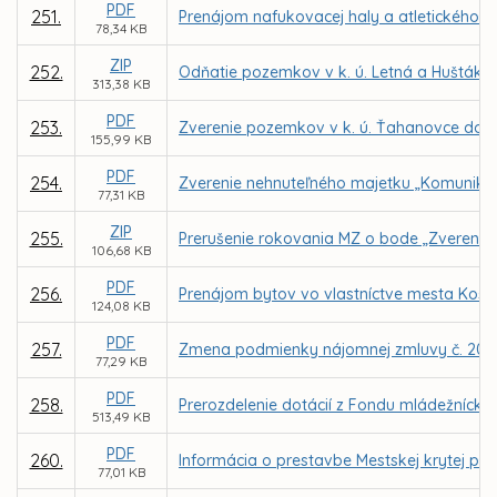
PDF
251.
Prenájom nafukovacej haly a atletického a
78,34 KB
ZIP
252.
Odňatie pozemkov v k. ú. Letná a Huštáky 
313,38 KB
PDF
253.
Zverenie pozemkov v k. ú. Ťahanovce do s
155,99 KB
PDF
254.
Zverenie nehnuteľného majetku „Komunikácia
77,31 KB
ZIP
255.
Prerušenie rokovania MZ o bode „Zverenie n
106,68 KB
PDF
256.
Prenájom bytov vo vlastníctve mesta Košic
124,08 KB
PDF
257.
Zmena podmienky nájomnej zmluvy č. 20200
77,29 KB
PDF
258.
Prerozdelenie dotácií z Fondu mládežnícke
513,49 KB
PDF
260.
Informácia o prestavbe Mestskej krytej pl
77,01 KB