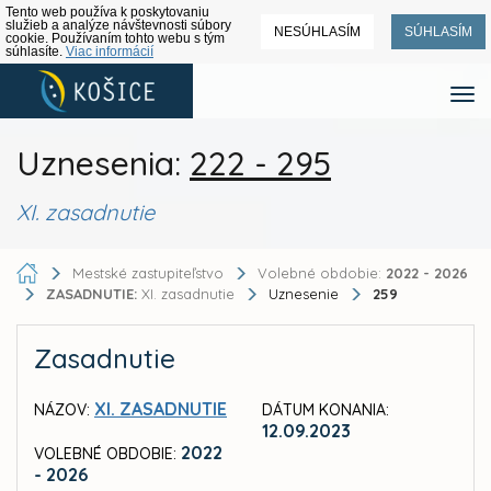
Tento web používa k poskytovaniu
služieb a analýze návštevnosti súbory
NESÚHLASÍM
SÚHLASÍM
cookie. Používaním tohto webu s tým
súhlasíte.
Viac informácií
Uznesenia:
222 - 295
XI. zasadnutie
Mestské zastupiteľstvo
Volebné obdobie:
2022 - 2026
ZASADNUTIE:
XI. zasadnutie
Uznesenie
259
Zasadnutie
XI. ZASADNUTIE
NÁZOV:
DÁTUM KONANIA:
12.09.2023
2022
VOLEBNÉ OBDOBIE:
- 2026