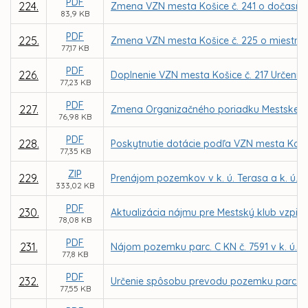
PDF
224.
Zmena VZN mesta Košice č. 241 o dočasn
83,9 KB
PDF
225.
Zmena VZN mesta Košice č. 225 o miestnej 
77,17 KB
PDF
226.
Doplnenie VZN mesta Košice č. 217 Určenie ď
77,23 KB
PDF
227.
Zmena Organizačného poriadku Mestskej po
76,98 KB
PDF
228.
Poskytnutie dotácie podľa VZN mesta Koši
77,35 KB
ZIP
229.
Prenájom pozemkov v k. ú. Terasa a k. ú. 
333,02 KB
PDF
230.
Aktualizácia nájmu pre Mestský klub vzpie
78,08 KB
PDF
231.
Nájom pozemku parc. C KN č. 7591 v k. ú. Kr
77,8 KB
PDF
232.
Určenie spôsobu prevodu pozemku parc. C KN 
77,55 KB