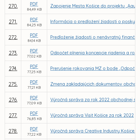
PDF
270.
Zapojenie Mesta Košice do projektu „AquaU
84,49 KB
PDF
271.
Informácia o predložení žiadosti o poskyt
84,25 KB
PDF
272.
Predloženie žiadosti o nenávratný finančn
84,14 KB
PDF
273.
Odpočet plnenia koncepcie riadenia a rozvo
77,02 KB
PDF
274.
Prerušenie rokovania MZ o bode „Odpočet pl
77,25 KB
PDF
275.
Zmena zakladajúcich dokumentov obchodnej 
77,21 KB
PDF
276.
Výročná správa za rok 2022 obchodnej spol
77,09 KB
PDF
277.
Výročná správa Visit Košice za rok 2022
76,85 KB
PDF
278.
Výročná správa Creative Industry Košice n.
77,22 KB