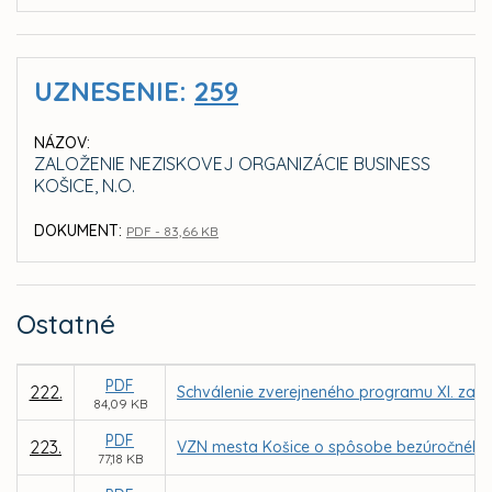
UZNESENIE:
259
NÁZOV:
ZALOŽENIE NEZISKOVEJ ORGANIZÁCIE BUSINESS
KOŠICE, N.O.
DOKUMENT:
PDF - 83,66 KB
Ostatné
PDF
222.
Schválenie zverejneného programu XI. zasa
84,09 KB
PDF
223.
VZN mesta Košice o spôsobe bezúročného 
77,18 KB