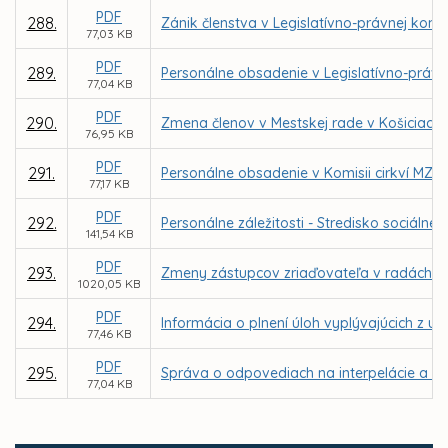
PDF
288.
Zánik členstva v Legislatívno-právnej komis
77,03 KB
PDF
289.
Personálne obsadenie v Legislatívno-právne
77,04 KB
PDF
290.
Zmena členov v Mestskej rade v Košiciach
76,95 KB
PDF
291.
Personálne obsadenie v Komisii cirkví MZ v
77,17 KB
PDF
292.
Personálne záležitosti - Stredisko sociál
141,54 KB
PDF
293.
Zmeny zástupcov zriaďovateľa v radách škô
1020,05 KB
PDF
294.
Informácia o plnení úloh vyplývajúcich z u
77,46 KB
PDF
295.
Správa o odpovediach na interpelácie a do
77,04 KB