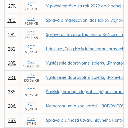
PDF
279.
Výročná správa za rok 2022 obchodnej spol
77,09 KB
PDF
280.
Správa o manažovaní dôsledkov vojnového
76,88 KB
PDF
281.
Správa o stave rodiny mesta Košice a info
77,05 KB
PDF
282.
Udelenie „Ceny Košického samosprávneho 
76,92 KB
PDF
283.
Vyhlásenie dobrovoľnej zbierky „Primátors
159,93 KB
PDF
284.
Vyhlásenie dobrovoľnej zbierky „Polievka s
155,06 KB
PDF
285.
Šarišský hradný telegraf – spájanie hrado
76,93 KB
PDF
286.
Memorandum o spolupráci – BOROVICOVÝ
76,98 KB
PDF
287.
Správa o činnosti Útvaru hlavného kontrol
87,1 KB