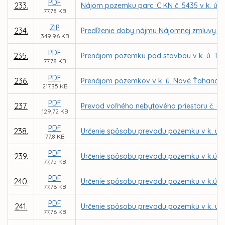
PDF
233.
Nájom pozemku parc. C KN č. 5435 v k. ú. 
77,78 KB
ZIP
234.
Predĺženie doby nájmu Nájomnej zmluvy č.
349,96 KB
PDF
235.
Prenájom pozemku pod stavbou v k. ú. Ter
77,78 KB
PDF
236.
Prenájom pozemkov v k. ú. Nové Ťahanovce 
217,35 KB
PDF
237.
Prevod voľného nebytového priestoru č. - 
129,72 KB
PDF
238.
Určenie spôsobu prevodu pozemku v k. ú. 
77,8 KB
PDF
239.
Určenie spôsobu prevodu pozemku v k.ú. S
77,75 KB
PDF
240.
Určenie spôsobu prevodu pozemku v k.ú. S
77,76 KB
PDF
241.
Určenie spôsobu prevodu pozemku v k. ú. 
77,76 KB