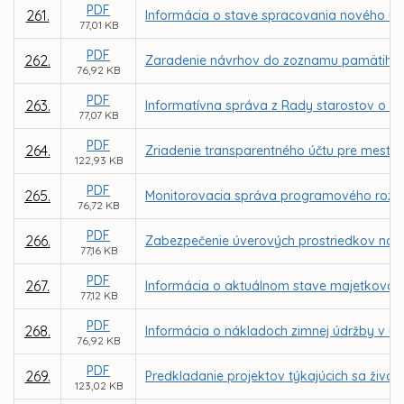
PDF
261.
Informácia o stave spracovania nového ú
77,01 KB
PDF
262.
Zaradenie návrhov do zoznamu pamätihod
76,92 KB
PDF
263.
Informatívna správa z Rady starostov o s
77,07 KB
PDF
264.
Zriadenie transparentného účtu pre mesto
122,93 KB
PDF
265.
Monitorovacia správa programového rozpo
76,72 KB
PDF
266.
Zabezpečenie úverových prostriedkov na 
77,16 KB
PDF
267.
Informácia o aktuálnom stave majetkovopráv
77,12 KB
PDF
268.
Informácia o nákladoch zimnej údržby v u
76,92 KB
PDF
269.
Predkladanie projektov týkajúcich sa živo
123,02 KB