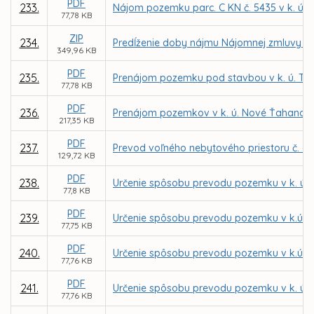
PDF
233.
Nájom pozemku parc. C KN č. 5435 v k. ú. 
77,78 KB
ZIP
234.
Predĺženie doby nájmu Nájomnej zmluvy č.
349,96 KB
PDF
235.
Prenájom pozemku pod stavbou v k. ú. Ter
77,78 KB
PDF
236.
Prenájom pozemkov v k. ú. Nové Ťahanovce 
217,35 KB
PDF
237.
Prevod voľného nebytového priestoru č. - 
129,72 KB
PDF
238.
Určenie spôsobu prevodu pozemku v k. ú. 
77,8 KB
PDF
239.
Určenie spôsobu prevodu pozemku v k.ú. S
77,75 KB
PDF
240.
Určenie spôsobu prevodu pozemku v k.ú. S
77,76 KB
PDF
241.
Určenie spôsobu prevodu pozemku v k. ú. 
77,76 KB