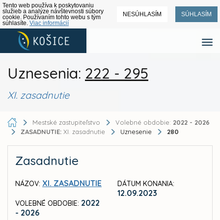
Tento web používa k poskytovaniu
služieb a analýze návštevnosti súbory
NESÚHLASÍM
SÚHLASÍM
cookie. Používaním tohto webu s tým
súhlasíte.
Viac informácií
Uznesenia:
222 - 295
XI. zasadnutie
Mestské zastupiteľstvo
Volebné obdobie:
2022 - 2026
ZASADNUTIE:
XI. zasadnutie
Uznesenie
280
Zasadnutie
XI. ZASADNUTIE
NÁZOV:
DÁTUM KONANIA:
12.09.2023
2022
VOLEBNÉ OBDOBIE:
- 2026