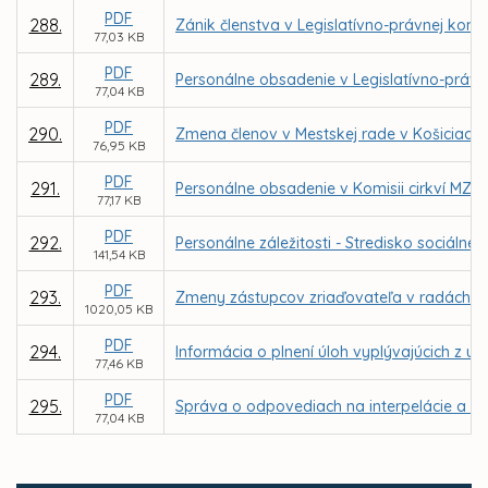
PDF
288.
Zánik členstva v Legislatívno-právnej komis
77,03 KB
PDF
289.
Personálne obsadenie v Legislatívno-právne
77,04 KB
PDF
290.
Zmena členov v Mestskej rade v Košiciach
76,95 KB
PDF
291.
Personálne obsadenie v Komisii cirkví MZ v
77,17 KB
PDF
292.
Personálne záležitosti - Stredisko sociál
141,54 KB
PDF
293.
Zmeny zástupcov zriaďovateľa v radách škô
1020,05 KB
PDF
294.
Informácia o plnení úloh vyplývajúcich z u
77,46 KB
PDF
295.
Správa o odpovediach na interpelácie a do
77,04 KB