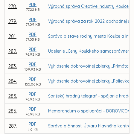
PDF
278.
Výročná správa Creative Industry Košice n.
77,22 KB
PDF
279.
Výročná správa za rok 2022 obchodnej spol
77,09 KB
PDF
281.
Správa o stave rodiny mesta Košice a info
77,05 KB
PDF
282.
Udelenie „Ceny Košického samosprávneho 
76,92 KB
PDF
283.
Vyhlásenie dobrovoľnej zbierky „Primátors
159,93 KB
PDF
284.
Vyhlásenie dobrovoľnej zbierky „Polievka s
155,06 KB
PDF
285.
Šarišský hradný telegraf – spájanie hrado
76,93 KB
PDF
286.
Memorandum o spolupráci – BOROVICOVÝ
76,98 KB
PDF
287.
Správa o činnosti Útvaru hlavného kontrol
87,1 KB