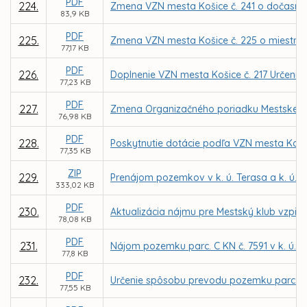
PDF
224.
Zmena VZN mesta Košice č. 241 o dočasn
83,9 KB
PDF
225.
Zmena VZN mesta Košice č. 225 o miestnej 
77,17 KB
PDF
226.
Doplnenie VZN mesta Košice č. 217 Určenie ď
77,23 KB
PDF
227.
Zmena Organizačného poriadku Mestskej po
76,98 KB
PDF
228.
Poskytnutie dotácie podľa VZN mesta Koši
77,35 KB
ZIP
229.
Prenájom pozemkov v k. ú. Terasa a k. ú. 
333,02 KB
PDF
230.
Aktualizácia nájmu pre Mestský klub vzpie
78,08 KB
PDF
231.
Nájom pozemku parc. C KN č. 7591 v k. ú. Kr
77,8 KB
PDF
232.
Určenie spôsobu prevodu pozemku parc. C KN 
77,55 KB