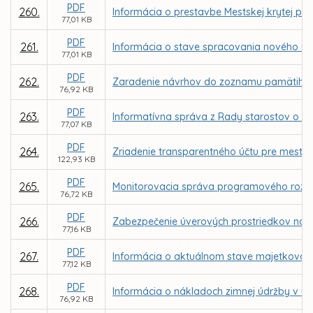
PDF
260.
Informácia o prestavbe Mestskej krytej pl
77,01 KB
PDF
261.
Informácia o stave spracovania nového ú
77,01 KB
PDF
262.
Zaradenie návrhov do zoznamu pamätihod
76,92 KB
PDF
263.
Informatívna správa z Rady starostov o s
77,07 KB
PDF
264.
Zriadenie transparentného účtu pre mesto
122,93 KB
PDF
265.
Monitorovacia správa programového rozpo
76,72 KB
PDF
266.
Zabezpečenie úverových prostriedkov na 
77,16 KB
PDF
267.
Informácia o aktuálnom stave majetkovopráv
77,12 KB
PDF
268.
Informácia o nákladoch zimnej údržby v u
76,92 KB