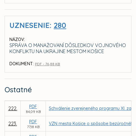
UZNESENIE:
280
NÁZOV:
SPRÁVA O MANAŽOVANÍ DÔSLEDKOV VOJNOVÉHO
KONFLIKTU NA UKRAJINE MESTOM KOŠICE
DOKUMENT:
PDF - 76,88 KB
Ostatné
PDF
222.
Schválenie zverejneného programu XI. zasa
84,09 KB
PDF
223.
VZN mesta Košice o spôsobe bezúročného 
77,18 KB