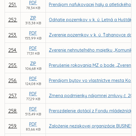
PDF
251.
Prenájom nafukovacej haly a atletického a
78,34 KB
ZIP
252.
Odňatie pozemkov v k. ú. Letná a Huštáky 
313,38 KB
PDF
253.
Zverenie pozemkov v k. ú. Ťahanovce do s
155,99 KB
PDF
254.
Zverenie nehnuteľného majetku „Komunikácia
77,31 KB
ZIP
255.
Prerušenie rokovania MZ o bode „Zverenie n
106,68 KB
PDF
256.
Prenájom bytov vo vlastníctve mesta Košic
124,08 KB
PDF
257.
Zmena podmienky nájomnej zmluvy č. 20200
77,29 KB
PDF
258.
Prerozdelenie dotácií z Fondu mládežnícke
513,49 KB
PDF
259.
Založenie neziskovej organizácie BUSINESS 
83,66 KB