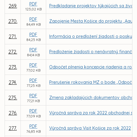
PDF
269.
Predkladanie projektov týkajúcich sa živo
123,02 KB
PDF
270.
Zapojenie Mesta Košice do projektu „AquaU
84,49 KB
PDF
271.
Informácia o predložení žiadosti o poskyt
84,25 KB
PDF
272.
Predloženie žiadosti o nenávratný finančn
84,14 KB
PDF
273.
Odpočet plnenia koncepcie riadenia a rozvo
77,02 KB
PDF
274.
Prerušenie rokovania MZ o bode „Odpočet pl
77,25 KB
PDF
275.
Zmena zakladajúcich dokumentov obchodnej 
77,21 KB
PDF
276.
Výročná správa za rok 2022 obchodnej spol
77,09 KB
PDF
277.
Výročná správa Visit Košice za rok 2022
76,85 KB