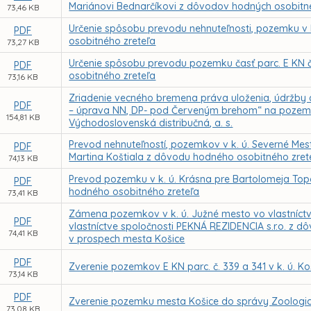
Mariánovi Bednarčíkovi z dôvodov hodných osobitn
73,46 KB
Určenie spôsobu prevodu nehnuteľnosti, pozemku v k
PDF
osobitného zreteľa
73,27 KB
Určenie spôsobu prevodu pozemku časť parc. E KN č
PDF
osobitného zreteľa
73,16 KB
Zriadenie vecného bremena práva uloženia, údržby a 
PDF
– úprava NN, DP- pod Červeným brehom“ na pozemko
154,81 KB
Východoslovenská distribučná, a. s.
Prevod nehnuteľností, pozemkov v k. ú. Severné Mest
PDF
Martina Koštiala z dôvodu hodného osobitného zret
74,13 KB
Prevod pozemku v k. ú. Krásna pre Bartolomeja To
PDF
hodného osobitného zreteľa
73,41 KB
Zámena pozemkov v k. ú. Južné mesto vo vlastníctv
PDF
vlastníctve spoločnosti PEKNÁ REZIDENCIA s.r.o. z
74,41 KB
v prospech mesta Košice
PDF
Zverenie pozemkov E KN parc. č. 339 a 341 v k. ú. 
73,14 KB
PDF
Zverenie pozemku mesta Košice do správy Zoologic
73,08 KB