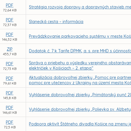
PDF
Stratégia rozvoja dopravy a dopravných stavieb me
72,64 KB
PDF
Slanecká cesta – informácia
72,37 KB
PDF
Prevádzkovanie parkovacieho systému v meste Koši
146,32 KB
ZIP
Dodatok č. 7 k Tarife DPMK, a. s. pre MHD s účinnos
455,7 KB
Správa o priebehu a výsledku verejného obstaráv
PDF
električiek v Košiciach – 2. etapa“
72,73 KB
Aktualizácia dobrovoľnej zbierky „Pomoc pre partner
PDF
pomoc pre utečencov z Ukrajiny na území mesta Koš
79,61 KB
PDF
Vyhlásenie dobrovoľnej zbierky „Primátorský punč 
145,8 KB
PDF
Vyhlásenie dobrovoľnej zbierky „Polievka sv. Alžbet
146,61 KB
PDF
Podpora aktivít Štátneho divadla Košice na zmenu 
72,5 KB