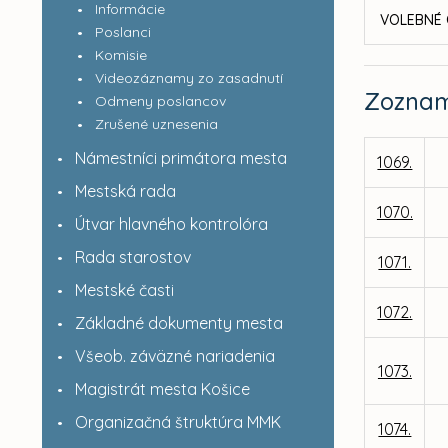
Informácie
VOLEBNÉ 
Poslanci
Komisie
Videozáznamy zo zasadnutí
Zozna
Odmeny poslancov
Zrušené uznesenia
Námestníci primátora mesta
1069.
Mestská rada
1070.
Útvar hlavného kontrolóra
Rada starostov
1071.
Mestské časti
1072.
Základné dokumenty mesta
Všeob. záväzné nariadenia
1073.
Magistrát mesta Košice
Organizačná štruktúra MMK
1074.