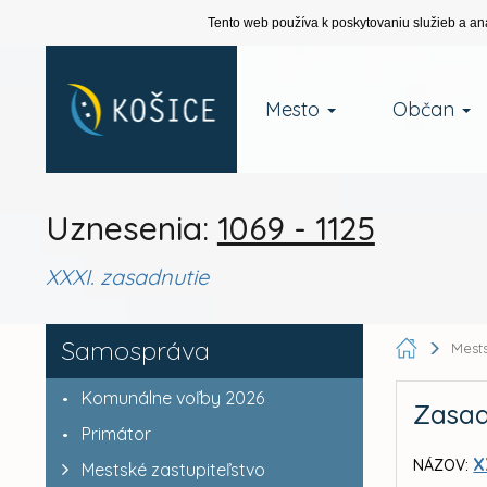
Tento web používa k poskytovaniu služieb a an
Mesto
Občan
Uznesenia:
1069 - 1125
XXXI. zasadnutie
Samospráva
Mests
Komunálne voľby 2026
Zasad
Primátor
X
NÁZOV:
Mestské zastupiteľstvo