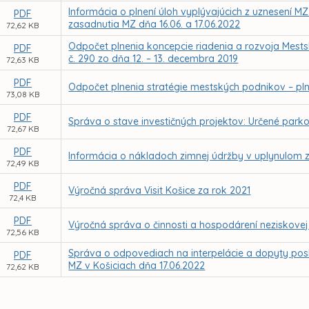
Informácia o plnení úloh vyplývajúcich z uznesení M
PDF
zasadnutia MZ dňa 16.06. a 17.06.2022
72,62 KB
Odpočet plnenia koncepcie riadenia a rozvoja Mestsk
PDF
č. 290 zo dňa 12. – 13. decembra 2019
72,63 KB
PDF
Odpočet plnenia stratégie mestských podnikov – pln
73,08 KB
PDF
Správa o stave investičných projektov: Určené parkov
72,67 KB
PDF
Informácia o nákladoch zimnej údržby v uplynulom
72,49 KB
PDF
Výročná správa Visit Košice za rok 2021
72,4 KB
PDF
Výročná správa o činnosti a hospodárení neziskovej o
72,56 KB
Správa o odpovediach na interpelácie a dopyty pos
PDF
MZ v Košiciach dňa 17.06.2022
72,62 KB