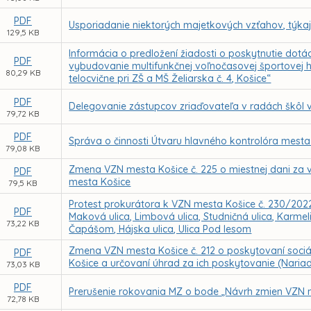
PDF
Usporiadanie niektorých majetkových vzťahov, týka
129,5 KB
Informácia o predložení žiadosti o poskytnutie dotác
PDF
vybudovanie multifunkčnej voľnočasovej športovej h
80,29 KB
telocvične pri ZŠ a MŠ Želiarska č. 4, Košice“
PDF
Delegovanie zástupcov zriaďovateľa v radách škôl 
79,72 KB
PDF
Správa o činnosti Útvaru hlavného kontrolóra mesta
79,08 KB
Zmena VZN mesta Košice č. 225 o miestnej dani za vj
PDF
mesta Košice
79,5 KB
Protest prokurátora k VZN mesta Košice č. 230/2022 U
PDF
Maková ulica, Limbová ulica, Studničná ulica, Karmeli
73,22 KB
Čapášom, Hájska ulica, Ulica Pod lesom
Zmena VZN mesta Košice č. 212 o poskytovaní soci
PDF
Košice a určovaní úhrad za ich poskytovanie (Naria
73,03 KB
PDF
Prerušenie rokovania MZ o bode „Návrh zmien VZN m
72,78 KB