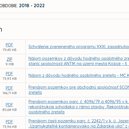
2018 - 2022
OBDOBIE:
m
PDF
Schválenie zverejneného programu XXXI. zasadnutia
79,45 KB
Nájom pozemkov z dôvodu hodného osobitného zrete
ZIP
staníc spoločnosti ANTIK na území mesta Košice – II.
9 MB
PDF
Nájom z dôvodu hodného osobitného zreteľa – MČ Koš
73,93 KB
Prenájom pozemkov pre obchodnú spoločnosť SCON
PDF
zreteľa
146,71 KB
Prenájom pozemkov parc. č. 4096/79 a 4096/95 v k.
PDF
rekonštrukcie schodiska v rámci stavby „Rekonštru
80,68 KB
osobitného zreteľa
Prenájom časti pozemku parc. č. 2242/1 v k. ú. Jaze
PDF
„Uzamykateľné kontajnerovisko na Ždiarskej ulici“ 
73,96 KB