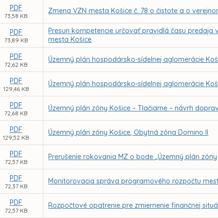
PDF
Zmena VZN mesta Košice č. 78 o čistote a o verejn
73,58 KB
Presun kompetencie určovať pravidlá času predaja 
PDF
mesta Košice
73,89 KB
PDF
Územný plán hospodársko-sídelnej aglomerácie Koši
72,62 KB
PDF
Územný plán hospodársko-sídelnej aglomerácie Koši
129,46 KB
PDF
Územný plán zóny Košice – Tlačiarne – návrh doprav
72,68 KB
PDF
Územný plán zóny Košice, Obytná zóna Domino II
129,52 KB
PDF
Prerušenie rokovania MZ o bode „Územný plán zóny K
72,57 KB
PDF
Monitorovacia správa programového rozpočtu mest
72,37 KB
PDF
Rozpočtové opatrenie pre zmiernenie finančnej situá
72,57 KB