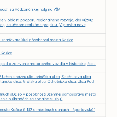
júcich sa Hádzanárskej haly na VŠA
ie v oblasti podpory regionálneho rozvoja, cieľ výzvy:
aly za účelom realizácie projektu „Výstavba novej
v zriaďovateľskej pôsobnosti mesta Košice
 Košice
azd a zotrvanie motorového vozidla v historickej časti
rčenie názvu ulíc Lorinčícka ulica, Slnečnicová ulica,
tánska ulica, Grófska ulica, Ochotnícka ulica, Ulica Pod
álnych služieb v pôsobnosti územnej samosprávy mesta
denie o úhradách za sociálne služby)
esta Košice č. 132 o miestnych daniach – športoviská“