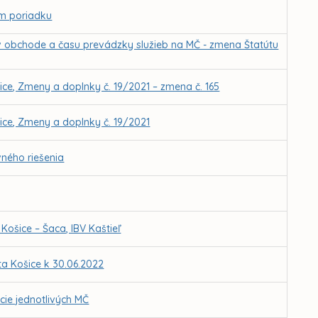
om poriadku
v obchode a času prevádzky služieb na MČ - zmena Štatútu
ce, Zmeny a doplnky č. 19/2021 – zmena č. 165
ce, Zmeny a doplnky č. 19/2021
ného riešenia
ošice – Šaca, IBV Kaštieľ
a Košice k 30.06.2022
cie jednotlivých MČ