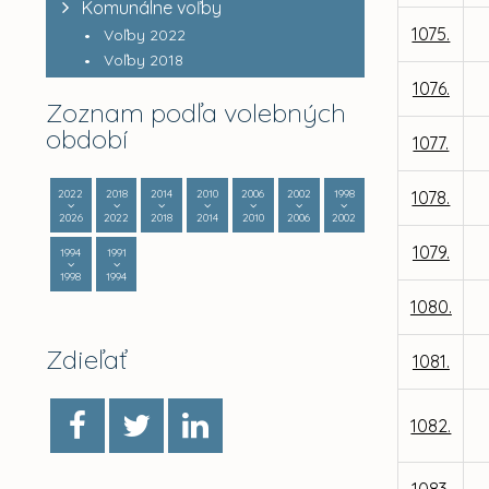
Komunálne voľby
1075.
Voľby 2022
Voľby 2018
1076.
Zoznam podľa volebných
období
1077.
2022
2018
2014
2010
2006
2002
1998
1078.
2026
2022
2018
2014
2010
2006
2002
1079.
1994
1991
1998
1994
1080.
Zdieľať
1081.
1082.