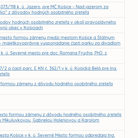
4073/118 k. ú. Jazero, pre MČ Košice – Nad jazerom za
ulici“ z dôvodov hodných osobitného zreteľa
odov hodných osobitného zreteľa v okolí pravoslávneho
evnú obec v Košiciach
é mesto formou zámeny medzi mestom Košice a Štátnym
 – majetkovoprávne vysporiadanie časti parku za divadlom
k. ú. Severné mesto pre doc. Romana Frycha, PhD. z
 a časti parc. E KN č. 362/1 v k. ú. Košická Belá pre Ing.
eteľa
a formou zámeny z dôvodu hodného osobitného zreteľa
Mesto formou zámeny z dôvodu hodného osobitného zreteľa
 Mikuluvkovou, Gabrielou Holeniovou a Karolom
sta Košice v k. ú. Severné Mesto formou odpredaja Ing.