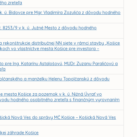
ého zreteľa
. ú. Bidovce pre Mgr. Vladimíra Zozuliča z dôvodu hodného
. 8253/9 v k. ú. Južné Mesto z dôvodu hodného
rekonštrukcie distribučnej NN siete v rámci stavby „Košice
ch vo vlastníctve mesta Košice pre investora –
o pre Ing. Katarínu Astalošovú, MUDr. Zuzanu Paraličovú a
eľa
polčanského a manželku Helenu Topolčanskú z dôvodu
e mesta Košice za pozemok v k. ú. Nižná Úvrať vo
 dôvodu hodného osobitného zreteľa s finančným vyrovnaním
Košická Nová Ves do správy MČ Košice – Košická Nová Ves
kej záhrade Košice