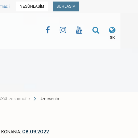
rmácií
NESÚHLASÍM
SÚHLASÍM
SK
XXI. zasadnutie
Uznesenia
08.09.2022
 KONANIA: