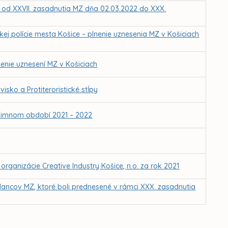
Z od XXVII. zasadnutia MZ dňa 02.03.2022 do XXX.
ej polície mesta Košice – plnenie uznesenia MZ v Košiciach
enie uznesení MZ v Košiciach
isko a Protiteroristické stĺpy
 zimnom období 2021 – 2022
rganizácie Creative Industry Košice, n.o. za rok 2021
lancov MZ, ktoré boli prednesené v rámci XXX. zasadnutia