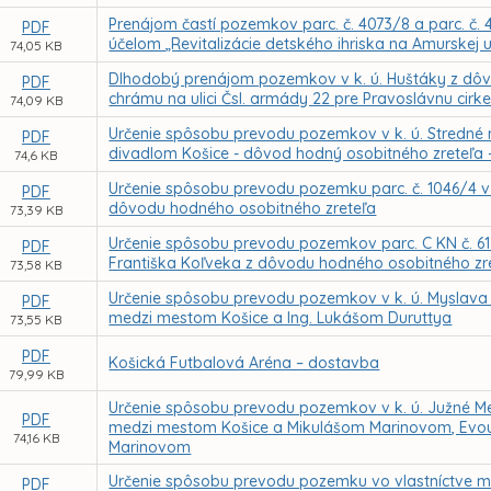
Prenájom častí pozemkov parc. č. 4073/8 a parc. č. 
PDF
účelom „Revitalizácie detského ihriska na Amurskej 
74,05 KB
Dlhodobý prenájom pozemkov v k. ú. Huštáky z dôv
PDF
chrámu na ulici Čsl. armády 22 pre Pravoslávnu cirk
74,09 KB
Určenie spôsobu prevodu pozemkov v k. ú. Stredn
PDF
divadlom Košice - dôvod hodný osobitného zreteľa
74,6 KB
Určenie spôsobu prevodu pozemku parc. č. 1046/4 v 
PDF
dôvodu hodného osobitného zreteľa
73,39 KB
Určenie spôsobu prevodu pozemkov parc. C KN č. 617/2
PDF
Františka Koľveka z dôvodu hodného osobitného zr
73,58 KB
Určenie spôsobu prevodu pozemkov v k. ú. Myslav
PDF
medzi mestom Košice a Ing. Lukášom Duruttya
73,55 KB
PDF
Košická Futbalová Aréna – dostavba
79,99 KB
Určenie spôsobu prevodu pozemkov v k. ú. Južné 
PDF
medzi mestom Košice a Mikulášom Marinovom, Evou
74,16 KB
Marinovom
Určenie spôsobu prevodu pozemku vo vlastníctve me
PDF