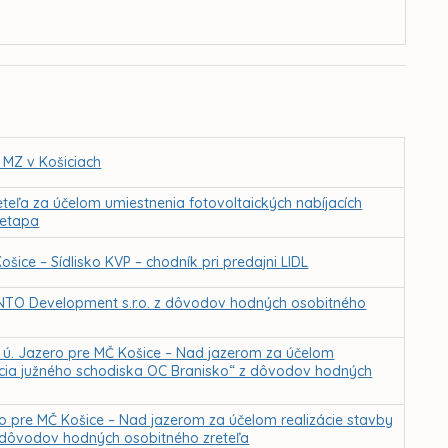
 MZ v Košiciach
ľa za účelom umiestnenia fotovoltaických nabíjacích
 etapa
ice – Sídlisko KVP – chodník pri predajni LIDL
TO Development s.r.o. z dôvodov hodných osobitného
 ú. Jazero pre MČ Košice – Nad jazerom za účelom
kcia južného schodiska OC Branisko“ z dôvodov hodných
ro pre MČ Košice – Nad jazerom za účelom realizácie stavby
z dôvodov hodných osobitného zreteľa