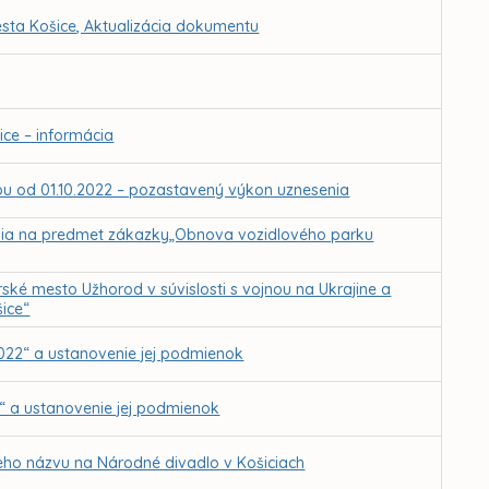
sta Košice, Aktualizácia dokumentu
ce – informácia
ťou od 01.10.2022 – pozastavený výkon uznesenia
ania na predmet zákazky„Obnova vozidlového parku
ské mesto Užhorod v súvislosti s vojnou na Ukrajine a
ice“
2022“ a ustanovenie jej podmienok
y“ a ustanovenie jej podmienok
jeho názvu na Národné divadlo v Košiciach