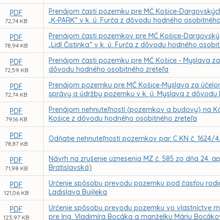
Prenájom časti pozemku pre MČ Košice-Dargovských
PDF
„K-PARK“ v k. ú. Furča z dôvodu hodného osobitného
72,74 KB
Prenájom časti pozemkov pre MČ Košice-Dargovskýc
PDF
„Lidl Čistinka“ v k. ú. Furča z dôvodu hodného osobi
78,94 KB
Prenájom časti pozemku pre MČ Košice - Myslava za 
PDF
dôvodu hodného osobitného zreteľa
72,59 KB
Prenájom pozemku pre MČ Košice-Myslava za účelom 
PDF
správy a údržby pozemku v k. ú. Myslava z dôvodu
72,74 KB
Prenájom nehnuteľností (pozemkov a budovy) na Kórej
PDF
Košice z dôvodu hodného osobitného zreteľa
79,16 KB
PDF
Odňatie nehnuteľností pozemkov par. C KN č. 1624/4, 
78,87 KB
Návrh na zrušenie uznesenia MZ č. 585 zo dňa 24. ap
PDF
Bratislavská)
71,98 KB
Určenie spôsobu prevodu pozemku pod časťou rodinn
PDF
Ladislava Bujileka
121,06 KB
Určenie spôsobu prevodu pozemku vo vlastníctve me
PDF
pre Ing. Vladimíra Bocáka a manželku Máriu Bocák
123,97 KB