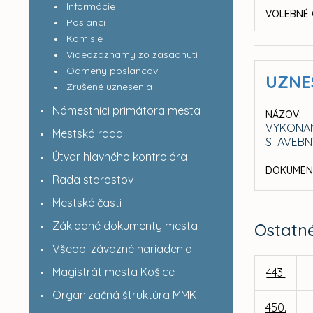
Informácie
VOLEBNÉ 
Poslanci
Komisie
Videozáznamy zo zasadnutí
Odmeny poslancov
UZNE
Zrušené uznesenia
Námestníci primátora mesta
NÁZOV:
VYKONAN
Mestská rada
STAVEBN
Útvar hlavného kontrolóra
DOKUMEN
Rada starostov
Mestské časti
Základné dokumenty mesta
Ostatn
Všeob. záväzné nariadenia
Magistrát mesta Košice
443.
Organizačná štruktúra MMK
450.