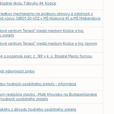
ladnej školy, Fábryho 44, Košice
ostriedkov mechanizmu na podporu obnovy a odolnosti v
 kód výzvy: 06R01-20-V02 v MŠ Húskova 45 a MŠ Hrebendova
ové centrum Terasa“ medzi mestom Košice a Ing.
 zreteľa
ové centrum Terasa“ medzi mestom Košice a Ing. Igorom
 a pozemok parc. č. 789 v k. ú. Stredné Mesto formou
ých nájomných zmlúv
ov hodných osobitného zreteľa – informácia
m realizácie stavby: „Malé trhovisko na Budapeštianskej
v hodných osobitného zreteľa
ovského z dôvodu hodného osobitného zreteľa