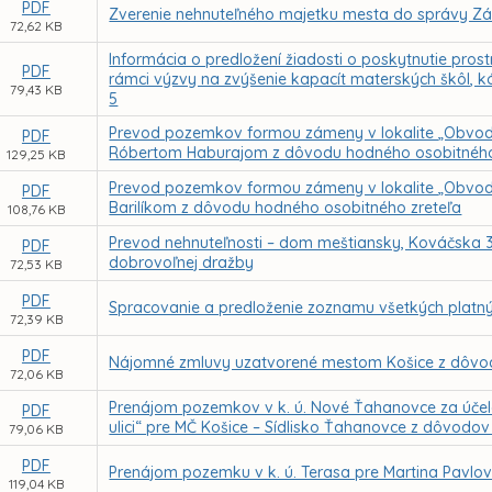
PDF
Zverenie nehnuteľného majetku mesta do správy Zák
72,62 KB
Informácia o predložení žiadosti o poskytnutie pr
PDF
rámci výzvy na zvýšenie kapacít materských škôl,
79,43 KB
5
Prevod pozemkov formou zámeny v lokalite „Obvod
PDF
Róbertom Haburajom z dôvodu hodného osobitného
129,25 KB
Prevod pozemkov formou zámeny v lokalite „Obvod
PDF
Barilíkom z dôvodu hodného osobitného zreteľa
108,76 KB
Prevod nehnuteľnosti – dom meštiansky, Kováčska 34
PDF
dobrovoľnej dražby
72,53 KB
PDF
Spracovanie a predloženie zoznamu všetkých platn
72,39 KB
PDF
Nájomné zmluvy uzatvorené mestom Košice z dôvod
72,06 KB
Prenájom pozemkov v k. ú. Nové Ťahanovce za účelo
PDF
ulici“ pre MČ Košice – Sídlisko Ťahanovce z dôvodo
79,06 KB
PDF
Prenájom pozemku v k. ú. Terasa pre Martina Pavl
119,04 KB