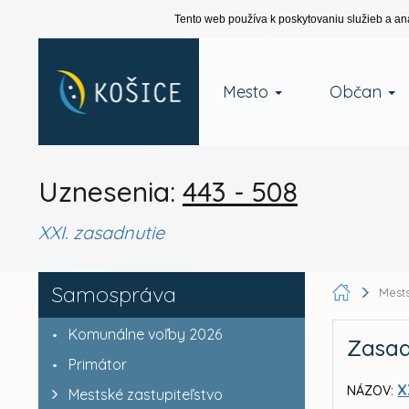
Tento web používa k poskytovaniu služieb a an
Mesto
Občan
Uznesenia:
443 - 508
XXI. zasadnutie
Samospráva
Mests
Komunálne voľby 2026
Zasad
Primátor
X
NÁZOV:
Mestské zastupiteľstvo