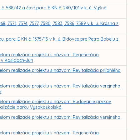
 588/42 a časť parc. E KN č. 240/101 v k. ú. Vyšné
 7571, 7574, 7577, 7580, 7583, 7586, 7589 v k. ú. Krásna z
 parc. E KN č. 1375/15 v k. ú. Bidovce pre Petra Bobelu z
čelom realizácie projektu s názvom: Regenerácia
v Košiciach-Juh
lom realizácie projektu s názvom: Revitalizácia priľahlého
elom realizácie projektu s názvom: Revitalizácia verejného
e
čelom realizácie projektu s názvom: Budovanie prvkov
italizácie parku Vysokoškolská
elom realizácie projektu s názvom: Revitalizácia verejného
čelom realizácie projektu s názvom: Regenerácia