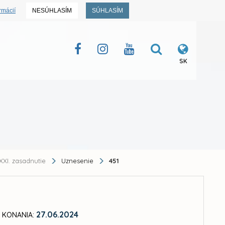
rmácií
NESÚHLASÍM
SÚHLASÍM
SK
XXI. zasadnutie
Uznesenie
451
27.06.2024
 KONANIA: