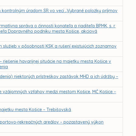
m kontrolným úradom SR vo veci „Vybrané položky príjmov
atívna správa o činnosti konateľa a riaditeľa BPMK, s. r.
iteľa Dopravného podniku mesta Košice, akciová
h služieb v pôsobnosti KSK a rušení existujúcich zoznamov
iešenie havarijnej situácie na majetku mesta Košice v
enia
nia) niektorých prístreškov zastávok MHD a ich údržby –
anie vzájomných vzťahov medzi mestom Košice, MČ Košice –
ajetku mesta Košice – Trebišovská
športovo-rekreačných areálov – pozastavený výkon