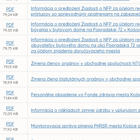
Informácia o predložení Žiadosti o NFP za účelom r
PDF
prístupov so sprievodnými opatreniami na zabezpe
79,24 KB
Informácia o predložení Žiadosti o NFP za účelom re
PDF
bývania v bytovom dome na Popradskej 72 v Košic
79,35 KB
Informácia o predložení Žiadosti o NFP za účelom rea
PDF
obyvateľov bytového domu na ulici Popradská 72 op
79,75 KB
za účelom zriadenia doručovacieho miesta
PDF
Zmena členov orgánov v obchodnej spoločnosti NTC 
79,13 KB
PDF
Zmena člena štatutárnych orgánov v obchodnej spol
78,59 KB
PDF
Personálne obsadenie vo Fonde zdravia mesta Košic
71,84 KB
PDF
Informácia o nákladoch zimnej údržby v uplynulom
72,05 KB
PDF
Monitorovacia správa plnenia PHRSR mesta Košice a 
71,92 KB
PDF