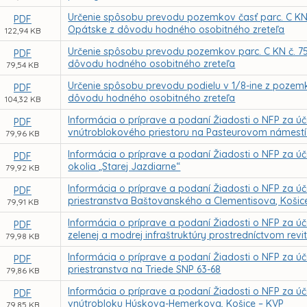
Určenie spôsobu prevodu pozemkov časť parc. C KN č.
PDF
Opátske z dôvodu hodného osobitného zreteľa
122,94 KB
Určenie spôsobu prevodu pozemkov parc. C KN č. 7568,
PDF
dôvodu hodného osobitného zreteľa
79,54 KB
Určenie spôsobu prevodu podielu v 1/8-ine z pozemku,
PDF
dôvodu hodného osobitného zreteľa
104,32 KB
Informácia o príprave a podaní Žiadosti o NFP za ú
PDF
vnútroblokového priestoru na Pasteurovom námestí 
79,96 KB
Informácia o príprave a podaní Žiadosti o NFP za úče
PDF
okolia „Starej Jazdiarne“
79,92 KB
Informácia o príprave a podaní Žiadosti o NFP za úč
PDF
priestranstva Baštovanského a Clementisova, Košic
79,91 KB
Informácia o príprave a podaní Žiadosti o NFP za ú
PDF
zelenej a modrej infraštruktúry prostredníctvom rev
79,98 KB
Informácia o príprave a podaní Žiadosti o NFP za úč
PDF
priestranstva na Triede SNP 63-68
79,86 KB
Informácia o príprave a podaní Žiadosti o NFP za ú
PDF
vnútrobloku Húskova-Hemerkova, Košice – KVP
79,85 KB