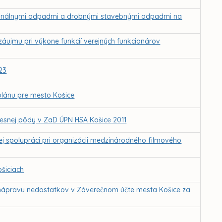
munálnymi odpadmi a drobnými stavebnými odpadmi na
záujmu pri výkone funkcií verejných funkcionárov
23
lánu pre mesto Košice
esnej pôdy v ZaD ÚPN HSA Košice 2011
j spolupráci pri organizácii medzinárodného filmového
šiciach
a nápravu nedostatkov v Záverečnom účte mesta Košice za