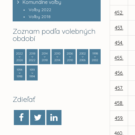
Komunálne voľby
Voľby 2022
452.
Voľby 2018
453.
Zoznam podľa volebných
období
454.
2022
2018
2014
2010
2006
2002
1998
455.
2026
2022
2018
2014
2010
2006
2002
1994
1991
456.
1998
1994
457.
Zdieľať
458.
459.
460.