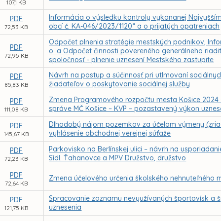
107,1 KB
Informácia o výsledku kontroly vykonanej Najvyšší
PDF
obcí č. KA-046/2023/1120“ a o prijatých opatreniach
72,53 KB
Odpočet plnenia stratégie mestských podnikov, Inform
PDF
o. a Odpočet činnosti povereného generálneho riad
72,95 KB
spoločnosť - plnenie uznesení Mestského zastupite
Návrh na postup a súčinnosť pri utlmovaní sociálnyc
PDF
žiadateľov o poskytovanie sociálnej služby
85,83 KB
Zmena Programového rozpočtu mesta Košice 2024 – r
PDF
správe MČ Košice – KVP – pozastavený výkon uznes
111,08 KB
Dlhodobý nájom pozemkov za účelom výmeny (zriade
PDF
vyhlásenie obchodnej verejnej súťaže
145,67 KB
Parkovisko na Berlínskej ulici – návrh na usporiad
PDF
Sídl. Ťahanovce a MPV Družstvo, družstvo
72,23 KB
PDF
Zmena účelového určenia školského nehnuteľného m
72,64 KB
Spracovanie zoznamu nevyužívaných športovísk a 
PDF
uznesenia
121,75 KB