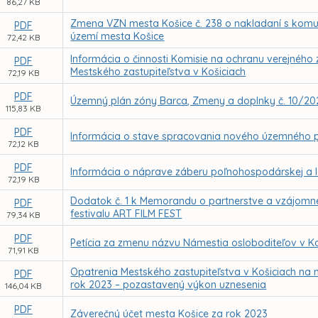
86,27 KB
Zmena VZN mesta Košice č. 238 o nakladaní s ko
PDF
území mesta Košice
72,42 KB
Informácia o činnosti Komisie na ochranu verejného 
PDF
Mestského zastupiteľstva v Košiciach
72,19 KB
PDF
Územný plán zóny Barca, Zmeny a doplnky č. 10/20
115,83 KB
PDF
Informácia o stave spracovania nového územného p
72,12 KB
PDF
Informácia o náprave záberu poľnohospodárskej a l
72,19 KB
Dodatok č. 1 k Memorandu o partnerstve a vzájomne
PDF
festivalu ART FILM FEST
79,34 KB
PDF
Petícia za zmenu názvu Námestia osloboditeľov v Ko
71,91 KB
Opatrenia Mestského zastupiteľstva v Košiciach n
PDF
rok 2023 – pozastavený výkon uznesenia
146,04 KB
PDF
Záverečný účet mesta Košice za rok 2023