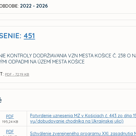
2022 - 2026
OBDOBIE:
SENIE:
451
IE KONTROLY DODRŽIAVANIA VZN MESTA KOŠICE Č. 238 O 
ÝMI ODPADMI NA ÚZEMÍ MESTA KOŠICE
T:
PDF - 72,19 KB
é
Potvrdenie uznesenia MZ v Košiciach č. 443 zo dňa 1
PDF
vy/dobudovanie chodníka na Ukrajinskej ulici)
195,24 KB
PDF
Schválenie zverejneného programu XXI. zasadnutia 