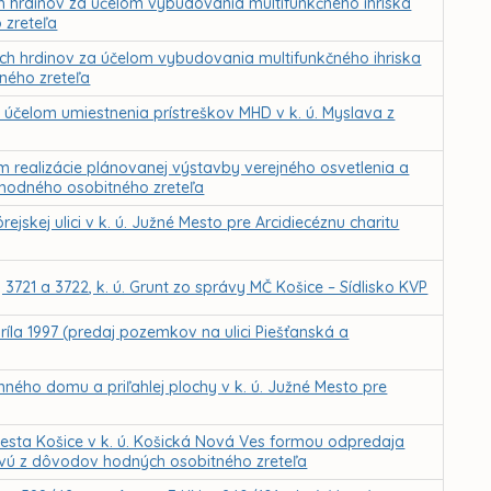
 hrdinov za účelom vybudovania multifunkčného ihriska
 zreteľa
h hrdinov za účelom vybudovania multifunkčného ihriska
tného zreteľa
účelom umiestnenia prístreškov MHD v k. ú. Myslava z
realizácie plánovanej výstavby verejného osvetlenia a
 hodného osobitného zreteľa
skej ulici v k. ú. Južné Mesto pre Arcidiecéznu charitu
3721 a 3722, k. ú. Grunt zo správy MČ Košice – Sídlisko KVP
ríla 1997 (predaj pozemkov na ulici Piešťanská a
ého domu a priľahlej plochy v k. ú. Južné Mesto pre
sta Košice v k. ú. Košická Nová Ves formou odpredaja
ovú z dôvodov hodných osobitného zreteľa