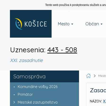
Tento web používa k poskytovaniu služieb a an
Mesto
Občan
Uznesenia:
443 - 508
XXI. zasadnutie
Samospráva
Mests
Komunálne voľby 2026
Zasad
Primátor
X
NÁZOV:
Mestské zastupiteľstvo