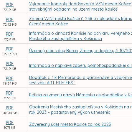
Vykonanie kontroly dodržiavania VZN mesta Košice
PDF
stavebnými odpadmi na území mesta Košice
72,19 KB
Zmena VZN mesta Košice č. 238 o nakladaní s ko
PDF
území mesta Košice
72,42 KB
Informácia o činnosti Komisie na ochranu verejného 
PDF
Mestského zastupiteľstva v Košiciach
72,19 KB
PDF
Územný plán zóny Barca, Zmeny a doplnky č. 10/20
115,83 KB
PDF
Informácia o náprave záberu poľnohospodárskej a l
72,19 KB
Dodatok č. 1 k Memorandu o partnerstve a vzájomne
PDF
festivalu ART FILM FEST
79,34 KB
PDF
Petícia za zmenu názvu Námestia osloboditeľov v Ko
71,91 KB
Opatrenia Mestského zastupiteľstva v Košiciach n
PDF
rok 2023 – pozastavený výkon uznesenia
146,04 KB
PDF
Záverečný účet mesta Košice za rok 2023
107,1 KB