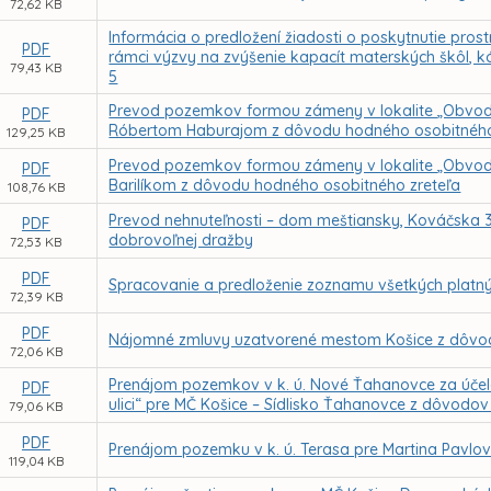
72,62 KB
Informácia o predložení žiadosti o poskytnutie pr
PDF
rámci výzvy na zvýšenie kapacít materských škôl,
79,43 KB
5
Prevod pozemkov formou zámeny v lokalite „Obvod
PDF
Róbertom Haburajom z dôvodu hodného osobitného
129,25 KB
Prevod pozemkov formou zámeny v lokalite „Obvod
PDF
Barilíkom z dôvodu hodného osobitného zreteľa
108,76 KB
Prevod nehnuteľnosti – dom meštiansky, Kováčska 34
PDF
dobrovoľnej dražby
72,53 KB
PDF
Spracovanie a predloženie zoznamu všetkých platn
72,39 KB
PDF
Nájomné zmluvy uzatvorené mestom Košice z dôvod
72,06 KB
Prenájom pozemkov v k. ú. Nové Ťahanovce za účelo
PDF
ulici“ pre MČ Košice – Sídlisko Ťahanovce z dôvodo
79,06 KB
PDF
Prenájom pozemku v k. ú. Terasa pre Martina Pavl
119,04 KB