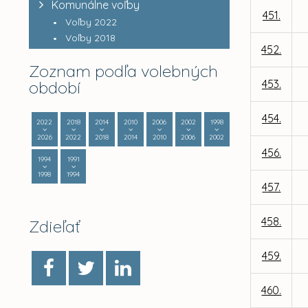
Komunálne voľby
451.
Voľby 2022
Voľby 2018
452.
Zoznam podľa volebných
období
453.
454.
2022
2018
2014
2010
2006
2002
1998
2026
2022
2018
2014
2010
2006
2002
456.
1994
1991
1998
1994
457.
458.
Zdieľať
459.
460.