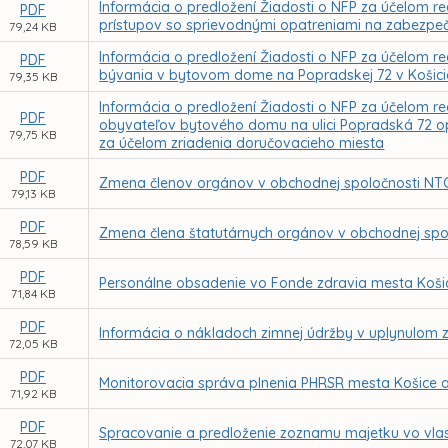
Informácia o predložení Žiadosti o NFP za účelom r
PDF
prístupov so sprievodnými opatreniami na zabezpe
79,24 KB
Informácia o predložení Žiadosti o NFP za účelom re
PDF
bývania v bytovom dome na Popradskej 72 v Košic
79,35 KB
Informácia o predložení Žiadosti o NFP za účelom rea
PDF
obyvateľov bytového domu na ulici Popradská 72 op
79,75 KB
za účelom zriadenia doručovacieho miesta
PDF
Zmena členov orgánov v obchodnej spoločnosti NTC 
79,13 KB
PDF
Zmena člena štatutárnych orgánov v obchodnej spol
78,59 KB
PDF
Personálne obsadenie vo Fonde zdravia mesta Košic
71,84 KB
PDF
Informácia o nákladoch zimnej údržby v uplynulom
72,05 KB
PDF
Monitorovacia správa plnenia PHRSR mesta Košice a 
71,92 KB
PDF
Spracovanie a predloženie zoznamu majetku vo vlas
72,07 KB