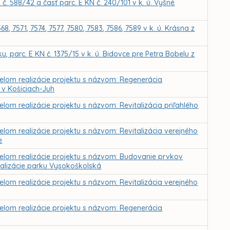
 588/42 a časť parc. E KN č. 240/101 v k. ú. Vyšné
 7571, 7574, 7577, 7580, 7583, 7586, 7589 v k. ú. Krásna z
 parc. E KN č. 1375/15 v k. ú. Bidovce pre Petra Bobelu z
čelom realizácie projektu s názvom: Regenerácia
v Košiciach-Juh
lom realizácie projektu s názvom: Revitalizácia priľahlého
elom realizácie projektu s názvom: Revitalizácia verejného
e
čelom realizácie projektu s názvom: Budovanie prvkov
italizácie parku Vysokoškolská
elom realizácie projektu s názvom: Revitalizácia verejného
čelom realizácie projektu s názvom: Regenerácia