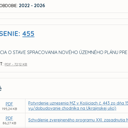
2022 - 2026
OBDOBIE:
SENIE:
455
CIA O STAVE SPRACOVANIA NOVÉHO ÚZEMNÉHO PLÁNU PRE
T:
PDF - 72,12 KB
é
Potvrdenie uznesenia MZ v Košiciach č. 443 zo dňa 1
PDF
vy/dobudovanie chodníka na Ukrajinskej ulici)
195,24 KB
PDF
Schválenie zverejneného programu XXI. zasadnutia 
86,27 KB