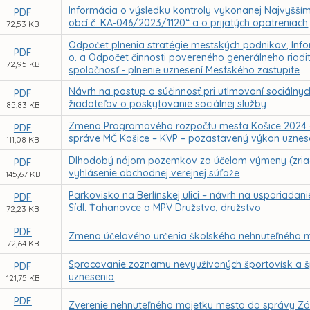
Informácia o výsledku kontroly vykonanej Najvyšší
PDF
obcí č. KA-046/2023/1120“ a o prijatých opatreniach
72,53 KB
Odpočet plnenia stratégie mestských podnikov, Inform
PDF
o. a Odpočet činnosti povereného generálneho riad
72,95 KB
spoločnosť - plnenie uznesení Mestského zastupite
Návrh na postup a súčinnosť pri utlmovaní sociálnyc
PDF
žiadateľov o poskytovanie sociálnej služby
85,83 KB
Zmena Programového rozpočtu mesta Košice 2024 – r
PDF
správe MČ Košice – KVP – pozastavený výkon uznes
111,08 KB
Dlhodobý nájom pozemkov za účelom výmeny (zriade
PDF
vyhlásenie obchodnej verejnej súťaže
145,67 KB
Parkovisko na Berlínskej ulici – návrh na usporiad
PDF
Sídl. Ťahanovce a MPV Družstvo, družstvo
72,23 KB
PDF
Zmena účelového určenia školského nehnuteľného m
72,64 KB
Spracovanie zoznamu nevyužívaných športovísk a 
PDF
uznesenia
121,75 KB
PDF
Zverenie nehnuteľného majetku mesta do správy Zák