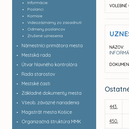
Informácie
VOLEBNÉ 
Poslanci
Komisie
Videozáznamy zo zasadnutí
Odmeny poslancov
UZNE
Zrušené uznesenia
Námestníci primátora mesta
NÁZOV:
INFORMÁ
Mestská rada
Útvar hlavného kontrolóra
DOKUMEN
Rada starostov
Mestské časti
Ostatn
Základné dokumenty mesta
Všeob. záväzné nariadenia
443.
Magistrát mesta Košice
450.
Organizačná štruktúra MMK