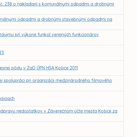
 č. 238 o nakladaní s komunálnymi odpadmi a drobnými
munálnymi odpadmi a drobnými stavebnými odpadmi na
záujmu pri výkone funkcií verejných funkcionárov
23
esnej pôdy v ZaD ÚPN HSA Košice 2011
j spolupráci pri organizácii medzinárodného filmového
šiciach
a nápravu nedostatkov v Záverečnom účte mesta Košice za