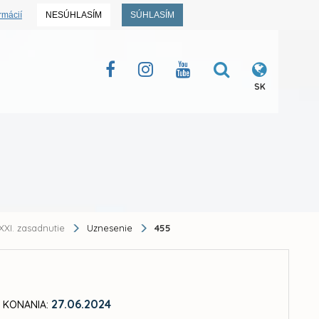
rmácií
NESÚHLASÍM
SÚHLASÍM
SK
XXI. zasadnutie
Uznesenie
455
27.06.2024
 KONANIA: