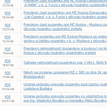
Prenájom časti pozemku pre MČ Košice-Dargovských
PDF
„K-PARK“ v k. ú. Furča z dôvodu hodného osobitného
72,74 KB
Prenájom časti pozemkov pre MČ Košice-Dargovskýc
PDF
„Lidl Čistinka“ v k. ú. Furča z dôvodu hodného osobi
78,94 KB
Prenájom časti pozemku pre MČ Košice - Myslava za 
PDF
dôvodu hodného osobitného zreteľa
72,59 KB
Prenájom pozemku pre MČ Košice-Myslava za účelom 
PDF
správy a údržby pozemku v k. ú. Myslava z dôvodu
72,74 KB
Prenájom nehnuteľností (pozemkov a budovy) na Kórej
PDF
Košice z dôvodu hodného osobitného zreteľa
79,16 KB
PDF
Odňatie nehnuteľností pozemkov par. C KN č. 1624/4, 
78,87 KB
Návrh na zrušenie uznesenia MZ č. 585 zo dňa 24. ap
PDF
Bratislavská)
71,98 KB
Určenie spôsobu prevodu pozemku pod časťou rodinn
PDF
Ladislava Bujileka
121,06 KB
Určenie spôsobu prevodu pozemku vo vlastníctve me
PDF
pre Ing. Vladimíra Bocáka a manželku Máriu Bocák
123,97 KB