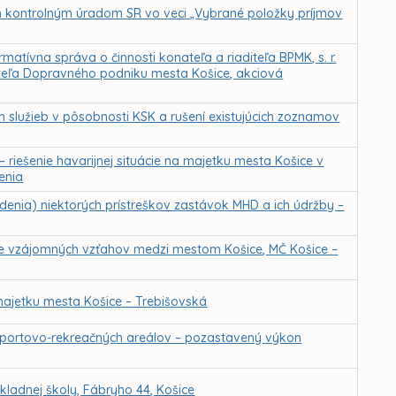
m kontrolným úradom SR vo veci „Vybrané položky príjmov
atívna správa o činnosti konateľa a riaditeľa BPMK, s. r.
iteľa Dopravného podniku mesta Košice, akciová
h služieb v pôsobnosti KSK a rušení existujúcich zoznamov
iešenie havarijnej situácie na majetku mesta Košice v
enia
nia) niektorých prístreškov zastávok MHD a ich údržby –
anie vzájomných vzťahov medzi mestom Košice, MČ Košice –
ajetku mesta Košice – Trebišovská
športovo-rekreačných areálov – pozastavený výkon
ladnej školy, Fábryho 44, Košice