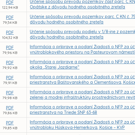
Určenie spôsobu prevodu pozemkov časť parc. C KN č.
PDF
Opátske z dôvodu hodného osobitného zreteľa
122,94 KB
Určenie spôsobu prevodu pozemkov parc. C KN č. 7568,
PDF
dôvodu hodného osobitného zreteľa
79,54 KB
Určenie spôsobu prevodu podielu v 1/8-ine z pozemku,
PDF
dôvodu hodného osobitného zreteľa
104,32 KB
Informácia o príprave a podaní Žiadosti o NFP za ú
PDF
vnútroblokového priestoru na Pasteurovom námestí 
79,96 KB
Informácia o príprave a podaní Žiadosti o NFP za úče
PDF
okolia „Starej Jazdiarne“
79,92 KB
Informácia o príprave a podaní Žiadosti o NFP za úč
PDF
priestranstva Baštovanského a Clementisova, Košic
79,91 KB
Informácia o príprave a podaní Žiadosti o NFP za ú
PDF
zelenej a modrej infraštruktúry prostredníctvom rev
79,98 KB
Informácia o príprave a podaní Žiadosti o NFP za úč
PDF
priestranstva na Triede SNP 63-68
79,86 KB
Informácia o príprave a podaní Žiadosti o NFP za ú
PDF
vnútrobloku Húskova-Hemerkova, Košice – KVP
79,85 KB