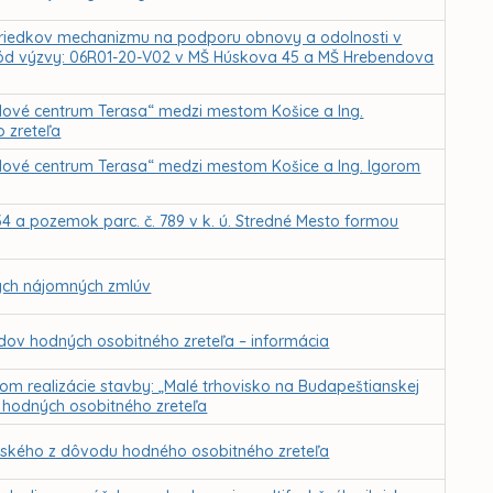
ostriedkov mechanizmu na podporu obnovy a odolnosti v
 kód výzvy: 06R01-20-V02 v MŠ Húskova 45 a MŠ Hrebendova
ové centrum Terasa“ medzi mestom Košice a Ing.
 zreteľa
ové centrum Terasa“ medzi mestom Košice a Ing. Igorom
 a pozemok parc. č. 789 v k. ú. Stredné Mesto formou
ých nájomných zmlúv
ov hodných osobitného zreteľa – informácia
m realizácie stavby: „Malé trhovisko na Budapeštianskej
v hodných osobitného zreteľa
ovského z dôvodu hodného osobitného zreteľa