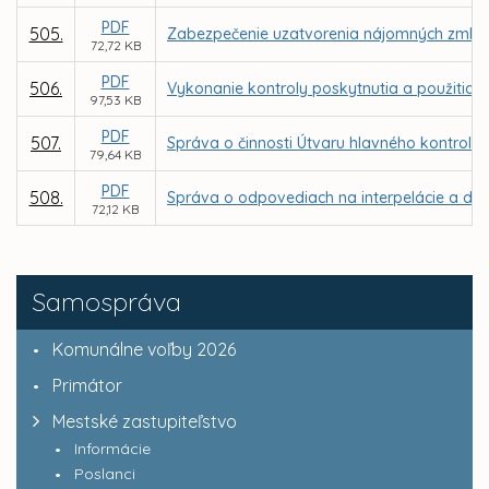
PDF
505.
Zabezpečenie uzatvorenia nájomných zmlúv v
72,72 KB
PDF
506.
Vykonanie kontroly poskytnutia a použitia d
97,53 KB
PDF
507.
Správa o činnosti Útvaru hlavného kontroló
79,64 KB
PDF
508.
Správa o odpovediach na interpelácie a dop
72,12 KB
Samospráva
Komunálne voľby 2026
Primátor
Mestské zastupiteľstvo
Informácie
Poslanci