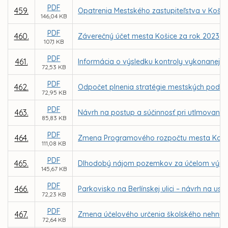
PDF
459.
Opatrenia Mestského zastupiteľstva v Koši
146,04 KB
PDF
460.
Záverečný účet mesta Košice za rok 2023
107,1 KB
PDF
461.
Informácia o výsledku kontroly vykonanej N
72,53 KB
PDF
462.
Odpočet plnenia stratégie mestských podniko
72,95 KB
PDF
463.
Návrh na postup a súčinnosť pri utlmovaní s
85,83 KB
PDF
464.
Zmena Programového rozpočtu mesta Košice 
111,08 KB
PDF
465.
Dlhodobý nájom pozemkov za účelom výmeny 
145,67 KB
PDF
466.
Parkovisko na Berlínskej ulici – návrh na 
72,23 KB
PDF
467.
Zmena účelového určenia školského nehnut
72,64 KB