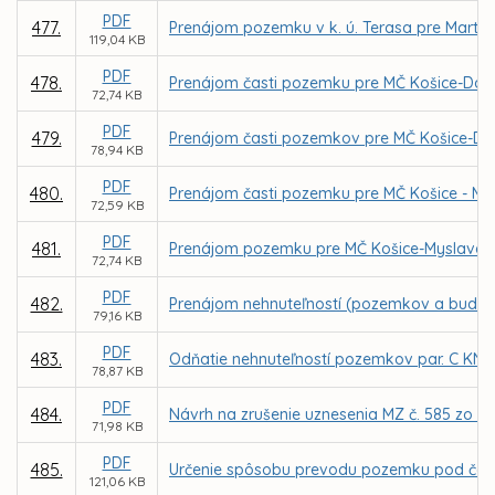
PDF
477.
Prenájom pozemku v k. ú. Terasa pre Marti
119,04 KB
PDF
478.
Prenájom časti pozemku pre MČ Košice-Darg
72,74 KB
PDF
479.
Prenájom časti pozemkov pre MČ Košice-Darg
78,94 KB
PDF
480.
Prenájom časti pozemku pre MČ Košice - My
72,59 KB
PDF
481.
Prenájom pozemku pre MČ Košice-Myslava za
72,74 KB
PDF
482.
Prenájom nehnuteľností (pozemkov a budovy) 
79,16 KB
PDF
483.
Odňatie nehnuteľností pozemkov par. C KN č. 
78,87 KB
PDF
484.
Návrh na zrušenie uznesenia MZ č. 585 zo dň
71,98 KB
PDF
485.
Určenie spôsobu prevodu pozemku pod časťou
121,06 KB