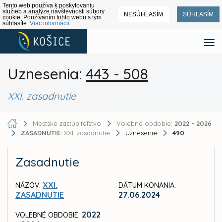
Tento web používa k poskytovaniu
služieb a analýze návštevnosti súbory
NESÚHLASÍM
SÚHLASÍM
cookie. Používaním tohto webu s tým
súhlasíte.
Viac informácií
Uznesenia:
443 - 508
XXI. zasadnutie
Mestské zastupiteľstvo
Volebné obdobie:
2022 - 2026
ZASADNUTIE:
XXI. zasadnutie
Uznesenie
490
Zasadnutie
XXI.
NÁZOV:
DÁTUM KONANIA:
ZASADNUTIE
27.06.2024
2022
VOLEBNÉ OBDOBIE: