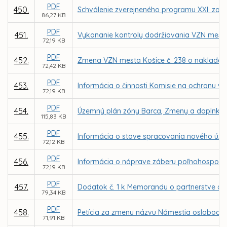
PDF
450.
Schválenie zverejneného programu XXI. zasa
86,27 KB
PDF
451.
Vykonanie kontroly dodržiavania VZN mest
72,19 KB
PDF
452.
Zmena VZN mesta Košice č. 238 o naklada
72,42 KB
PDF
453.
Informácia o činnosti Komisie na ochranu ve
72,19 KB
PDF
454.
Územný plán zóny Barca, Zmeny a doplnky 
115,83 KB
PDF
455.
Informácia o stave spracovania nového úz
72,12 KB
PDF
456.
Informácia o náprave záberu poľnohospodár
72,19 KB
PDF
457.
Dodatok č. 1 k Memorandu o partnerstve a v
79,34 KB
PDF
458.
Petícia za zmenu názvu Námestia oslobodite
71,91 KB