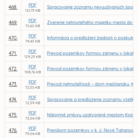
PDF
468.
Spracovanie zoznamu nevyužívaných športo
121,75 KB
PDF
469.
Zverenie nehnuteľného majetku mesta do sp
72,62 KB
PDF
470.
Informácia o predložení žiadosti o poskyt
79,43 KB
PDF
471.
Prevod pozemkov formou zámeny v lokalite
129,25 KB
PDF
472.
Prevod pozemkov formou zámeny v lokalite
108,76 KB
PDF
473.
Prevod nehnuteľnosti – dom meštiansky, Kov
72,53 KB
PDF
474.
Spracovanie a predloženie zoznamu všetký
72,39 KB
PDF
475.
Nájomné zmluvy uzatvorené mestom Košice 
72,06 KB
PDF
476.
Prenájom pozemkov v k. ú. Nové Ťahanovce z
79,06 KB