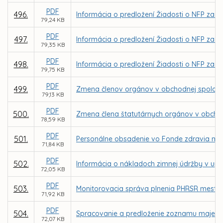
PDF
496.
Informácia o predložení Žiadosti o NFP za 
79,24 KB
PDF
497.
Informácia o predložení Žiadosti o NFP za 
79,35 KB
PDF
498.
Informácia o predložení Žiadosti o NFP za 
79,75 KB
PDF
499.
Zmena členov orgánov v obchodnej spoločnos
79,13 KB
PDF
500.
Zmena člena štatutárnych orgánov v obchod
78,59 KB
PDF
501.
Personálne obsadenie vo Fonde zdravia mes
71,84 KB
PDF
502.
Informácia o nákladoch zimnej údržby v up
72,05 KB
PDF
503.
Monitorovacia správa plnenia PHRSR mesta K
71,92 KB
PDF
504.
Spracovanie a predloženie zoznamu majetku
72,07 KB