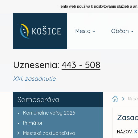
Tento web používa k poskytovaniu služieb a an
Mesto
Občan
Uznesenia:
443 - 508
XXI. zasadnutie
Samospráva
Mests
Komunálne voľby 2026
Zasad
Primátor
X
NÁZOV:
Mestské zastupiteľstvo