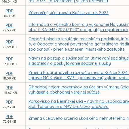
rok 2023 – pozastavený výkon uznesenia
146,04 KB
PDF
Záverečný účet mesta Košice za rok 2023
107,1 KB
Informácia o výsledku kontroly vykonanej Najvyšší
PDF
obcí č. KA-046/2023/1120“ a o prijatých opatreniach
72,53 KB
Odpočet plnenia stratégie mestských podnikov, Inform
PDF
o. a Odpočet činnosti povereného generálneho riad
72,95 KB
spoločnosť - plnenie uznesení Mestského zastupite
Návrh na postup a súčinnosť pri utlmovaní sociálnyc
PDF
žiadateľov o poskytovanie sociálnej služby
85,83 KB
Zmena Programového rozpočtu mesta Košice 2024 – r
PDF
správe MČ Košice – KVP – pozastavený výkon uznes
111,08 KB
Dlhodobý nájom pozemkov za účelom výmeny (zriade
PDF
vyhlásenie obchodnej verejnej súťaže
145,67 KB
Parkovisko na Berlínskej ulici – návrh na usporiad
PDF
Sídl. Ťahanovce a MPV Družstvo, družstvo
72,23 KB
PDF
Zmena účelového určenia školského nehnuteľného m
72,64 KB