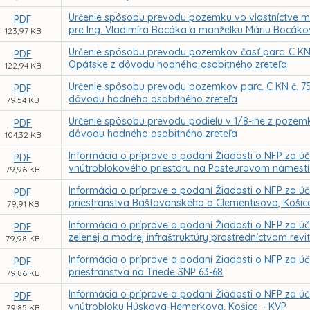
Určenie spôsobu prevodu pozemku vo vlastníctve me
PDF
pre Ing. Vladimíra Bocáka a manželku Máriu Bocák
123,97 KB
Určenie spôsobu prevodu pozemkov časť parc. C KN č.
PDF
Opátske z dôvodu hodného osobitného zreteľa
122,94 KB
Určenie spôsobu prevodu pozemkov parc. C KN č. 7568,
PDF
dôvodu hodného osobitného zreteľa
79,54 KB
Určenie spôsobu prevodu podielu v 1/8-ine z pozemku,
PDF
dôvodu hodného osobitného zreteľa
104,32 KB
Informácia o príprave a podaní Žiadosti o NFP za ú
PDF
vnútroblokového priestoru na Pasteurovom námestí 
79,96 KB
Informácia o príprave a podaní Žiadosti o NFP za úč
PDF
priestranstva Baštovanského a Clementisova, Košic
79,91 KB
Informácia o príprave a podaní Žiadosti o NFP za ú
PDF
zelenej a modrej infraštruktúry prostredníctvom rev
79,98 KB
Informácia o príprave a podaní Žiadosti o NFP za úč
PDF
priestranstva na Triede SNP 63-68
79,86 KB
Informácia o príprave a podaní Žiadosti o NFP za ú
PDF
vnútrobloku Húskova-Hemerkova, Košice – KVP
79,85 KB