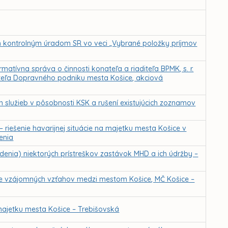
m kontrolným úradom SR vo veci „Vybrané položky príjmov
atívna správa o činnosti konateľa a riaditeľa BPMK, s. r.
iteľa Dopravného podniku mesta Košice, akciová
h služieb v pôsobnosti KSK a rušení existujúcich zoznamov
iešenie havarijnej situácie na majetku mesta Košice v
enia
nia) niektorých prístreškov zastávok MHD a ich údržby –
anie vzájomných vzťahov medzi mestom Košice, MČ Košice –
ajetku mesta Košice – Trebišovská