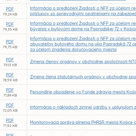
Informácia o predložení Žiadosti o NFP za účelom r
PDF
prístupov so sprievodnými opatreniami na zabezpe
79,24 KB
Informácia o predložení Žiadosti o NFP za účelom re
PDF
bývania v bytovom dome na Popradskej 72 v Košic
79,35 KB
Informácia o predložení Žiadosti o NFP za účelom rea
PDF
obyvateľov bytového domu na ulici Popradská 72 op
79,75 KB
za účelom zriadenia doručovacieho miesta
PDF
Zmena členov orgánov v obchodnej spoločnosti NTC 
79,13 KB
PDF
Zmena člena štatutárnych orgánov v obchodnej spol
78,59 KB
PDF
Personálne obsadenie vo Fonde zdravia mesta Košic
71,84 KB
PDF
Informácia o nákladoch zimnej údržby v uplynulom
72,05 KB
PDF
Monitorovacia správa plnenia PHRSR mesta Košice a 
71,92 KB
PDF