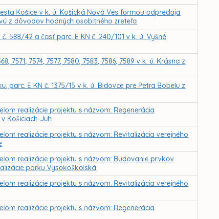
sta Košice v k. ú. Košická Nová Ves formou odpredaja
ovú z dôvodov hodných osobitného zreteľa
 588/42 a časť parc. E KN č. 240/101 v k. ú. Vyšné
 7571, 7574, 7577, 7580, 7583, 7586, 7589 v k. ú. Krásna z
 parc. E KN č. 1375/15 v k. ú. Bidovce pre Petra Bobelu z
čelom realizácie projektu s názvom: Regenerácia
v Košiciach-Juh
elom realizácie projektu s názvom: Revitalizácia verejného
e
čelom realizácie projektu s názvom: Budovanie prvkov
italizácie parku Vysokoškolská
elom realizácie projektu s názvom: Revitalizácia verejného
čelom realizácie projektu s názvom: Regenerácia