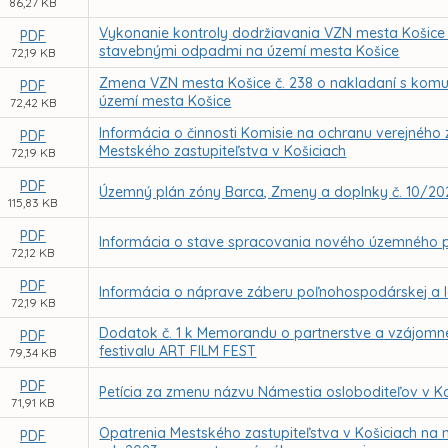
86,27 KB
Vykonanie kontroly dodržiavania VZN mesta Košice
PDF
stavebnými odpadmi na území mesta Košice
72,19 KB
Zmena VZN mesta Košice č. 238 o nakladaní s ko
PDF
území mesta Košice
72,42 KB
Informácia o činnosti Komisie na ochranu verejného 
PDF
Mestského zastupiteľstva v Košiciach
72,19 KB
PDF
Územný plán zóny Barca, Zmeny a doplnky č. 10/20
115,83 KB
PDF
Informácia o stave spracovania nového územného p
72,12 KB
PDF
Informácia o náprave záberu poľnohospodárskej a l
72,19 KB
Dodatok č. 1 k Memorandu o partnerstve a vzájomne
PDF
festivalu ART FILM FEST
79,34 KB
PDF
Petícia za zmenu názvu Námestia osloboditeľov v Ko
71,91 KB
Opatrenia Mestského zastupiteľstva v Košiciach n
PDF