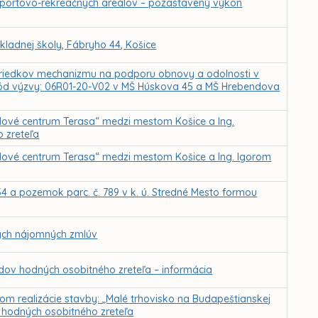
športovo-rekreačných areálov – pozastavený výkon
ladnej školy, Fábryho 44, Košice
ostriedkov mechanizmu na podporu obnovy a odolnosti v
 kód výzvy: 06R01-20-V02 v MŠ Húskova 45 a MŠ Hrebendova
ové centrum Terasa“ medzi mestom Košice a Ing.
 zreteľa
ové centrum Terasa“ medzi mestom Košice a Ing. Igorom
 a pozemok parc. č. 789 v k. ú. Stredné Mesto formou
ých nájomných zmlúv
ov hodných osobitného zreteľa – informácia
m realizácie stavby: „Malé trhovisko na Budapeštianskej
v hodných osobitného zreteľa