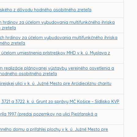
ovského z dôvodu hodného osobitného zreteľa
 hrdinov za účelom vybudovania multifunkčného ihriska
 zreteľa
h hrdinov za účelom vybudovania multifunkčného ihriska
tného zreteľa
účelom umiestnenia prístreškov MHD v k. ú. Myslava z
realizácie plánovanej výstavby verejného osvetlenia a
 hodného osobitného zreteľa
skej ulici v k. ú. Južné Mesto pre Arcidiecéznu charitu
3721 a 3722, k. ú. Grunt zo správy MČ Košice – Sídlisko KVP
ríla 1997 (predaj pozemkov na ulici Piešťanská a
ého domu a priľahlej plochy v k. ú. Južné Mesto pre