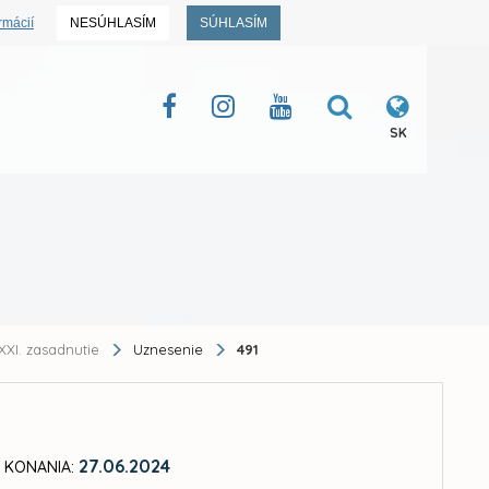
rmácií
NESÚHLASÍM
SÚHLASÍM
SK
XXI. zasadnutie
Uznesenie
491
27.06.2024
 KONANIA: