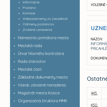
Informácie
VOLEBNÉ 
Poslanci
Komisie
Videozáznamy zo zasadnutí
Odmeny poslancov
UZNE
Zrušené uznesenia
Námestníci primátora mesta
NÁZOV:
INFORMÁ
Mestská rada
PRIĽAHL
Útvar hlavného kontrolóra
DOKUMEN
Rada starostov
Mestské časti
Základné dokumenty mesta
Ostatn
Všeob. záväzné nariadenia
Magistrát mesta Košice
443.
Organizačná štruktúra MMK
450.