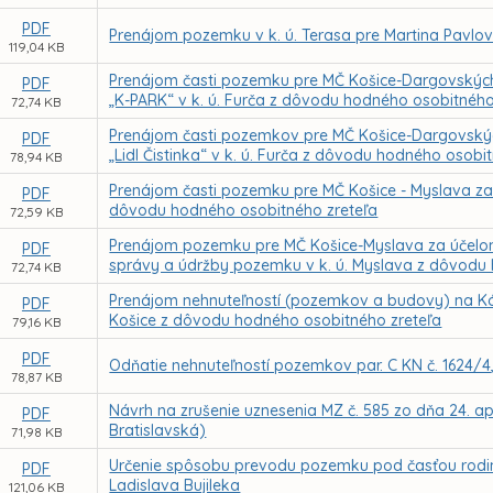
PDF
Prenájom pozemku v k. ú. Terasa pre Martina Pavl
119,04 KB
Prenájom časti pozemku pre MČ Košice-Dargovských
PDF
„K-PARK“ v k. ú. Furča z dôvodu hodného osobitného
72,74 KB
Prenájom časti pozemkov pre MČ Košice-Dargovskýc
PDF
„Lidl Čistinka“ v k. ú. Furča z dôvodu hodného osobi
78,94 KB
Prenájom časti pozemku pre MČ Košice - Myslava za 
PDF
dôvodu hodného osobitného zreteľa
72,59 KB
Prenájom pozemku pre MČ Košice-Myslava za účelom 
PDF
správy a údržby pozemku v k. ú. Myslava z dôvodu
72,74 KB
Prenájom nehnuteľností (pozemkov a budovy) na Kórej
PDF
Košice z dôvodu hodného osobitného zreteľa
79,16 KB
PDF
Odňatie nehnuteľností pozemkov par. C KN č. 1624/4, 
78,87 KB
Návrh na zrušenie uznesenia MZ č. 585 zo dňa 24. ap
PDF
Bratislavská)
71,98 KB
Určenie spôsobu prevodu pozemku pod časťou rodinn
PDF
Ladislava Bujileka
121,06 KB