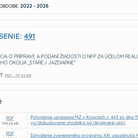
2022 - 2026
OBDOBIE:
SENIE:
491
CIA O PRÍPRAVE A PODANÍ ŽIADOSTI O NFP ZA ÚČELOM REAL
ÉHO OKOLIA „STAREJ JAZDIARNE“
T:
PDF - 79,92 KB
é
Potvrdenie uznesenia MZ v Košiciach č. 443 zo dňa 1
PDF
vy/dobudovanie chodníka na Ukrajinskej ulici)
195,24 KB
PDF
Schválenie zverejneného programu XXI. zasadnutia 