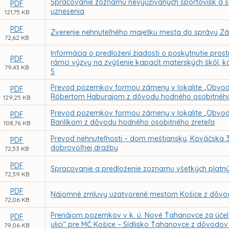
Spracovanie zoznamu nevyužívaných športovísk a 
PDF
uznesenia
121,75 KB
PDF
Zverenie nehnuteľného majetku mesta do správy Zák
72,62 KB
Informácia o predložení žiadosti o poskytnutie pr
PDF
rámci výzvy na zvýšenie kapacít materských škôl,
79,43 KB
5
Prevod pozemkov formou zámeny v lokalite „Obvod
PDF
Róbertom Haburajom z dôvodu hodného osobitného
129,25 KB
Prevod pozemkov formou zámeny v lokalite „Obvod
PDF
Barilíkom z dôvodu hodného osobitného zreteľa
108,76 KB
Prevod nehnuteľnosti – dom meštiansky, Kováčska 34
PDF
dobrovoľnej dražby
72,53 KB
PDF
Spracovanie a predloženie zoznamu všetkých platn
72,39 KB
PDF
Nájomné zmluvy uzatvorené mestom Košice z dôvod
72,06 KB
Prenájom pozemkov v k. ú. Nové Ťahanovce za účelo
PDF
ulici“ pre MČ Košice – Sídlisko Ťahanovce z dôvodo
79,06 KB