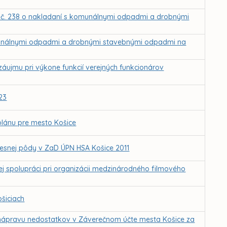
 č. 238 o nakladaní s komunálnymi odpadmi a drobnými
munálnymi odpadmi a drobnými stavebnými odpadmi na
záujmu pri výkone funkcií verejných funkcionárov
23
lánu pre mesto Košice
esnej pôdy v ZaD ÚPN HSA Košice 2011
j spolupráci pri organizácii medzinárodného filmového
šiciach
a nápravu nedostatkov v Záverečnom účte mesta Košice za