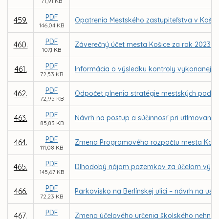
71,91 KB
PDF
459.
Opatrenia Mestského zastupiteľstva v Koši
146,04 KB
PDF
460.
Záverečný účet mesta Košice za rok 2023
107,1 KB
PDF
461.
Informácia o výsledku kontroly vykonanej N
72,53 KB
PDF
462.
Odpočet plnenia stratégie mestských podniko
72,95 KB
PDF
463.
Návrh na postup a súčinnosť pri utlmovaní s
85,83 KB
PDF
464.
Zmena Programového rozpočtu mesta Košice 
111,08 KB
PDF
465.
Dlhodobý nájom pozemkov za účelom výmeny 
145,67 KB
PDF
466.
Parkovisko na Berlínskej ulici – návrh na 
72,23 KB
PDF
467.
Zmena účelového určenia školského nehnut