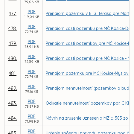
79,06 KB
PDF
477.
Prenájom pozemku v k. ú. Terasa pre Marti
119,04 KB
PDF
478.
Prenájom časti pozemku pre MČ Košice-Darg
72,74 KB
PDF
479.
Prenájom časti pozemkov pre MČ Košice-Darg
78,94 KB
PDF
480.
Prenájom časti pozemku pre MČ Košice - My
72,59 KB
PDF
481.
Prenájom pozemku pre MČ Košice-Myslava za
72,74 KB
PDF
482.
Prenájom nehnuteľností (pozemkov a budovy) 
79,16 KB
PDF
483.
Odňatie nehnuteľností pozemkov par. C KN č. 
78,87 KB
PDF
484.
Návrh na zrušenie uznesenia MZ č. 585 zo dň
71,98 KB
PDF
485.
Určenie spôsobu prevodu pozemku pod časťou