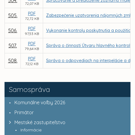
504.
Spracovanie a predloženie zoznamu majetku
72,07 KB
PDF
505.
Zabezpečenie uzatvorenia nájomných zmlúv v
72,72 KB
PDF
506.
Vykonanie kontroly poskytnutia a použitia d
97,53 KB
PDF
507.
Správa o činnosti Útvaru hlavného kontroló
79,64 KB
PDF
508.
Správa o odpovediach na interpelácie a dop
72,12 KB
Samospráva
Komunálne voľby 2026
Primátor
Mestské zastupiteľstvo
Informácie