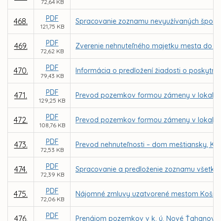
72,64 KB
PDF
468.
Spracovanie zoznamu nevyužívaných športo
121,75 KB
PDF
469.
Zverenie nehnuteľného majetku mesta do sp
72,62 KB
PDF
470.
Informácia o predložení žiadosti o poskyt
79,43 KB
PDF
471.
Prevod pozemkov formou zámeny v lokalite
129,25 KB
PDF
472.
Prevod pozemkov formou zámeny v lokalite
108,76 KB
PDF
473.
Prevod nehnuteľnosti – dom meštiansky, Kov
72,53 KB
PDF
474.
Spracovanie a predloženie zoznamu všetký
72,39 KB
PDF
475.
Nájomné zmluvy uzatvorené mestom Košice 
72,06 KB
PDF
476.
Prenájom pozemkov v k. ú. Nové Ťahanovce z