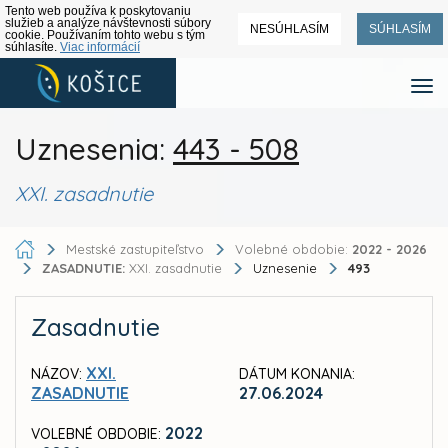
Tento web používa k poskytovaniu
služieb a analýze návštevnosti súbory
NESÚHLASÍM
SÚHLASÍM
cookie. Používaním tohto webu s tým
súhlasíte.
Viac informácií
Uznesenia:
443 - 508
XXI. zasadnutie
Mestské zastupiteľstvo
Volebné obdobie:
2022 - 2026
ZASADNUTIE:
XXI. zasadnutie
Uznesenie
493
Zasadnutie
XXI.
NÁZOV:
DÁTUM KONANIA:
ZASADNUTIE
27.06.2024
2022
VOLEBNÉ OBDOBIE: