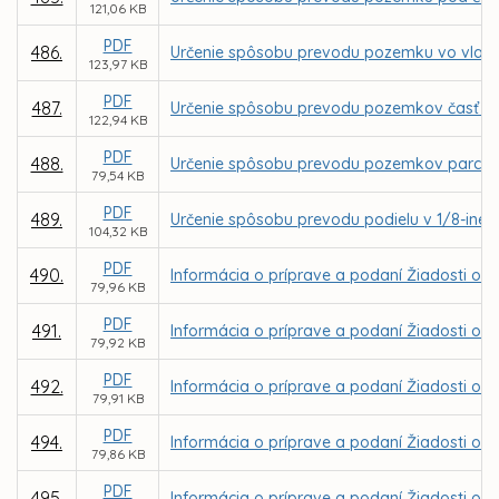
121,06 KB
PDF
486.
Určenie spôsobu prevodu pozemku vo vlastn
123,97 KB
PDF
487.
Určenie spôsobu prevodu pozemkov časť parc
122,94 KB
PDF
488.
Určenie spôsobu prevodu pozemkov parc. C KN
79,54 KB
PDF
489.
Určenie spôsobu prevodu podielu v 1/8-ine z
104,32 KB
PDF
490.
Informácia o príprave a podaní Žiadosti o 
79,96 KB
PDF
491.
Informácia o príprave a podaní Žiadosti o NF
79,92 KB
PDF
492.
Informácia o príprave a podaní Žiadosti o N
79,91 KB
PDF
494.
Informácia o príprave a podaní Žiadosti o N
79,86 KB
PDF
495.
Informácia o príprave a podaní Žiadosti o 