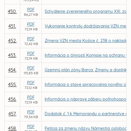
PDF
450.
Schválenie zverejneného programu XXI. zasa
86,27 KB
PDF
451.
Vykonanie kontroly dodržiavania VZN mest
72,19 KB
PDF
452.
Zmena VZN mesta Košice č. 238 o naklada
72,42 KB
PDF
453.
Informácia o činnosti Komisie na ochranu ve
72,19 KB
PDF
454.
Územný plán zóny Barca, Zmeny a doplnky 
115,83 KB
PDF
455.
Informácia o stave spracovania nového úz
72,12 KB
PDF
456.
Informácia o náprave záberu poľnohospodár
72,19 KB
PDF
457.
Dodatok č. 1 k Memorandu o partnerstve a v
79,34 KB
PDF
458.
Petícia za zmenu názvu Námestia oslobodite