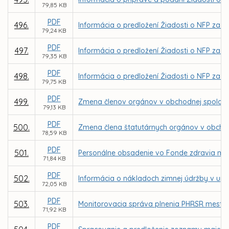
79,85 KB
PDF
496.
Informácia o predložení Žiadosti o NFP za 
79,24 KB
PDF
497.
Informácia o predložení Žiadosti o NFP za 
79,35 KB
PDF
498.
Informácia o predložení Žiadosti o NFP za 
79,75 KB
PDF
499.
Zmena členov orgánov v obchodnej spoločnos
79,13 KB
PDF
500.
Zmena člena štatutárnych orgánov v obchod
78,59 KB
PDF
501.
Personálne obsadenie vo Fonde zdravia mes
71,84 KB
PDF
502.
Informácia o nákladoch zimnej údržby v up
72,05 KB
PDF
503.
Monitorovacia správa plnenia PHRSR mesta K
71,92 KB
PDF