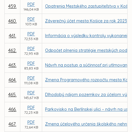
PDF
459.
Opatrenia Mestského zastupiteľstva v Koši
146,04 KB
PDF
460.
Záverečný účet mesta Košice za rok 2023
107,1 KB
PDF
461.
Informácia o výsledku kontroly vykonanej N
72,53 KB
PDF
462.
Odpočet plnenia stratégie mestských podniko
72,95 KB
PDF
463.
Návrh na postup a súčinnosť pri utlmovaní s
85,83 KB
PDF
464.
Zmena Programového rozpočtu mesta Košice 
111,08 KB
PDF
465.
Dlhodobý nájom pozemkov za účelom výmeny 
145,67 KB
PDF
466.
Parkovisko na Berlínskej ulici – návrh na 
72,23 KB
PDF
467.
Zmena účelového určenia školského nehnut
72,64 KB