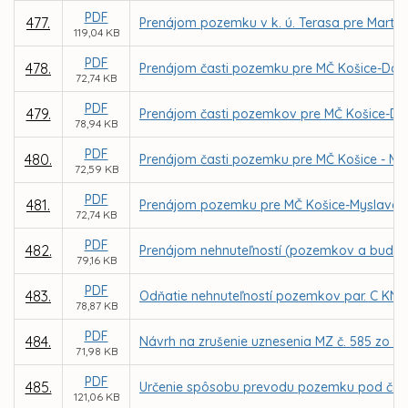
PDF
477.
Prenájom pozemku v k. ú. Terasa pre Marti
119,04 KB
PDF
478.
Prenájom časti pozemku pre MČ Košice-Darg
72,74 KB
PDF
479.
Prenájom časti pozemkov pre MČ Košice-Darg
78,94 KB
PDF
480.
Prenájom časti pozemku pre MČ Košice - My
72,59 KB
PDF
481.
Prenájom pozemku pre MČ Košice-Myslava za
72,74 KB
PDF
482.
Prenájom nehnuteľností (pozemkov a budovy) 
79,16 KB
PDF
483.
Odňatie nehnuteľností pozemkov par. C KN č. 
78,87 KB
PDF
484.
Návrh na zrušenie uznesenia MZ č. 585 zo dň
71,98 KB
PDF
485.
Určenie spôsobu prevodu pozemku pod časťou
121,06 KB