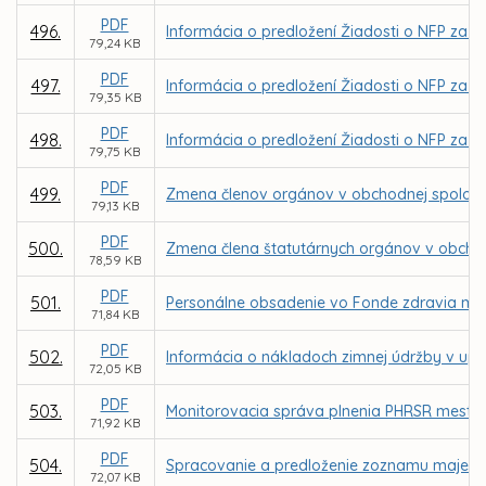
PDF
496.
Informácia o predložení Žiadosti o NFP za 
79,24 KB
PDF
497.
Informácia o predložení Žiadosti o NFP za 
79,35 KB
PDF
498.
Informácia o predložení Žiadosti o NFP za 
79,75 KB
PDF
499.
Zmena členov orgánov v obchodnej spoločnos
79,13 KB
PDF
500.
Zmena člena štatutárnych orgánov v obchod
78,59 KB
PDF
501.
Personálne obsadenie vo Fonde zdravia mes
71,84 KB
PDF
502.
Informácia o nákladoch zimnej údržby v up
72,05 KB
PDF
503.
Monitorovacia správa plnenia PHRSR mesta K
71,92 KB
PDF
504.
Spracovanie a predloženie zoznamu majetku
72,07 KB