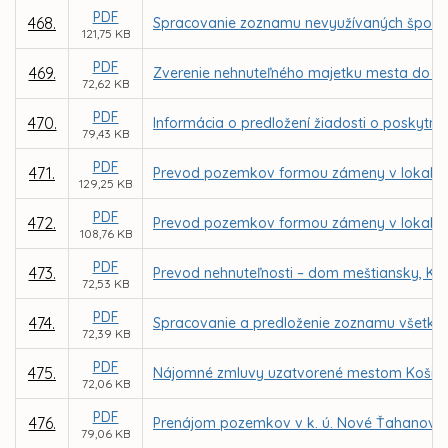
PDF
468.
Spracovanie zoznamu nevyužívaných športo
121,75 KB
PDF
469.
Zverenie nehnuteľného majetku mesta do sp
72,62 KB
PDF
470.
Informácia o predložení žiadosti o poskyt
79,43 KB
PDF
471.
Prevod pozemkov formou zámeny v lokalite
129,25 KB
PDF
472.
Prevod pozemkov formou zámeny v lokalite
108,76 KB
PDF
473.
Prevod nehnuteľnosti – dom meštiansky, Kov
72,53 KB
PDF
474.
Spracovanie a predloženie zoznamu všetký
72,39 KB
PDF
475.
Nájomné zmluvy uzatvorené mestom Košice 
72,06 KB
PDF
476.
Prenájom pozemkov v k. ú. Nové Ťahanovce z
79,06 KB