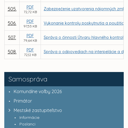
PDF
505.
Zabezpečenie uzatvorenia nájomných zmlúv v
72,72 KB
PDF
506.
Vykonanie kontroly poskytnutia a použitia d
97,53 KB
PDF
507.
Správa o činnosti Útvaru hlavného kontroló
79,64 KB
PDF
508.
Správa o odpovediach na interpelácie a dop
72,12 KB
Samospráva
Komunálne voľby 2026
Primátor
Mestské zastupiteľstvo
Informácie
Poslanci