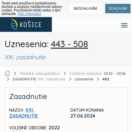
Tento web používa k poskytovaniu
služieb a analýze návštevnosti súbory
NESÚHLASÍM
SÚHLASÍM
cookie. Používaním tohto webu s tým
súhlasíte.
Viac informácií
Uznesenia:
443 - 508
XXI. zasadnutie
Mestské zastupiteľstvo
Volebné obdobie:
2022 - 2026
ZASADNUTIE:
XXI. zasadnutie
Uznesenie
492
Zasadnutie
XXI.
NÁZOV:
DÁTUM KONANIA:
ZASADNUTIE
27.06.2024
2022
VOLEBNÉ OBDOBIE: