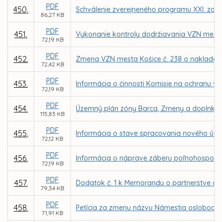
PDF
450.
Schválenie zverejneného programu XXI. zasa
86,27 KB
PDF
451.
Vykonanie kontroly dodržiavania VZN mest
72,19 KB
PDF
452.
Zmena VZN mesta Košice č. 238 o naklada
72,42 KB
PDF
453.
Informácia o činnosti Komisie na ochranu ve
72,19 KB
PDF
454.
Územný plán zóny Barca, Zmeny a doplnky 
115,83 KB
PDF
455.
Informácia o stave spracovania nového úz
72,12 KB
PDF
456.
Informácia o náprave záberu poľnohospodár
72,19 KB
PDF
457.
Dodatok č. 1 k Memorandu o partnerstve a v
79,34 KB
PDF
458.
Petícia za zmenu názvu Námestia oslobodite
71,91 KB