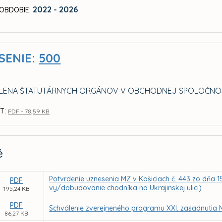
2022 - 2026
OBDOBIE:
SENIE:
500
LENA ŠTATUTÁRNYCH ORGÁNOV V OBCHODNEJ SPOLOČNOSTI
T:
PDF - 78,59 KB
é
Potvrdenie uznesenia MZ v Košiciach č. 443 zo dňa 1
PDF
vy/dobudovanie chodníka na Ukrajinskej ulici)
195,24 KB
PDF
Schválenie zverejneného programu XXI. zasadnutia 
86,27 KB