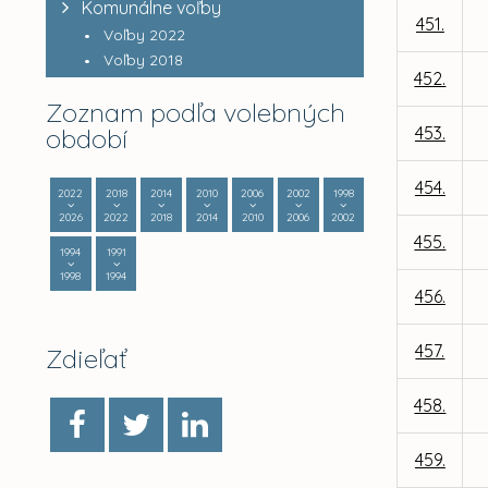
Komunálne voľby
451.
Voľby 2022
Voľby 2018
452.
Zoznam podľa volebných
období
453.
454.
2022
2018
2014
2010
2006
2002
1998
2026
2022
2018
2014
2010
2006
2002
455.
1994
1991
1998
1994
456.
457.
Zdieľať
458.
459.