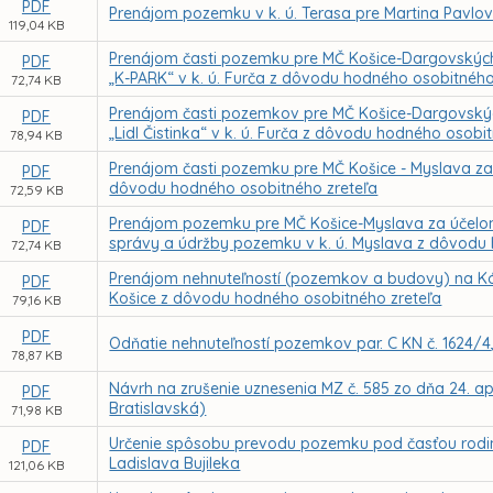
PDF
Prenájom pozemku v k. ú. Terasa pre Martina Pavl
119,04 KB
Prenájom časti pozemku pre MČ Košice-Dargovských
PDF
„K-PARK“ v k. ú. Furča z dôvodu hodného osobitného
72,74 KB
Prenájom časti pozemkov pre MČ Košice-Dargovskýc
PDF
„Lidl Čistinka“ v k. ú. Furča z dôvodu hodného osobi
78,94 KB
Prenájom časti pozemku pre MČ Košice - Myslava za 
PDF
dôvodu hodného osobitného zreteľa
72,59 KB
Prenájom pozemku pre MČ Košice-Myslava za účelom 
PDF
správy a údržby pozemku v k. ú. Myslava z dôvodu
72,74 KB
Prenájom nehnuteľností (pozemkov a budovy) na Kórej
PDF
Košice z dôvodu hodného osobitného zreteľa
79,16 KB
PDF
Odňatie nehnuteľností pozemkov par. C KN č. 1624/4, 
78,87 KB
Návrh na zrušenie uznesenia MZ č. 585 zo dňa 24. ap
PDF
Bratislavská)
71,98 KB
Určenie spôsobu prevodu pozemku pod časťou rodinn
PDF
Ladislava Bujileka
121,06 KB