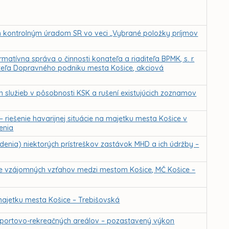
m kontrolným úradom SR vo veci „Vybrané položky príjmov
atívna správa o činnosti konateľa a riaditeľa BPMK, s. r.
iteľa Dopravného podniku mesta Košice, akciová
h služieb v pôsobnosti KSK a rušení existujúcich zoznamov
iešenie havarijnej situácie na majetku mesta Košice v
enia
nia) niektorých prístreškov zastávok MHD a ich údržby –
anie vzájomných vzťahov medzi mestom Košice, MČ Košice –
ajetku mesta Košice – Trebišovská
športovo-rekreačných areálov – pozastavený výkon