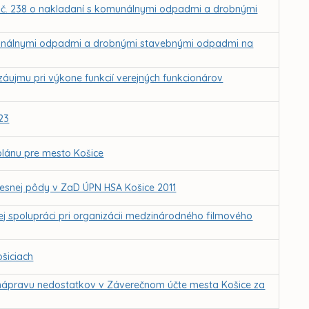
 č. 238 o nakladaní s komunálnymi odpadmi a drobnými
munálnymi odpadmi a drobnými stavebnými odpadmi na
záujmu pri výkone funkcií verejných funkcionárov
23
lánu pre mesto Košice
esnej pôdy v ZaD ÚPN HSA Košice 2011
j spolupráci pri organizácii medzinárodného filmového
šiciach
a nápravu nedostatkov v Záverečnom účte mesta Košice za