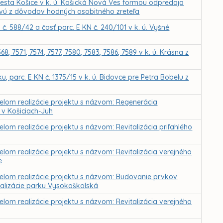
sta Košice v k. ú. Košická Nová Ves formou odpredaja
ovú z dôvodov hodných osobitného zreteľa
 588/42 a časť parc. E KN č. 240/101 v k. ú. Vyšné
 7571, 7574, 7577, 7580, 7583, 7586, 7589 v k. ú. Krásna z
 parc. E KN č. 1375/15 v k. ú. Bidovce pre Petra Bobelu z
čelom realizácie projektu s názvom: Regenerácia
v Košiciach-Juh
lom realizácie projektu s názvom: Revitalizácia priľahlého
elom realizácie projektu s názvom: Revitalizácia verejného
e
čelom realizácie projektu s názvom: Budovanie prvkov
italizácie parku Vysokoškolská
elom realizácie projektu s názvom: Revitalizácia verejného