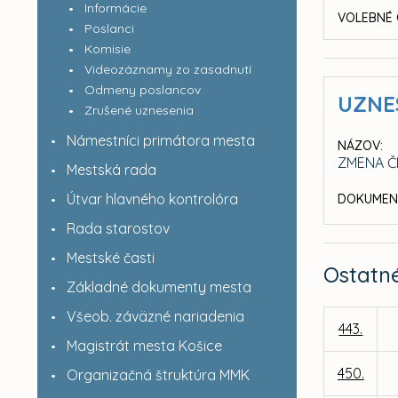
Informácie
VOLEBNÉ 
Poslanci
Komisie
Videozáznamy zo zasadnutí
Odmeny poslancov
UZNE
Zrušené uznesenia
Námestníci primátora mesta
NÁZOV:
ZMENA Č
Mestská rada
Útvar hlavného kontrolóra
DOKUMEN
Rada starostov
Mestské časti
Ostatn
Základné dokumenty mesta
Všeob. záväzné nariadenia
443.
Magistrát mesta Košice
450.
Organizačná štruktúra MMK