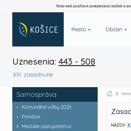
Tento web používa k poskytovaniu služieb a an
Mesto
Občan
Uznesenia:
443 - 508
XXI. zasadnutie
Samospráva
Mests
Komunálne voľby 2026
Zasad
Primátor
X
NÁZOV:
Mestské zastupiteľstvo