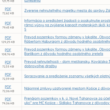
uznesenia
121,75 KB
PDF
Zverenie nehnuteľného majetku mesta do správy Zák
72,62 KB
Informácia o predložení žiadosti o poskytnutie pr
PDF
rámci výzvy na zvýšenie kapacít materských škôl,
79,43 KB
5
Prevod pozemkov formou zámeny v lokalite „Obvod
PDF
Róbertom Haburajom z dôvodu hodného osobitného
129,25 KB
Prevod pozemkov formou zámeny v lokalite „Obvod
PDF
Barilíkom z dôvodu hodného osobitného zreteľa
108,76 KB
Prevod nehnuteľnosti – dom meštiansky, Kováčska 34
PDF
dobrovoľnej dražby
72,53 KB
PDF
Spracovanie a predloženie zoznamu všetkých platn
72,39 KB
PDF
Nájomné zmluvy uzatvorené mestom Košice z dôvod
72,06 KB
Prenájom pozemkov v k. ú. Nové Ťahanovce za účelo
PDF
ulici“ pre MČ Košice – Sídlisko Ťahanovce z dôvodo
79,06 KB