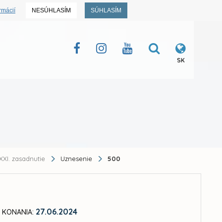
rmácií
NESÚHLASÍM
SÚHLASÍM
SK
XXI. zasadnutie
Uznesenie
500
27.06.2024
 KONANIA: