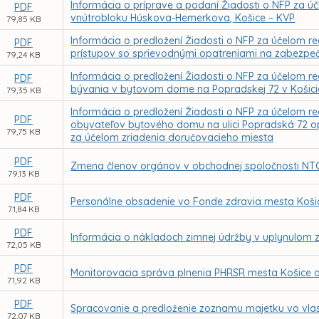
Informácia o príprave a podaní Žiadosti o NFP za ú
PDF
vnútrobloku Húskova-Hemerkova, Košice – KVP
79,85 KB
Informácia o predložení Žiadosti o NFP za účelom r
PDF
prístupov so sprievodnými opatreniami na zabezpe
79,24 KB
Informácia o predložení Žiadosti o NFP za účelom re
PDF
bývania v bytovom dome na Popradskej 72 v Košic
79,35 KB
Informácia o predložení Žiadosti o NFP za účelom rea
PDF
obyvateľov bytového domu na ulici Popradská 72 op
79,75 KB
za účelom zriadenia doručovacieho miesta
PDF
Zmena členov orgánov v obchodnej spoločnosti NTC 
79,13 KB
PDF
Personálne obsadenie vo Fonde zdravia mesta Košic
71,84 KB
PDF
Informácia o nákladoch zimnej údržby v uplynulom
72,05 KB
PDF
Monitorovacia správa plnenia PHRSR mesta Košice a 
71,92 KB
PDF
Spracovanie a predloženie zoznamu majetku vo vlas
72,07 KB