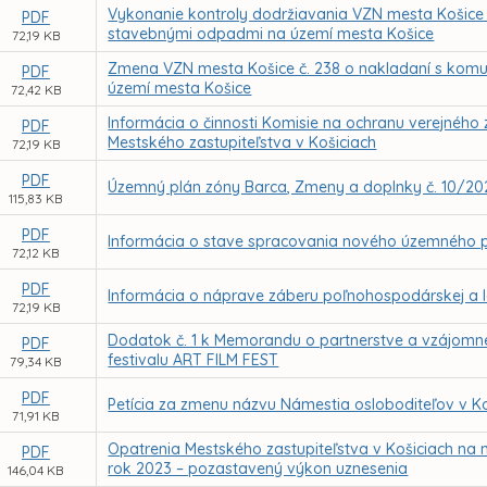
Vykonanie kontroly dodržiavania VZN mesta Košice
PDF
stavebnými odpadmi na území mesta Košice
72,19 KB
Zmena VZN mesta Košice č. 238 o nakladaní s ko
PDF
území mesta Košice
72,42 KB
Informácia o činnosti Komisie na ochranu verejného 
PDF
Mestského zastupiteľstva v Košiciach
72,19 KB
PDF
Územný plán zóny Barca, Zmeny a doplnky č. 10/20
115,83 KB
PDF
Informácia o stave spracovania nového územného p
72,12 KB
PDF
Informácia o náprave záberu poľnohospodárskej a l
72,19 KB
Dodatok č. 1 k Memorandu o partnerstve a vzájomne
PDF
festivalu ART FILM FEST
79,34 KB
PDF
Petícia za zmenu názvu Námestia osloboditeľov v Ko
71,91 KB
Opatrenia Mestského zastupiteľstva v Košiciach n
PDF
rok 2023 – pozastavený výkon uznesenia
146,04 KB