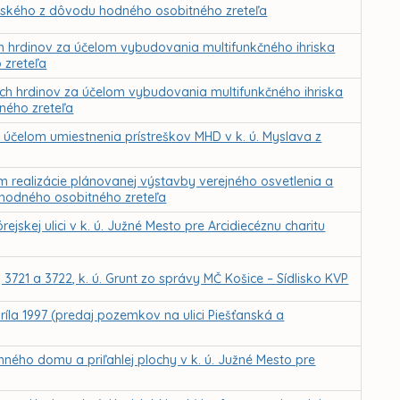
ovského z dôvodu hodného osobitného zreteľa
 hrdinov za účelom vybudovania multifunkčného ihriska
 zreteľa
h hrdinov za účelom vybudovania multifunkčného ihriska
tného zreteľa
účelom umiestnenia prístreškov MHD v k. ú. Myslava z
realizácie plánovanej výstavby verejného osvetlenia a
 hodného osobitného zreteľa
skej ulici v k. ú. Južné Mesto pre Arcidiecéznu charitu
3721 a 3722, k. ú. Grunt zo správy MČ Košice – Sídlisko KVP
ríla 1997 (predaj pozemkov na ulici Piešťanská a
ého domu a priľahlej plochy v k. ú. Južné Mesto pre