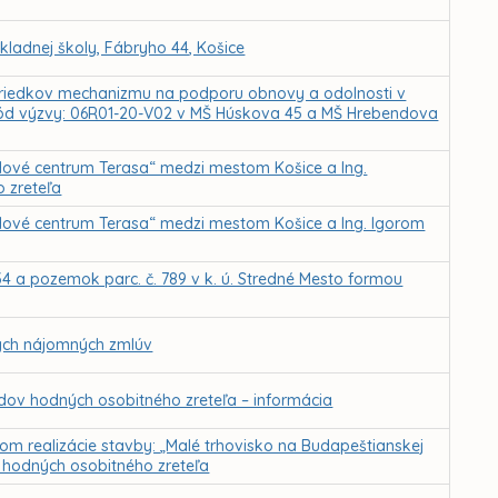
ladnej školy, Fábryho 44, Košice
ostriedkov mechanizmu na podporu obnovy a odolnosti v
 kód výzvy: 06R01-20-V02 v MŠ Húskova 45 a MŠ Hrebendova
ové centrum Terasa“ medzi mestom Košice a Ing.
 zreteľa
ové centrum Terasa“ medzi mestom Košice a Ing. Igorom
 a pozemok parc. č. 789 v k. ú. Stredné Mesto formou
ých nájomných zmlúv
ov hodných osobitného zreteľa – informácia
m realizácie stavby: „Malé trhovisko na Budapeštianskej
v hodných osobitného zreteľa