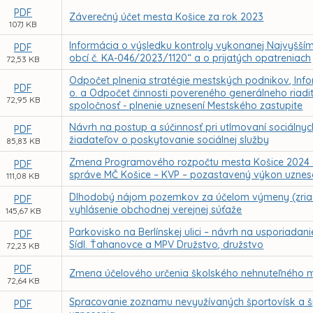
PDF
Záverečný účet mesta Košice za rok 2023
107,1 KB
Informácia o výsledku kontroly vykonanej Najvyšší
PDF
obcí č. KA-046/2023/1120“ a o prijatých opatreniach
72,53 KB
Odpočet plnenia stratégie mestských podnikov, Inform
PDF
o. a Odpočet činnosti povereného generálneho riad
72,95 KB
spoločnosť - plnenie uznesení Mestského zastupite
Návrh na postup a súčinnosť pri utlmovaní sociálnyc
PDF
žiadateľov o poskytovanie sociálnej služby
85,83 KB
Zmena Programového rozpočtu mesta Košice 2024 – r
PDF
správe MČ Košice – KVP – pozastavený výkon uznes
111,08 KB
Dlhodobý nájom pozemkov za účelom výmeny (zriade
PDF
vyhlásenie obchodnej verejnej súťaže
145,67 KB
Parkovisko na Berlínskej ulici – návrh na usporiad
PDF
Sídl. Ťahanovce a MPV Družstvo, družstvo
72,23 KB
PDF
Zmena účelového určenia školského nehnuteľného m
72,64 KB
Spracovanie zoznamu nevyužívaných športovísk a 
PDF