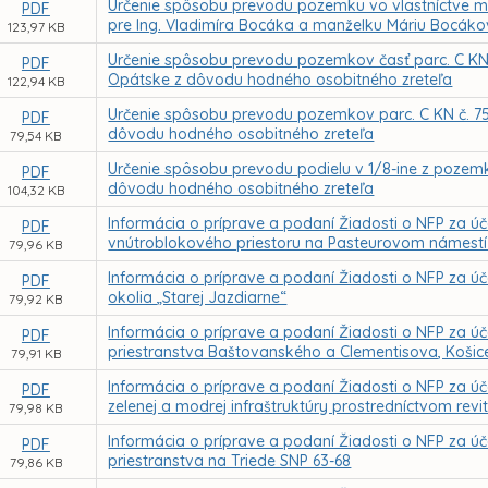
Určenie spôsobu prevodu pozemku vo vlastníctve me
PDF
pre Ing. Vladimíra Bocáka a manželku Máriu Bocák
123,97 KB
Určenie spôsobu prevodu pozemkov časť parc. C KN č.
PDF
Opátske z dôvodu hodného osobitného zreteľa
122,94 KB
Určenie spôsobu prevodu pozemkov parc. C KN č. 7568,
PDF
dôvodu hodného osobitného zreteľa
79,54 KB
Určenie spôsobu prevodu podielu v 1/8-ine z pozemku,
PDF
dôvodu hodného osobitného zreteľa
104,32 KB
Informácia o príprave a podaní Žiadosti o NFP za ú
PDF
vnútroblokového priestoru na Pasteurovom námestí 
79,96 KB
Informácia o príprave a podaní Žiadosti o NFP za úče
PDF
okolia „Starej Jazdiarne“
79,92 KB
Informácia o príprave a podaní Žiadosti o NFP za úč
PDF
priestranstva Baštovanského a Clementisova, Košic
79,91 KB
Informácia o príprave a podaní Žiadosti o NFP za ú
PDF
zelenej a modrej infraštruktúry prostredníctvom rev
79,98 KB
Informácia o príprave a podaní Žiadosti o NFP za úč
PDF
priestranstva na Triede SNP 63-68
79,86 KB