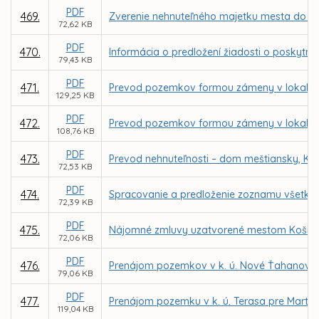
PDF
469.
Zverenie nehnuteľného majetku mesta do sp
72,62 KB
PDF
470.
Informácia o predložení žiadosti o poskyt
79,43 KB
PDF
471.
Prevod pozemkov formou zámeny v lokalite
129,25 KB
PDF
472.
Prevod pozemkov formou zámeny v lokalite
108,76 KB
PDF
473.
Prevod nehnuteľnosti – dom meštiansky, Kov
72,53 KB
PDF
474.
Spracovanie a predloženie zoznamu všetký
72,39 KB
PDF
475.
Nájomné zmluvy uzatvorené mestom Košice 
72,06 KB
PDF
476.
Prenájom pozemkov v k. ú. Nové Ťahanovce z
79,06 KB
PDF
477.
Prenájom pozemku v k. ú. Terasa pre Marti
119,04 KB