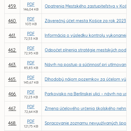
PDF
459.
Opatrenia Mestského zastupiteľstva v Koši
146,04 KB
PDF
460.
Záverečný účet mesta Košice za rok 2023
107,1 KB
PDF
461.
Informácia o výsledku kontroly vykonanej N
72,53 KB
PDF
462.
Odpočet plnenia stratégie mestských podniko
72,95 KB
PDF
463.
Návrh na postup a súčinnosť pri utlmovaní s
85,83 KB
PDF
465.
Dlhodobý nájom pozemkov za účelom výmeny 
145,67 KB
PDF
466.
Parkovisko na Berlínskej ulici – návrh na 
72,23 KB
PDF
467.
Zmena účelového určenia školského nehnut
72,64 KB
PDF
468.
Spracovanie zoznamu nevyužívaných športo
121,75 KB