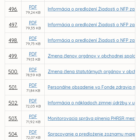
PDF
496.
Informácia o predložení Žiadosti o NFP za 
79,24 KB
PDF
497.
Informácia o predložení Žiadosti o NFP za 
79,35 KB
PDF
498.
Informácia o predložení Žiadosti o NFP za 
79,75 KB
PDF
499.
Zmena členov orgánov v obchodnej spoločnos
79,13 KB
PDF
500.
Zmena člena štatutárnych orgánov v obchod
78,59 KB
PDF
501.
Personálne obsadenie vo Fonde zdravia mes
71,84 KB
PDF
502.
Informácia o nákladoch zimnej údržby v up
72,05 KB
PDF
503.
Monitorovacia správa plnenia PHRSR mesta K
71,92 KB
PDF
504.
Spracovanie a predloženie zoznamu majetku
72,07 KB