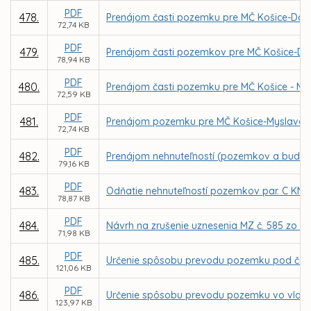
PDF
478.
Prenájom časti pozemku pre MČ Košice-Darg
72,74 KB
PDF
479.
Prenájom časti pozemkov pre MČ Košice-Darg
78,94 KB
PDF
480.
Prenájom časti pozemku pre MČ Košice - My
72,59 KB
PDF
481.
Prenájom pozemku pre MČ Košice-Myslava za
72,74 KB
PDF
482.
Prenájom nehnuteľností (pozemkov a budovy) 
79,16 KB
PDF
483.
Odňatie nehnuteľností pozemkov par. C KN č. 
78,87 KB
PDF
484.
Návrh na zrušenie uznesenia MZ č. 585 zo dň
71,98 KB
PDF
485.
Určenie spôsobu prevodu pozemku pod časťou
121,06 KB
PDF
486.
Určenie spôsobu prevodu pozemku vo vlastn
123,97 KB