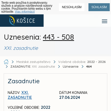
Tento web používa k poskytovaniu
služieb a analýze návštevnosti súbory
NESÚHLASÍM
SÚHLASÍM
cookie. Používaním tohto webu s tým
súhlasíte.
Viac informácií
Uznesenia:
443 - 508
XXI. zasadnutie
Mestské zastupiteľstvo
Volebné obdobie:
2022 - 2026
ZASADNUTIE:
XXI. zasadnutie
Uznesenie
464
Zasadnutie
XXI.
NÁZOV:
DÁTUM KONANIA:
ZASADNUTIE
27.06.2024
2022
VOLEBNÉ OBDOBIE: