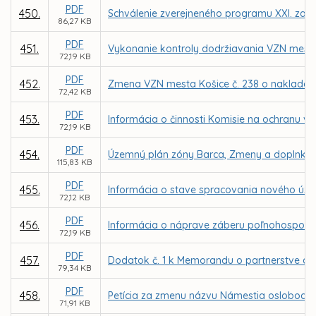
PDF
450.
Schválenie zverejneného programu XXI. zasa
86,27 KB
PDF
451.
Vykonanie kontroly dodržiavania VZN mest
72,19 KB
PDF
452.
Zmena VZN mesta Košice č. 238 o naklada
72,42 KB
PDF
453.
Informácia o činnosti Komisie na ochranu ve
72,19 KB
PDF
454.
Územný plán zóny Barca, Zmeny a doplnky 
115,83 KB
PDF
455.
Informácia o stave spracovania nového úz
72,12 KB
PDF
456.
Informácia o náprave záberu poľnohospodár
72,19 KB
PDF
457.
Dodatok č. 1 k Memorandu o partnerstve a v
79,34 KB
PDF
458.
Petícia za zmenu názvu Námestia oslobodite
71,91 KB