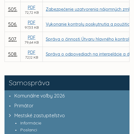
PDF
505.
Zabezpečenie uzatvorenia nájomných zmlúv v
72,72 KB
PDF
506.
Vykonanie kontroly poskytnutia a použitia d
97,53 KB
PDF
507.
Správa o činnosti Útvaru hlavného kontroló
79,64 KB
PDF
508.
Správa o odpovediach na interpelácie a dop
72,12 KB
Samospráva
Komunálne voľby 2026
Primátor
Mestské zastupiteľstvo
Informácie
Poslanci