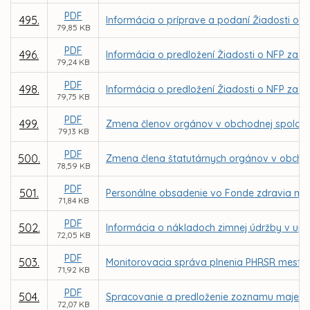
PDF
495.
Informácia o príprave a podaní Žiadosti o 
79,85 KB
PDF
496.
Informácia o predložení Žiadosti o NFP za 
79,24 KB
PDF
498.
Informácia o predložení Žiadosti o NFP za 
79,75 KB
PDF
499.
Zmena členov orgánov v obchodnej spoločnos
79,13 KB
PDF
500.
Zmena člena štatutárnych orgánov v obchod
78,59 KB
PDF
501.
Personálne obsadenie vo Fonde zdravia mes
71,84 KB
PDF
502.
Informácia o nákladoch zimnej údržby v up
72,05 KB
PDF
503.
Monitorovacia správa plnenia PHRSR mesta K
71,92 KB
PDF
504.
Spracovanie a predloženie zoznamu majetku
72,07 KB