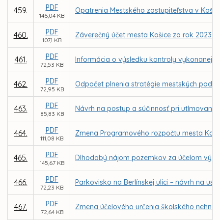
PDF
459.
Opatrenia Mestského zastupiteľstva v Koši
146,04 KB
PDF
460.
Záverečný účet mesta Košice za rok 2023
107,1 KB
PDF
461.
Informácia o výsledku kontroly vykonanej N
72,53 KB
PDF
462.
Odpočet plnenia stratégie mestských podniko
72,95 KB
PDF
463.
Návrh na postup a súčinnosť pri utlmovaní s
85,83 KB
PDF
464.
Zmena Programového rozpočtu mesta Košice 
111,08 KB
PDF
465.
Dlhodobý nájom pozemkov za účelom výmeny 
145,67 KB
PDF
466.
Parkovisko na Berlínskej ulici – návrh na 
72,23 KB
PDF
467.
Zmena účelového určenia školského nehnut
72,64 KB