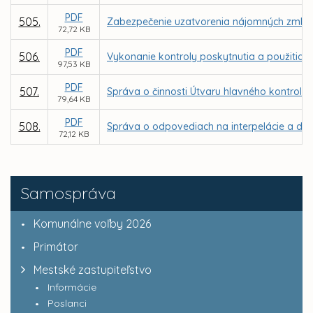
PDF
505.
Zabezpečenie uzatvorenia nájomných zmlúv v
72,72 KB
PDF
506.
Vykonanie kontroly poskytnutia a použitia d
97,53 KB
PDF
507.
Správa o činnosti Útvaru hlavného kontroló
79,64 KB
PDF
508.
Správa o odpovediach na interpelácie a dop
72,12 KB
Samospráva
Komunálne voľby 2026
Primátor
Mestské zastupiteľstvo
Informácie
Poslanci