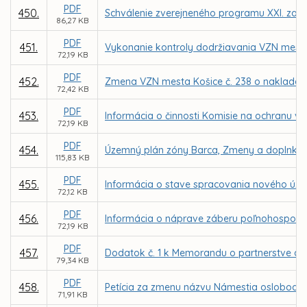
PDF
450.
Schválenie zverejneného programu XXI. zasa
86,27 KB
PDF
451.
Vykonanie kontroly dodržiavania VZN mest
72,19 KB
PDF
452.
Zmena VZN mesta Košice č. 238 o naklada
72,42 KB
PDF
453.
Informácia o činnosti Komisie na ochranu ve
72,19 KB
PDF
454.
Územný plán zóny Barca, Zmeny a doplnky 
115,83 KB
PDF
455.
Informácia o stave spracovania nového úz
72,12 KB
PDF
456.
Informácia o náprave záberu poľnohospodár
72,19 KB
PDF
457.
Dodatok č. 1 k Memorandu o partnerstve a v
79,34 KB
PDF
458.
Petícia za zmenu názvu Námestia oslobodite
71,91 KB