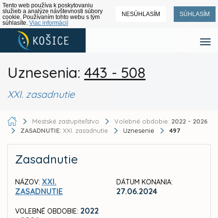
Tento web používa k poskytovaniu
služieb a analýze návštevnosti súbory
NESÚHLASÍM
SÚHLASÍM
cookie. Používaním tohto webu s tým
súhlasíte.
Viac informácií
Uznesenia:
443 - 508
XXI. zasadnutie
Mestské zastupiteľstvo
Volebné obdobie:
2022 - 2026
ZASADNUTIE:
XXI. zasadnutie
Uznesenie
497
Zasadnutie
XXI.
NÁZOV:
DÁTUM KONANIA:
ZASADNUTIE
27.06.2024
2022
VOLEBNÉ OBDOBIE: