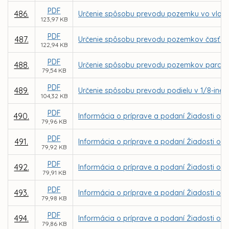
PDF
486.
Určenie spôsobu prevodu pozemku vo vlastn
123,97 KB
PDF
487.
Určenie spôsobu prevodu pozemkov časť parc
122,94 KB
PDF
488.
Určenie spôsobu prevodu pozemkov parc. C KN
79,54 KB
PDF
489.
Určenie spôsobu prevodu podielu v 1/8-ine z
104,32 KB
PDF
490.
Informácia o príprave a podaní Žiadosti o 
79,96 KB
PDF
491.
Informácia o príprave a podaní Žiadosti o NF
79,92 KB
PDF
492.
Informácia o príprave a podaní Žiadosti o N
79,91 KB
PDF
493.
Informácia o príprave a podaní Žiadosti o N
79,98 KB
PDF
494.
Informácia o príprave a podaní Žiadosti o N
79,86 KB