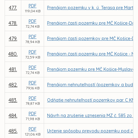
PDF
477.
Prenájom pozemku v k. ú. Terasa pre Marti
119,04 KB
PDF
478.
Prenájom časti pozemku pre MČ Košice-Darg
72,74 KB
PDF
479.
Prenájom časti pozemkov pre MČ Košice-Darg
78,94 KB
PDF
480.
Prenájom časti pozemku pre MČ Košice - My
72,59 KB
PDF
481.
Prenájom pozemku pre MČ Košice-Myslava za
72,74 KB
PDF
482.
Prenájom nehnuteľností (pozemkov a budovy) 
79,16 KB
PDF
483.
Odňatie nehnuteľností pozemkov par. C KN č. 
78,87 KB
PDF
484.
Návrh na zrušenie uznesenia MZ č. 585 zo dň
71,98 KB
PDF
485.
Určenie spôsobu prevodu pozemku pod časťou
121,06 KB