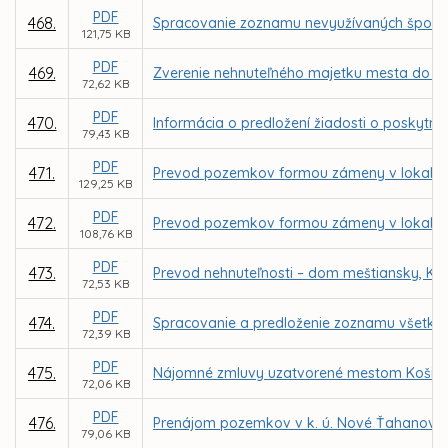
PDF
468.
Spracovanie zoznamu nevyužívaných športo
121,75 KB
PDF
469.
Zverenie nehnuteľného majetku mesta do sp
72,62 KB
PDF
470.
Informácia o predložení žiadosti o poskyt
79,43 KB
PDF
471.
Prevod pozemkov formou zámeny v lokalite
129,25 KB
PDF
472.
Prevod pozemkov formou zámeny v lokalite
108,76 KB
PDF
473.
Prevod nehnuteľnosti – dom meštiansky, Kov
72,53 KB
PDF
474.
Spracovanie a predloženie zoznamu všetký
72,39 KB
PDF
475.
Nájomné zmluvy uzatvorené mestom Košice 
72,06 KB
PDF
476.
Prenájom pozemkov v k. ú. Nové Ťahanovce z
79,06 KB