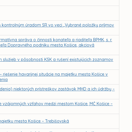
m kontrolným úradom SR vo veci „Vybrané položky príjmov
atívna správa o činnosti konateľa a riaditeľa BPMK, s. r.
iteľa Dopravného podniku mesta Košice, akciová
h služieb v pôsobnosti KSK a rušení existujúcich zoznamov
iešenie havarijnej situácie na majetku mesta Košice v
enia
nia) niektorých prístreškov zastávok MHD a ich údržby –
anie vzájomných vzťahov medzi mestom Košice, MČ Košice –
ajetku mesta Košice – Trebišovská