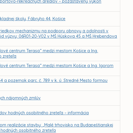
športovo-rekreačných areálov – pozastavený výkon
ladnej školy, Fábryho 44, Košice
ostriedkov mechanizmu na podporu obnovy a odolnosti v
 kód výzvy: 06R01-20-V02 v MŠ Húskova 45 a MŠ Hrebendova
ové centrum Terasa“ medzi mestom Košice a Ing.
 zreteľa
ové centrum Terasa“ medzi mestom Košice a Ing. Igorom
 a pozemok parc. č. 789 v k. ú. Stredné Mesto formou
ých nájomných zmlúv
ov hodných osobitného zreteľa – informácia
m realizácie stavby: „Malé trhovisko na Budapeštianskej
v hodných osobitného zreteľa