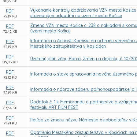
86,27 KB
Vykonanie kontroly dodržiavania VZN mesta Košice
PDF
stavebnými odpadmi na území mesta Košice
72,19 KB
Zmena VZN mesta Košice č. 238 o nakladaní s ko
PDF
území mesta Košice
72,42 KB
Informácia o činnosti Komisie na ochranu verejného 
PDF
Mestského zastupiteľstva v Košiciach
72,19 KB
PDF
Územný plán zóny Barca, Zmeny a doplnky č. 10/20
115,83 KB
PDF
Informácia o stave spracovania nového územného p
72,12 KB
PDF
Informácia o náprave záberu poľnohospodárskej a l
72,19 KB
Dodatok č. 1 k Memorandu o partnerstve a vzájomne
PDF
festivalu ART FILM FEST
79,34 KB
PDF
Petícia za zmenu názvu Námestia osloboditeľov v Ko
71,91 KB
Opatrenia Mestského zastupiteľstva v Košiciach n
PDF