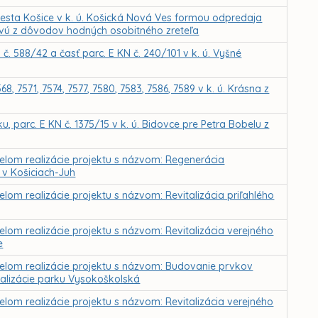
sta Košice v k. ú. Košická Nová Ves formou odpredaja
ovú z dôvodov hodných osobitného zreteľa
 588/42 a časť parc. E KN č. 240/101 v k. ú. Vyšné
 7571, 7574, 7577, 7580, 7583, 7586, 7589 v k. ú. Krásna z
 parc. E KN č. 1375/15 v k. ú. Bidovce pre Petra Bobelu z
čelom realizácie projektu s názvom: Regenerácia
v Košiciach-Juh
lom realizácie projektu s názvom: Revitalizácia priľahlého
elom realizácie projektu s názvom: Revitalizácia verejného
e
čelom realizácie projektu s názvom: Budovanie prvkov
italizácie parku Vysokoškolská
elom realizácie projektu s názvom: Revitalizácia verejného