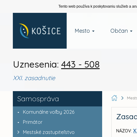
Tento web používa k poskytovaniu služieb a an
Mesto
Občan
Uznesenia:
443 - 508
XXI. zasadnutie
Samospráva
Mests
Komunálne voľby 2026
Zasad
Primátor
X
NÁZOV:
Mestské zastupiteľstvo