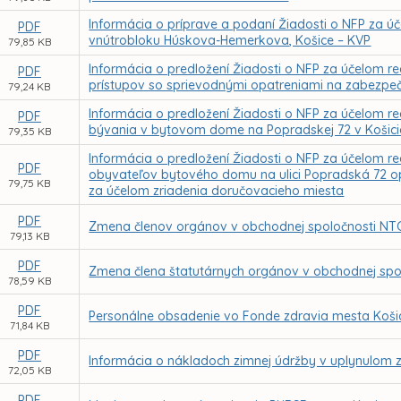
Informácia o príprave a podaní Žiadosti o NFP za ú
PDF
vnútrobloku Húskova-Hemerkova, Košice – KVP
79,85 KB
Informácia o predložení Žiadosti o NFP za účelom r
PDF
prístupov so sprievodnými opatreniami na zabezpe
79,24 KB
Informácia o predložení Žiadosti o NFP za účelom re
PDF
bývania v bytovom dome na Popradskej 72 v Košic
79,35 KB
Informácia o predložení Žiadosti o NFP za účelom rea
PDF
obyvateľov bytového domu na ulici Popradská 72 op
79,75 KB
za účelom zriadenia doručovacieho miesta
PDF
Zmena členov orgánov v obchodnej spoločnosti NTC 
79,13 KB
PDF
Zmena člena štatutárnych orgánov v obchodnej spol
78,59 KB
PDF
Personálne obsadenie vo Fonde zdravia mesta Košic
71,84 KB
PDF
Informácia o nákladoch zimnej údržby v uplynulom
72,05 KB
PDF