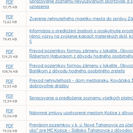
Spracovanie zoznamu nevyužívaných športovísk a 
PDF
uznesenia
121,75 KB
PDF
Zverenie nehnuteľného majetku mesta do správy Zák
72,62 KB
Informácia o predložení žiadosti o poskytnutie pr
PDF
rámci výzvy na zvýšenie kapacít materských škôl,
79,43 KB
5
Prevod pozemkov formou zámeny v lokalite „Obvod
PDF
Róbertom Haburajom z dôvodu hodného osobitného
129,25 KB
Prevod pozemkov formou zámeny v lokalite „Obvod
PDF
Barilíkom z dôvodu hodného osobitného zreteľa
108,76 KB
Prevod nehnuteľnosti – dom meštiansky, Kováčska 34
PDF
dobrovoľnej dražby
72,53 KB
PDF
Spracovanie a predloženie zoznamu všetkých platn
72,39 KB
PDF
Nájomné zmluvy uzatvorené mestom Košice z dôvod
72,06 KB
Prenájom pozemkov v k. ú. Nové Ťahanovce za účelo
PDF
ulici“ pre MČ Košice – Sídlisko Ťahanovce z dôvodo
79,06 KB