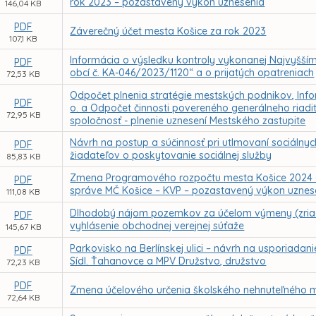
rok 2023 – pozastavený výkon uznesenia
146,04 KB
PDF
Záverečný účet mesta Košice za rok 2023
107,1 KB
Informácia o výsledku kontroly vykonanej Najvyšší
PDF
obcí č. KA-046/2023/1120“ a o prijatých opatreniach
72,53 KB
Odpočet plnenia stratégie mestských podnikov, Inform
PDF
o. a Odpočet činnosti povereného generálneho riad
72,95 KB
spoločnosť - plnenie uznesení Mestského zastupite
Návrh na postup a súčinnosť pri utlmovaní sociálnyc
PDF
žiadateľov o poskytovanie sociálnej služby
85,83 KB
Zmena Programového rozpočtu mesta Košice 2024 – r
PDF
správe MČ Košice – KVP – pozastavený výkon uznes
111,08 KB
Dlhodobý nájom pozemkov za účelom výmeny (zriade
PDF
vyhlásenie obchodnej verejnej súťaže
145,67 KB
Parkovisko na Berlínskej ulici – návrh na usporiad
PDF
Sídl. Ťahanovce a MPV Družstvo, družstvo
72,23 KB
PDF
Zmena účelového určenia školského nehnuteľného m
72,64 KB