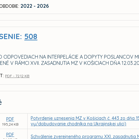
2022 - 2026
OBDOBIE:
SENIE:
508
O ODPOVEDIACH NA INTERPELÁCIE A DOPYTY POSLANCOV M
NÉ V RÁMCI XVII. ZASADNUTIA MZ V KOŠICIACH DŇA 12.03.2
T:
PDF - 72,12 KB
é
Potvrdenie uznesenia MZ v Košiciach č. 443 zo dňa 1
PDF
vy/dobudovanie chodníka na Ukrajinskej ulici)
195,24 KB
PDF
Schválenie zverejneného programu XXI. zasadnutia 