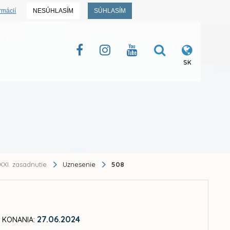
rmácií
NESÚHLASÍM
SÚHLASÍM
SK
XXI. zasadnutie
Uznesenie
508
27.06.2024
 KONANIA: