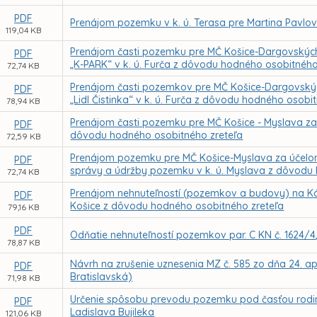
PDF
Prenájom pozemku v k. ú. Terasa pre Martina Pavl
119,04 KB
Prenájom časti pozemku pre MČ Košice-Dargovských
PDF
„K-PARK“ v k. ú. Furča z dôvodu hodného osobitného
72,74 KB
Prenájom časti pozemkov pre MČ Košice-Dargovskýc
PDF
„Lidl Čistinka“ v k. ú. Furča z dôvodu hodného osobi
78,94 KB
Prenájom časti pozemku pre MČ Košice - Myslava za 
PDF
dôvodu hodného osobitného zreteľa
72,59 KB
Prenájom pozemku pre MČ Košice-Myslava za účelom 
PDF
správy a údržby pozemku v k. ú. Myslava z dôvodu
72,74 KB
Prenájom nehnuteľností (pozemkov a budovy) na Kórej
PDF
Košice z dôvodu hodného osobitného zreteľa
79,16 KB
PDF
Odňatie nehnuteľností pozemkov par. C KN č. 1624/4, 
78,87 KB
Návrh na zrušenie uznesenia MZ č. 585 zo dňa 24. ap
PDF
Bratislavská)
71,98 KB
Určenie spôsobu prevodu pozemku pod časťou rodinn
PDF
Ladislava Bujileka
121,06 KB