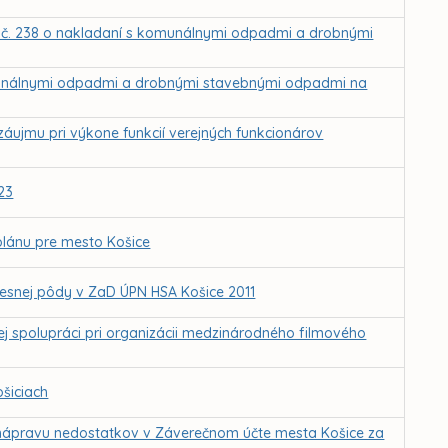
 č. 238 o nakladaní s komunálnymi odpadmi a drobnými
munálnymi odpadmi a drobnými stavebnými odpadmi na
záujmu pri výkone funkcií verejných funkcionárov
23
lánu pre mesto Košice
esnej pôdy v ZaD ÚPN HSA Košice 2011
j spolupráci pri organizácii medzinárodného filmového
šiciach
a nápravu nedostatkov v Záverečnom účte mesta Košice za