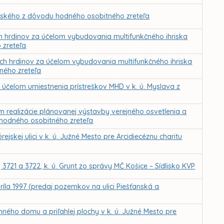
ovského z dôvodu hodného osobitného zreteľa
 hrdinov za účelom vybudovania multifunkčného ihriska
 zreteľa
h hrdinov za účelom vybudovania multifunkčného ihriska
tného zreteľa
účelom umiestnenia prístreškov MHD v k. ú. Myslava z
realizácie plánovanej výstavby verejného osvetlenia a
 hodného osobitného zreteľa
skej ulici v k. ú. Južné Mesto pre Arcidiecéznu charitu
3721 a 3722, k. ú. Grunt zo správy MČ Košice – Sídlisko KVP
ríla 1997 (predaj pozemkov na ulici Piešťanská a
ého domu a priľahlej plochy v k. ú. Južné Mesto pre