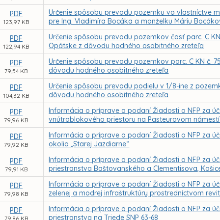
Určenie spôsobu prevodu pozemku vo vlastníctve me
PDF
pre Ing. Vladimíra Bocáka a manželku Máriu Bocák
123,97 KB
Určenie spôsobu prevodu pozemkov časť parc. C KN č.
PDF
Opátske z dôvodu hodného osobitného zreteľa
122,94 KB
Určenie spôsobu prevodu pozemkov parc. C KN č. 7568,
PDF
dôvodu hodného osobitného zreteľa
79,54 KB
Určenie spôsobu prevodu podielu v 1/8-ine z pozemku,
PDF
dôvodu hodného osobitného zreteľa
104,32 KB
Informácia o príprave a podaní Žiadosti o NFP za ú
PDF
vnútroblokového priestoru na Pasteurovom námestí 
79,96 KB
Informácia o príprave a podaní Žiadosti o NFP za úče
PDF
okolia „Starej Jazdiarne“
79,92 KB
Informácia o príprave a podaní Žiadosti o NFP za úč
PDF
priestranstva Baštovanského a Clementisova, Košic
79,91 KB
Informácia o príprave a podaní Žiadosti o NFP za ú
PDF
zelenej a modrej infraštruktúry prostredníctvom rev
79,98 KB
Informácia o príprave a podaní Žiadosti o NFP za úč
PDF
priestranstva na Triede SNP 63-68
79,86 KB