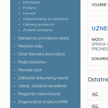
Informácie
VOLEBNÉ 
Poslanci
Komisie
Videozáznamy zo zasadnutí
Odmeny poslancov
UZNE
Zrušené uznesenia
Námestníci primátora mesta
NÁZOV:
SPRÁVA 
Mestská rada
PREDNESE
Útvar hlavného kontrolóra
DOKUMEN
Rada starostov
Mestské časti
Základné dokumenty mesta
Ostatn
Všeob. záväzné nariadenia
Magistrát mesta Košice
443.
Organizačná štruktúra MMK
450.