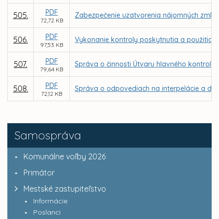
PDF
505.
Zabezpečenie uzatvorenia nájomných zmlúv v
72,72 KB
PDF
506.
Vykonanie kontroly poskytnutia a použitia d
97,53 KB
PDF
507.
Správa o činnosti Útvaru hlavného kontroló
79,64 KB
PDF
508.
Správa o odpovediach na interpelácie a dop
72,12 KB
Samospráva
Komunálne voľby 2026
Primátor
Mestské zastupiteľstvo
Informácie
Poslanci