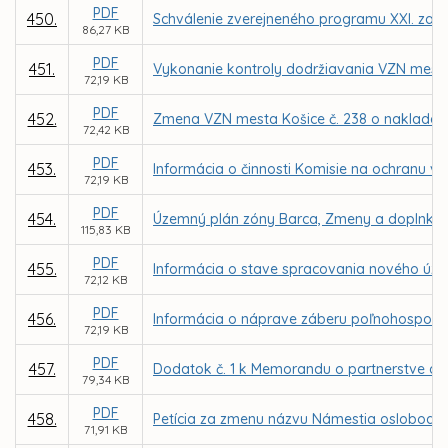
PDF
450.
Schválenie zverejneného programu XXI. zasa
86,27 KB
PDF
451.
Vykonanie kontroly dodržiavania VZN mest
72,19 KB
PDF
452.
Zmena VZN mesta Košice č. 238 o naklada
72,42 KB
PDF
453.
Informácia o činnosti Komisie na ochranu ve
72,19 KB
PDF
454.
Územný plán zóny Barca, Zmeny a doplnky 
115,83 KB
PDF
455.
Informácia o stave spracovania nového úz
72,12 KB
PDF
456.
Informácia o náprave záberu poľnohospodár
72,19 KB
PDF
457.
Dodatok č. 1 k Memorandu o partnerstve a v
79,34 KB
PDF
458.
Petícia za zmenu názvu Námestia oslobodite
71,91 KB