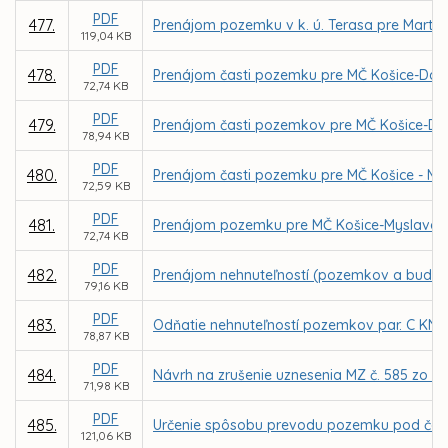
PDF
477.
Prenájom pozemku v k. ú. Terasa pre Marti
119,04 KB
PDF
478.
Prenájom časti pozemku pre MČ Košice-Darg
72,74 KB
PDF
479.
Prenájom časti pozemkov pre MČ Košice-Darg
78,94 KB
PDF
480.
Prenájom časti pozemku pre MČ Košice - My
72,59 KB
PDF
481.
Prenájom pozemku pre MČ Košice-Myslava za
72,74 KB
PDF
482.
Prenájom nehnuteľností (pozemkov a budovy) 
79,16 KB
PDF
483.
Odňatie nehnuteľností pozemkov par. C KN č. 
78,87 KB
PDF
484.
Návrh na zrušenie uznesenia MZ č. 585 zo dň
71,98 KB
PDF
485.
Určenie spôsobu prevodu pozemku pod časťou
121,06 KB