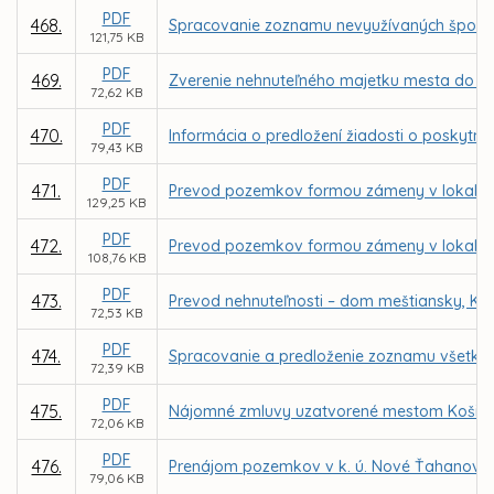
PDF
468.
Spracovanie zoznamu nevyužívaných športo
121,75 KB
PDF
469.
Zverenie nehnuteľného majetku mesta do sp
72,62 KB
PDF
470.
Informácia o predložení žiadosti o poskyt
79,43 KB
PDF
471.
Prevod pozemkov formou zámeny v lokalite
129,25 KB
PDF
472.
Prevod pozemkov formou zámeny v lokalite
108,76 KB
PDF
473.
Prevod nehnuteľnosti – dom meštiansky, Kov
72,53 KB
PDF
474.
Spracovanie a predloženie zoznamu všetký
72,39 KB
PDF
475.
Nájomné zmluvy uzatvorené mestom Košice 
72,06 KB
PDF
476.
Prenájom pozemkov v k. ú. Nové Ťahanovce z
79,06 KB