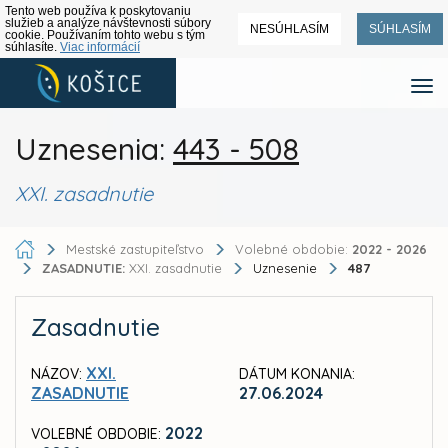
Tento web používa k poskytovaniu
služieb a analýze návštevnosti súbory
NESÚHLASÍM
SÚHLASÍM
cookie. Používaním tohto webu s tým
súhlasíte.
Viac informácií
Uznesenia:
443 - 508
XXI. zasadnutie
Mestské zastupiteľstvo
Volebné obdobie:
2022 - 2026
ZASADNUTIE:
XXI. zasadnutie
Uznesenie
487
Zasadnutie
XXI.
NÁZOV:
DÁTUM KONANIA:
ZASADNUTIE
27.06.2024
2022
VOLEBNÉ OBDOBIE: