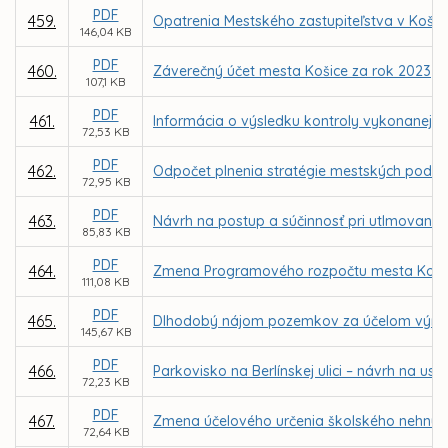
PDF
459.
Opatrenia Mestského zastupiteľstva v Koši
146,04 KB
PDF
460.
Záverečný účet mesta Košice za rok 2023
107,1 KB
PDF
461.
Informácia o výsledku kontroly vykonanej N
72,53 KB
PDF
462.
Odpočet plnenia stratégie mestských podniko
72,95 KB
PDF
463.
Návrh na postup a súčinnosť pri utlmovaní s
85,83 KB
PDF
464.
Zmena Programového rozpočtu mesta Košice 
111,08 KB
PDF
465.
Dlhodobý nájom pozemkov za účelom výmeny 
145,67 KB
PDF
466.
Parkovisko na Berlínskej ulici – návrh na 
72,23 KB
PDF
467.
Zmena účelového určenia školského nehnut
72,64 KB