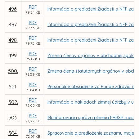
PDF
496.
Informácia o predložení Žiadosti o NFP za 
79,24 KB
PDF
497.
Informácia o predložení Žiadosti o NFP za 
79,35 KB
PDF
498.
Informácia o predložení Žiadosti o NFP za 
79,75 KB
PDF
499.
Zmena členov orgánov v obchodnej spoločnos
79,13 KB
PDF
500.
Zmena člena štatutárnych orgánov v obchod
78,59 KB
PDF
501.
Personálne obsadenie vo Fonde zdravia mes
71,84 KB
PDF
502.
Informácia o nákladoch zimnej údržby v up
72,05 KB
PDF
503.
Monitorovacia správa plnenia PHRSR mesta K
71,92 KB
PDF
504.
Spracovanie a predloženie zoznamu majetku
72,07 KB