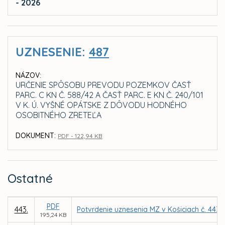
- 2026
UZNESENIE:
487
NÁZOV:
URČENIE SPÔSOBU PREVODU POZEMKOV ČASŤ
PARC. C KN Č. 588/42 A ČASŤ PARC. E KN Č. 240/101
V K. Ú. VYŠNÉ OPÁTSKE Z DÔVODU HODNÉHO
OSOBITNÉHO ZRETEĽA
DOKUMENT:
PDF - 122,94 KB
Ostatné
PDF
443.
Potvrdenie uznesenia MZ v Košiciach č. 443 
195,24 KB