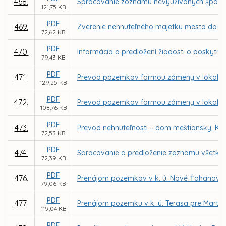
468.
Spracovanie zoznamu nevyužívaných športo
121,75 KB
PDF
469.
Zverenie nehnuteľného majetku mesta do sp
72,62 KB
PDF
470.
Informácia o predložení žiadosti o poskyt
79,43 KB
PDF
471.
Prevod pozemkov formou zámeny v lokalite
129,25 KB
PDF
472.
Prevod pozemkov formou zámeny v lokalite
108,76 KB
PDF
473.
Prevod nehnuteľnosti – dom meštiansky, Kov
72,53 KB
PDF
474.
Spracovanie a predloženie zoznamu všetký
72,39 KB
PDF
476.
Prenájom pozemkov v k. ú. Nové Ťahanovce z
79,06 KB
PDF
477.
Prenájom pozemku v k. ú. Terasa pre Marti
119,04 KB
PDF