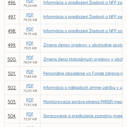
PDF
496.
Informácia o predložení Žiadosti o NFP za 
79,24 KB
PDF
497.
Informácia o predložení Žiadosti o NFP za 
79,35 KB
PDF
498.
Informácia o predložení Žiadosti o NFP za 
79,75 KB
PDF
499.
Zmena členov orgánov v obchodnej spoločnos
79,13 KB
PDF
500.
Zmena člena štatutárnych orgánov v obchod
78,59 KB
PDF
501.
Personálne obsadenie vo Fonde zdravia mes
71,84 KB
PDF
502.
Informácia o nákladoch zimnej údržby v up
72,05 KB
PDF
503.
Monitorovacia správa plnenia PHRSR mesta K
71,92 KB
PDF
504.
Spracovanie a predloženie zoznamu majetku
72,07 KB