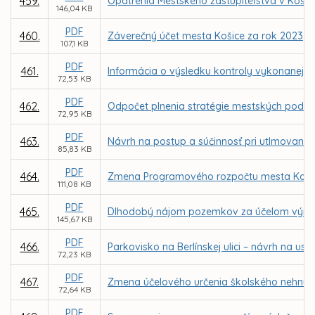
459.
Opatrenia Mestského zastupiteľstva v Koši
146,04 KB
PDF
460.
Záverečný účet mesta Košice za rok 2023
107,1 KB
PDF
461.
Informácia o výsledku kontroly vykonanej N
72,53 KB
PDF
462.
Odpočet plnenia stratégie mestských podniko
72,95 KB
PDF
463.
Návrh na postup a súčinnosť pri utlmovaní s
85,83 KB
PDF
464.
Zmena Programového rozpočtu mesta Košice 
111,08 KB
PDF
465.
Dlhodobý nájom pozemkov za účelom výmeny 
145,67 KB
PDF
466.
Parkovisko na Berlínskej ulici – návrh na 
72,23 KB
PDF
467.
Zmena účelového určenia školského nehnut
72,64 KB
PDF