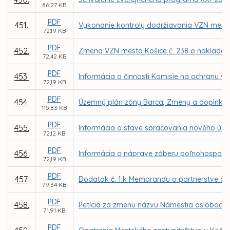
86,27 KB
PDF
451.
Vykonanie kontroly dodržiavania VZN mest
72,19 KB
PDF
452.
Zmena VZN mesta Košice č. 238 o naklada
72,42 KB
PDF
453.
Informácia o činnosti Komisie na ochranu ve
72,19 KB
PDF
454.
Územný plán zóny Barca, Zmeny a doplnky 
115,83 KB
PDF
455.
Informácia o stave spracovania nového úz
72,12 KB
PDF
456.
Informácia o náprave záberu poľnohospodár
72,19 KB
PDF
457.
Dodatok č. 1 k Memorandu o partnerstve a v
79,34 KB
PDF
458.
Petícia za zmenu názvu Námestia oslobodite
71,91 KB
PDF