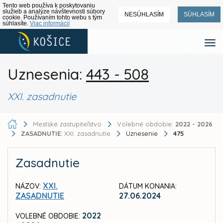
Tento web používa k poskytovaniu
služieb a analýze návštevnosti súbory
NESÚHLASÍM
SÚHLASÍM
cookie. Používaním tohto webu s tým
súhlasíte.
Viac informácií
Uznesenia:
443 - 508
XXI. zasadnutie
Mestské zastupiteľstvo
Volebné obdobie:
2022 - 2026
ZASADNUTIE:
XXI. zasadnutie
Uznesenie
475
Zasadnutie
XXI.
NÁZOV:
DÁTUM KONANIA:
ZASADNUTIE
27.06.2024
2022
VOLEBNÉ OBDOBIE: