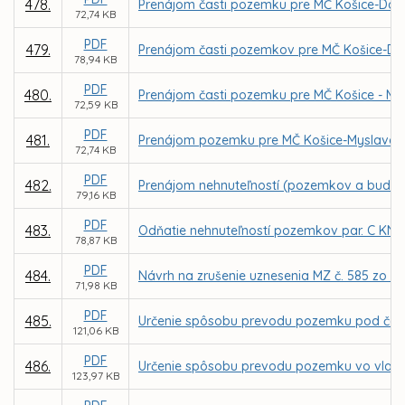
478.
Prenájom časti pozemku pre MČ Košice-Darg
72,74 KB
PDF
479.
Prenájom časti pozemkov pre MČ Košice-Darg
78,94 KB
PDF
480.
Prenájom časti pozemku pre MČ Košice - My
72,59 KB
PDF
481.
Prenájom pozemku pre MČ Košice-Myslava za
72,74 KB
PDF
482.
Prenájom nehnuteľností (pozemkov a budovy) 
79,16 KB
PDF
483.
Odňatie nehnuteľností pozemkov par. C KN č. 
78,87 KB
PDF
484.
Návrh na zrušenie uznesenia MZ č. 585 zo dň
71,98 KB
PDF
485.
Určenie spôsobu prevodu pozemku pod časťou
121,06 KB
PDF
486.
Určenie spôsobu prevodu pozemku vo vlastn
123,97 KB