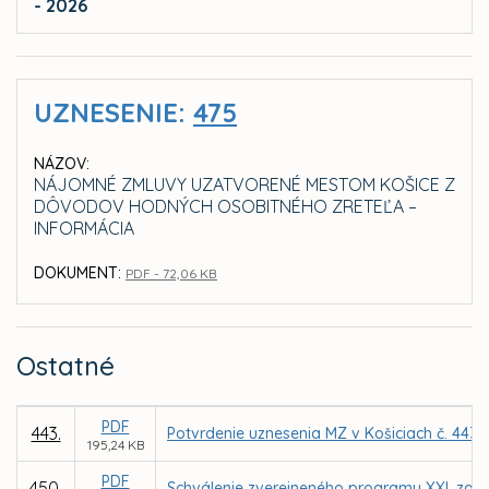
- 2026
UZNESENIE:
475
NÁZOV:
NÁJOMNÉ ZMLUVY UZATVORENÉ MESTOM KOŠICE Z
DÔVODOV HODNÝCH OSOBITNÉHO ZRETEĽA –
INFORMÁCIA
DOKUMENT:
PDF - 72,06 KB
Ostatné
PDF
443.
Potvrdenie uznesenia MZ v Košiciach č. 443 
195,24 KB
PDF
450.
Schválenie zverejneného programu XXI. zasa