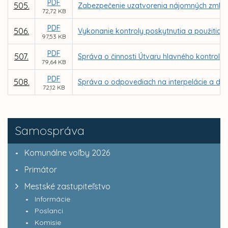
PDF
505.
Zabezpečenie uzatvorenia nájomných zmlúv v
72,72 KB
PDF
506.
Vykonanie kontroly poskytnutia a použitia d
97,53 KB
PDF
507.
Správa o činnosti Útvaru hlavného kontroló
79,64 KB
PDF
508.
Správa o odpovediach na interpelácie a dop
72,12 KB
Samospráva
Komunálne voľby 2026
Primátor
Mestské zastupiteľstvo
Informácie
Poslanci
Komisie